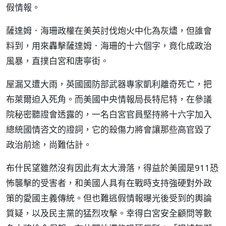
假情報。
薩達姆．海珊政權在美英討伐炮火中化為灰燼，但誰會
料到，用來轟擊薩達姆．海珊的十六個字，竟化成政治
風暴，直撲白宮和唐寧街。
屋漏又遭大雨，英國國防部武器專家凱利離奇死亡，把
布萊爾迫入死角。而美國中央情報局長特尼特，在參議
院秘密聽證會透露的，一名白宮官員堅持將十六字加入
總統國情咨文的證詞，它的殺傷力將會讓那些高官毀了
政治前途，尚難估計。
布什民望雖然沒有因此有太大滑落，得益於美國是911恐
怖襲擊的受害者，和美國人具有在戰時支持強硬對外政
策的愛國主義傳統。但也難逃假情報曝光後受到的輿論
質疑，以及民主黨的猛烈攻擊。幸得白宮安全顧問等數