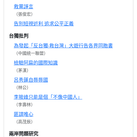
救黨諍言
（張俊宏）
告別短視近利 追求公平正義
台獨批判
為發起「反台獨‧救台灣」大遊行告各界同胞書
（中國統一聯盟）
檢驗阿扁的國際知識
（茅漢）
呂秀蓮自辱辱國
（林公）
李筱峰只能是個「不像中國人」
（李壽林）
匪諜唯心
（高茂辰）
兩岸問題研究