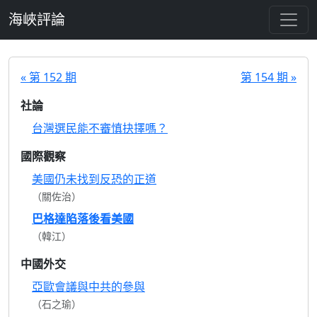
跳至主要內容
海峽評論
« 第 152 期
第 154 期 »
社論
台灣選民能不審慎抉擇嗎？
國際觀察
美國仍未找到反恐的正道
（關佐治）
巴格達陷落後看美國
（韓江）
中國外交
亞歐會議與中共的參與
（石之瑜）