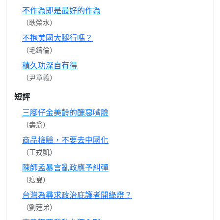
不作為即是最好的作為
（耿榮水）
不抱美國大腿行嗎？
（毛鑄倫）
積久功深自有得
（尹章義）
短評
三腳仔金美齡的醜惡嘴臉
（壽翁）
商品檢驗，不要去中國化
（王戎凱）
陳師孟暴言亂政應予糾彈
（瘦叟）
台灣為尋求政治庇護者開綠燈？
（劉蓮弟）