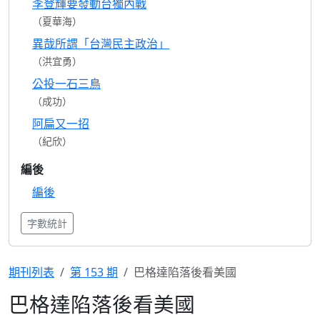
李登輝要發動台獨內戰
（夏華海）
異哉所謂「台灣民主政治」
（洪宜勇）
公投一石三鳥
（成功）
阿扁又一招
（紀欣）
編後
編後
字數統計
期刊列表
第 153 期
巴格達陷落後看美國
巴格達陷落後看美國