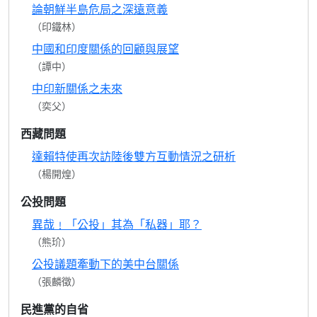
論朝鮮半島危局之深遠意義
（印鐵林）
中國和印度關係的回顧與展望
（譚中）
中印新關係之未來
（奕父）
西藏問題
達賴特使再次訪陸後雙方互動情況之研析
（楊開煌）
公投問題
異哉﹗「公投」其為「私器」耶？
（熊玠）
公投議題牽動下的美中台關係
（張麟徵）
民進黨的自省