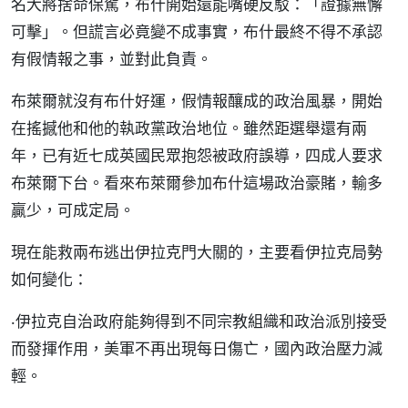
名大將捨命保駕，布什開始還能嘴硬反駁：「證據無懈
可擊」。但謊言必竟變不成事實，布什最終不得不承認
有假情報之事，並對此負責。
布萊爾就沒有布什好運，假情報釀成的政治風暴，開始
在搖撼他和他的執政黨政治地位。雖然距選舉還有兩
年，已有近七成英國民眾抱怨被政府誤導，四成人要求
布萊爾下台。看來布萊爾參加布什這場政治豪賭，輸多
贏少，可成定局。
現在能救兩布逃出伊拉克門大關的，主要看伊拉克局勢
如何變化：
‧伊拉克自治政府能夠得到不同宗教組織和政治派別接受
而發揮作用，美軍不再出現每日傷亡，國內政治壓力減
輕。