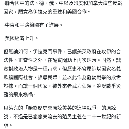
‧聯合國中的法、德、俄、中以及印度和加拿大這些反戰
國家，願意為伊拉克的重建和美國合作。
‧中東和平路線圖有了進展。
‧美國經濟上升。
但無論如何，伊拉克門事件，已讓美英政府在攻伊的合
法性、正當性之外，在誠實問題上再次玷污。固然，誠
實對政治人物是一種苛求，但歷史不會原諒以國家名義
欺騙國際社會，誤導民眾，並以此作為發動戰爭的欺世
證據。而讓一個國家，被外來者武力佔領，飽受戰爭災
難的飛來橫禍。
貝萊克的「始終歷史會原諒美英的這場戰爭」的原諒
說，不過是已悠悠東流去的殖民主義在二十一世紀的新
版。