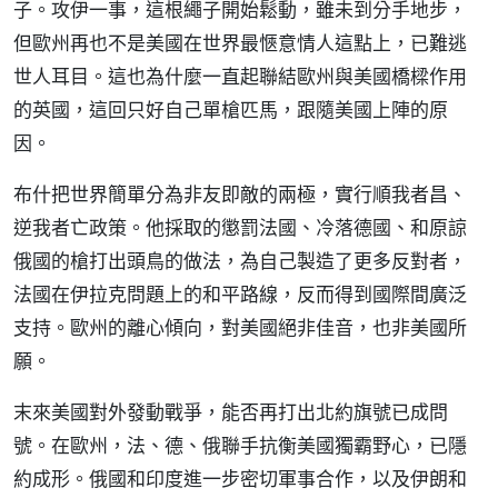
子。攻伊一事，這根繩子開始鬆動，雖未到分手地步，
但歐州再也不是美國在世界最愜意情人這點上，已難逃
世人耳目。這也為什麼一直起聯結歐州與美國橋樑作用
的英國，這回只好自己單槍匹馬，跟隨美國上陣的原
因。
布什把世界簡單分為非友即敵的兩極，實行順我者昌、
逆我者亡政策。他採取的懲罰法國、冷落德國、和原諒
俄國的槍打出頭鳥的做法，為自己製造了更多反對者，
法國在伊拉克問題上的和平路線，反而得到國際間廣泛
支持。歐州的離心傾向，對美國絕非佳音，也非美國所
願。
末來美國對外發動戰爭，能否再打出北約旗號已成問
號。在歐州，法、德、俄聯手抗衡美國獨霸野心，已隱
約成形。俄國和印度進一步密切軍事合作，以及伊朗和