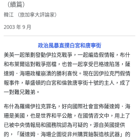
（續篇）
韓江 （旅加拿大評論家）
2003 年 9 月
政治風暴直撲白宮和唐寧街
美英一起策劃發動伊拉克戰爭，一起編造假情報，布什
和布萊爾這對戰爭搭檔，也曾一起享受巴格達陷落，薩
達姆．海珊政權崩潰的勝利喜悅。現在因伊拉克門假情
報事件，華盛頓的白宮和倫敦唐寧街十號的主人，成了
一對難兄難弟。
布什為羅織伊拉克罪名，好向國際社會宣佈薩達姆．海
珊是美國，也是世界和平公敵，在國情咨文中，用上了
已被中央情報局和國務院認為可疑的，源自英國提供
的，「薩達姆．海珊企圖從非州購買鈾製造核武器」的