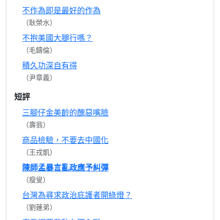
不作為即是最好的作為
（耿榮水）
不抱美國大腿行嗎？
（毛鑄倫）
積久功深自有得
（尹章義）
短評
三腳仔金美齡的醜惡嘴臉
（壽翁）
商品檢驗，不要去中國化
（王戎凱）
陳師孟暴言亂政應予糾彈
（瘦叟）
台灣為尋求政治庇護者開綠燈？
（劉蓮弟）