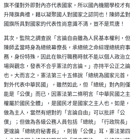
旗不僅對外即對內亦代表國家，所以國內機關學校才有
升降旗典禮，藉以凝聚國人對國家之認同也！陳師孟對
國旗所具對國家的代表性尚意識不清，豈不是荒唐！
其次，監院之調查說「言論自由雖為人民基本權利，但
陳師孟當時身為總統幕僚長，承總統之命綜理總統府事
務，身份特殊，因此在執行職務時就不能以個人政治立
場與觀念，發表不合乎憲法的言論。」亦持平公正之論
也。大而言之，憲法第三十五條說「總統為國家元首，
對外代表中華民國」，雖然如此，但「總統」對內則僅
能是「公僕」而已，因憲法第二條明言「中華民國之主
權屬於國民全體」，是國民才是國家之主人也。如是，
做為主人，當然有絕對的「言論自由」可以批評「公
僕」；但做為各級公務人員包括「總統」「行政院長」
更遑論「總統府秘書長」，則皆「公僕」耳，憲法第四