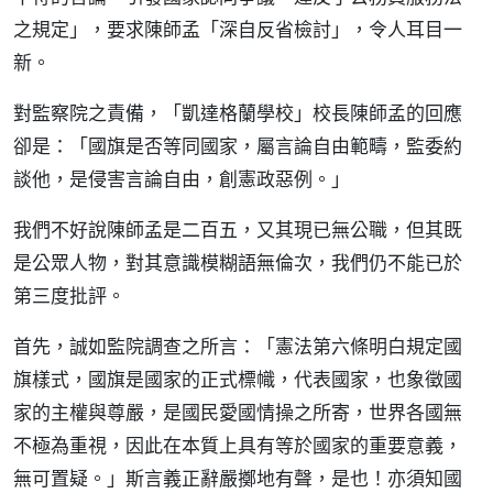
之規定」，要求陳師孟「深自反省檢討」，令人耳目一
新。
對監察院之責備，「凱達格蘭學校」校長陳師孟的回應
卻是：「國旗是否等同國家，屬言論自由範疇，監委約
談他，是侵害言論自由，創憲政惡例。」
我們不好說陳師孟是二百五，又其現已無公職，但其既
是公眾人物，對其意識模糊語無倫次，我們仍不能已於
第三度批評。
首先，誠如監院調查之所言：「憲法第六條明白規定國
旗樣式，國旗是國家的正式標幟，代表國家，也象徵國
家的主權與尊嚴，是國民愛國情操之所寄，世界各國無
不極為重視，因此在本質上具有等於國家的重要意義，
無可置疑。」斯言義正辭嚴擲地有聲，是也！亦須知國