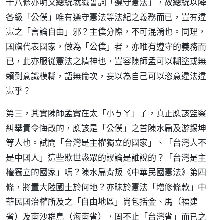
十八條亦明文總統就職誓詞「遵守憲法」，故總統以降
各級「公僕」唯有遵守憲法等法紀之義務而已，豈有違
憲之「言論自由」邪？主僕分際，不可混淆也。同理，
國旗代表國家，做為「公僕」者，亦唯有遵守的義務而
已，此亦服從憲法之精神也，豈容陳師孟可以糊塗或無
賴到意識模糊，語無倫次，妄以為自己可以恣意違法違
憲乎？
第三，其實陳師孟實在太「小ㄎㄚ」了，真正應該監察
糾舉責令悔改的，應該是「公僕」之首陳水扁及游錫坤
等人也。試問「台灣是主權獨立的國家」、「台灣人不
是中國人」這些欺世惑眾的謬論是誰說的？「台灣是主
權獨立的國家」嗎？陳水扁背叛《中華民國憲法》第四
條，將置大陸國土於何地？亦昧於憲法「增修條款」中
華民國治權所及之「自由地區」尚包括金、馬（福建
省）及南沙群島（海南省），固不止「台灣省」而已之