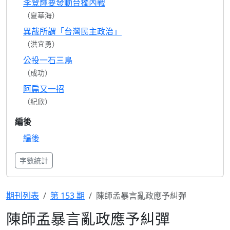
李登輝要發動台獨內戰
（夏華海）
異哉所謂「台灣民主政治」
（洪宜勇）
公投一石三鳥
（成功）
阿扁又一招
（紀欣）
編後
編後
字數統計
期刊列表
第 153 期
陳師孟暴言亂政應予糾彈
陳師孟暴言亂政應予糾彈