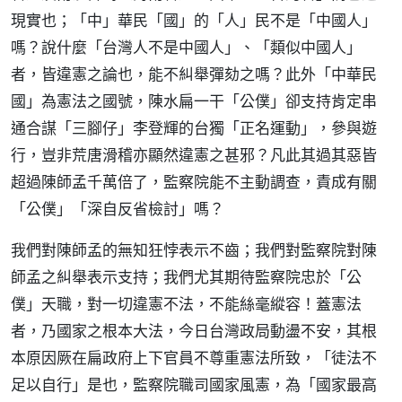
現實也；「中」華民「國」的「人」民不是「中國人」
嗎？說什麼「台灣人不是中國人」、「類似中國人」
者，皆違憲之論也，能不糾舉彈劾之嗎？此外「中華民
國」為憲法之國號，陳水扁一干「公僕」卻支持肯定串
通合謀「三腳仔」李登輝的台獨「正名運動」，參與遊
行，豈非荒唐滑稽亦顯然違憲之甚邪？凡此其過其惡皆
超過陳師孟千萬倍了，監察院能不主動調查，責成有關
「公僕」「深自反省檢討」嗎？
我們對陳師孟的無知狂悖表示不齒；我們對監察院對陳
師孟之糾舉表示支持；我們尤其期待監察院忠於「公
僕」天職，對一切違憲不法，不能絲毫縱容！蓋憲法
者，乃國家之根本大法，今日台灣政局動盪不安，其根
本原因厥在扁政府上下官員不尊重憲法所致，「徒法不
足以自行」是也，監察院職司國家風憲，為「國家最高