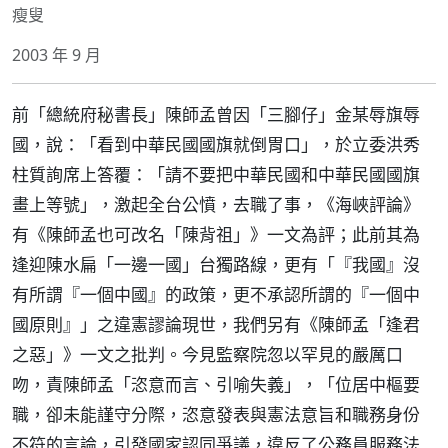
瘦叟
2003 年 9 月
前「總統府秘書長」陳師孟曾因「三腳仔」金某辱旗辱
國，說：「看到中華民國國旗就倒胃口」，於立委洪秀
柱質詢席上答覆：「請不要把中華民國和中華民國國旗
畫上等號」，激起全台公憤，去職了事，《海峽評論》
有《陳師孟也可改名「陳背祖」》一文為評；此前其為
逢迎陳水扁「一邊一國」台獨路線，更有「『我國』沒
有所謂『一個中國』的政策，更不承認所謂的『一個中
國原則』」之違憲謬論現世，我們另有《陳師孟「逢君
之惡」》一文之批判。今見監察院忽以罕見的嚴厲口
吻，責陳師孟「恣意而言、引喻失義」，「位居中樞要
職，卻未能謹守分際，恣意發表與憲法意旨和職務身份
不符的言論，引發國家認同爭議，違反了公務員服務法