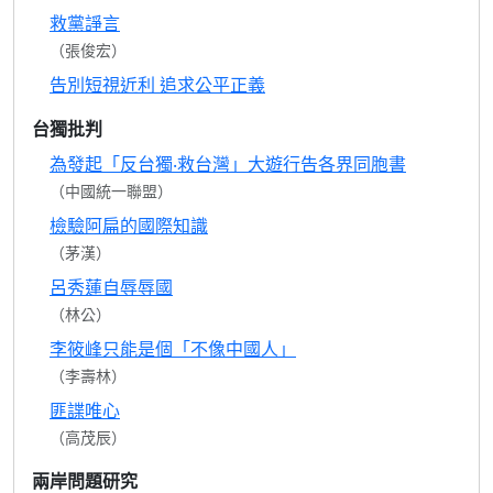
救黨諍言
（張俊宏）
告別短視近利 追求公平正義
台獨批判
為發起「反台獨‧救台灣」大遊行告各界同胞書
（中國統一聯盟）
檢驗阿扁的國際知識
（茅漢）
呂秀蓮自辱辱國
（林公）
李筱峰只能是個「不像中國人」
（李壽林）
匪諜唯心
（高茂辰）
兩岸問題研究