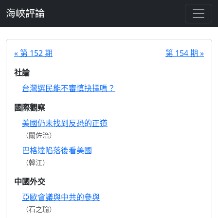
跳至主要內容
海峽評論
« 第 152 期
第 154 期 »
社論
台灣選民能不審慎抉擇嗎？
國際觀察
美國仍未找到反恐的正道
（關佐治）
巴格達陷落後看美國
（韓江）
中國外交
亞歐會議與中共的參與
（石之瑜）