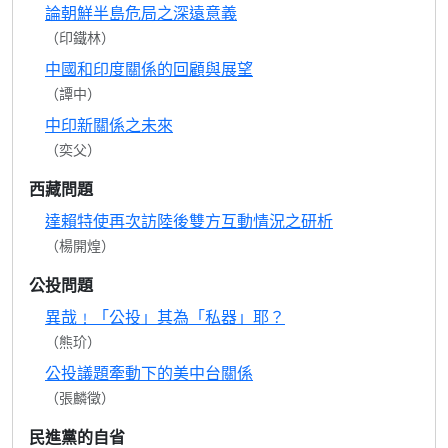
論朝鮮半島危局之深遠意義
（印鐵林）
中國和印度關係的回顧與展望
（譚中）
中印新關係之未來
（奕父）
西藏問題
達賴特使再次訪陸後雙方互動情況之研析
（楊開煌）
公投問題
異哉﹗「公投」其為「私器」耶？
（熊玠）
公投議題牽動下的美中台關係
（張麟徵）
民進黨的自省