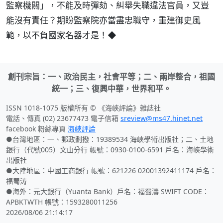
監察機關」，不能及時彈劾、糾舉失職違法官員，又豈
能沒有責任？期盼監察院亦當盡忠職守，重建御史風
範，以不負國家名器才是！◆
創刊宗旨：一、政治民主，社會平等；二、兩岸整合，祖國
統一；三、復興中華，世界和平。
ISSN 1018-1075 版權所有 © 《海峽評論》雜誌社
電話、傳真 (02) 23677473 電子信箱
sreview@ms47.hinet.net
facebook 粉絲專頁
海峽評論
●台灣地區：一、郵政劃撥：19389534 海峽學術出版社；二、土地
銀行（代號005）文山分行 帳號：0930-0100-6591 戶名：海峽學術
出版社
●大陸地區：中國工商銀行 帳號：621226 02001392411174 戶名：
福蜀涛
●海外：元大銀行（Yuanta Bank）戶名：福蜀濤 SWIFT CODE：
APBKTWTH 帳號：1593280011256
2026/08/06 21:14:17