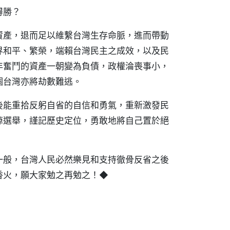
得勝？
資產，退而足以維繫台灣生存命脈，進而帶動
界和平、繁榮，端賴台灣民主之成效，以及民
年奮鬥的資產一朝變為負債，政權淪喪事小，
個台灣亦將劫數難逃。
後能重拾反躬自省的自信和勇氣，重新激發民
掉選舉，謹記歷史定位，勇敢地將自己置於絕
一般，台灣人民必然樂見和支持徹骨反省之後
香火，願大家勉之再勉之！◆