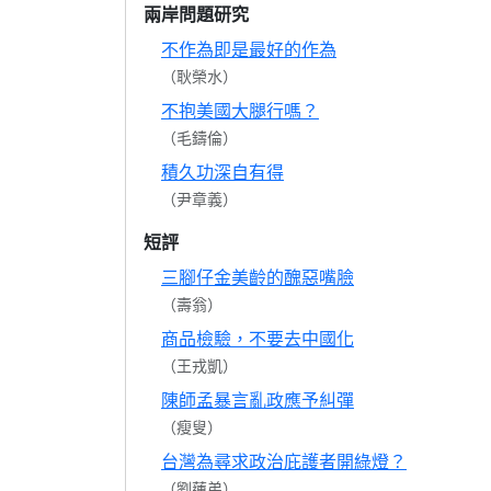
兩岸問題研究
不作為即是最好的作為
（耿榮水）
不抱美國大腿行嗎？
（毛鑄倫）
積久功深自有得
（尹章義）
短評
三腳仔金美齡的醜惡嘴臉
（壽翁）
商品檢驗，不要去中國化
（王戎凱）
陳師孟暴言亂政應予糾彈
（瘦叟）
台灣為尋求政治庇護者開綠燈？
（劉蓮弟）