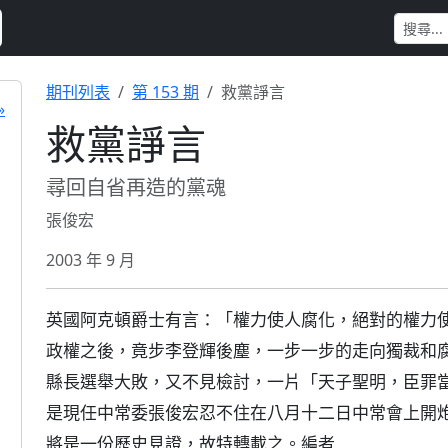
期刊列表
第 153 期
救黨諍言
»
救黨諍言
尋回自省再造的黨魂
張俊宏
2003 年 9 月
英國阿克頓爵士有言：「權力使人腐化，絕對的權力
政權之後，竟步李登輝後塵，一步一步的走向獨裁和
縣長選舉大敗，又不見檢討，一片「天子聖明，臣罪
是現任中常委張俊宏忍不住在八月十二日中常會上開
將是一份歷史見證，故特轉載之。編者