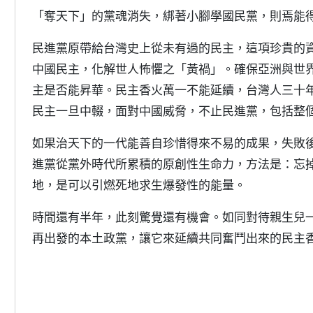
「奪天下」的黨魂消失，綁著小腳學國民黨，則焉能
民進黨原帶給台灣史上從未有過的民主，這項珍貴的
中國民主，化解世人怖懼之「黃禍」。確保亞洲與世
主是否能昇華。民主香火萬一不能延續，台灣人三十
民主一旦中輟，面對中國威脅，不止民進黨，包括整
如果治天下的一代能善自珍惜得來不易的成果，失敗
進黨從黨外時代所累積的原創性生命力，方法是：忘
地，是可以引燃死地求生爆發性的能量。
時間還有半年，此刻驚覺還有機會。如同對待親生兒
再出發的本土政黨，讓它來延續共同奮鬥出來的民主