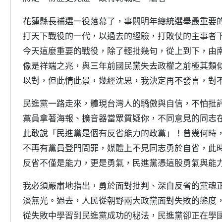
花蓮縣長補選一役落幕了，事關明年總統選舉最重要
打天下戰役的一代，以過去的經驗，打敗仗的主事者
今天這麼重要的戰役，除了輕批幾句，從上到下，由
像是祥端之兆，與三年前國民黨失去政權之前極其類
以對，但此情此景，幾經沈思，我決定再不發言，對
民進黨一路走來，體現台灣人的驕傲與自信，不怕批
黨員拿著海報、擴音器當眾質疑你，不同意見的同志
此敢說「民進黨是個有反省能力的政黨」！曾幾何時
不再有黨員登門問罪，媒體上不見同志勇於自省，此
反省不僅是能力，更是勇氣，民進黨憑這股勇氣與能
我必須嚴肅地指出，勇於面對批判、深自反省的黨魂
淡無光。過去，人民從朝野兩大政黨面對失敗的態度
從失敗中學習到民進黨成功的秘法，民進黨卻正在學