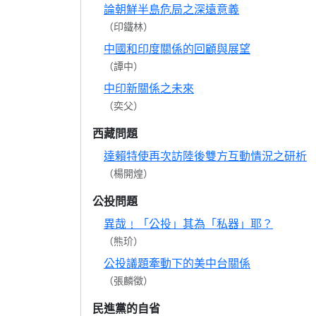
論朝鮮半島危局之深遠意義
（印鐵林）
中國和印度關係的回顧與展望
（譚中）
中印新關係之未來
（奕父）
西藏問題
達賴特使再次訪陸後雙方互動情況之研析
（楊開煌）
公投問題
異哉﹗「公投」其為「私器」耶？
（熊玠）
公投議題牽動下的美中台關係
（張麟徵）
民進黨的自省