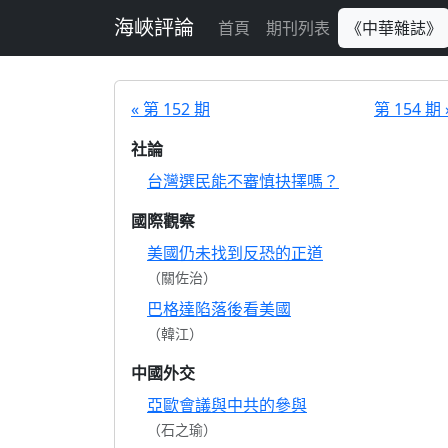
跳至主要內容
海峽評論
首頁
期刊列表
《中華雜誌》
« 第 152 期
第 154 期 
社論
台灣選民能不審慎抉擇嗎？
國際觀察
美國仍未找到反恐的正道
（關佐治）
巴格達陷落後看美國
（韓江）
中國外交
亞歐會議與中共的參與
（石之瑜）