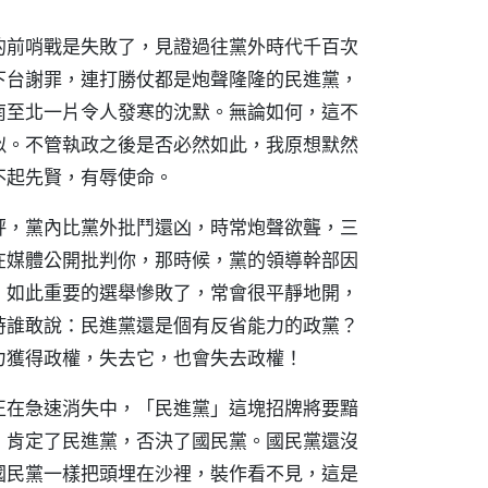
的前哨戰是失敗了，見證過往黨外時代千百次
下台謝罪，連打勝仗都是炮聲隆隆的民進黨，
南至北一片令人發寒的沈默。無論如何，這不
似。不管執政之後是否必然如此，我原想默然
不起先賢，有辱使命。
評，黨內比黨外批鬥還凶，時常炮聲欲聾，三
在媒體公開批判你，那時候，黨的領導幹部因
，如此重要的選舉慘敗了，常會很平靜地開，
時誰敢說：民進黨還是個有反省能力的政黨？
力獲得政權，失去它，也會失去政權！
正在急速消失中，「民進黨」這塊招牌將要黯
，肯定了民進黨，否決了國民黨。國民黨還沒
國民黨一樣把頭埋在沙裡，裝作看不見，這是