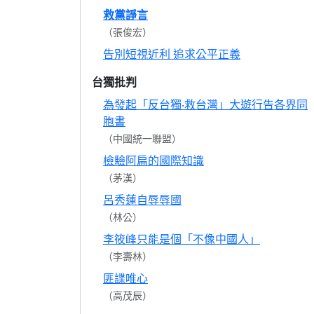
救黨諍言
（張俊宏）
告別短視近利 追求公平正義
台獨批判
為發起「反台獨‧救台灣」大遊行告各界同
胞書
（中國統一聯盟）
檢驗阿扁的國際知識
（茅漢）
呂秀蓮自辱辱國
（林公）
李筱峰只能是個「不像中國人」
（李壽林）
匪諜唯心
（高茂辰）