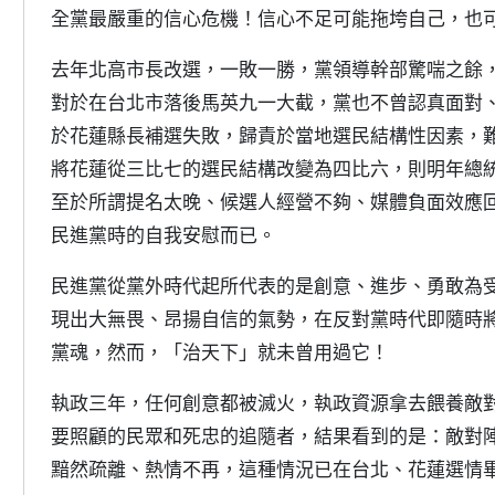
全黨最嚴重的信心危機！信心不足可能拖垮自己，也
去年北高市長改選，一敗一勝，黨領導幹部驚喘之餘
對於在台北市落後馬英九一大截，黨也不曾認真面對
於花蓮縣長補選失敗，歸責於當地選民結構性因素，
將花蓮從三比七的選民結構改變為四比六，則明年總
至於所謂提名太晚、候選人經營不夠、媒體負面效應
民進黨時的自我安慰而已。
民進黨從黨外時代起所代表的是創意、進步、勇敢為
現出大無畏、昂揚自信的氣勢，在反對黨時代即隨時
黨魂，然而，「治天下」就未曾用過它！
執政三年，任何創意都被滅火，執政資源拿去餵養敵
要照顧的民眾和死忠的追隨者，結果看到的是：敵對
黯然疏離、熱情不再，這種情況已在台北、花蓮選情