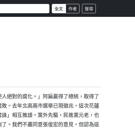
全文
作者
搜尋
使人絕對的腐化。」阿扁贏得了總統，取得了
腐敗。去年北高兩市選舉已現徵兆，這次花蓮
當誅」相互推諉。黨外先驅，民進黨元老，也
炮了。我們不盡同意張俊宏的意見，但認為這