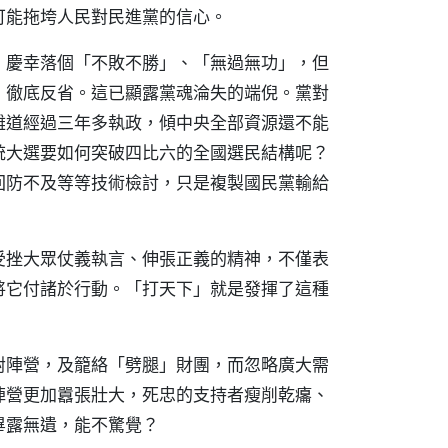
可能拖垮人民對民進黨的信心。
，慶幸落個「不敗不勝」、「無過無功」，但
、徹底反省。這已顯露黨魂淪失的端倪。黨對
難道經過三年多執政，傾中央全部資源還不能
統大選要如何突破四比六的全國選民結構呢？
回防不及等等技術檢討，只是複製國民黨輸給
受挫大眾仗義執言、伸張正義的精神，不僅表
將它付諸於行動。「打天下」就是發揮了這種
對陣營，及籠絡「劈腿」財團，而忽略廣大需
陣營更加囂張壯大，死忠的支持者瘦削乾癟、
畢露無遺，能不驚覺？