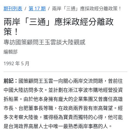
期刊列表
第 17 期
兩岸「三通」應採政經分離政策！
兩岸「三通」應採政經分離政
策！
專訪國策顧問王玉雲談大陸觀感
編輯部
1992 年 5 月
前記：
國策顧問王玉雲一向關心兩岸交流問題，曾前往
中國大陸訪問多次。並計劃在淅江寧波市購地經營投資
拆船業。由於他本身擁有龐大的企業集團又曾膺任高雄
市長、台肥董事長等職，在政商兩界皆有崇高聲望。經
多次考察大陸後，獲得極為寶貴而獨特的心得，他可能
是台灣政界高層人士中唯一最熟悉兩岸事務的人。