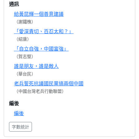
通訊
給黃昆輝一個善意建議
（謝鐵樵）
「愛深責切、百忍太和？」
（紹唐）
「自立自強，中國富強」
（賀志堅）
誰是朋友，誰是敵人
（華台民）
老兵誓死抗議國民黨搞兩個中國
（中國台灣老兵行動聯盟）
編後
編後
字數統計