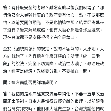
答
：有什麼安全的考慮？難道直航以後我們就垮了？那
情治安全人員幹什麼的？政府要有信心一點，不要那麼
怕，以前要開放觀光，不是也怕這怕那？結果匪諜進來
了沒有？後來解除戒嚴，也有人擔心那邊會滲透過來，
現在台灣還不是安穩得很？完全是藉口。
至於《國統綱領》的規定，說句不客氣的，大原則，大
方向就錯了，內容還有什麼好談的？所謂「統一三階
段」的說法，完全不切實際，政治性太濃了，政治是政
治，經濟是經濟，政經要分離，不要扯在一起。
問
：這方面能否再詳加說明？
答
：我指的是兩岸經貿交流要單純化，不要一直拿政治
問題來限制。日本人最懂得政經分離的道理，以前跟我
們台灣有邦交時，他們和大陸做生意，台灣抗議他們就