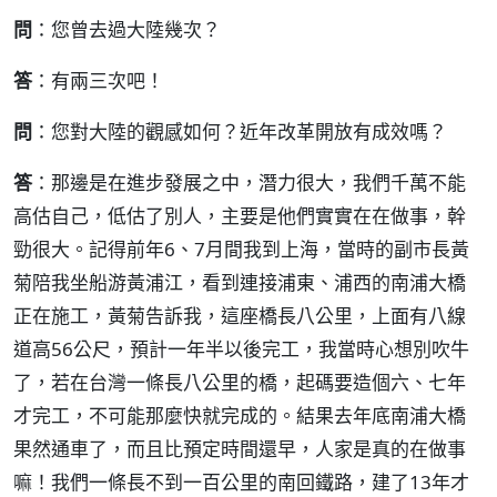
問
：您曾去過大陸幾次？
答
：有兩三次吧！
問
：您對大陸的觀感如何？近年改革開放有成效嗎？
答
：那邊是在進步發展之中，潛力很大，我們千萬不能
高估自己，低估了別人，主要是他們實實在在做事，幹
勁很大。記得前年6、7月間我到上海，當時的副市長黃
菊陪我坐船游黃浦江，看到連接浦東、浦西的南浦大橋
正在施工，黃菊告訴我，這座橋長八公里，上面有八線
道高56公尺，預計一年半以後完工，我當時心想別吹牛
了，若在台灣一條長八公里的橋，起碼要造個六、七年
才完工，不可能那麼快就完成的。結果去年底南浦大橋
果然通車了，而且比預定時間還早，人家是真的在做事
嘛！我們一條長不到一百公里的南回鐵路，建了13年才