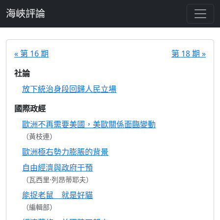
跳至主要內容
海峽評論
« 第 16 期
第 18 期 »
社論
放下統治身段回歸人民立場
國際政經
歐洲不再需要美國，美歐關係面臨變動
（黃枝連）
歐洲極右勢力膨脹的背景
自由經濟與政府干預
（瓦西里·列昂蒂耶夫）
能捉老鼠 就是好貓
（編輯部）