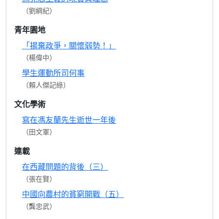
（劉綱紀）
青年園地
「揚棄政爭，關懷弱勢！」
（楊偉中）
學生運動所司何事
（賴人傑記綠）
文化學術
寫在馮友蘭先生逝世一年後
（田文軍）
連載
在西藏問題的背後（三）
（張在賢）
中國向農村的貧窮開戰（五）
（龔忠武）