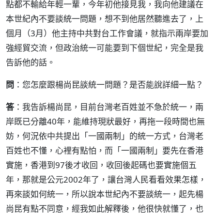
點都不輸給年輕一輩，今年初他接見我，我向他建議在
本世紀內不要談統一問題，想不到他居然聽進去了，上
個月（3月）他主持中共對台工作會議，就指示兩岸要加
強經貿交流，但政治統一可能要到下個世紀，完全是我
告訴他的話。
問
：您怎麼跟楊尚昆談統一問題？是否能說詳細一點？
答
：我告訴楊尚昆，目前台灣老百姓並不急於統一，兩
岸既已分離40年，能維持現狀最好，再拖一段時間也無
妨，何況依中共提出「一國兩制」的統一方式，台灣老
百姓也不懂，心裡有點怕，而「一國兩制」要先在香港
實施，香港到97後才收回，收回後起碼也要實施個五
年，那就是公元2002年了，讓台灣人民看看效果怎樣，
再來談如何統一，所以說本世紀內不要談統一，起先楊
尚昆有點不同意，經我如此解釋後，他很快就懂了，也