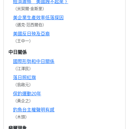
經濟蕭條 美國跩不起來﹖
（米契爾·金斯里）
美企業生產效率低落探因
（邁克·范西爾伯）
美國反日殃及亞裔
（王中一）
中日關係
國際形勢和中日關係
（江澤民）
落日照紅旗
（翁啟元）
保釣運動20年
（黃企之）
釣魚台主權聲明有感
（木頭）
裴爾現象