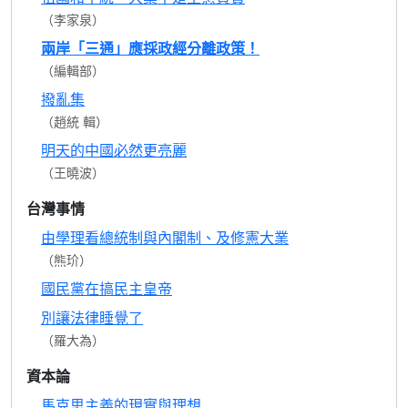
（李家泉）
兩岸「三通」應採政經分離政策！
（編輯部）
撥亂集
（趙統 輯）
明天的中國必然更亮麗
（王曉波）
台灣事情
由學理看總統制與內閣制、及修憲大業
（熊玠）
國民黨在搞民主皇帝
別讓法律睡覺了
（羅大為）
資本論
馬克思主義的現實與理想