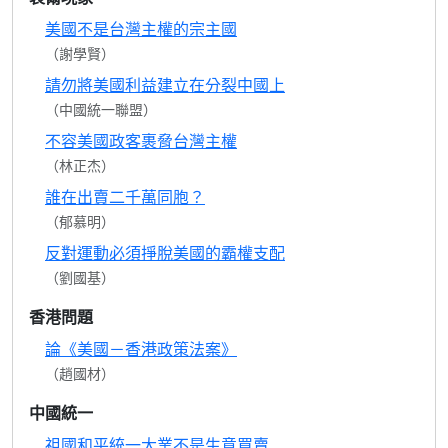
美國不是台灣主權的宗主國
（謝學賢）
請勿將美國利益建立在分裂中國上
（中國統一聯盟）
不容美國政客裹脅台灣主權
（林正杰）
誰在出賣二千萬同胞？
（郁慕明）
反對運動必須掙脫美國的霸權支配
（劉國基）
香港問題
論《美國－香港政策法案》
（趙國材）
中國統一
祖國和平統一大業不是生意買賣