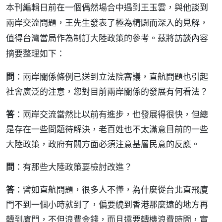
本刊編輯日前在一個偶然場合中遇到王玉雲，與他談到
兩岸交流問題，王先生發表了極為精闢而深入的見解，
值得台灣當局作為制訂大陸政策的參考。茲將訪談內容
摘要整理如下：
問
：兩岸關係條例已送到立法院審議，直航問題也引起
社會廣泛的注意，您對目前兩岸關係的發展有何看法？
答
：兩岸交流當然比以前有進步，也發展得很快，但總
是存在一些問題待解決，老百姓也不太滿意目前的一些
大陸政策，政府有關方面必須注意基層民意的反應。
問
：有那些大陸政策要檢討改進？
答
：譬如直航問題，很多人不懂，為什麼從台北直飛廈
門不到一個小時就到了，偏要繞到香港那麼遠的地方再
轉到廈門，不但浪費金錢，而且還要轉機浪費時間，實