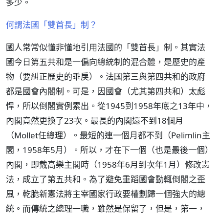
多少。
何謂法國「雙首長」制？
國人常常似懂非懂地引用法國的「雙首長」制。其實法
國今日第五共和是一偏向總統制的混合體，是歷史的產
物（要糾正歷史的乖戾）。法國第三與第四共和的政府
都是國會內閣制。可是，因國會（尤其第四共和）太彪
悍，所以倒閣實例累出。從1945到1958年底之13年中，
內閣竟然更換了23次。最長的內閣還不到18個月
（Mollet任總理）。最短的連一個月都不到（Pelimlin主
閣，1958年5月）。所以，才在下一個（也是最後一個）
內閣，即戴高樂主閣時（1958年6月到次年1月）修改憲
法，成立了第五共和。為了避免重蹈國會動輒倒閣之歪
風，乾脆新憲法將主宰國家行政要權劃歸一個強大的總
統。而傳統之總理一職，雖然是保留了，但是，第一，