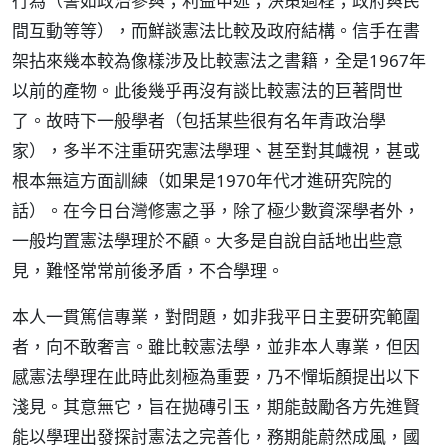
行為（譬如政治參與；利益申述；決策過程；政府與民
間互動等等），而鮮談憲法比較及政府結構。信手在書
架拈來幾本較為像樣涉及比較憲法之書籍，全是1967年
以前的產物。此後幾乎再沒有談比較憲法的巨著問世
了。故時下一般學者（包括某些很有名年青政治學
家），多半不注重研究憲法學理、甚至對其衊視，甚或
根本無這方面訓練（如果是1970年代才進研究院的
話）。在今日台灣修憲之爭，除了極少數資深學者外，
一般均置憲法學理於不顧。大多是自說自話地出些意
見，難怪常常前後矛盾，不合學理。
本人一貫篤信專業，對問題，如非我平日主要研究範圍
者，向不敢奢言。雖比較憲法學，並非本人專業，但因
感憲法學理在此時此刻極為重要，乃不憚垢顏提出以下
淺見。其意無它，旨在拋磚引玉，期能鼓勵各方先進賢
能以學理出發探討憲法之完善化，務期能蔚然成風，國