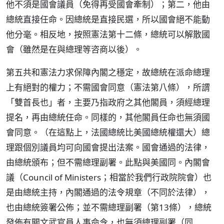
他不須是國會議員（免得再受國會牽制）；第二，他由
總統直接任命。因總統是直接民選，所以國會絕不能動
他分毫。相反地，按照憲法第十二條，總統可以解散國
會（雖然是在與總理等咨商以後）。
第五共和憲法力求保障內閣之穩定，故總統在派命總理
上有絕對的權力；不需國會同意（憲法第八條），所謂
「雙首長也」者，主要乃指政府之其他閣員，須經總理
提名，再由總統任命。同樣的，其他閣員任命也無須國
會同意。（在這點上，法國總統比美國總統權還大）總
理跟個別議員均可向國會提出法案。國會通過的法律，
由總統頒布；但不需總理副署。此點與美國同。內閣會
議（Council of Ministers；相當於我們行政院院會）也
是由總統主持，內閣通過的法令規章（不同於法律），
也由總統簽署公佈；並不需總理副署（第13條），總統
發佈有關文武官員人事命令，也無須總理副署（同