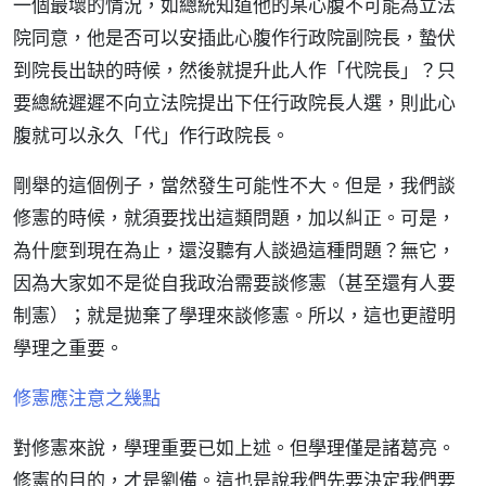
一個最壞的情況，如總統知道他的某心腹不可能為立法
院同意，他是否可以安插此心腹作行政院副院長，蟄伏
到院長出缺的時候，然後就提升此人作「代院長」？只
要總統遲遲不向立法院提出下任行政院長人選，則此心
腹就可以永久「代」作行政院長。
剛舉的這個例子，當然發生可能性不大。但是，我們談
修憲的時候，就須要找出這類問題，加以糾正。可是，
為什麼到現在為止，還沒聽有人談過這種問題？無它，
因為大家如不是從自我政治需要談修憲（甚至還有人要
制憲）；就是拋棄了學理來談修憲。所以，這也更證明
學理之重要。
修憲應注意之幾點
對修憲來說，學理重要已如上述。但學理僅是諸葛亮。
修憲的目的，才是劉備。這也是說我們先要決定我們要