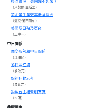
經濟蕭條 美國跩不起來﹖
（米契爾·金斯里）
美企業生產效率低落探因
（邁克·范西爾伯）
美國反日殃及亞裔
（王中一）
中日關係
國際形勢和中日關係
（江澤民）
落日照紅旗
（翁啟元）
保釣運動20年
（黃企之）
釣魚台主權聲明有感
（木頭）
裴爾現象