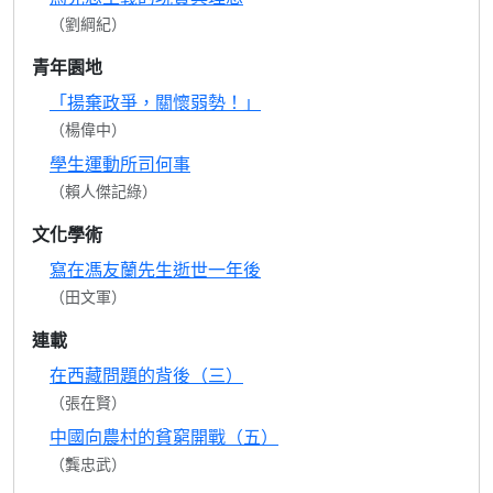
（劉綱紀）
青年園地
「揚棄政爭，關懷弱勢！」
（楊偉中）
學生運動所司何事
（賴人傑記綠）
文化學術
寫在馮友蘭先生逝世一年後
（田文軍）
連載
在西藏問題的背後（三）
（張在賢）
中國向農村的貧窮開戰（五）
（龔忠武）