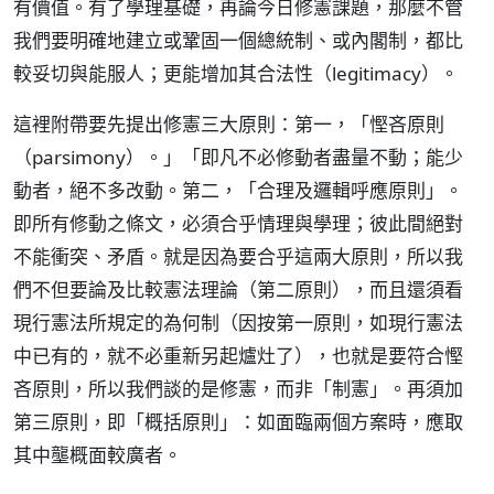
有價值。有了學理基礎，再論今日修憲課題，那麼不管
我們要明確地建立或鞏固一個總統制、或內閣制，都比
較妥切與能服人；更能增加其合法性（legitimacy）。
這裡附帶要先提出修憲三大原則：第一，「慳吝原則
（parsimony）。」「即凡不必修動者盡量不動；能少
動者，絕不多改動。第二，「合理及邏輯呼應原則」。
即所有修動之條文，必須合乎情理與學理；彼此間絕對
不能衝突、矛盾。就是因為要合乎這兩大原則，所以我
們不但要論及比較憲法理論（第二原則），而且還須看
現行憲法所規定的為何制（因按第一原則，如現行憲法
中已有的，就不必重新另起爐灶了），也就是要符合慳
吝原則，所以我們談的是修憲，而非「制憲」。再須加
第三原則，即「概括原則」：如面臨兩個方案時，應取
其中壟概面較廣者。