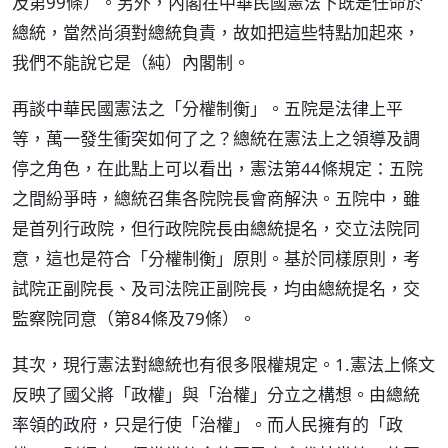
及第99條）。另外，內閣在中華民國憲法下既是任命於
總統，當然尚須對總統負責，故如把這些特點加起來，
我們不能說它是（純）內閣制。
再談中華民國憲法之「分權制衡」。五院是法律上平
等，萬一發生衝突如何了之？總統在憲法上之領導及調
停之角色，在此點上可以看出，憲法第44條規定：五院
之間紛爭時，總統召集各院院長會商解決。五院中，雖
是首列行政院，但行政院院長由總統提名，交立法院同
意，這也是符合「分權制衡」原則。基於同樣原則，考
試院正副院長、及司法院正副院長，均由總統提名，交
監察院同意（第84條及79條）。
其次，現行憲法對總統也有很多限權規定。1.憲法上條文
反映了國父將「政權」與「治權」分立之構想。由總統
率領的政府，只是行使「治權」。而人民擁有的「政