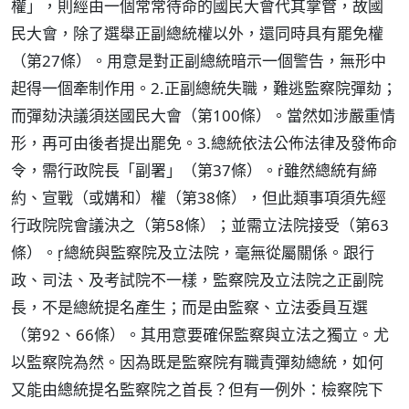
權」，則經由一個常常待命的國民大會代其掌管，故國
民大會，除了選舉正副總統權以外，還同時具有罷免權
（第27條）。用意是對正副總統暗示一個警告，無形中
起得一個牽制作用。2.正副總統失職，難逃監察院彈劾；
而彈劾決議須送國民大會（第100條）。當然如涉嚴重情
形，再可由後者提出罷免。3.總統依法公佈法律及發佈命
令，需行政院長「副署」（第37條）。雖然總統有締
約、宣戰（或媾和）權（第38條），但此類事項須先經
行政院院會議決之（第58條）；並需立法院接受（第63
條）。總統與監察院及立法院，毫無從屬關係。跟行
政、司法、及考試院不一樣，監察院及立法院之正副院
長，不是總統提名產生；而是由監察、立法委員互選
（第92、66條）。其用意要確保監察與立法之獨立。尤
以監察院為然。因為既是監察院有職責彈劾總統，如何
又能由總統提名監察院之首長？但有一例外：檢察院下