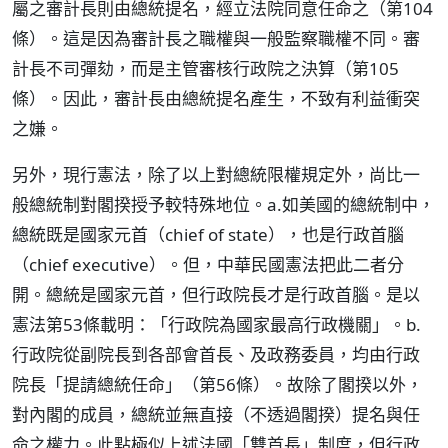
屬之審計長則由總統提名，經立法院同意任命之（第104
條）。這是因為審計長之職權與一般監察職權不同。審
計長不司彈劾，而是主管審核行政院之決算（第105
條）。因此，審計長由總統提名產生，不致有利益衝突
之嫌。
另外，現行憲法，除了以上對總統限權規定外，尚比一
般總統制對閣揆授予較特殊地位。a.如美國的總統制中，
總統既是國家元首（chief of state），也是行政首腦
（chief executive）。但，中華民國憲法把此二者分
開。總統是國家元首，但行政院長才是行政首腦。是以
憲法第53條載明：「行政院為國家最高行政機關」。b.
行政院從副院長到各部會首長、及政務委員，均由行政
院長「提請總統任命」（第56條）。故除了閣揆以外，
對內閣的成員，總統並無直接（不透過閣揆）提名與任
命之權力。此點極似上述法國「雙首長」制度，但行政