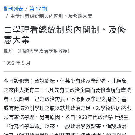
期刊列表
第 17 期
由學理看總統制與內閣制、及修憲大業
由學理看總統制與內閣制、及修
憲大業
熊玠 （紐約大學政治學系教授）
1992 年 5 月
今日談修憲；眾說紛紜，但甚少有涉及學理者。此現象
之來由大抵有二：1.凡先有其政治企圖而要修改現行憲法
者，只顧到一己之政治需要，不暇顧及學理之周全；甚
或有時還須削學理之履以就其政治之足。2.學術界居然也
忌言憲法學理，另有原因。蓋自1960年代政治學上發生
「行為科學革命」以來，一般政治學教課書，僅談政治