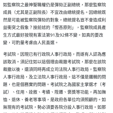
如監察院之最神聖職權仍是彈劾正副總統，那麼監察院
成員（尤其是正副院長）不宜改由總統提名。因總統既
然是可能被監察院彈劾的對象，總統提名豈不會造成利
益衝突之假象？按前述的「慳吝原則」，監察院成員產
生方式最好按現有憲法第91及92條不變。如真的要改
變，可酌量考慮由人民直選。
考試院，因現已有行政院人事行政局，而遂有人認為應
該取消。須記住如以這個理由裁撤考試院，那麼在該院
裁撤以後，還須同時再成立司法院人事行政局，監察院
人事行政局，及立法院人事行政局。這不僅是邏輯的問
題，也是個務實的問題。考試院之為國家主掌選才（考
試）、任用、詮敘、考績、陞遷、褒獎等功能，再加撫
恤、退休、養老等事項，是政府各單位均須照顧的。如
無現有的考試院，勢必須要各院分設人事行政局。如那