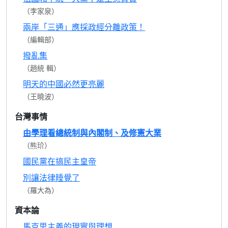
（李家泉）
兩岸「三通」應採政經分離政策！
（編輯部）
撥亂集
（趙統 輯）
明天的中國必然更亮麗
（王曉波）
台灣事情
由學理看總統制與內閣制、及修憲大業
（熊玠）
國民黨在搞民主皇帝
別讓法律睡覺了
（羅大為）
資本論
馬克思主義的現實與理想