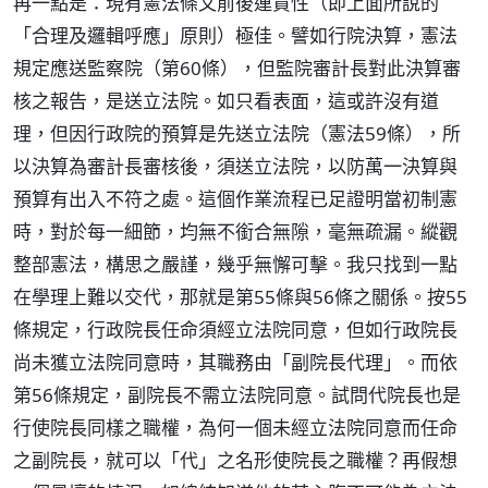
再一點是：現有憲法條文前後連貫性（即上面所說的
「合理及邏輯呼應」原則）極佳。譬如行院決算，憲法
規定應送監察院（第60條），但監院審計長對此決算審
核之報告，是送立法院。如只看表面，這或許沒有道
理，但因行政院的預算是先送立法院（憲法59條），所
以決算為審計長審核後，須送立法院，以防萬一決算與
預算有出入不符之處。這個作業流程已足證明當初制憲
時，對於每一細節，均無不銜合無隙，毫無疏漏。縱觀
整部憲法，構思之嚴謹，幾乎無懈可擊。我只找到一點
在學理上難以交代，那就是第55條與56條之關係。按55
條規定，行政院長任命須經立法院同意，但如行政院長
尚未獲立法院同意時，其職務由「副院長代理」。而依
第56條規定，副院長不需立法院同意。試問代院長也是
行使院長同樣之職權，為何一個未經立法院同意而任命
之副院長，就可以「代」之名形使院長之職權？再假想