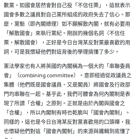
數黨，如國會居然會對自己投「不信任票」，這就表示
國會多數之議員對自己黨所組成的政府失去了信心。那
麼，黨魁（即內閣總理）如不願解散內閣，就有必要用
「解散國會」來執行黨紀。剛說的幾個名詞（不信任
票，解散國會），正好是今日台灣某反對黨最喜歡的用
詞，可是我懷疑他們對這背後的學理搞懂了多少。
憲法學家也有人將英國的內閣稱為一個大的「串聯委員
會」（combining committee）。意即經過從政議員之
集體（他們既是國會議員、又是閣員）將國會及行政部
門均串聯在一起。基乎此，我們可體會為何內閣制是表
現了所謂「合權」之原則。正就是由於內閣與國會之
「合權」，所以內閣制有時也乾脆叫「國會內閣制」。
同樣的，這也是今日台灣某反對黨喜歡用的口頭禪，我
也懷疑他們對這「國會內閣制」的來源與邏輯到底懂了