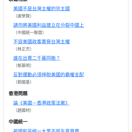
美國不是台灣主權的宗主國
（謝學賢）
請勿將美國利益建立在分裂中國上
（中國統一聯盟）
不容美國政客裹脅台灣主權
（林正杰）
誰在出賣二千萬同胞？
（郁慕明）
反對運動必須掙脫美國的霸權支配
（劉國基）
香港問題
論《美國－香港政策法案》
（趙國材）
中國統一
祖國和平統一大業不是生意買賣