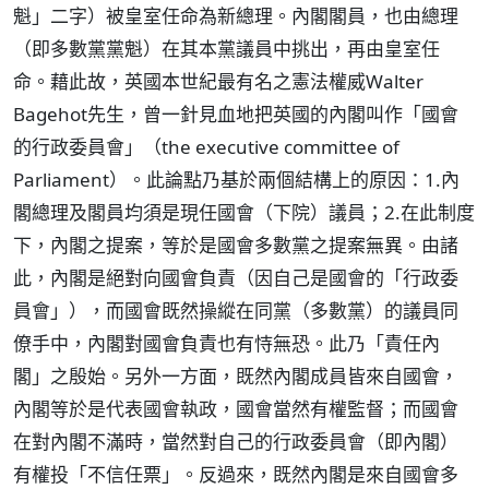
魁」二字）被皇室任命為新總理。內閣閣員，也由總理
（即多數黨黨魁）在其本黨議員中挑出，再由皇室任
命。藉此故，英國本世紀最有名之憲法權威Walter
Bagehot先生，曾一針見血地把英國的內閣叫作「國會
的行政委員會」（the executive committee of
Parliament）。此論點乃基於兩個結構上的原因：1.內
閣總理及閣員均須是現任國會（下院）議員；2.在此制度
下，內閣之提案，等於是國會多數黨之提案無異。由諸
此，內閣是絕對向國會負責（因自己是國會的「行政委
員會」），而國會既然操縱在同黨（多數黨）的議員同
僚手中，內閣對國會負責也有恃無恐。此乃「責任內
閣」之殷始。另外一方面，既然內閣成員皆來自國會，
內閣等於是代表國會執政，國會當然有權監督；而國會
在對內閣不滿時，當然對自己的行政委員會（即內閣）
有權投「不信任票」。反過來，既然內閣是來自國會多