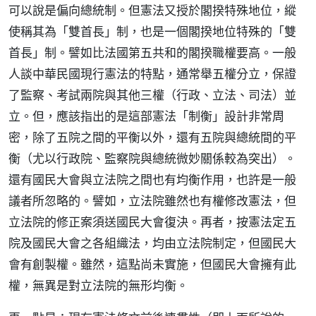
可以說是偏向總統制。但憲法又授於閣揆特殊地位，縱
使稱其為「雙首長」制，也是一個閣揆地位特殊的「雙
首長」制。譬如比法國第五共和的閣揆職權要高。一般
人談中華民國現行憲法的特點，通常舉五權分立，保證
了監察、考試兩院與其他三權（行政、立法、司法）並
立。但，應該指出的是這部憲法「制衡」設計非常周
密，除了五院之間的平衡以外，還有五院與總統間的平
衡（尤以行政院、監察院與總統微妙關係較為突出）。
還有國民大會與立法院之間也有均衡作用，也許是一般
議者所忽略的。譬如，立法院雖然也有權修改憲法，但
立法院的修正案須送國民大會復決。再者，按憲法定五
院及國民大會之各組織法，均由立法院制定，但國民大
會有創製權。雖然，這點尚未實施，但國民大會擁有此
權，無異是對立法院的無形均衡。