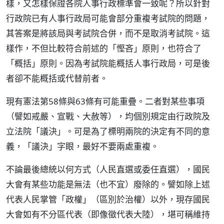
樣，又怎樣保證各院人事行政標準會一致呢？所以針對
行政院已有人事行政局可能會部分重複考試院的問題，
其答案是將該局與考試院合併，而不是取消考試院。這
樣作，不但比較符合前述的「慳吝」原則，也符合了
「概括」原則。因為考試院能概括人事行政局，可是後
者卻不能概括或代替前者。
現有憲法第58條與63條有可能重疊。二者對某些事項
（譬如戒嚴、宣戰、大赦等），均個別規定由行政院及
立法院「議決」。可是為了標明兩院的決定有不同的意
義，「議決」字眼，最好不要兩處重複。
不論最後總統以何方式（人民直選或委任直選），國民
大會有某些功能是無法（也不宜）廢除的。譬如除上述
代表人民掌管「政權」（區別於治權）以外，現存國民
大會如有不分區代表（即像徵代表大陸），堪可稱維持