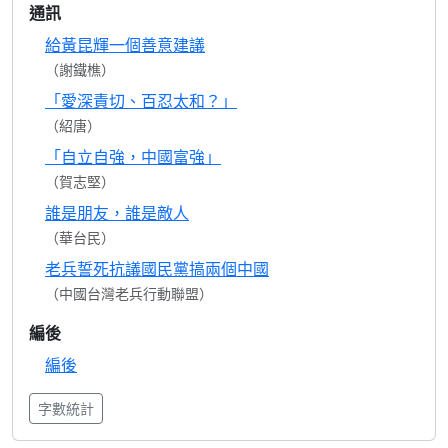
通訊
給黃昆輝一個善意建議
（謝鐵樵）
「愛深責切、百忍太和？」
（紹唐）
「自立自強，中國富強」
（賀志堅）
誰是朋友，誰是敵人
（華台民）
老兵誓死抗議國民黨搞兩個中國
（中國台灣老兵行動聯盟）
編後
編後
字數統計