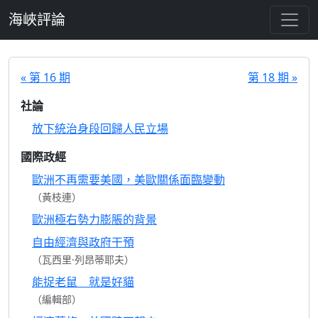
跳至主要內容
海峽評論
« 第 16 期
第 18 期 »
社論
放下統治身段回歸人民立場
國際政經
歐洲不再需要美國，美歐關係面臨變動
（黃枝連）
歐洲極右勢力膨脹的背景
自由經濟與政府干預
（瓦西里·列昂蒂耶夫）
能捉老鼠 就是好貓
（編輯部）