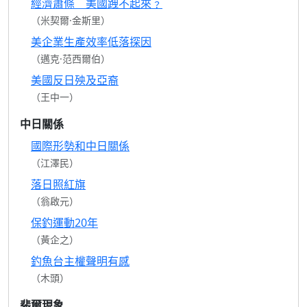
經濟蕭條 美國跩不起來﹖
（米契爾·金斯里）
美企業生產效率低落探因
（邁克·范西爾伯）
美國反日殃及亞裔
（王中一）
中日關係
國際形勢和中日關係
（江澤民）
落日照紅旗
（翁啟元）
保釣運動20年
（黃企之）
釣魚台主權聲明有感
（木頭）
裴爾現象