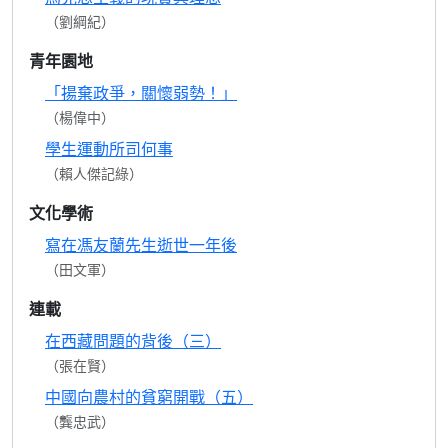
（劉綱紀）
青年園地
「揚棄政爭，關懷弱勢！」
（楊偉中）
學生運動所司何事
（賴人傑記綠）
文化學術
寫在馮友蘭先生逝世一年後
（田文軍）
連載
在西藏問題的背後（三）
（張在賢）
中國向農村的貧窮開戰（五）
（龔忠武）