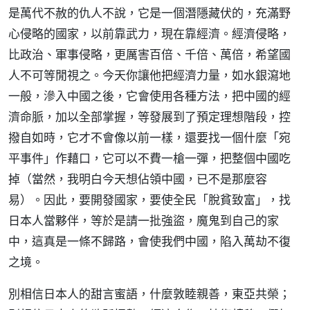
是萬代不赦的仇人不說，它是一個潛隱藏伏的，充滿野
心侵略的國家，以前靠武力，現在靠經濟。經濟侵略，
比政治、軍事侵略，更厲害百倍、千倍、萬倍，希望國
人不可等閒視之。今天你讓他把經濟力量，如水銀瀉地
一般，滲入中國之後，它會使用各種方法，把中國的經
濟命脈，加以全部掌握，等發展到了預定理想階段，控
撥自如時，它才不會像以前一樣，還要找一個什麼「宛
平事件」作藉口，它可以不費一槍一彈，把整個中國吃
掉（當然，我明白今天想佔領中國，已不是那麼容
易）。因此，要開發國家，要使全民「脫貧致富」，找
日本人當夥伴，等於是請一批強盜，魔鬼到自己的家
中，這真是一條不歸路，會使我們中國，陷入萬劫不復
之境。
別相信日本人的甜言蜜語，什麼敦睦親善，東亞共榮；