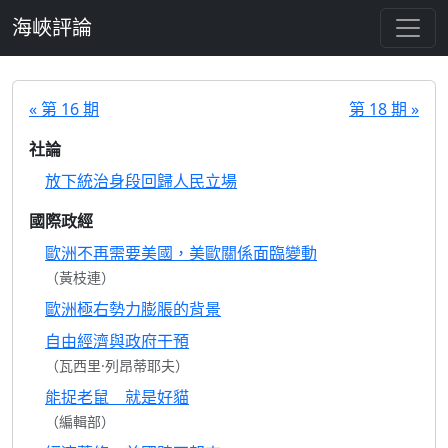
跳至主要內容
海峽評論
« 第 16 期
第 18 期 »
社論
放下統治身段回歸人民立場
國際政經
歐洲不再需要美國，美歐關係面臨變動
（黃枝連）
歐洲極右勢力膨脹的背景
自由經濟與政府干預
（瓦西里·列昂蒂耶夫）
能捉老鼠 就是好貓
（編輯部）