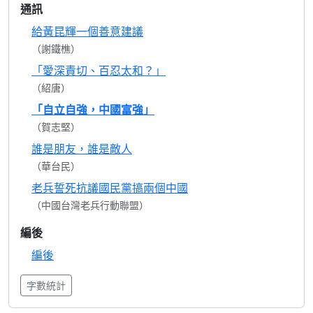
通訊
給黃昆輝一個善意建議
（謝鐵樵）
「愛深責切、百忍太和？」
（紹唐）
「自立自強，中國富強」
（賀志堅）
誰是朋友，誰是敵人
（華台民）
老兵誓死抗議國民黨搞兩個中國
（中國台灣老兵行動聯盟）
編後
編後
字數統計