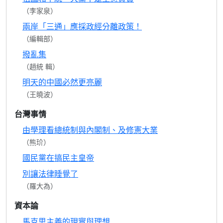
（李家泉）
兩岸「三通」應採政經分離政策！
（編輯部）
撥亂集
（趙統 輯）
明天的中國必然更亮麗
（王曉波）
台灣事情
由學理看總統制與內閣制、及修憲大業
（熊玠）
國民黨在搞民主皇帝
別讓法律睡覺了
（羅大為）
資本論
馬克思主義的現實與理想