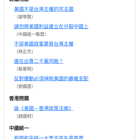
美國不是台灣主權的宗主國
（謝學賢）
請勿將美國利益建立在分裂中國上
（中國統一聯盟）
不容美國政客裹脅台灣主權
（林正杰）
誰在出賣二千萬同胞？
（郁慕明）
反對運動必須掙脫美國的霸權支配
（劉國基）
香港問題
論《美國－香港政策法案》
（趙國材）
中國統一
祖國和平統一大業不是生意買賣