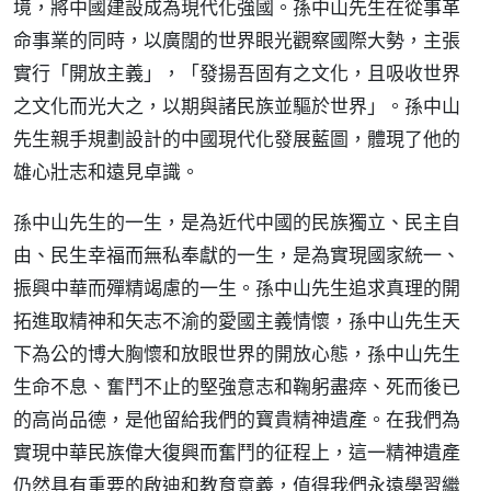
境，將中國建設成為現代化強國。孫中山先生在從事革
命事業的同時，以廣闊的世界眼光觀察國際大勢，主張
實行「開放主義」，「發揚吾固有之文化，且吸收世界
之文化而光大之，以期與諸民族並驅於世界」。孫中山
先生親手規劃設計的中國現代化發展藍圖，體現了他的
雄心壯志和遠見卓識。
孫中山先生的一生，是為近代中國的民族獨立、民主自
由、民生幸福而無私奉獻的一生，是為實現國家統一、
振興中華而殫精竭慮的一生。孫中山先生追求真理的開
拓進取精神和矢志不渝的愛國主義情懷，孫中山先生天
下為公的博大胸懷和放眼世界的開放心態，孫中山先生
生命不息、奮鬥不止的堅強意志和鞠躬盡瘁、死而後已
的高尚品德，是他留給我們的寶貴精神遺產。在我們為
實現中華民族偉大復興而奮鬥的征程上，這一精神遺產
仍然具有重要的啟迪和教育意義，值得我們永遠學習繼