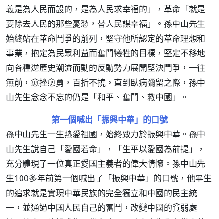
義是為人民而設的，是為人民求幸福的」，革命「就是
要除去人民的那些憂愁，替人民謀幸福」。孫中山先生
始終站在革命鬥爭的前列，堅守他所認定的革命理想和
事業，抱定為民眾利益而奮鬥犧牲的目標，堅定不移地
向各種逆歷史潮流而動的反動勢力展開堅決鬥爭，一往
無前，愈挫愈勇，百折不撓。直到臥病彌留之際，孫中
山先生念念不忘的仍是「和平、奮鬥、救中國」。
第一個喊出「振興中華」的口號
孫中山先生一生熱愛祖國，始終致力於振興中華。孫中
山先生說自己「愛國若命」，「生平以愛國為前提」，
充分體現了一位真正愛國主義者的偉大情懷。孫中山先
生100多年前第一個喊出了「振興中華」的口號，他畢生
的追求就是實現中華民族的完全獨立和中國的民主統
一，並通過中國人民自己的奮鬥，改變中國的貧弱處