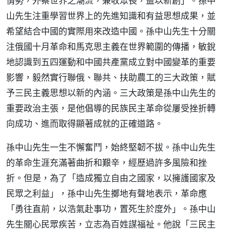
情勢，外察世界之潮流，兼收眾長，益以新創」。孫中
山先生注重學習世界上的先進知識和有益思想成果，並
希望結合中國的實際用來改造中國。孫中山先生十分關
注俄國十月革命和馬克思主義在世界範圍的傳播，敏銳
地認識到五四運動和中國共產黨成立對中國變革的重要
影響，毅然實行聯俄、聯共、扶助農工的三大政策，賦
予三民主義思想以新的內涵。三大政策是孫中山先生的
重要政治主張，是他倡導的民族民主革命從屢受挫折轉
向成功、進而取得顯著成就的正確道路。
孫中山先生一生不懈奮鬥，始終堅韌不拔。孫中山先生
的革命生涯充滿著曲折和艱辛，經歷過許多風險和挫
折。但是，為了「造成獨立自由之國家，以擁護國家及
民眾之利益」，孫中山先生擲地有聲地表示，革命應
「勇往直前，以浩氣赴事功，置死生於度外」。孫中山
先生關心民眾疾苦，立志為百姓謀福祉。他說「三民主