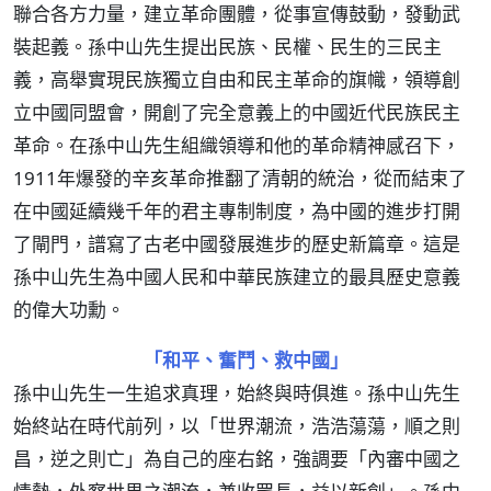
聯合各方力量，建立革命團體，從事宣傳鼓動，發動武
裝起義。孫中山先生提出民族、民權、民生的三民主
義，高舉實現民族獨立自由和民主革命的旗幟，領導創
立中國同盟會，開創了完全意義上的中國近代民族民主
革命。在孫中山先生組織領導和他的革命精神感召下，
1911年爆發的辛亥革命推翻了清朝的統治，從而結束了
在中國延續幾千年的君主專制制度，為中國的進步打開
了閘門，譜寫了古老中國發展進步的歷史新篇章。這是
孫中山先生為中國人民和中華民族建立的最具歷史意義
的偉大功勳。
「和平、奮鬥、救中國」
孫中山先生一生追求真理，始終與時俱進。孫中山先生
始終站在時代前列，以「世界潮流，浩浩蕩蕩，順之則
昌，逆之則亡」為自己的座右銘，強調要「內審中國之