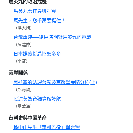
馬英九的政治危機
馬英九應作最壞打算
馬先生，您千萬要挺住！
（洪大炮）
台灣重建──後扁時期對馬英九的挑戰
（陳建仲）
日本媒體挺扁招數多多
（李征）
兩岸關係
民進黨的法理台獨及其選舉策略分析(上)
（鄭海麟）
民運莫為台獨貪腐護航
（夏華海）
台灣史與中國革命
孫中山先生「惠州乙役」與台灣