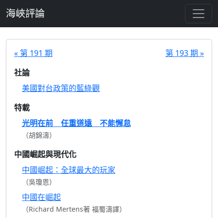
跳至主要內容
海峽評論
« 第 191 期
第 193 期 »
社論
美國對台政策的藍綠觀
特載
光明在前 任重道遠 不能懈怠
（胡錦濤）
中國崛起與現代化
中國崛起：全球最大的玩家
（吳瓊恩）
中國在崛起
（Richard Mertens著 福蜀濤譯）