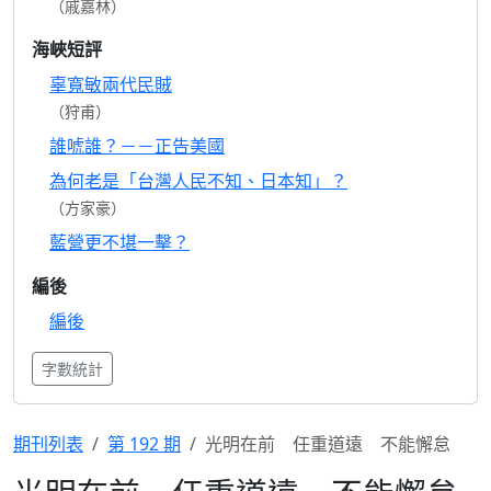
（戚嘉林）
海峽短評
辜寬敏兩代民賊
（狩甫）
誰唬誰？－－正告美國
為何老是「台灣人民不知、日本知」？
（方家豪）
藍營更不堪一擊？
編後
編後
字數統計
期刊列表
第 192 期
光明在前 任重道遠 不能懈怠