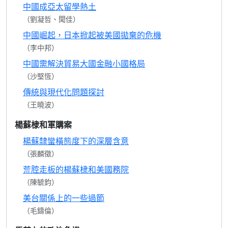
中國成亞太留學熱土
（劉凝哲、聞佳）
中國崛起，日本掀起被美國拋棄的危機
（李中邦）
中國需解決貿易大國金融小國格局
（沙堅恆）
傳統與現代化問題探討
（王曉波）
楊蘇棣和軍購案
楊蘇隸蠻橫態度下的深層含意
（張麟徵）
荒腔走板的楊蘇棣和美國務院
（陳毓鈞）
美台關係上的一些過節
（毛鑄倫）