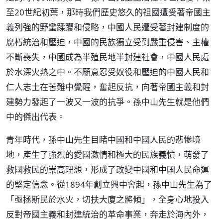
至20世紀初葉，那時我們歷史悠久的祖國遭受著帝國主
義列強的野蠻蹂躪和侵略，中國人民遭受著封建制度的
腐朽統治和壓迫，中國的民族獨立受到嚴重侵害、主權
不斷喪失，中國成為半殖民地半封建社會，中國人民處
於水深火熱之中。不願意忍受奴役和壓迫的中國人民和
仁人志士在苦難中覺醒，奮起反抗，向著帝國主義和封
建勢力發起了一波又一波的抗爭。孫中山先生就是他們
中的傑出代表。
青年時代，孫中山先生目睹中國和中國人民的悲慘境
地，產生了強烈的愛國激情和極大的民族義憤，萌發了
救國救民的崇高理想，形成了改變中國和中國人民命運
的堅定信念。從1894年創立興中會起，孫中山先生為了
「亟拯斯民於水火，切扶大廈之將傾」，全身心地投入
反對帝國主義和封建統治的革命事業，奔走於海內外，