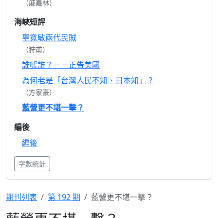
（戚嘉林）
海峽短評
辜寬敏兩代民賊
（狩甫）
誰唬誰？－－正告美國
為何老是「台灣人民不知、日本知」？
（方家豪）
藍營更不堪一擊？
編後
編後
字數統計
期刊列表
第 192 期
藍營更不堪一擊？