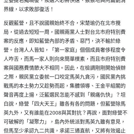
立委提名揭曉後，候選人必將快速、狠狠地與阿扁劃清
界線，以求敗部復活！
反觀藍營，且不說國親始終不合，宋楚瑜仍在北市攪
局，從過去短短一周，國親兩黨人士對台北市府特別費
案的反應，即知藍營內部的矛盾、惡鬥，決不輸於綠
營。台灣人人皆知，「第一家庭」個個成員奢侈程度令
人咋舌，而馬一家人則向來簡單樸素，而且市府特別費
案與國務費情節大不相同。因此，在檢調剛剛開始偵辦
之際，親民黨立委就一口咬定馬英九貪污，國民黨內挑
戰馬的本土勢力又趁勢而起，集體領導、王金平組閣的
聲音再度上揚，泛藍選民怎能不感到「親痛仇快」？坦
白說，綠營「四大天王」雖各有各的問題，但藍營除馬
英九外，又有誰能在2008與其對抗？再說，面對綠營不
可破解的「凝聚力」，島內外統派對馬英九雖有意見，
但馬至少承認九二共識，承諾三通直航，又將有效遏止