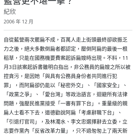
藍營更不堪一擊？
紀欣
2006 年 12 月
自從藍營兩次罷扁不成，百萬人走上街頭最終卻欲振乏
力之後，絕大多數倒扁者都認定，壓倒阿扁的最後一根
稻草，只能在國務機要費案起訴扁嫂時出現。不料，11
月3日該案起訴書雖明白指出，非公務員的扁嫂之所以被
控貪污，是因她「與具有公務員身份者共同進行犯
罪」，而阿扁卻仍能以「秘密外交」、「國家安全」、
「政黨之爭」、「愛台灣」等政治語言，迴避所有法律
問題，強壓民進黨接受「一審有罪下台」。重量級的親
扁人士看不下去，道德勸說阿扁「考慮辭職下台」、
「引退打官司」，及林濁水、李文忠選擇辭去立委，立
志要作黨內「反省改革力量」，只不過匆匆上了兩天新