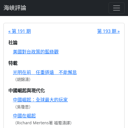
跳至主要內容
海峽評論
« 第 191 期
第 193 期 »
社論
美國對台政策的藍綠觀
特載
光明在前 任重道遠 不能懈怠
（胡錦濤）
中國崛起與現代化
中國崛起：全球最大的玩家
（吳瓊恩）
中國在崛起
（Richard Mertens著 福蜀濤譯）