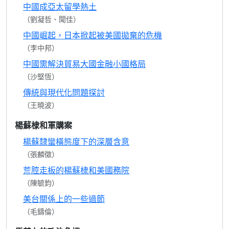
中國成亞太留學熱土
（劉凝哲、聞佳）
中國崛起，日本掀起被美國拋棄的危機
（李中邦）
中國需解決貿易大國金融小國格局
（沙堅恆）
傳統與現代化問題探討
（王曉波）
楊蘇棣和軍購案
楊蘇隸蠻橫態度下的深層含意
（張麟徵）
荒腔走板的楊蘇棣和美國務院
（陳毓鈞）
美台關係上的一些過節
（毛鑄倫）