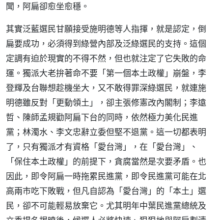
聞，阿扁卻愈坐愈穩。
其實泛藍選民甘願接受施明德等人指揮，就是認定，倒
扁要成功，必須得到綠營內部及泛綠選民的支持。這個
定調有迫於現實的不得不然，但也就注定了它失敗的命
運。獨派大老拚著命不要「第一個本土政權」崩盤，李
登輝及台聯想趁機坐大，又不敢得罪深綠選民，就連施
明德雖反對「更動領土」，卻主張修憲改內閣制；李遠
哲、陳師孟規勸阿扁下台的同時，依然極力美化民進
黨；林濁水、李文忠辭立委但堅不退黨。這一切都表明
了，只有獨派才有資格「愛台灣」，在「愛台灣」、
「保住本土政權」的前提下，貪腐當然是次要矛盾。也
因此，即令阿扁一時拖累民進黨，即令民進黨可能在北
高兩市吃下敗戰，但凡自認為「愛台灣」的「本土」選
民，卻不可能輕易放棄它。尤其明年中葉民進黨總統及