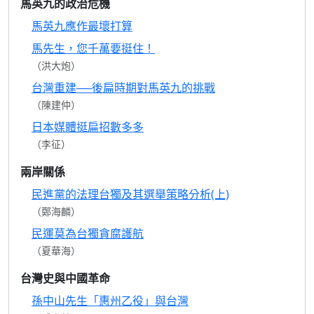
馬英九的政治危機
馬英九應作最壞打算
馬先生，您千萬要挺住！
（洪大炮）
台灣重建──後扁時期對馬英九的挑戰
（陳建仲）
日本媒體挺扁招數多多
（李征）
兩岸關係
民進黨的法理台獨及其選舉策略分析(上)
（鄭海麟）
民運莫為台獨貪腐護航
（夏華海）
台灣史與中國革命
孫中山先生「惠州乙役」與台灣