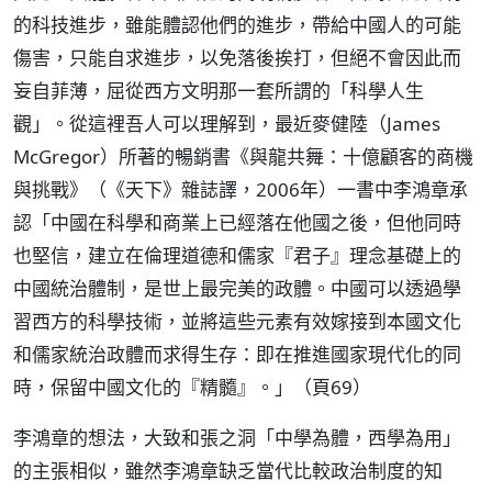
的科技進步，雖能體認他們的進步，帶給中國人的可能
傷害，只能自求進步，以免落後挨打，但絕不會因此而
妄自菲薄，屈從西方文明那一套所謂的「科學人生
觀」。從這裡吾人可以理解到，最近麥健陸（James
McGregor）所著的暢銷書《與龍共舞：十億顧客的商機
與挑戰》（《天下》雜誌譯，2006年）一書中李鴻章承
認「中國在科學和商業上已經落在他國之後，但他同時
也堅信，建立在倫理道德和儒家『君子』理念基礎上的
中國統治體制，是世上最完美的政體。中國可以透過學
習西方的科學技術，並將這些元素有效嫁接到本國文化
和儒家統治政體而求得生存：即在推進國家現代化的同
時，保留中國文化的『精髓』。」（頁69）
李鴻章的想法，大致和張之洞「中學為體，西學為用」
的主張相似，雖然李鴻章缺乏當代比較政治制度的知