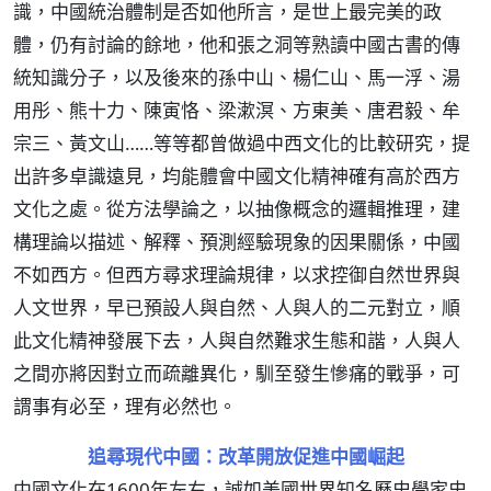
識，中國統治體制是否如他所言，是世上最完美的政
體，仍有討論的餘地，他和張之洞等熟讀中國古書的傳
統知識分子，以及後來的孫中山、楊仁山、馬一浮、湯
用彤、熊十力、陳寅恪、梁漱溟、方東美、唐君毅、牟
宗三、黃文山……等等都曾做過中西文化的比較研究，提
出許多卓識遠見，均能體會中國文化精神確有高於西方
文化之處。從方法學論之，以抽像概念的邏輯推理，建
構理論以描述、解釋、預測經驗現象的因果關係，中國
不如西方。但西方尋求理論規律，以求控御自然世界與
人文世界，早已預設人與自然、人與人的二元對立，順
此文化精神發展下去，人與自然難求生態和諧，人與人
之間亦將因對立而疏離異化，馴至發生慘痛的戰爭，可
謂事有必至，理有必然也。
追尋現代中國：改革開放促進中國崛起
中國文化在1600年左右，誠如美國世界知名歷史學家史