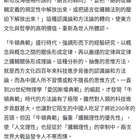
斯坦及海德格所謂的「語言的轉向」，要把「語詞從邏
輯定義的規定性中解放出來，或把語言從邏輯法則的壓
迫下解放出來！」這種認識論和方法論的轉向，使東方
文化與哲學的高明價值，重新為世人所體認。
「牛頓典範」盛行時代，強調形而下的經驗研究，以概
念與概念之間的關係形成定律，再以嚴謹的定律與定律
之邏輯關係形成理論。這種分析的、抽像的思惟方法，
就是西方文化四百年來科技進步背後的認識論和方法
論，而為中國人所不習慣或較不擅長的思惟方式。一直
到20世紀物理學「愛因斯壇典範」的崛起，才發現「牛
頓典範」時代的方法論有了極限，雖然對人類的科技進
步貢獻甚大，也讓對它陌生的中國人吃足了將近200年的
苦頭，但因「牛頓典範」偏重「邏輯理性的優先性」，
使「人文理性」也屈從於「邏輯理性」的宰制中，兩次
世界大戰益發令人不寒而慄。