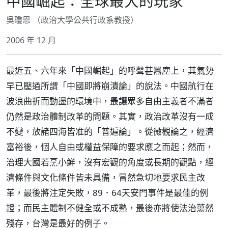
中國崛起：全球最大的玩家
吳瓊恩 （政治大學公共行政系教授）
2006 年 12 月
最近五、六年來「中國崛起」的呼聲甚囂塵上，其氣勢
早已壓過所謂「中國即將崩潰論」的說法。中國航行在
波浪曲折而動盪的環境中，最讓眾多自由主義者不滿者
仍然是政治體制改革的問題。其實，政治改革沒有一成
不變，放諸四海皆准的「普遍論」。從微觀論之，經濟
富裕後，個人自由或權益保障的要求應之而起；然而，
治理大國若烹小鮮，沒有宏觀的角度或長期的觀點，經
濟條件與文化條件皆未具備，冒然急切地要求民主改
革，最後將注定失敗，89．64天安門事件是最佳的例
證；而民主體制不健全或不成熟，最後亦將使法治蕩然
殘存，台灣是最好的例子。