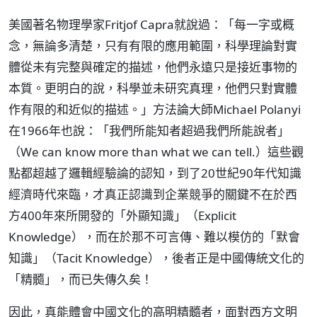
美國著名物理學家Fritjof Capra就說過：「每一字或概
念，無論多清楚，只有有限的應用範圍，科學理論對實
體從未有完整與確定的描述，他們永遠只是接近事物的
本質。更明白的說，科學並未研究真理，他們只對實體
作有限的和近似的描述。」方法論大師Michael Polanyi
在1966年也說：「我們所能知者超過我們所能說者」
（We can know more than what we can tell.）這些觀
點都超越了邏輯經驗論的認知，到了20世紀90年代知識
經濟時代來臨，才真正認識到企業競爭的關鍵不在於西
方400年來所開發的「外顯知識」（Explicit
Knowledge），而在於那不可言傳、難以模仿的「默會
知識」（Tacit Knowledge），後者正是中國傳統文化的
「精髓」，而已失傳久矣！
因此，真能體會中國文化的高明精髓者，面對西方文明