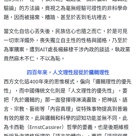
驗論」的方法論，竟視之為毫無經驗可證性的非科學命
題，因而被揚棄、糟踏、甚至於丟到毛坑裡去。
當文化自信心丟失後，民族信心也隨之而亡，於是可見
一切崇洋媚外，喪失獨立自主性的性格與國格，乃至於
為軍購案，遭到AIT處長楊蘇棣干涉內政的談話，執政黨
竟然麻木不仁，不以為恥。
四百年來，人文理性屈從於邏輯理性
西方文化這400年來的思惟模式，偏向「邏輯理性的優先
性」，而中國傳統文化則是「人文理性的優先性」，要
把「先於邏輯的」那一面發揮得淋漓盡致，把神話、語
言、宗教、藝術等「內容真理」從特殊事物提高到普遍
有效的層次，此與邏輯和科學的認知功能並無不同，此
為卡西勒（ErnstCassirer）哲學的要義，也是後期維根