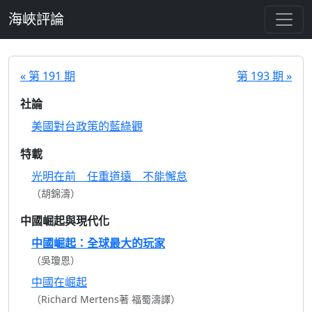
跳至主要內容
海峽評論
« 第 191 期
第 193 期 »
社論
美國對台政策的藍綠觀
特載
光明在前 任重道遠 不能懈怠
（胡錦濤）
中國崛起與現代化
中國崛起：全球最大的玩家
（吳瓊恩）
中國在崛起
（Richard Mertens著 福蜀濤譯）