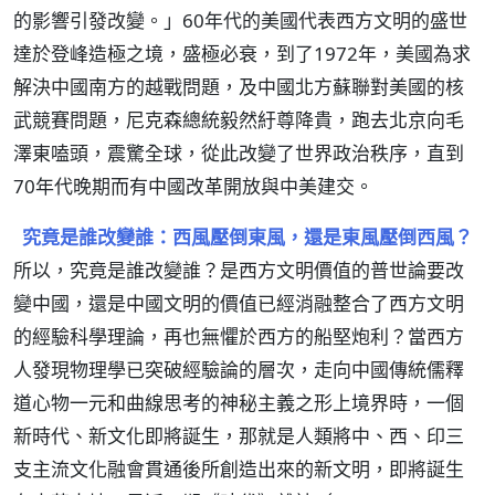
的影響引發改變。」60年代的美國代表西方文明的盛世
達於登峰造極之境，盛極必衰，到了1972年，美國為求
解決中國南方的越戰問題，及中國北方蘇聯對美國的核
武競賽問題，尼克森總統毅然紆尊降貴，跑去北京向毛
澤東嗑頭，震驚全球，從此改變了世界政治秩序，直到
70年代晚期而有中國改革開放與中美建交。
究竟是誰改變誰：西風壓倒東風，還是東風壓倒西風？
所以，究竟是誰改變誰？是西方文明價值的普世論要改
變中國，還是中國文明的價值已經消融整合了西方文明
的經驗科學理論，再也無懼於西方的船堅炮利？當西方
人發現物理學已突破經驗論的層次，走向中國傳統儒釋
道心物一元和曲線思考的神秘主義之形上境界時，一個
新時代、新文化即將誕生，那就是人類將中、西、印三
支主流文化融會貫通後所創造出來的新文明，即將誕生