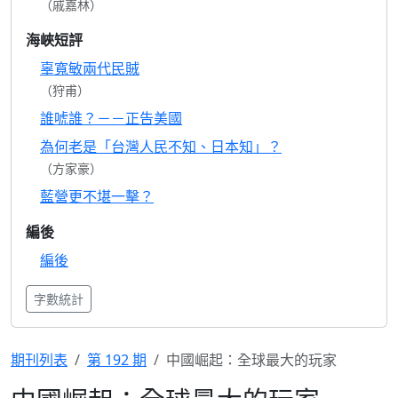
（戚嘉林）
海峽短評
辜寬敏兩代民賊
（狩甫）
誰唬誰？－－正告美國
為何老是「台灣人民不知、日本知」？
（方家豪）
藍營更不堪一擊？
編後
編後
字數統計
期刊列表
第 192 期
中國崛起：全球最大的玩家