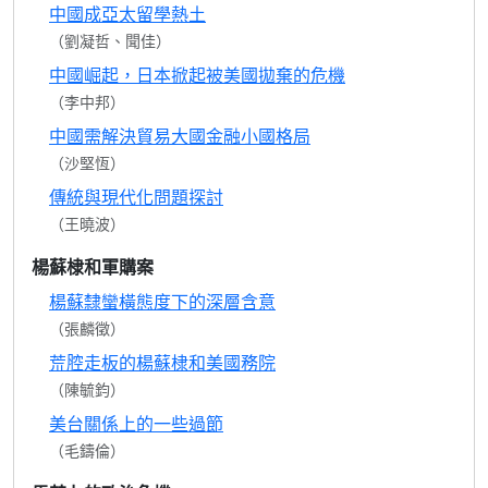
中國成亞太留學熱土
（劉凝哲、聞佳）
中國崛起，日本掀起被美國拋棄的危機
（李中邦）
中國需解決貿易大國金融小國格局
（沙堅恆）
傳統與現代化問題探討
（王曉波）
楊蘇棣和軍購案
楊蘇隸蠻橫態度下的深層含意
（張麟徵）
荒腔走板的楊蘇棣和美國務院
（陳毓鈞）
美台關係上的一些過節
（毛鑄倫）