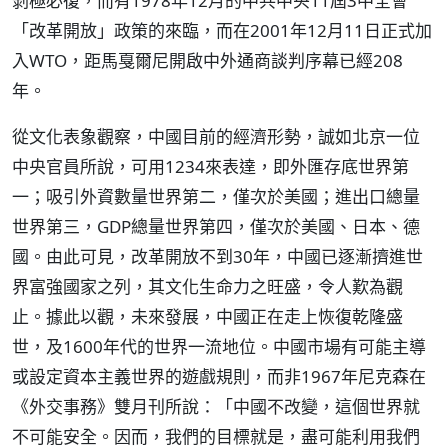
剝極必復，而有1978年12月的中共中央11屆3中全會
「改革開放」政策的來臨，而在2001年12月11日正式加
入WTO，距馬戛爾尼開啟中外通商談判序幕已經208
年。
從文化表象觀察，中國目前的經濟形勢，誠如北京一位
中央官員所說，可用1234來表達，即外匯存底世界第
一；吸引外資數量世界第二，僅次於美國；進出口總量
世界第三，GDP總量世界第四，僅次於美國、日本、德
國。由此可見，改革開放不到30年，中國已逐漸擠進世
界富強國家之列，其文化生命力之旺盛，令人歎為觀
止。據此以觀，未來發展，中國正在走上恢復乾隆盛
世，及1600年代的世界一流地位。中國市場有可能主導
或設定資本主義世界的遊戲規則，而非1967年尼克森在
《外交事務》雙月刊所說：「中國不改變，這個世界就
不可能安全。因而，我們的目標就是，盡可能利用我們