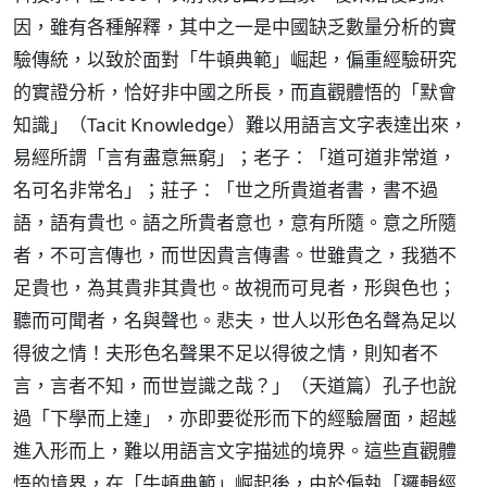
因，雖有各種解釋，其中之一是中國缺乏數量分析的實
驗傳統，以致於面對「牛頓典範」崛起，偏重經驗研究
的實證分析，恰好非中國之所長，而直觀體悟的「默會
知識」（Tacit Knowledge）難以用語言文字表達出來，
易經所謂「言有盡意無窮」；老子：「道可道非常道，
名可名非常名」；莊子：「世之所貴道者書，書不過
語，語有貴也。語之所貴者意也，意有所隨。意之所隨
者，不可言傳也，而世因貴言傳書。世雖貴之，我猶不
足貴也，為其貴非其貴也。故視而可見者，形與色也；
聽而可聞者，名與聲也。悲夫，世人以形色名聲為足以
得彼之情！夫形色名聲果不足以得彼之情，則知者不
言，言者不知，而世豈識之哉？」（天道篇）孔子也說
過「下學而上達」，亦即要從形而下的經驗層面，超越
進入形而上，難以用語言文字描述的境界。這些直觀體
悟的境界，在「牛頓典範」崛起後，由於偏執「邏輯經