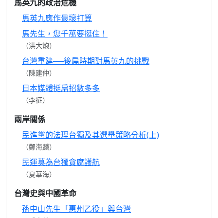
馬英九的政治危機
馬英九應作最壞打算
馬先生，您千萬要挺住！
（洪大炮）
台灣重建──後扁時期對馬英九的挑戰
（陳建仲）
日本媒體挺扁招數多多
（李征）
兩岸關係
民進黨的法理台獨及其選舉策略分析(上)
（鄭海麟）
民運莫為台獨貪腐護航
（夏華海）
台灣史與中國革命
孫中山先生「惠州乙役」與台灣