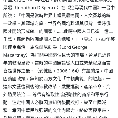
景遷（Jonathan D.Spence）在《追尋現代中國》一書中
所說：「中國是當時世界上幅員最遼闊、人文薈萃的統
一政權。其疆域之廣，世界各國均難望其項背，當時俄
國才開始形成統一的國家，……此時中國人口已逾一億二
千萬，遠超過歐洲諸國人口的總和。」（頁5）1793年英
國使臣喬治．馬戛爾尼勳爵（Lord George
Macartney）為打開中國這個巨大的市場，晉見已近暮
年的乾隆皇帝。當時的中國無論從人口或繁榮程度而言
皆是世界之最。（麥健陸，2006：64）有趣的是，中國
因鎖國政策，無知於西方文化「牛頓典範」的崛起，一
連串文藝復興後的宗教改革、啟蒙運動、產業革命、海
外殖民統治……等帶有進取性或侵略性的商業和軍事行
動，注定中國人必將因無知落後而挨打，幾至亡國滅
種，幸因中華民族強韌的文化內聚力，終於否極泰來、