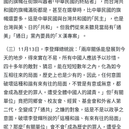
國的旗幟在街頭叫囂著｢中華民國的終結者」，而台灣共
和國的旗幟滿街都是，甚至在選舉時，比中華民國的旗
幟還要多。這是中華民國與台灣共和國的｢民主」，也是
台灣與美、日的｢共和」。但我們從來未聽見當局有｢通
美」｢通日」黨內要員的｢Ｘ漢專案」。
（三）11月13日，李登輝總統說：｢兩岸關係能發展到今
天的地步，得來實在不易，所有中國人應該予以珍惜。
四十多年的敵對、猜忌，能在短短數年之內，化為如今
互相往來的局面，歷史上也是少有的。因此，任何意圖
破壞這種和諧有來有往的局面，不管是有意或無意，都
會成為歷史的罪人。遭受全體中國人的譴責。」但｢有關
單位」竟把同鄉會、校友會、經貿、基金會和外省人第
二代，全變成了｢通共」之嫌的對象，這是不是以政爭之
意圖，破壞李登輝所說的｢這種和諧、有來有往的局面」
呢？那麼｢有關單位」會不會｢成為歷史的罪人，遭受全