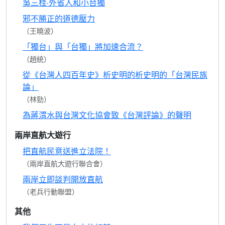
吳三桂‧外省人和小台獨
邪不勝正的道德壓力
（王曉波）
「獨台」與「台獨」將加速合流？
（趙統）
從《台灣人四百年史》析史明的析史明的「台灣民族
論」
（林勁）
為蔣渭水與台灣文化協會致《台灣評論》的聲明
兩岸直航大遊行
把直航民意送進立法院！
（兩岸直航大遊行聯合會）
兩岸立即談判開放直航
（老兵行動聯盟）
其他