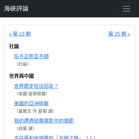
跳至主要內容
海峽評論
« 第 23 期
第 25 期 »
社論
名不正則言不順
（社論）
世界與中國
世界歷史在往回走？
（埃爾‧施蒂默爾）
美國的亞洲挑戰
（蓋爾文 作 夏桐 譯）
我的遭遇就像電影中的情節
（商華 譯）
古茲曼和他領導的「光明之路」（上）