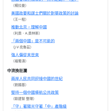
（楊拉曼）
美國政要和謀士們關於對華政策的討論
（王一程）
推動北京，理解中國
（利奧．A.奧林斯）
「兩個中國」是不可能的
（J‧V‧克魯茲）
強人偏從末世來
（福蜀濤）
中流挽狂瀾
兩岸人民共同迎接中國的世紀
（劉國基）
堅持一個中國導航公共政策
（歐建智 整理）
「守」著陽光守著「中」產階級