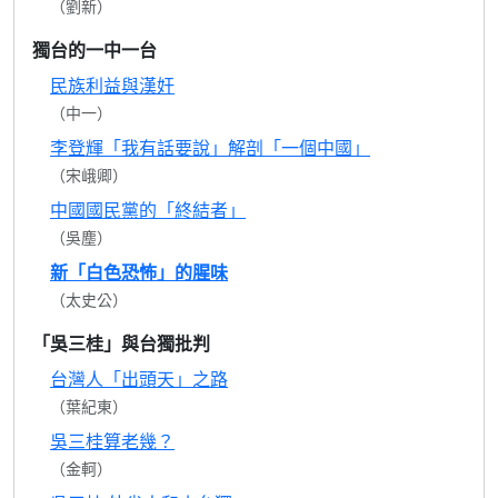
（劉新）
獨台的一中一台
民族利益與漢奸
（中一）
李登輝「我有話要說」解剖「一個中國」
（宋峨卿）
中國國民黨的「終結者」
（吳塵）
新「白色恐怖」的腥味
（太史公）
「吳三桂」與台獨批判
台灣人「出頭天」之路
（葉紀東）
吳三桂算老幾？
（金軻）