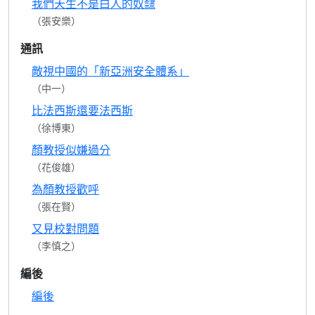
我們天生不是白人的奴隸
（張安樂）
通訊
敵視中國的「新亞洲安全體系」
（中一）
比法西斯還要法西斯
（徐博東）
顏教授似嫌過分
（花俊雄）
為顏教授歡呼
（張在賢）
又見校對問題
（李慎之）
編後
編後