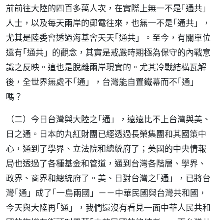
前前往大陸的四百多萬人次，在實際上無一不是｢通共」
人士，以及每天兩岸的郵電往來，也無一不是｢通共」，
尤其是陸委會透過海基會天天｢通共」。至今，有關單位
還有｢通共」的觀念，其實是戒嚴時期極為保守的內戰意
識之反映。這也是脫離兩岸現實的。尤其冷戰結構瓦解
後，全世界無處不｢通」，台灣能自置鐵幕而不｢通」
嗎？
（二）今日台灣與大陸之｢通」，遠遠比不上台灣與美、
日之通。日本的丸紅財團已經透過長榮集團和其國策中
心，通到了學界、立法院和總統府了；美國的中央情報
局也透過了各種基金和管道，通到台灣各階層、學界、
政界、商界和總統府了。美、日對台灣之｢通」，已將台
灣｢通」成了｢一島兩國」－－中華民國與台灣共和國，
今天與大陸再｢通」，我們還沒有看見一面中華人民共和