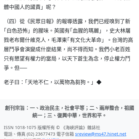
體中國人的譴責」呢？
（四）從《民眾日報》的報導透露，我們已經嗅到了新
｢白色恐怖」的腥味。英國有｢血腥的瑪麗」，史大林屠
戮老布爾什維克人，毛澤東｢有文化大革命」。台灣的高
層鬥爭會演變成什麼結果，尚不得而知。我們小老百姓
只有懇望有權力的當局，以天下蒼生為念，停止權力鬥
爭。但──
老子曰：｢天地不仁，以萬物為芻狗。」◆
創刊宗旨：一、政治民主，社會平等；二、兩岸整合，祖國
統一；三、復興中華，世界和平。
ISSN 1018-1075 版權所有 © 《海峽評論》雜誌社
電話、傳真 (02) 23677473 電子信箱
sreview@ms47.hinet.net