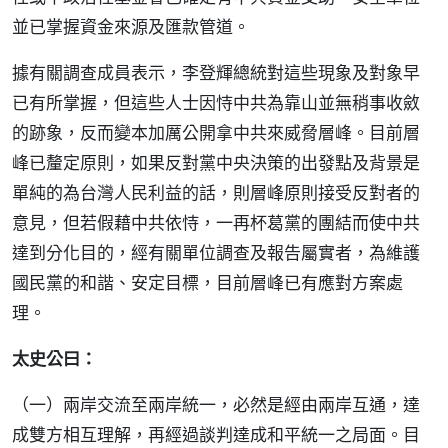
並已掌握資金來源及匯款管道。
據有關調查成員表示，李登輝總統對這些現象及對象早
已有所掌握，但這些人士因恃中共為靠山並無稍事收斂
的跡象，反而變本加厲公開拿中共來威脅層峰。目前層
峰已釐定原則，如果反對黨中央決策的出發點及背景是
單純的為台灣人民利益的話，則層峰原則接受反對者的
意見，但若假藉中共依恃，一再杯葛黨的團結而使中共
達到分化目的，經有關單位調查及報告屬實者，為維護
國民黨的和諧、安定目標，目前層峰已有應對方案處
理。
太史公曰：
（一）兩岸交流至兩岸統一，必然是經由兩岸互通，達
成雙方相互理解，再經過談判達成和平統一之局面。目