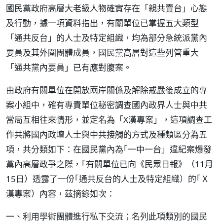
國民黨政府高層大老級人物確實存在「親共賣台」心態
及行動，據一項資料指出，有關單位已掌握五大類型
「通共反台」的人士及特定組織，均為部分急統派黨內
要員及其外圍團體成員，國民黨高層對這些列管重大
「通共黨內要員」已有應對腹案。
由政府有關單位在開放兩岸關係及解除戒嚴後成立的專
案小組中，確有專責單位秘密調查國內政界人士與中共
當局互相往來情形，並定名為「X漢專案」，這項調查工
作共將國內政壇人士與中共接觸的方式及種類區分為五
項，共分類如下：在國民黨內為｢一中一台」違紀案爆發
黨內高層政爭之際，｢有關單位已向《民眾日報》（11月
15日）透露了一份｢通共反台的人士及特定組織）的｢Ｘ
漢專案）內容，茲摘錄如次：
一、利用學術團體進行私下交流；名列此項類別的國民