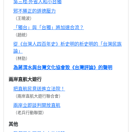
吳三桂‧外省人和小台獨
邪不勝正的道德壓力
（王曉波）
「獨台」與「台獨」將加速合流？
（趙統）
從《台灣人四百年史》析史明的析史明的「台灣民族
論」
（林勁）
為蔣渭水與台灣文化協會致《台灣評論》的聲明
兩岸直航大遊行
把直航民意送進立法院！
（兩岸直航大遊行聯合會）
兩岸立即談判開放直航
（老兵行動聯盟）
其他