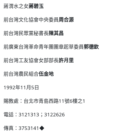
蔣渭水之女
蔣碧玉
前台灣文化協會中央委員
周合源
前台灣民眾黨秘書長
陳其昌
前廣東台灣革命青年團團章起草委員
郭德欽
前台灣工友協會女部部長
許月里
前台灣農民組合
伍金地
1992年11月5日
賜教處：台北市青島西路11號6樓之1
電話：3121313；3122626
傳真：3753141◆