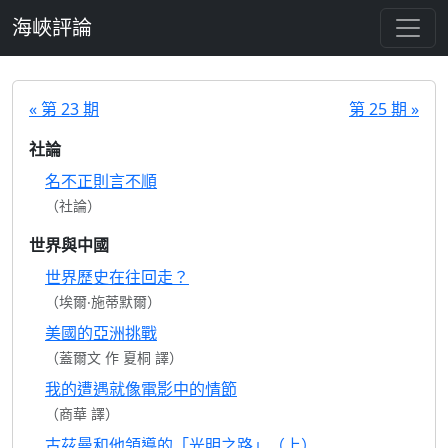
跳至主要內容
海峽評論
« 第 23 期
第 25 期 »
社論
名不正則言不順
（社論）
世界與中國
世界歷史在往回走？
（埃爾‧施蒂默爾）
美國的亞洲挑戰
（蓋爾文 作 夏桐 譯）
我的遭遇就像電影中的情節
（商華 譯）
古茲曼和他領導的「光明之路」（上）