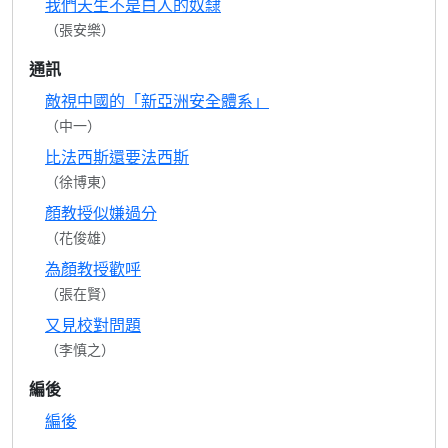
我們天生不是白人的奴隸
（張安樂）
通訊
敵視中國的「新亞洲安全體系」
（中一）
比法西斯還要法西斯
（徐博東）
顏教授似嫌過分
（花俊雄）
為顏教授歡呼
（張在賢）
又見校對問題
（李慎之）
編後
編後