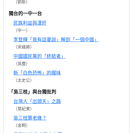
（劉新）
獨台的一中一台
民族利益與漢奸
（中一）
李登輝「我有話要說」解剖「一個中國」
（宋峨卿）
中國國民黨的「終結者」
（吳塵）
新「白色恐怖」的腥味
（太史公）
「吳三桂」與台獨批判
台灣人「出頭天」之路
（葉紀東）
吳三桂算老幾？
（金軻）