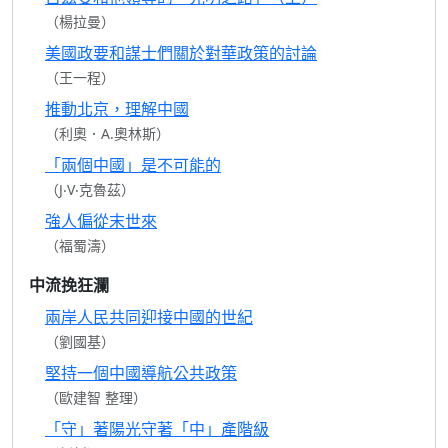
（楊拉曼）
美國政要和謀士們關於對華政策的討論
（王一程）
推動北京，理解中國
（利奧．A.奧林斯）
「兩個中國」是不可能的
（J‧V‧克魯茲）
強人偏從末世來
（福蜀濤）
中流挽狂瀾
兩岸人民共同迎接中國的世紀
（劉國基）
堅持一個中國導航公共政策
（歐建智 整理）
「守」著陽光守著「中」產階級