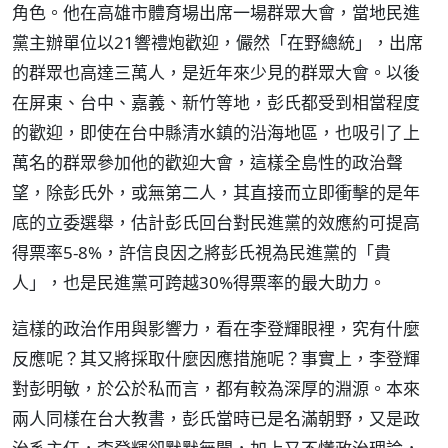
角色。他在高雄市體育場出席一場群眾大會，當地民進
黨主辦單位以21響禮炮歡迎，儼然「在野總統」，出席
的群眾也高達三萬人，是近年來少見的群眾大會。以後
在屏東、台中、嘉義、新竹等地，彭氏都受到相當程度
的歡迎，即使在台中縣清水鎮的沿海地區，也吸引了上
萬名的群眾參加他的歡迎大會，這樣全島性的政治聲
望，除彭氏外，或無第二人，其直接而立即衝擊的是年
底的立委選舉，估計彭氏回台對民進黨的效應約可提高
得票率5-8%，許信良因之將彭氏視為民進黨的「貴
人」，也是民進黨可跨越30%得票率的最大助力。
這樣的政治作用與影響力，看在李登輝眼裡，究有什麼
反應呢？其又將採取什麼因應措施呢？事實上，李登輝
對彭明敏，於公於私而言，都有較為深厚的淵源。本來
兩人同樣在台大教書，彭氏當時已是名滿朝野，又是政