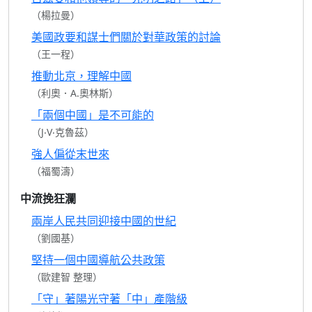
（楊拉曼）
美國政要和謀士們關於對華政策的討論
（王一程）
推動北京，理解中國
（利奧．A.奧林斯）
「兩個中國」是不可能的
（J‧V‧克魯茲）
強人偏從末世來
（福蜀濤）
中流挽狂瀾
兩岸人民共同迎接中國的世紀
（劉國基）
堅持一個中國導航公共政策
（歐建智 整理）
「守」著陽光守著「中」產階級