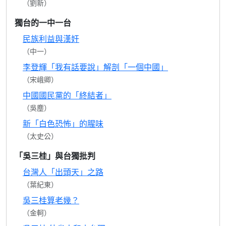
（劉新）
獨台的一中一台
民族利益與漢奸
（中一）
李登輝「我有話要說」解剖「一個中國」
（宋峨卿）
中國國民黨的「終結者」
（吳塵）
新「白色恐怖」的腥味
（太史公）
「吳三桂」與台獨批判
台灣人「出頭天」之路
（葉紀東）
吳三桂算老幾？
（金軻）