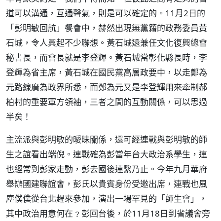
道可以溝通，互通聲氣，則是可以確定的。11月2日的
「彭明敏回航」餐會中，赫然出現無黨籍的政務委員黃
石城，令人興起不少聯想。黃石城還兼任文化復興總會
秘書長，而會長就是李登輝。黃石城當彰化縣長時，李
登輝為省主席，黃石城在國民黨高層政要中，以走鄭為
元路線廣為政界所悉，而鄭為元又是李登輝用來牽制郝
柏村的重要軍方領袖，三者之間的互動關係，可以思過
半矣！
主流派與彭明敏的曖昧關係，還可經連戰與彭明敏的師
生之誼看出端倪。連戰確為彭當年台大政治系學生，連
也經常到彭家走動，彭去國後連繫乃止。今年九月華府
舉辦國建聯誼會，彭氏以貴賓身份受邀出席，連戰也風
塵僕僕從台北趕來參加，演出一場罕見的「師生會」，
其中政治用意何在﹖彭回台後，於11月18日到省議會旁