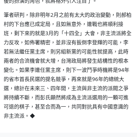
後的扮演的角色，就將格外引人注目了。
筆者研判，除非明年2月之前有太大的政治變動，則郝柏
村的下台應已成定局，且如無意外，連戰也將順利接
班，剩下來的就是3月的「十四全」大會，非主流派將全
力反攻，如佈署精密，並非沒有扳倒李登輝的可能，李
若無法繼任黨主席，則另組新黨的可能性就提高，此時
兩者的合流機會就大增，台灣政局將發生結構性的根本
變化。如果李連任黨主席，則下一波鬥爭時機將是94年
的省市首長民選的提名競爭，再來就是96年的總統大
選，總計在未來三、四年間，主流與非主流的派閥之爭
將持續不斷，而彭氏顯然將成為主流派選用的一顆可進
可退的棋子，甚至合而為一，共同對抗具有中國意識的
非主流派。◆