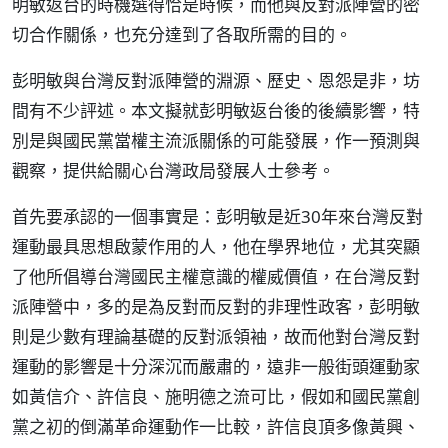
明敏返台的時機選得恰是時候，而他與反對派陣營的密
切合作關係，也充分達到了各取所需的目的。
彭明敏與台灣反對派陣營的淵源、歷史、恩怨是非，坊
間有不少評述。本文擬就彭明敏返台後的後續影響，特
別是與國民黨當權主流派關係的可能發展，作一預測與
觀察，提供給關心台灣政局發展人士參考。
首先要承認的一個事實是：彭明敏是近30年來台灣反對
運動最具思想啟蒙作用的人，他在學界地位，尤其突顯
了他所倡導台灣國民主權意識的權威價值，在台灣反對
派陣營中，多的是為反對而反對的非理性政客，彭明敏
則是少數有理論基礎的反對派領袖，故而他對台灣反對
運動的影響是十分深沉而嚴肅的，遠非一般街頭運動家
如黃信介、許信良、施明德之流可比，假如和國民黨創
黨之初的倒滿革命運動作一比較，許信良頂多像黃興、