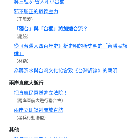
吳三桂‧外省人和小台獨
邪不勝正的道德壓力
（王曉波）
「獨台」與「台獨」將加速合流？
（趙統）
從《台灣人四百年史》析史明的析史明的「台灣民族
論」
（林勁）
為蔣渭水與台灣文化協會致《台灣評論》的聲明
兩岸直航大遊行
把直航民意送進立法院！
（兩岸直航大遊行聯合會）
兩岸立即談判開放直航
（老兵行動聯盟）
其他