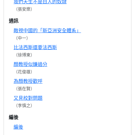
我們天生不是白人的奴隸
（張安樂）
通訊
敵視中國的「新亞洲安全體系」
（中一）
比法西斯還要法西斯
（徐博東）
顏教授似嫌過分
（花俊雄）
為顏教授歡呼
（張在賢）
又見校對問題
（李慎之）
編後
編後