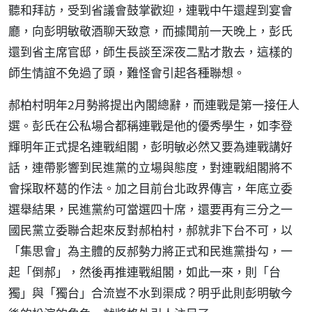
聽和拜訪，受到省議會鼓掌歡迎，連戰中午還趕到宴會
廳，向彭明敏敬酒聊天致意，而據聞前一天晚上，彭氏
還到省主席官邸，師生長談至深夜二點才散去，這樣的
師生情誼不免過了頭，難怪會引起各種聯想。
郝柏村明年2月勢將提出內閣總辭，而連戰是第一接任人
選。彭氏在公私場合都稱連戰是他的優秀學生，如李登
輝明年正式提名連戰組閣，彭明敏必然又要為連戰講好
話，連帶影響到民進黨的立場與態度，對連戰組閣將不
會採取杯葛的作法。加之目前台北政界傳言，年底立委
選舉結果，民進黨約可當選四十席，還要再有三分之一
國民黨立委聯合起來反對郝柏村，郝就非下台不可，以
「集思會」為主體的反郝勢力將正式和民進黨掛勾，一
起「倒郝」，然後再推連戰組閣，如此一來，則「台
獨」與「獨台」合流豈不水到渠成？明乎此則彭明敏今