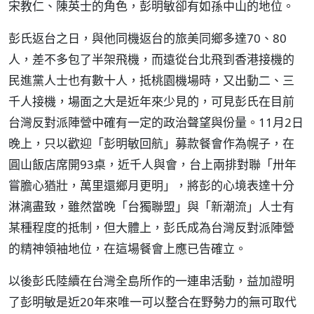
宋教仁、陳英士的角色，彭明敏卻有如孫中山的地位。
彭氏返台之日，與他同機返台的旅美同鄉多達70、80
人，差不多包了半架飛機，而遠從台北飛到香港接機的
民進黨人士也有數十人，抵桃園機場時，又出動二、三
千人接機，場面之大是近年來少見的，可見彭氏在目前
台灣反對派陣營中確有一定的政治聲望與份量。11月2日
晚上，只以歡迎「彭明敏回航」募款餐會作為幌子，在
圓山飯店席開93桌，近千人與會，台上兩排對聯「卅年
嘗膽心猶壯，萬里還鄉月更明」，將彭的心境表達十分
淋漓盡致，雖然當晚「台獨聯盟」與「新潮流」人士有
某種程度的抵制，但大體上，彭氏成為台灣反對派陣營
的精神領袖地位，在這場餐會上應已告確立。
以後彭氏陸續在台灣全島所作的一連串活動，益加證明
了彭明敏是近20年來唯一可以整合在野勢力的無可取代