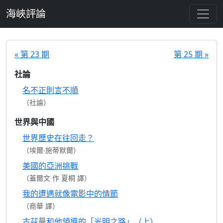
跳至主要內容
海峽評論
« 第 23 期
第 25 期 »
社論
名不正則言不順
（社論）
世界與中國
世界歷史在往回走？
（埃爾‧施蒂默爾）
美國的亞洲挑戰
（蓋爾文 作 夏桐 譯）
我的遭遇就像電影中的情節
（商華 譯）
古茲曼和他領導的「光明之路」（上）