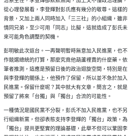
治系主任，李登輝卻默默無聞，加上又不懂政治理論，
從心理發展看，李登輝對彭氏應有幾分的敬尊。這樣的
背景，又加上兩人同時加入「三三社」的小組織，雖非
情同兄弟，至少可用「同志」比擬，這就造成了彭氏未
來可能角色調整的契機。
彭明敏此次返台。一再聲明暫時無意加入民進黨，也不
作競選總統的打算，那麼究竟他葫蘆裡賣的什麼藥。依
筆者推測，這應是預留日後的政治迴旋空間，特別是在
與李登輝的關係上，他預作了保留，所以並不急於加入
民進黨。保留什麼呢？其中就大有文章，簡言之，就是
預留了將來「台獨」與「獨台」合流的可能性。
一種情況是國民黨不分裂，彭氏不加入民進黨，也不另
行組織新黨，但卻表態支持李登輝的「獨台」政策，為
「獨台」提共更堅實的理論基礎，此舉不但可以鞏固李