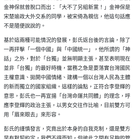
金神保就曾脫口而出：「大不了另組新黨！」金神保是
宋楚瑜政大外交系的同學，被宋倚為親信，他這句話應
不是隨便說說的。
基於這兩種可能情況的發展，彭氏返台後的言論，除了
一再抨擊「一個中國」與「中國統一」，他所謂的「神
話」之外，對於「台獨」並無明顯主張，甚至表明現在
並非「台獨」的最好時機，當務之急是要落實台灣國民
主權意識、拋開中國情緒、建構一個以台灣人民為主體
的新而獨立的國家組織。這樣的論點，正符合李登輝的
意思，彭氏也一再宣揚「台灣命運共同體」的理念，呼
應李登輝的政治主張，以男女交往作比喻，目前雙方可
用「眉來眼去」來形容。
彭氏的謹慎發言，究竟出於本身的自我克制，還是雙方
早有默契約定，我們不得而知，但彼此之間有足夠的管