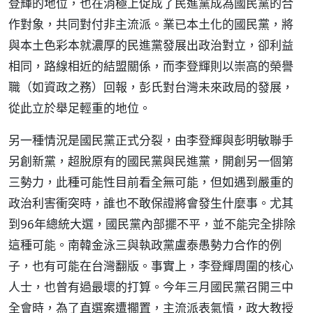
登輝的地位，也在消極上促成了民進黨成為國民黨的合
作對象，共同對付非主流派。業已本土化的國民黨，將
與本土色彩本就濃厚的民進黨發展出政治對立，卻利益
相同，路線相近的結盟關係，而李登輝則以崇高的榮譽
職（如資政之務）回報，彭氏對台灣未來政局的發展，
從此立於舉足輕重的地位。
另一種情況是國民黨正式分裂，由李登輝與彭明敏聯手
另創新黨，超脫原有的國民黨與民進黨，開創另一個第
三勢力，此種可能性目前看全無可能，但如遇到嚴重的
政治利害衝突時，誰也不敢保證將會發生什麼事。尤其
到96年總統大選，國民黨內部擺不平，並不能完全排除
這種可能。南韓金泳三與執政黨盧泰愚勢力合作的例
子，也有可能在台灣翻版。事實上，李登輝周圍的核心
人士，也曾有過最壞的打算。今年三月國民黨召開三中
全會時，為了直選案遭擱置，主流派表氣憤，政大教授