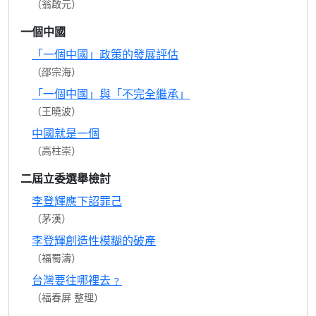
（翁啟元）
一個中國
「一個中國」政策的發展評估
（邵宗海）
「一個中國」與「不完全繼承」
（王曉波）
中國就是一個
（高柱崇）
二屆立委選舉檢討
李登輝應下詔罪己
（茅漢）
李登輝創造性模糊的破產
（福蜀濤）
台灣要往哪裡去﹖
（福春屏 整理）