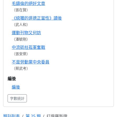
毛鑄倫的絕好文章
（張在賢）
《統獨的道德正當性》讀後
（武人和）
運動刊物又何妨
（潘毓剛）
中流砥柱孤軍奮戰
（張安樂）
不是勞動黨中央委員
（蔡武考）
編後
編後
字數統計
期刊列表
第 25 期
打俄羅斯牌