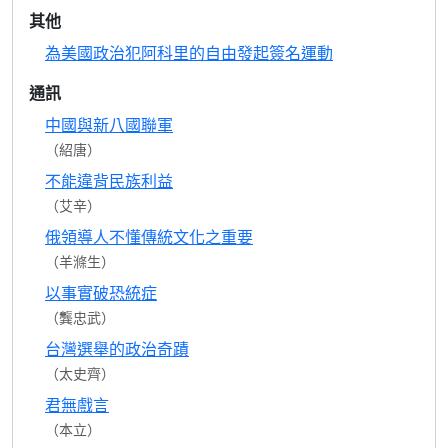
其他
為美國政治犯阿科里的自由發起簽名運動
通訊
中國與新八國聯軍
（紹唐）
不能違背民族利益
（艾辛）
俄領導人不懂傳統文化之重要
（羊滌生）
以事實破恐統症
（龔忠武）
台灣選舉的政治奇蹟
（太史齊）
君無戲言
（本立）