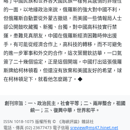
略了中國民族和世界各大國民族一樣有其感情的非理性
的一面，以地緣政治來說，俄羅斯的強大對中國不利，
但俄羅斯自動要從外蒙古撤退，而美國一些情報局人士
卻公開鼓吹藏獨、新獨、台獨，對中國高科技實行禁
運，患難見真朋友，中國在俄羅斯經濟困難時伸出援
手，有可能從經濟合作上，高科技的轉移，而不可避免
的進一步軍事和外交的合作，這次葉爾欽訪華，一口氣
簽了二十幾個協定，正是這個開端，中國打出這張俄羅
斯牌給柯林頓看，但還沒有放棄和美國友好的希望，球
在柯林頓足下，就看他怎麼踢了。◆
創刊宗旨：一、政治民主，社會平等；二、兩岸整合，祖國
統一；三、復興中華，世界和平。
ISSN 1018-1075 版權所有 © 《海峽評論》雜誌社
電話、傳真 (02) 23677473 電子信箱
sreview@ms47.hinet.net