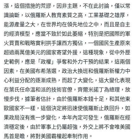
漲，這個措施的荒謬，因非主題，不在此討論，僅以常
識論斷，以俄羅斯人教育素質之高，工業基礎之雄厚，
能源產量之大，在世界均在領先地位之中，而且是自主
的經濟模型，應當不致於如此萎縮，特別是把國際的軍
火買賣和戰略實利拱手讓西方獨佔，一個國民生產原來
超過兩萬億美元的國家寄望外援，這種現象，從中外歷
史範例，應是「政權」爭奪和外力干預的結果，這兩個
因素，在美國布希落選，政治大換班和俄羅斯新權力中
心利益分配的逐漸成熟，而起了大變化，這大變化表現
在葉氏任命溫和派的技術官僚，齊爾米諾丁為總理，放
慢步伐，據筆者估計，由於俄羅斯本錢十足，和其他東
歐國家不一樣，這個決定將迅速使俄羅斯止跌回升，如
果政局沒有進一步變化，本年內定可發生，俄羅斯在經
濟穩定後，由於軍事上仍屬超強，外交上將不會唯美國
馬首是瞻，將對美國霸權起牽制作用。