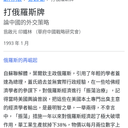
打俄羅斯牌
論中國的外交策略
翁啟元 印鐵林 （華府中國戰略研究會）
1993 年 1 月
俄羅斯的再崛起
自蘇聯解體，葉爾欽主政俄羅斯，引用了年輕的學者蓋
達為總理，蓋氏過去並無實際行政經驗，在一些哈佛經
濟學者的參謀下，對俄羅斯經濟進行「振蕩治療」，記
得當時美國輿論曾說，把這些在美國本土專門出臭主意
的經濟學者輸出，是最明智之舉，一舉兩得，不幸言
中，「振蕩」措施一年以來對俄羅斯經濟起了極大破壞
作用，單工業生產就掉下38%，物價以每月兩位數字上