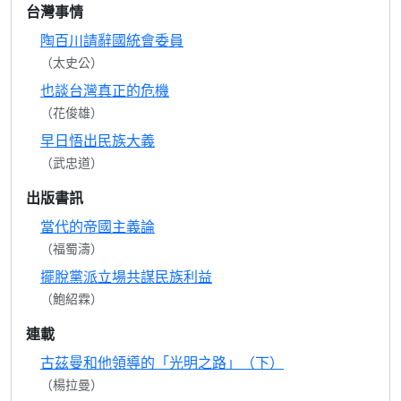
台灣事情
陶百川請辭國統會委員
（太史公）
也談台灣真正的危機
（花俊雄）
早日悟出民族大義
（武忠道）
出版書訊
當代的帝國主義論
（福蜀濤）
擺脫黨派立場共謀民族利益
（鮑紹霖）
連載
古茲曼和他領導的「光明之路」（下）
（楊拉曼）