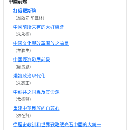
中國前途
打俄羅斯牌
（翁啟元 印鐵林）
中國前所未有的大好機會
（朱永德）
中國文化與改革開放之前景
（羊滌生）
中國經濟發展前景
（顧壽恩）
淺談政治現代化
（朱高正）
中蘇共之同異及其命運
（孟德聲）
重建中華民族的自尊心
（張在賢）
從歷史教訓和世界戰略眼光看中國的大統一