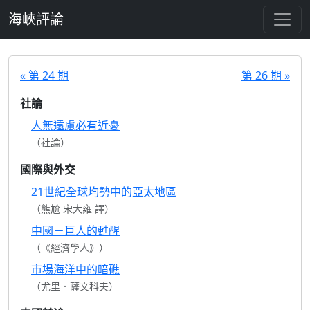
跳至主要內容
海峽評論
« 第 24 期
第 26 期 »
社論
人無遠慮必有近憂
（社論）
國際與外交
21世紀全球均勢中的亞太地區
（熊尬 宋大雍 譯）
中國－巨人的甦醒
（《經濟學人》）
市場海洋中的暗礁
（尤里．薩文科夫）