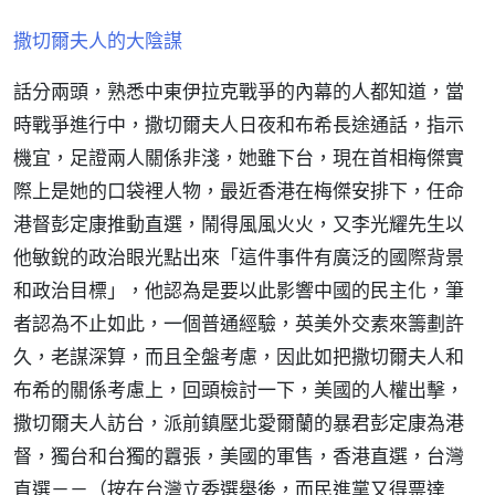
撒切爾夫人的大陰謀
話分兩頭，熟悉中東伊拉克戰爭的內幕的人都知道，當
時戰爭進行中，撒切爾夫人日夜和布希長途通話，指示
機宜，足證兩人關係非淺，她雖下台，現在首相梅傑實
際上是她的口袋裡人物，最近香港在梅傑安排下，任命
港督彭定康推動直選，鬧得風風火火，又李光耀先生以
他敏銳的政治眼光點出來「這件事件有廣泛的國際背景
和政治目標」，他認為是要以此影響中國的民主化，筆
者認為不止如此，一個普通經驗，英美外交素來籌劃許
久，老謀深算，而且全盤考慮，因此如把撒切爾夫人和
布希的關係考慮上，回頭檢討一下，美國的人權出擊，
撒切爾夫人訪台，派前鎮壓北愛爾蘭的暴君彭定康為港
督，獨台和台獨的囂張，美國的軍售，香港直選，台灣
直選－－（按在台灣立委選舉後，而民進黨又得票達