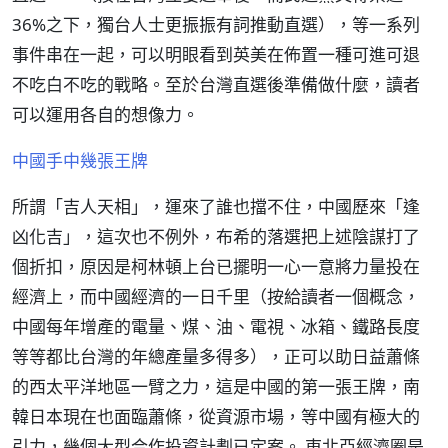
36%之下，獨台人士更振振有詞推動直選），等一系列
事件串在一起，可以明眼看到英美在佈置一種可進可退
不吃白不吃的戰略。至於台灣直選後準備做什麼，讀者
可以運用各自的想像力。
中國手中幾張王牌
所謂「吉人天相」，運來了誰也擋不住，中國歷來「逢
凶化吉」，這次也不例外，布希的落選把上述陰謀打了
個折扣，原因是柯林頓上台已擺明一心一意將力量投在
經濟上，而中國經濟的一日千里（按給讀者一個概念，
中國每年增產的電量、煤、油、電視、冰箱、鐵路長度
等等都比台灣的年總產量多得多），正可以助日益蕭條
的西太平洋地區一臂之力，這是中國的第一張王牌，南
韓日本現在也面臨蕭條，從資源市場，等中國有極大的
引力，幾個大型合作投資計劃已定案。 東北亞經濟圈是