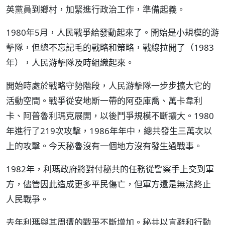
英黨員到鄉村，加緊進行政治工作，準備起義。
1980年5月，人民戰爭給發動起來了。開始是小規模的游
擊隊，但總不忘記毛的戰略和策略，戰線拉開了（1983
年），人民游擊隊及時組織起來。
開始時處於戰略守勢階段，人民游擊隊一步步擴大它的
活動空間。戰爭從安地斯一帶的阿亞庫喬、萬卡韋利
卡、阿普魯利瑪克展開，以後鬥爭規模不斷擴大。1980
年進行了219次攻擊，1986年年中，總共發生三萬次以
上的攻擊。今天秘魯沒有一個地方沒有發生過戰事。
1982年，利瑪政府將對付秘共的任務從警察手上交到軍
方，儘管因此造成更多平民傷亡，但軍方還是無法終止
人民戰爭。
去年利瑪與其周遭的戰爭不斷增加。秘共以言辭和行動