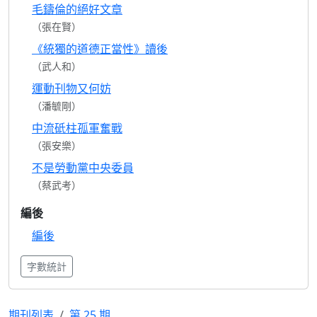
毛鑄倫的絕好文章
（張在賢）
《統獨的道德正當性》讀後
（武人和）
運動刊物又何妨
（潘毓剛）
中流砥柱孤軍奮戰
（張安樂）
不是勞動黨中央委員
（蔡武考）
編後
編後
字數統計
期刊列表
第 25 期