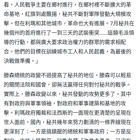
看，人民戰爭主要在鄉村進行，在鄉村裡不斷擴大的革
命基地，紅旗到處飄揚，秘共不斷對軍隊發動大規模攻
擊。但在利瑪和其他城市，革命也大有進展。7月秘共在
幾個州的首府進行了一到三天的武裝衝突……這類毛派領
導的行動，都與廣大要求政治權力的群眾的需求相配
合。他們的目標在訓練城市工人和人民起義，為最後的
決戰做準備。」
滕森總統的政變不過提高了秘共的地位。滕森可以輕易
的關閉法院和國會，卻無法贏得任何對付秘共的戰爭。
實際上，滕森政變以來，秘共發動的攻勢更多了。其中
有對政府與軍事領袖，對政府和軍事建築和基地的攻
擊。利瑪政府獨裁和法西斯的一面現在更清楚的呈現在
世人面前。國內，秘共幾年來努力劃清的一條界線現在
更深刻了：一方是搞鎮壓的總統和軍事政府；一方是反