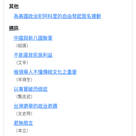
其他
為美國政治犯阿科里的自由發起簽名運動
通訊
中國與新八國聯軍
（紹唐）
不能違背民族利益
（艾辛）
俄領導人不懂傳統文化之重要
（羊滌生）
以事實破恐統症
（龔忠武）
台灣選舉的政治奇蹟
（太史齊）
君無戲言
（本立）