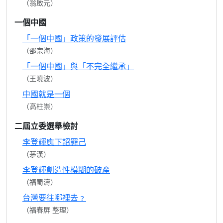
（翁啟元）
一個中國
「一個中國」政策的發展評估
（邵宗海）
「一個中國」與「不完全繼承」
（王曉波）
中國就是一個
（高柱崇）
二屆立委選舉檢討
李登輝應下詔罪己
（茅漢）
李登輝創造性模糊的破產
（福蜀濤）
台灣要往哪裡去﹖
（福春屏 整理）