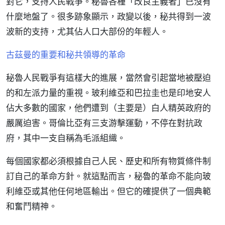
對它，支持人民戰爭。秘魯各種「改良主義者」已沒有
什麼地盤了。很多跡象顯示，政變以後，秘共得到一波
波新的支持，尤其佔人口大部份的年輕人。
古茲曼的重要和秘共領導的革命
秘魯人民戰爭有這樣大的進展，當然會引起當地被壓迫
的和左派力量的重視。玻利維亞和巴拉圭也是印地安人
佔大多數的國家，他們遭到（主要是）白人精英政府的
嚴厲迫害。哥倫比亞有三支游擊運動，不停在對抗政
府，其中一支自稱為毛派組織。
每個國家都必須根據自己人民、歷史和所有物質條件制
訂自己的革命方針。就這點而言，秘魯的革命不能向玻
利維亞或其他任何地區輸出。但它的確提供了一個典範
和奮鬥精神。