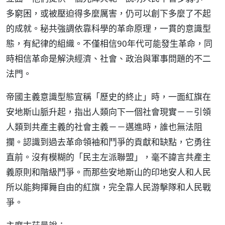
多窮困，或被壓迫得多麼厲害，仍可以創下多麼了不起
的成就。秘共強調依靠科學的革命原理，一貫的意識型
態，有紀律的組織。不僅相信90年代可能發生革命，同
時相信革命是解決經濟、社會、政治與軍事問題的不二
法門。
帝國主義意識型態宣稱「歷史的終止」時，一面紅旗在
安地斯山脈升起，指出人類向下一個社會現實－－引領
人類到共產主義的社會主義－－邁進時，誰也無法阻
攔。認識到過去革命領袖和鬥爭的貢獻和缺點，它勇往
直前。沒有模糊的「民主左派聯盟」，毫不諱言共產主
義原則和階級鬥爭。而那些安地斯山的印地安人和人民
所以能夠揮舞自由的紅旗，完全靠人民游擊隊和人民戰
爭。