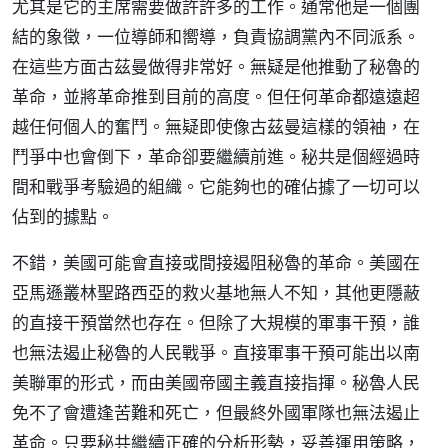
尤其是它的主席需要做許許多的工作。通常他是一個團
結的象徵，一位導師和嚮導，負責協調黨內不同派系。
在這些方面古茲曼做得非常好。無疑是他推動了秘魯的
革命，並將革命推到目前的高度。但任何革命都遠遠超
越任何個人的奮鬥。無疑即使像古茲曼這樣的領袖，在
鬥爭中也會倒下，革命卻要繼續前進。秘共是個經過時
間和戰爭考驗過的組織。它能夠也的確佔據了一切可以
佔到的據點。
不錯，美國可能會直接或間接遏阻秘魯的革命。美國在
亞馬遜叢林聖路西亞的救火基地無人不知，其他更隱蔽
的直接干預當然也存在。但除了大規模的軍事干預，誰
也無法遏止秘魯的人民戰爭。直接軍事干預可能出以南
美聯軍的形式，而由美國帝國主義直接指揮。秘魯人民
免不了會遭逢苦難和死亡，但最終外國軍隊也無法遏止
革命。只要秘共繼續正確的分析形勢，妥善運用策略，