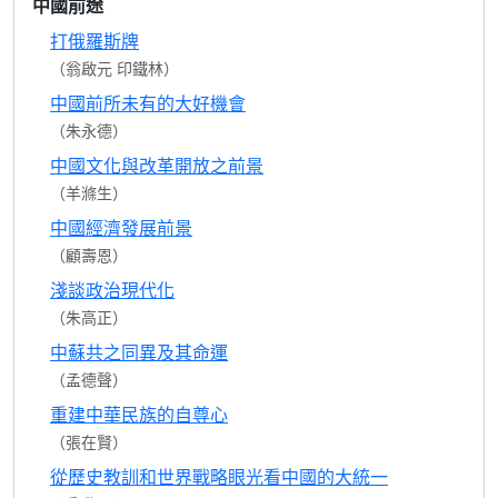
中國前途
打俄羅斯牌
（翁啟元 印鐵林）
中國前所未有的大好機會
（朱永德）
中國文化與改革開放之前景
（羊滌生）
中國經濟發展前景
（顧壽恩）
淺談政治現代化
（朱高正）
中蘇共之同異及其命運
（孟德聲）
重建中華民族的自尊心
（張在賢）
從歷史教訓和世界戰略眼光看中國的大統一