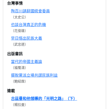
台灣事情
陶百川請辭國統會委員
（太史公）
也談台灣真正的危機
（花俊雄）
早日悟出民族大義
（武忠道）
出版書訊
當代的帝國主義論
（福蜀濤）
擺脫黨派立場共謀民族利益
（鮑紹霖）
連載
古茲曼和他領導的「光明之路」（下）
（楊拉曼）