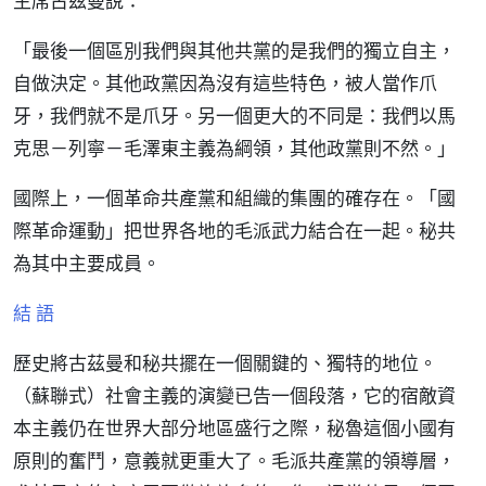
主席古茲曼說：
「最後一個區別我們與其他共黨的是我們的獨立自主，
自做決定。其他政黨因為沒有這些特色，被人當作爪
牙，我們就不是爪牙。另一個更大的不同是：我們以馬
克思－列寧－毛澤東主義為綱領，其他政黨則不然。」
國際上，一個革命共產黨和組織的集團的確存在。「國
際革命運動」把世界各地的毛派武力結合在一起。秘共
為其中主要成員。
結 語
歷史將古茲曼和秘共擺在一個關鍵的、獨特的地位。
（蘇聯式）社會主義的演變已告一個段落，它的宿敵資
本主義仍在世界大部分地區盛行之際，秘魯這個小國有
原則的奮鬥，意義就更重大了。毛派共產黨的領導層，