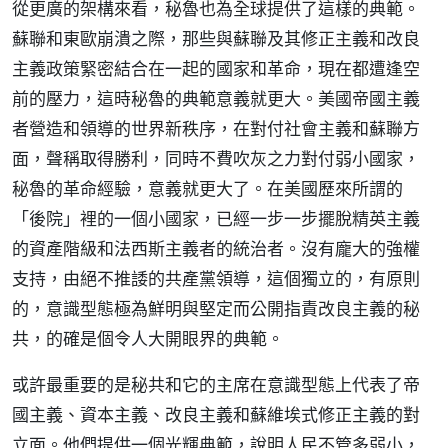
從更廣的架構來看，秘魯也為全球提供了這樣的典範。
蘇聯和東歐崩潰之際，那些與蘇聯及其修正主義和改良
主義政策緊密結合在一起的國家和革命，現在都遭逢空
前的壓力，這時秘魯的典範意義就更大。美國帝國主義
者營造和領導的世界新秩序，在對付社會主義和蘇聯方
面，聲稱取得勝利，同時不費吹灰之力對付弱小國家，
秘魯的革命經驗，意義就更大了。在美國歷來所謂的
「後院」裡的一個小國家，已經一步一步擺脫精英主義
的資產階級和法西斯主義者的統治者。沒有龐大的強權
支持，由絕不推諉的共產黨領導，這個獨立的，有原則
的，意識型態極為鮮明與堅定而公開指責改良主義的秘
共，的確是個令人大開眼界的典範。
或許最重要的是秘共和它的主席在意識型態上代表了帝
國主義、資本主義、改良主義和蘇維埃式修正主義的對
立面。他們提供一個光輝典範，說明人民不管多弱小，