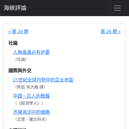
跳至主要內容
海峽評論
« 第 24 期
第 26 期 »
社論
人無遠慮必有近憂
（社論）
國際與外交
21世紀全球均勢中的亞太地區
（熊尬 宋大雍 譯）
中國－巨人的甦醒
（《經濟學人》）
市場海洋中的暗礁
（尤里．薩文科夫）