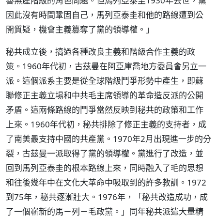
魯無產階級的角色問題。但馬列亞泰圭1930年去世，黨
因此沒有時間鞏固自己，馬列亞泰圭和他的路線遭到公
開質疑，機會主義篡奪了黨的領導權。」
秘共成立後，搞過各種改良主義和階級合作主義的政
策。1960年代初，古茲曼在阿亞庫喬地方委員會另立一
派。這個派系主要是從全球階級鬥爭形勢中產生，即蘇
聯修正主義立場和中共毛主席領導的革命造反派的公開
矛盾。這兩條路線的鬥爭當然反映到秘共的政策和工作
上來。1960年代初，秘共排除了修正主義的支持者，成
了南美最支持中國的共產黨。1970年2月出現進一步的分
裂，古茲曼一派取得了黨的領導權。黨進行了改造，並
回到馬列亞泰圭的根本路線上來，同時融入了毛的思想
和往後幾年中在文化大革命中吸取到的許多教訓。1972
到75年，秘共逐漸壯大。1976年，「秘共改造成功，成
了一個嶄新的馬－列－毛政黨。」同年秘共派遣大量精