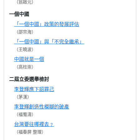
（翁啟元）
一個中國
「一個中國」政策的發展評估
（邵宗海）
「一個中國」與「不完全繼承」
（王曉波）
中國就是一個
（高柱崇）
二屆立委選舉檢討
李登輝應下詔罪己
（茅漢）
李登輝創造性模糊的破產
（福蜀濤）
台灣要往哪裡去﹖
（福春屏 整理）