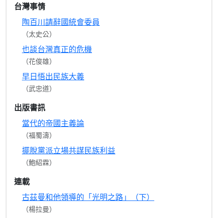
台灣事情
陶百川請辭國統會委員
（太史公）
也談台灣真正的危機
（花俊雄）
早日悟出民族大義
（武忠道）
出版書訊
當代的帝國主義論
（福蜀濤）
擺脫黨派立場共謀民族利益
（鮑紹霖）
連載
古茲曼和他領導的「光明之路」（下）
（楊拉曼）