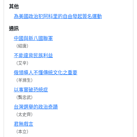
其他
為美國政治犯阿科里的自由發起簽名運動
通訊
中國與新八國聯軍
（紹唐）
不能違背民族利益
（艾辛）
俄領導人不懂傳統文化之重要
（羊滌生）
以事實破恐統症
（龔忠武）
台灣選舉的政治奇蹟
（太史齊）
君無戲言
（本立）