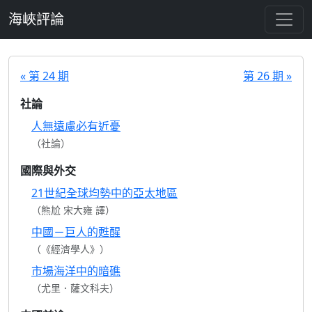
跳至主要內容
海峽評論
« 第 24 期
第 26 期 »
社論
人無遠慮必有近憂
（社論）
國際與外交
21世紀全球均勢中的亞太地區
（熊尬 宋大雍 譯）
中國－巨人的甦醒
（《經濟學人》）
市場海洋中的暗礁
（尤里．薩文科夫）