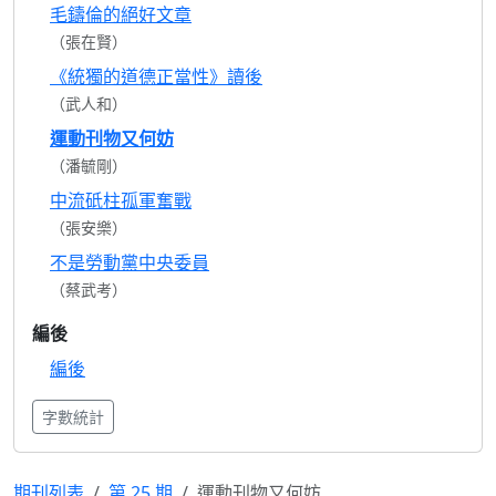
毛鑄倫的絕好文章
（張在賢）
《統獨的道德正當性》讀後
（武人和）
運動刊物又何妨
（潘毓剛）
中流砥柱孤軍奮戰
（張安樂）
不是勞動黨中央委員
（蔡武考）
編後
編後
字數統計
期刊列表
第 25 期
運動刊物又何妨