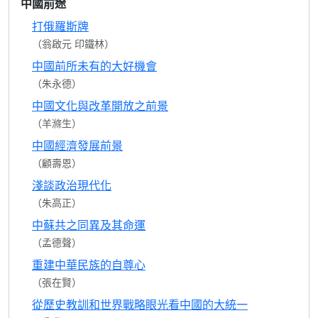
中國前途
打俄羅斯牌
（翁啟元 印鐵林）
中國前所未有的大好機會
（朱永德）
中國文化與改革開放之前景
（羊滌生）
中國經濟發展前景
（顧壽恩）
淺談政治現代化
（朱高正）
中蘇共之同異及其命運
（孟德聲）
重建中華民族的自尊心
（張在賢）
從歷史教訓和世界戰略眼光看中國的大統一