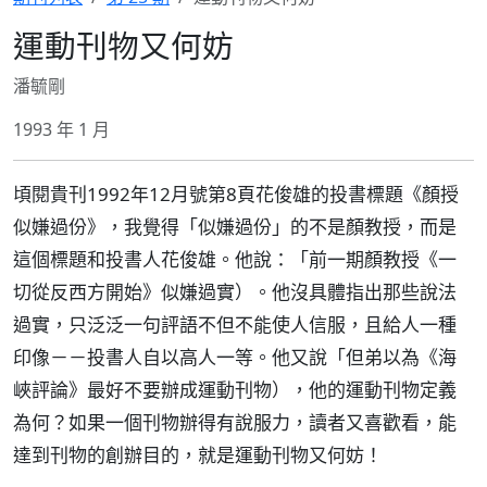
運動刊物又何妨
潘毓剛
1993 年 1 月
頃閱貴刊1992年12月號第8頁花俊雄的投書標題《顏授
似嫌過份》，我覺得「似嫌過份」的不是顏教授，而是
這個標題和投書人花俊雄。他說：「前一期顏教授《一
切從反西方開始》似嫌過實）。他沒具體指出那些說法
過實，只泛泛一句評語不但不能使人信服，且給人一種
印像－－投書人自以高人一等。他又說「但弟以為《海
峽評論》最好不要辦成運動刊物），他的運動刊物定義
為何？如果一個刊物辦得有說服力，讀者又喜歡看，能
達到刊物的創辦目的，就是運動刊物又何妨！