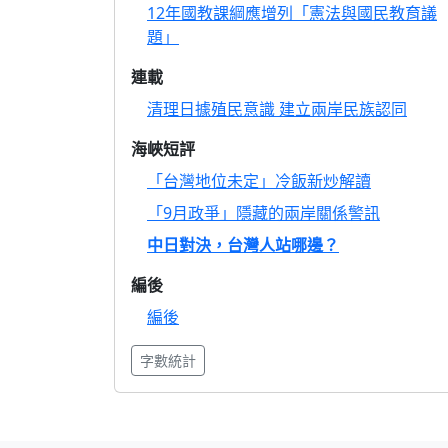
12年國教課綱應增列「憲法與國民教育議
題」
連載
清理日據殖民意識 建立兩岸民族認同
海峽短評
「台灣地位未定」冷飯新炒解讀
「9月政爭」隱藏的兩岸關係警訊
中日對決，台灣人站哪邊？
編後
編後
字數統計