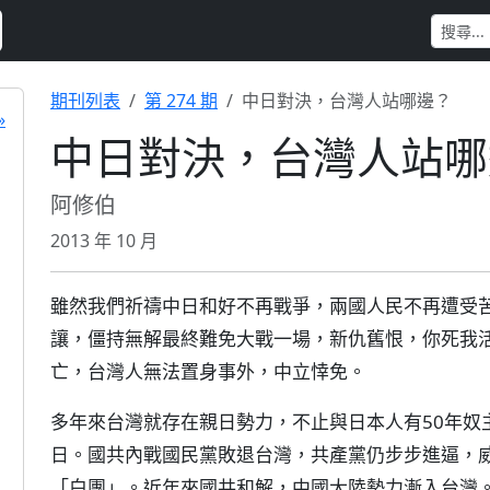
期刊列表
第 274 期
中日對決，台灣人站哪邊？
»
中日對決，台灣人站哪
阿修伯
2013 年 10 月
雖然我們祈禱中日和好不再戰爭，兩國人民不再遭受
讓，僵持無解最終難免大戰一場，新仇舊恨，你死我
亡，台灣人無法置身事外，中立悻免。
多年來台灣就存在親日勢力，不止與日本人有50年奴
日。國共內戰國民黨敗退台灣，共產黨仍步步進逼，
「白團」。近年來國共和解，中國大陸勢力漸入台灣