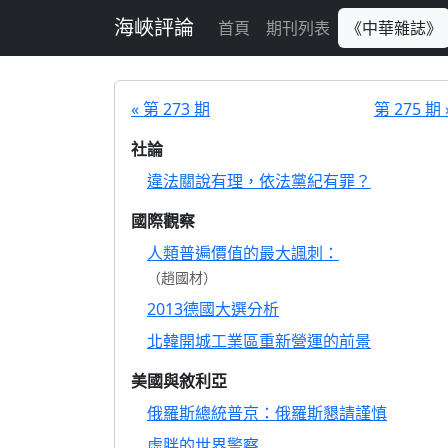
跳至主要內容
海峽評論
首頁
期刊列表
《中華雜誌》
« 第 273 期
第 275 期 
社論
違法關說有理，依法黨紀有罪？
國際觀察
人類普遍價值的最大諷刺：
（趙國材）
2013德國大選分析
北韓開城工業區重新營運的前景
美國與敘利亞
俄羅斯總統普京：俄羅斯懇請謹慎
虛胖的世界警察