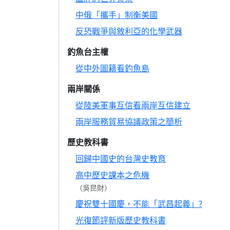
中俄「攜手」制衡美國
反恐戰爭與敘利亞的化學武器
釣魚台主權
從中外圖籍看釣魚島
兩岸關係
從陸美軍事互信看兩岸互信建立
兩岸服務貿易協議政策之簡析
歷史教科書
回歸中國史的台灣史教育
高中歷史課本之危機
（吳昆財）
慶祝雙十國慶，不能「武昌起義」?
光復節評新版歷史教科書