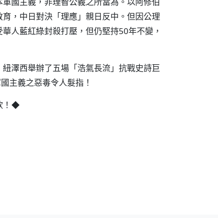
本軍國主義，非理智公義之所當為。以阿修伯
教育，中日對決「理應」親日反中。但因公理
華人藍紅綠封殺打壓，但仍堅持50年不變，
、紐澤西舉辦了五場「浩氣長流」抗戰史詩巨
軍國主義之惡毒令人髮指！
歎！◆