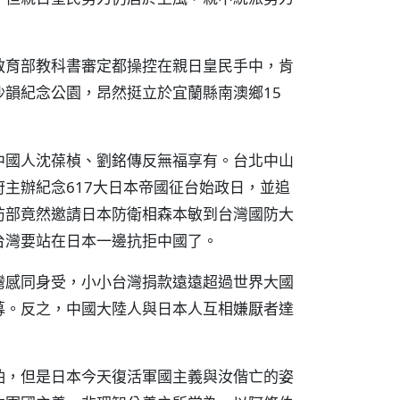
教育部教科書審定都操控在親日皇民手中，肯
韻紀念公園，昂然挺立於宜蘭縣南澳鄉15
中國人沈葆楨、劉銘傳反無福享有。台北中山
主辦紀念617大日本帝國征台始政日，並追
防部竟然邀請日本防衛相森本敏到台灣國防大
台灣要站在日本一邊抗拒中國了。
灣感同身受，小小台灣捐款遠遠超過世界大國
募。反之，中國大陸人與日本人互相嫌厭者達
怕，但是日本今天復活軍國主義與汝偕亡的姿