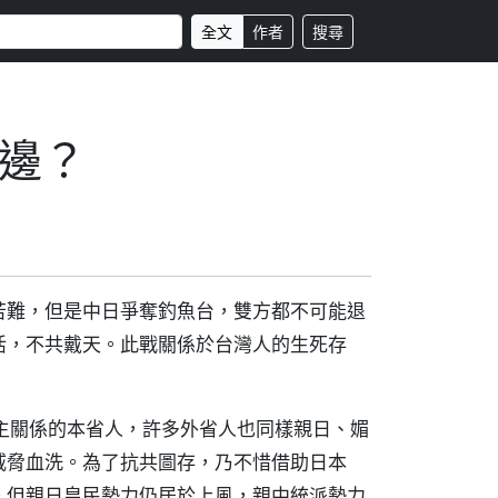
全文
作者
搜尋
邊？
苦難，但是中日爭奪釣魚台，雙方都不可能退
活，不共戴天。此戰關係於台灣人的生死存
主關係的本省人，許多外省人也同樣親日、媚
威脅血洗。為了抗共圖存，乃不惜借助日本
。但親日皇民勢力仍居於上風，親中統派勢力