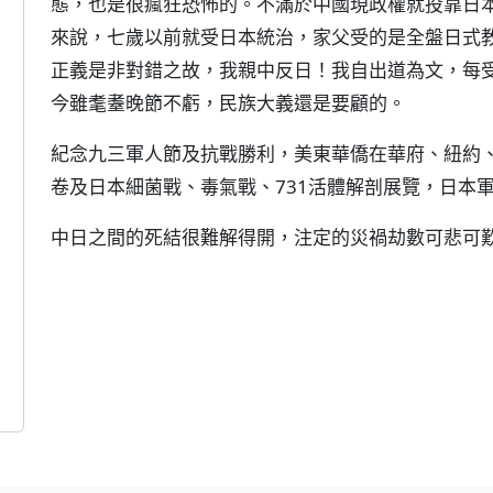
態，也是很瘋狂恐怖的。不滿於中國現政權就投靠日
來說，七歲以前就受日本統治，家父受的是全盤日式
正義是非對錯之故，我親中反日！我自出道為文，每受
今雖耄耋晚節不虧，民族大義還是要顧的。
紀念九三軍人節及抗戰勝利，美東華僑在華府、紐約
卷及日本細菌戰、毒氣戰、731活體解剖展覽，日本
中日之間的死結很難解得開，注定的災禍劫數可悲可