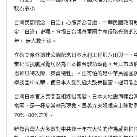
較為弱小。
台灣民間懷念「日治」心態甚為普遍，中華民國政府
定「日治」史觀。宣揚日台親善軍國主義侵略光榮的沙
年， 無人敢干涉。
立碑立像外還建公園紀念日本水利工程師八田與一，
堂紀念抗戰展覽居然為日本據台歌功頌德。台北市政府
思神風特攻隊「英勇犧牲」。更可怕的是中華民國國
學談圍中抗華，使日本人受到極大鼓舞振奮，極可能
台灣日本官方民間互相疼惜親愛，日本大地震海嘯台
富國，是一種反常畸形現象。馬英九夫婦親自上陣勸
70%─80%之多。
雖然台灣人大多數對中共幾十年在大陸的作為感到怕