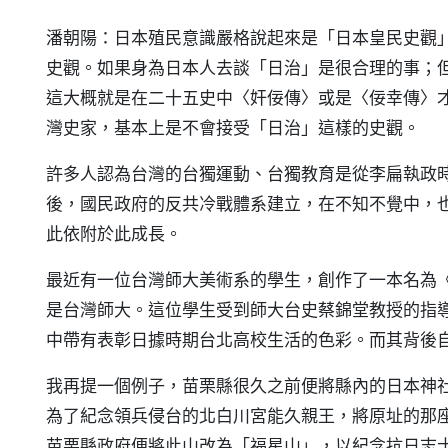
潘朝陽：日本殖民意識嚴格說起來是「日本皇民史觀
史觀。如果身為日本人去談「日治」是很合理的事；
這大概就是在二十五史中〈奸佞傳〉或是〈佞幸傳〉
灣史家，基本上是不會接受「日治」這樣的史觀。
許多人認為台灣的台獨運動、台獨教育是從李扁執政時
後，國民政府的反共冷戰體系建立，在不知不覺中，
此依附於此成長。
最近有一位台灣師大美術系的學生，創作了一本名為
是台灣師大。這位學生受到師大台史蔡錦堂教授的指
中帶有表彰日據時期台北高校生活的色彩。而其背後
我再提一個例子，苗栗縣很久之前便將縣內的日本神
為了紀念領兵侵台的北白川宮能久親王，將原址的那
苗栗縣政府便將此山改為「福星山」，以紀念抗日志