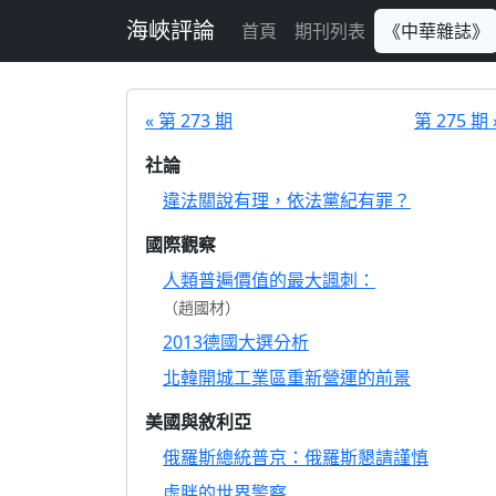
跳至主要內容
海峽評論
首頁
期刊列表
《中華雜誌》
« 第 273 期
第 275 期 
社論
違法關說有理，依法黨紀有罪？
國際觀察
人類普遍價值的最大諷刺：
（趙國材）
2013德國大選分析
北韓開城工業區重新營運的前景
美國與敘利亞
俄羅斯總統普京：俄羅斯懇請謹慎
虛胖的世界警察