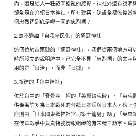
內，還是給人一種認同錯亂的感覺。神社外還有說明
卻全是在介紹日本神社，所有建築、陳設全都恢復當
個忠烈祠到底是哪一國的忠烈祠？
2.毫不避諱「自我皇民化」的通霄神社
這個位於苗栗縣的「通霄神社」，我們從兩個地方可
時所設立的說明牌中，已完全不見「忠烈祠」的文字
用的是「日治」，而非「日據」。
3.新建的「台中神社」
位於台中的「寶覺寺」裡的「英靈鎮魂碑」、「英魂
供奉著許多為日本戰死的台籍日本兵與日本人。碑上
座則由「日本國東鄉神社宮司築土龍男」題了「英靈
在侵華戰爭中負責特務情報組織的有末精三題字。這