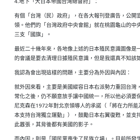
4.地下「大日本帝國台灣總督府」：
有個「台灣（民）政府」，在各大報刊登廣告，公開
領。他們的「台灣政府中央會館」就在桃園龜山的中
三支「國旗」。
最近二十幾年來，各地像上述的日本殖民意識圖像是
的會議是要去清理日據殖民意識，但是我還真不知該
我認為會出現這樣的問題，主要分為外因與內因：
就外因來看，主要是美國縱容日本右派勢力重回台灣
常化之後，仍不願意放手讓中國統一，所以他必須要
尼克森在1972年對北京領導人的承諾（「將在力所
本支持台灣獨立運動」），鼓勵日本右翼復甦，並支
此囂張，其背後都有美國的影子。
而內因，則是「國民黨喪失了民族立場」。目前所發