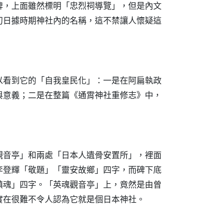
牌，上面雖然標明「忠烈祠導覽」，但是內文
初日據時期神社內的名稱，這不禁讓人懷疑這
以看到它的「自我皇民化」：一是在阿扁執政
與意義；二是在整篇《通霄神社重修志》中，
觀音亭」和兩處「日本人遺骨安置所」，裡面
李登輝「敬題」「靈安故鄉」四字，而碑下底
鎮魂」四字。「英魂觀音亭」上，竟然是由曾
實在很難不令人認為它就是個日本神社。