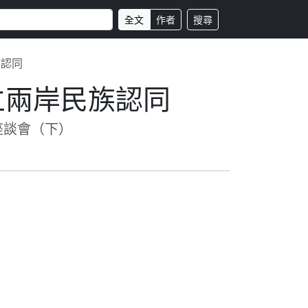
全文
作者
搜尋
族認同
立兩岸民族認同
座談會（下）