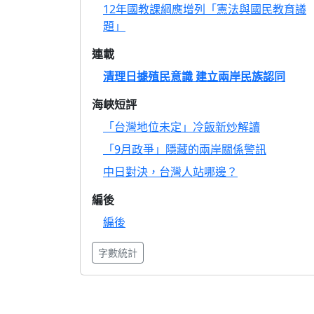
12年國教課綱應增列「憲法與國民教育議
題」
連載
清理日據殖民意識 建立兩岸民族認同
海峽短評
「台灣地位未定」冷飯新炒解讀
「9月政爭」隱藏的兩岸關係警訊
中日對決，台灣人站哪邊？
編後
編後
字數統計