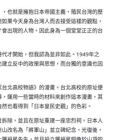
」，也就是擁抱日本帝國主義，殖民台灣的歷
但如果今天身為台灣人而去接受這樣的觀點，
才會出現的人物。因此身為一個堂堂正正的台
代才開始，但我認為並非如此。1949年之
也建立反中的政策與思想，而台獨的意識也因
《台北高校物語》的漫畫。台北高校的原址便
導，運用一些當時的材料來創作這本漫畫，其
自然也看得到「日本皇民史觀」的色彩。
社拆除，並且在原址重建一座忠烈祠。日本人
座山改名為「將軍山」並立碑紀念，光復後，
士羅福星先生，並且設立羅福星銅像於山頂的