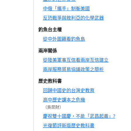
中俄「攜手」制衡美國
反恐戰爭與敘利亞的化學武器
釣魚台主權
從中外圖籍看釣魚島
兩岸關係
從陸美軍事互信看兩岸互信建立
兩岸服務貿易協議政策之簡析
歷史教科書
回歸中國史的台灣史教育
高中歷史課本之危機
（吳昆財）
慶祝雙十國慶，不能「武昌起義」?
光復節評新版歷史教科書