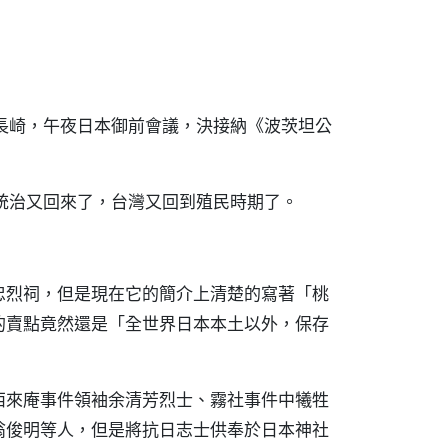
長崎，午夜日本御前會議，決接納《波茨坦公
統治又回來了，台灣又回到殖民時期了。
忠烈祠，但是現在它的簡介上清楚的寫著「桃
的賣點竟然還是「全世界日本本土以外，保存
西來庵事件領袖余清芳烈士、霧社事件中犧牲
翁俊明等人，但是將抗日志士供奉於日本神社