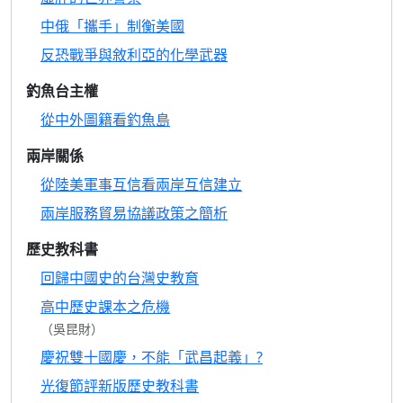
中俄「攜手」制衡美國
反恐戰爭與敘利亞的化學武器
釣魚台主權
從中外圖籍看釣魚島
兩岸關係
從陸美軍事互信看兩岸互信建立
兩岸服務貿易協議政策之簡析
歷史教科書
回歸中國史的台灣史教育
高中歷史課本之危機
（吳昆財）
慶祝雙十國慶，不能「武昌起義」?
光復節評新版歷史教科書