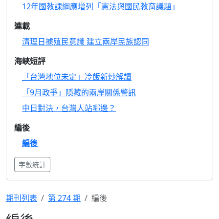
12年國教課綱應增列「憲法與國民教育議題」
連載
清理日據殖民意識 建立兩岸民族認同
海峽短評
「台灣地位未定」冷飯新炒解讀
「9月政爭」隱藏的兩岸關係警訊
中日對決，台灣人站哪邊？
編後
編後
字數統計
期刊列表
第 274 期
編後