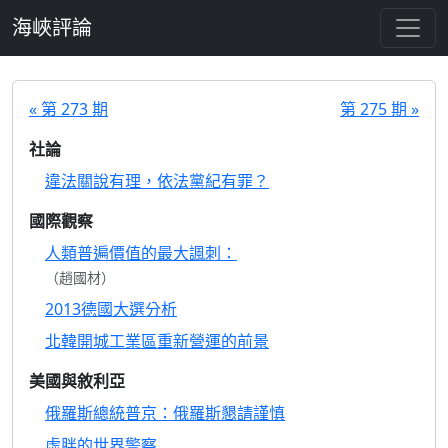
跳至主要內容
海峽評論
« 第 273 期
第 275 期 »
社論
違法關說有理，依法黨紀有罪？
國際觀察
人類普遍價值的最大諷刺：
（趙國材）
2013德國大選分析
北韓開城工業區重新營運的前景
美國與敘利亞
俄羅斯總統普京：俄羅斯懇請謹慎
虛胖的世界警察