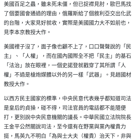
美國百足之蟲，雖未死未僵，但已捉襟見肘，歐巴馬找
了個要國會通過的理由，俄羅斯給了個敘利亞交出化武
的台階，大家見好就收，實際是美國國力大不如前也，
見李本京教授大作。
美國裡子沒了，面子像也顧不上了，口口聲聲說的「民
主」、「人權」，而在國內國際全不把「民主」的基石
「法治」放在眼裡，一個史諾登就戳穿了其所謂「人
權」不過是槍炮媒體以外的另一樣「武器」。見趙國材
教授大作。
以西方民主國家的標準，中央民意代表幾乎都知道司法
是皇后的貞操，碰不得，司法官員的電話都不能隨便
打，更別說中央民意機關的議長。中華民國立法院院長
王金平公然關說司法，至今還有在野黨與黨內權貴力
挺，馬英九不明白「為與士大夫（權貴）治天下，非與