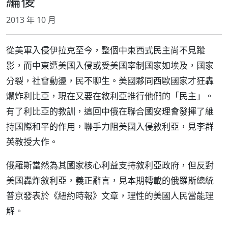
編後
2013 年 10 月
從美軍入侵伊拉克至今，整個中東西式民主尚不見蹤
影，而中東遭美國入侵或受美國宰制國家如埃及，國家
分裂，社會動盪，民不聊生。美國夥同西歐國家才狂轟
爛炸利比亞，現在又要在敘利亞推行他們的「民主」。
有了利比亞的教訓，這回中俄在聯合國安理會發揮了維
持國際和平的作用，聯手力阻美國入侵敘利亞，見李群
英教授大作。
俄羅斯當然為其國家核心利益支持敘利亞政府，但反對
美國轟炸敘利亞，義正辭言，見本期轉載的俄羅斯總統
普京發表於《紐約時報》文章，理性的美國人民當能理
解。