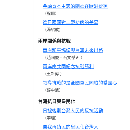
金融資本主義的幽靈在歐洲徘徊
（程珊）
德日兩國對二戰態度的差異
（湯紹成）
兩岸關係與抗戰
兩岸和平協議與台灣未來出路
（趙國慶、石文傑★ ）
兩岸應共同紀念抗戰勝利
（王新偉 ）
領導抗戰的是全國軍民同胞的愛國心
（薛中鼎）
台灣抗日與皇民化
日據後期台灣人民的反抗活動
（李理）
自我再殖民的皇民化台灣人