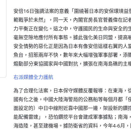
安倍16日強調法案的意義「圍繞著日本的安保環境益
範戰爭於未然」，同一天，內閣官房長官菅義偉在記
力平衡正在變化。這之中，守護國民的生命與安全的
毫無空隙地應付所有事態。據此強化美日同盟，提高
安全情勢的惡化正是因為日本有像安倍這樣右翼的人
魚台，招惹兩岸不快，數年來大幅增強軍事部署，添
煽動部分東協國家與中國對抗，擴張在南海島礁的主
右派媒體全力護航
為了合理化法案，日本保守媒體反覆報導：在東海，從
國有化之後，中國大陸海警局的公務船等每個月都「
面設定的）中日中線附近靠中國那一邊，架設新的鑽
能配備雷達」，恐怕鑽挖平台會建成軍事據點；南海
海造陸，甚至建機場。據防衛省的資料，今年4-6月，