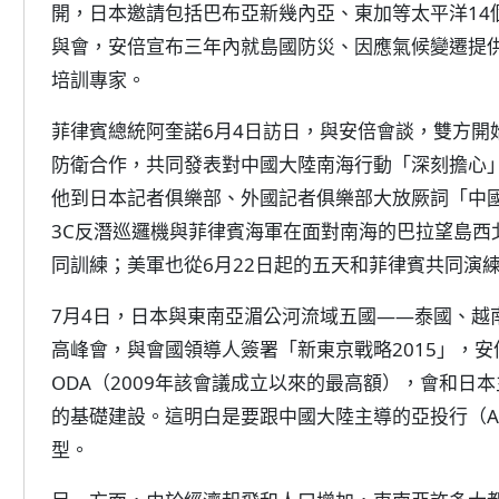
開，日本邀請包括巴布亞新幾內亞、東加等太平洋14
與會，安倍宣布三年內就島國防災、因應氣候變遷提供5
培訓專家。
菲律賓總統阿奎諾6月4日訪日，與安倍會談，雙方開
防衛合作，共同發表對中國大陸南海行動「深刻擔心
他到日本記者俱樂部、外國記者俱樂部大放厥詞「中國威
3C反潛巡邏機與菲律賓海軍在面對南海的巴拉望島西
同訓練；美軍也從6月22日起的五天和菲律賓共同演
7月4日，日本與東南亞湄公河流域五國——泰國、越
高峰會，與會國領導人簽署「新東京戰略2015」，安倍
ODA（2009年該會議成立以來的最高額），會和日
的基礎建設。這明白是要跟中國大陸主導的亞投行（A
型。