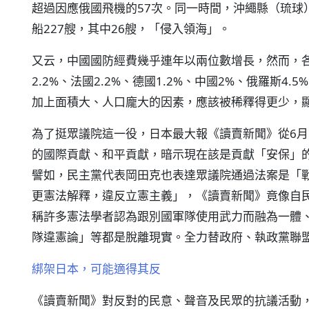
超過因應俄國飛機的57次。同一時間，沖繩縣（琉球
船227艘，其中26艘，「侵入領海」。
又云，中國國防經費幾乎連年以兩位數增長，然而，各國
2.2%、法國2.2%、德國1.2%、中國2%、俄羅斯4
加上面積大、人口龐大的因素，應該被稀釋得更少，
為了挺眾議院這一役，日本最大報《讀賣新聞》從6月
的國際貢獻、和平貢獻，暗示現在該是貢獻「安保」
譬如，民主黨代表岡田克也表達眾議院通過法案是「
更憲法解釋，違反立憲主義」，《讀賣新聞》竟像自
稱許多憲法學者認為跟別國軍隊使用武力而融為一體
隊違憲論」等都是脫離現實。全力替政府、執政黨聯
綁架日本，可能適得其反
《讀賣新聞》對反對的民意、聲音及民眾的抗議活動