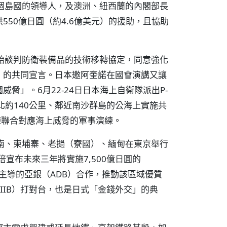
個島國的領導人，及澳洲、紐西蘭的內閣部長
50億日圓（約4.6億美元）的援助，且協助
始談判防衛裝備品的技術移轉協定，同意強化
」的共同宣言。日本邀阿奎諾在國會演講又讓
脅」。6月22-24日日本海上自衛隊派出P-
北約140公里、鄰近南沙群島的公海上實施共
練聯合對應海上威脅的軍事演練。
南、柬埔寨、老撾（寮國）、緬甸在東京舉行
宣布未來三年將實施7,500億日圓的
本主導的亞銀（ADB）合作，推動該區域優質
IIB）打對台，也是日式「金錢外交」的典