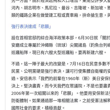
另一方面，由於經濟起飛和人口增加，東南亞許多大
河內、胡志明市、馬尼拉、曼谷、吉隆坡、新加坡、
類的鐵路企業在做營建工程或賣車廂，拚命搶生意，
強行表決達成「悲願」
設在首相官邸的綜合海洋政策本部，6月30日就「關
安廳成立專屬於沖繩縣（琉球）尖閣諸島（釣魚台列嶼）
巡邏船隊，現已有六艘大型巡邏船，要再新建六艘。
不過，這一陣子最大的改變是，7月16日在民意多數
民黨、公明黨硬是強行表決，讓可行使集體自衛權的
過。安倍表示「我們的前輩在1960年（新）美日安保
決上，堅決盡責，而今天我們在眾議院，不是也要盡
2006年第一次組閣以來的「悲願」。他要用安保新
防衛體制。如果通過那一堆相關法案，之前受憲法解
國際社會的要求，積極貢獻。