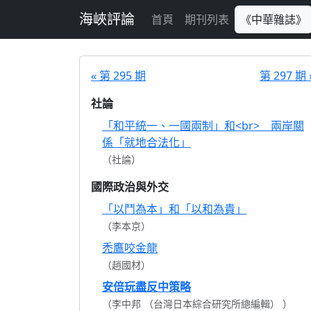
跳至主要內容
海峽評論
首頁
期刊列表
《中華雜誌》
« 第 295 期
第 297 期 
社論
「和平統一、一國兩制」和<br> 兩岸關
係「就地合法化」
（社論）
國際政治與外交
「以鬥為本」和「以和為貴」
（李本京）
禿鷹咬金龍
（趙國材）
安倍玩盡反中策略
（李中邦 （台灣日本綜合研究所總編輯） ）