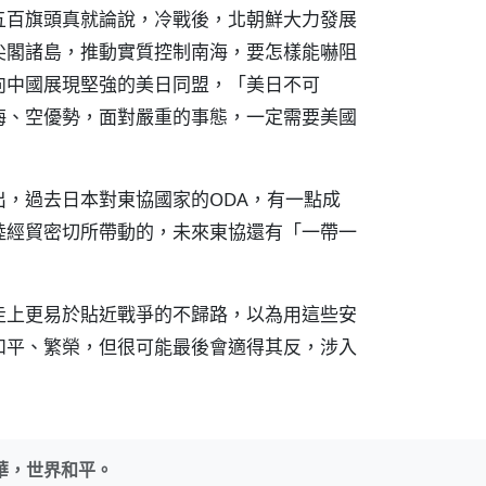
五百旗頭真就論說，冷戰後，北朝鮮大力發展
尖閣諸島，推動實質控制南海，要怎樣能嚇阻
向中國展現堅強的美日同盟，「美日不可
海、空優勢，面對嚴重的事態，一定需要美國
，過去日本對東協國家的ODA，有一點成
陸經貿密切所帶動的，未來東協還有「一帶一
走上更易於貼近戰爭的不歸路，以為用這些安
和平、繁榮，但很可能最後會適得其反，涉入
華，世界和平。