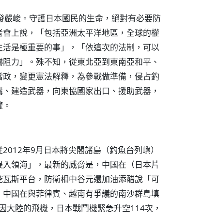
發嚴峻。守護日本國民的生命，絕對有必要防
者會上說，「包括亞洲太平洋地區，全球的權
生活是極重要的事」，「依這次的法制，可以
嚇阻力」。殊不知，從東北亞到東南亞和平、
當政，變更憲法解釋，為參戰做準備，侵占釣
購、建造武器，向東協國家出口、援助武器，
權。
2012年9月日本將尖閣諸島（釣魚台列嶼）
侵入領海」，最新的威脅是，中國在（日本片
挖瓦斯平台，防衛相中谷元還加油添醋說「可
，中國在與菲律賓、越南有爭議的南沙群島填
因大陸的飛機，日本戰鬥機緊急升空114次，