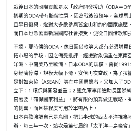
戰後日本的國際貢獻是以「政府開發援助（ODA＝Official 
初期的ODA帶有賠償性質，因為戰後沒幾年，全球馬
且早日復興，遂對大多數參與舊金山和約的國家施壓
而日本也急著重新讓國際社會接受，便從日圓借款和
不過，那時候的ODA，像日圓借款等大都有必須購買
拓市場的手段，因之備受批評。經援對象偏重在東南
洋洲、中南美乃至歐洲。日本ODA的規模，曾從199
身經濟停滯，規模大幅下滑。安倍再次當政，為了拉
是對如東協（ASEAN）等在中國周邊者，又加大了OD
立下：1.環保與開發並重；2.避免軍事用途助長國際
寫著要「確保國家利益」，將有限的預算做更戰略、有
的側翼，而且某程度可用於軍需品上。
日本喜歡強調自己是島國，把北半球的西太平洋視為
辦、每三年一次、這次是第七屆的「太平洋—島峰會」5月