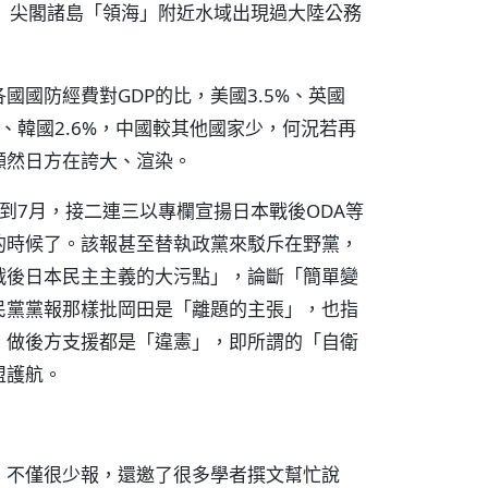
）尖閣諸島「領海」附近水域出現過大陸公務
國防經費對GDP的比，美國3.5%、英國
.5%、韓國2.6%，中國較其他國家少，何況若再
顯然日方在誇大、渲染。
到7月，接二連三以專欄宣揚日本戰後ODA等
的時候了。該報甚至替執政黨來駁斥在野黨，
戰後日本民主主義的大污點」，論斷「簡單變
民黨黨報那樣批岡田是「離題的主張」，也指
、做後方支援都是「違憲」，即所謂的「自衛
盟護航。
，不僅很少報，還邀了很多學者撰文幫忙說