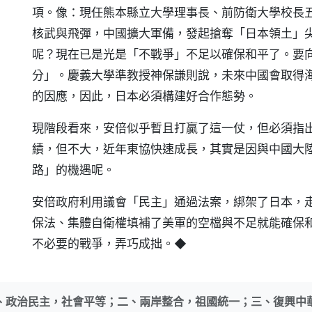
項。像：現任熊本縣立大學理事長、前防衛大學校長
核武與飛彈，中國擴大軍備，發起搶奪「日本領土」
呢？現在已是光是「不戰爭」不足以確保和平了。要
分」。慶義大學準教授神保謙則說，未來中國會取得
的因應，因此，日本必須構建好合作態勢。
現階段看來，安倍似乎暫且打贏了這一仗，但必須指出
績，但不大，近年東協快速成長，其實是因與中國大
路」的機遇呢。
安倍政府利用議會「民主」通過法案，綁架了日本，
保法、集體自衛權填補了美軍的空檔與不足就能確保
不必要的戰爭，弄巧成拙。◆
、政治民主，社會平等；二、兩岸整合，祖國統一；三、復興中