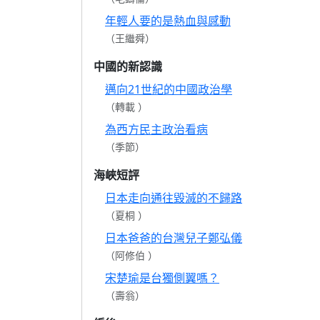
年輕人要的是熱血與感動
（王繼舜）
中國的新認識
邁向21世紀的中國政治學
（轉載 ）
為西方民主政治看病
（季節）
海峽短評
日本走向通往毀滅的不歸路
（夏桐 ）
日本爸爸的台灣兒子鄭弘儀
（阿修伯 ）
宋楚瑜是台獨側翼嗎？
（壽翁）