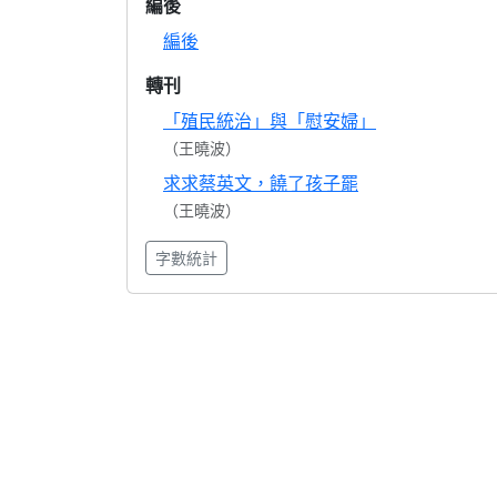
編後
編後
轉刊
「殖民統治」與「慰安婦」
（王曉波）
求求蔡英文，饒了孩子罷
（王曉波）
字數統計