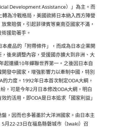
Development Assistance）」為主。而
上轉為冷戰格局，美國欲將日本納入西方陣營
，放棄賠償，引起菲律賓等東南亞國家不滿，
技術援助著手。
日本產品的「附帶條件」，而成為日本企業開
亞，後來調整內容，受援國亦擴大到非洲、大
1年起連續10年蟬聯世界第一。之後因日本自
攏開發中國家，增強影響力以牽制中國，特別
A的力度。1992年日本首次制定ODA大綱，
糾紛，可是今年2月日本修改ODA大綱，明白
效的活用，即ODA是日本追求「國家利益」
地盤，因而也多著墨於大洋洲國家。由日本主
22-23日在福島縣磐城市（Iwaki）召