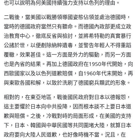
也可以說明為何美國持續強力支持以色列的理由。
二戰後，當美國以戰勝領導國姿態佔領並處治德國時，
當時的德國政府當然只有聽命。而德國內政部更成立政
治教育中心，徹底反省與檢討，並將希特勒的真實暴行
公諸於世，以便剷除納粹遺毒，並警告年輕人不得重蹈
覆轍，效果甚佳。這一方面是外力的驅動，而另一方面
也是內省的結果。再加上德國政府在1950年代開始，向
西歐國家以及以色列道歉賠償，自1960年代末開始，再
與東歐各國和解，以致於洗刷了德國窮兵黷武的形象。
相對的，在東亞地區，戰後國民政府對日本以德報怨，
這主要懼於日本向中共投降，因而根本談不上要日本道
歉與賠償。之後，冷戰對峙的局面形成，在美國的支持
下，日本、韓國與中華民國等共同圍堵大陸，就算日本
政府要向大陸人民道歉，也好像時機不當。況且，在