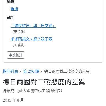
編後
編後
轉刊
「殖民統治」與「慰安婦」
（王曉波）
求求蔡英文，饒了孩子罷
（王曉波）
字數統計
期刊列表
第 296 期
德日兩國對二戰態度的差異
德日兩國對二戰態度的差異
湯紹成 （政大國關中心美歐所所長）
2015 年 8 月