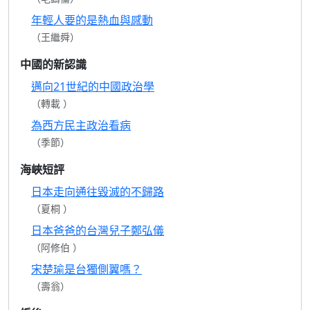
年輕人要的是熱血與感動
（王繼舜）
中國的新認識
邁向21世紀的中國政治學
（轉載 ）
為西方民主政治看病
（季節）
海峽短評
日本走向通往毀滅的不歸路
（夏桐 ）
日本爸爸的台灣兒子鄭弘儀
（阿修伯 ）
宋楚瑜是台獨側翼嗎？
（壽翁）