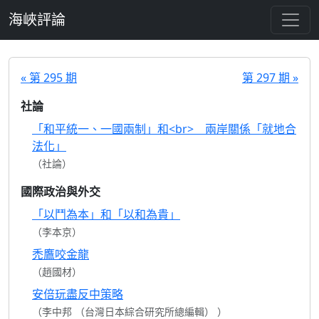
跳至主要內容
海峽評論
« 第 295 期
第 297 期 »
社論
「和平統一、一國兩制」和<br> 兩岸關係「就地合
法化」
（社論）
國際政治與外交
「以鬥為本」和「以和為貴」
（李本京）
禿鷹咬金龍
（趙國材）
安倍玩盡反中策略
（李中邦 （台灣日本綜合研究所總編輯） ）