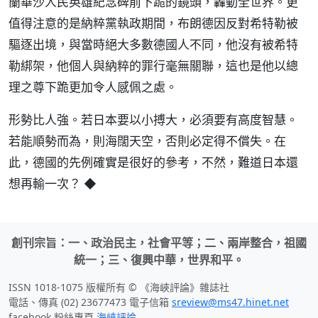
蘭華沙人民英雄紀念碑前下跪的鏡頭，轟動全世界。更
值得注意的是納粹黨執政期間，布朗德因反對希特勒被
驅逐出境，與當時絕大多數德國人不同，他沒有被希特
勒綁架，他個人與納粹的罪行毫無關聯，這也是他以總
理之尊下跪更加令人感佩之處。
形勢比人強。若日本要以小搏大，必須要有高度智慧。
若能順勢而為，則海闊天空，否則必定得不償失。在
此，德國的先例確實是很好的參考，不然，難道日本還
想再輸一次？ ◆
創刊宗旨：一、政治民主，社會平等；二、兩岸整合，祖國
統一；三、復興中華，世界和平。
ISSN 1018-1075 版權所有 © 《海峽評論》雜誌社
電話、傳真 (02) 23677473 電子信箱
sreview@ms47.hinet.net
facebook 粉絲專頁
海峽評論