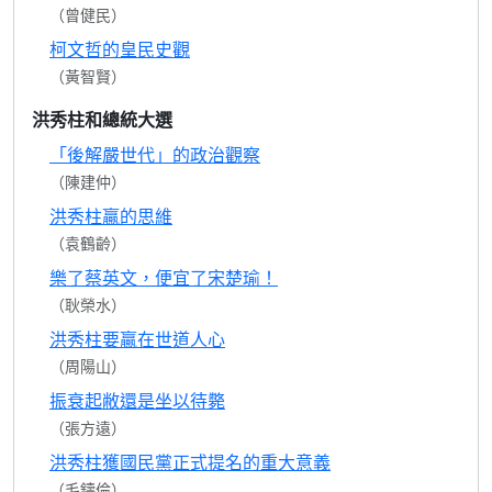
（曾健民）
柯文哲的皇民史觀
（黃智賢）
洪秀柱和總統大選
「後解嚴世代」的政治觀察
（陳建仲）
洪秀柱贏的思維
（袁鶴齡）
樂了蔡英文，便宜了宋楚瑜！
（耿榮水）
洪秀柱要贏在世道人心
（周陽山）
振衰起敝還是坐以待斃
（張方遠）
洪秀柱獲國民黨正式提名的重大意義
（毛鑄倫）