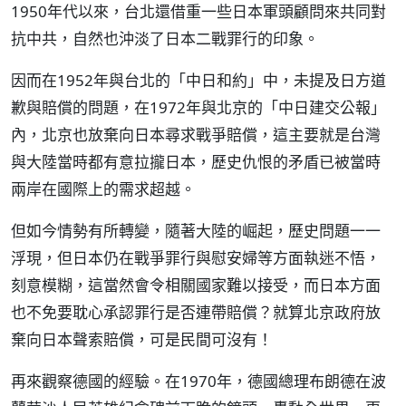
1950年代以來，台北還借重一些日本軍頭顧問來共同對
抗中共，自然也沖淡了日本二戰罪行的印象。
因而在1952年與台北的「中日和約」中，未提及日方道
歉與賠償的問題，在1972年與北京的「中日建交公報」
內，北京也放棄向日本尋求戰爭賠償，這主要就是台灣
與大陸當時都有意拉攏日本，歷史仇恨的矛盾已被當時
兩岸在國際上的需求超越。
但如今情勢有所轉變，隨著大陸的崛起，歷史問題一一
浮現，但日本仍在戰爭罪行與慰安婦等方面執迷不悟，
刻意模糊，這當然會令相關國家難以接受，而日本方面
也不免要耽心承認罪行是否連帶賠償？就算北京政府放
棄向日本聲索賠償，可是民間可沒有！
再來觀察德國的經驗。在1970年，德國總理布朗德在波