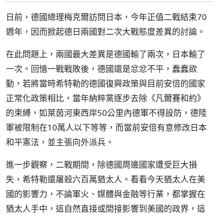
日前，德國總理梅克爾訪問日本，今年正值二戰結束70
週年，因而掀起德日兩國對二次大戰態度差異的討論。
在此問題上，兩國最大差異是德國輸了兩次，日本輸了
一次。回憶一戰戰敗後，德國還是忿忿不平，蠢蠢欲
動，若將當時希特勒的德國復興政策與目前安倍的國家
正常化政策相比，當年納粹黨逐步去除《凡爾賽和約》
的束縛，如萊茵河東西岸50公里內德軍不得設防，德陸
軍被限制在10萬人以下等等，而當前安倍有意修改日本
和平憲法，並主張向外派兵。
進一步觀察，二戰期間，除德國周邊國家遭受巨大損
失，希特勒還屠殺六百萬猶太人。看看今天猶太人在美
國的影響力，不論軍火、媒體與金融等行業，都掌握在
猶太人手中，這自然直接或間接影響到美國的政界，這