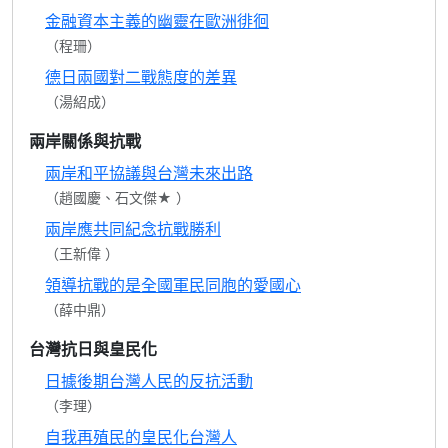
金融資本主義的幽靈在歐洲徘徊
（程珊）
德日兩國對二戰態度的差異
（湯紹成）
兩岸關係與抗戰
兩岸和平協議與台灣未來出路
（趙國慶、石文傑★ ）
兩岸應共同紀念抗戰勝利
（王新偉 ）
領導抗戰的是全國軍民同胞的愛國心
（薛中鼎）
台灣抗日與皇民化
日據後期台灣人民的反抗活動
（李理）
自我再殖民的皇民化台灣人