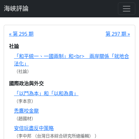
跳至主要內容
海峽評論
« 第 295 期
第 297 期 »
社論
「和平統一、一國兩制」和<br> 兩岸關係「就地合
法化」
（社論）
國際政治與外交
「以鬥為本」和「以和為貴」
（李本京）
禿鷹咬金龍
（趙國材）
安倍玩盡反中策略
（李中邦 （台灣日本綜合研究所總編輯） ）