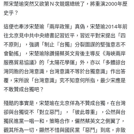
際宋楚瑜突然又欲第Ｎ次競選總統了，將重演2000年歷
史乎？
這便也牽涉宋楚瑜「兩岸政策」真偽，宋楚瑜2014年前
往北京見中共中央總書記習近平，習近平對宋提出「四
不原則」，強調「制止『台獨』分裂圖謀的堅強意志不
會動搖」，宋楚瑜除讚揚蔡英文背後主導反《海峽兩岸
服務貿易協議》的「太陽花學運」外，亦以「多體諒台
灣同胞的台灣意識，台灣意識不等於台獨意識」作出答
覆，宋所說「台灣意識」究不知意何所指，最少宋應是
不敢贊成台獨吧？
殘酷的事實是，宋楚瑜在北京佯為不贊成台獨，在台灣
卻與台獨從不「對立惡鬥」，「彼此尊重」，公然與台
獨民進黨一唱一和，策略合作，儼然蔡英文之側翼了，
觀其所為一切，顯然不惜與國民黨「惡鬥」到底，非致