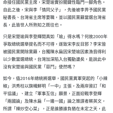
命接任國民黨主席，宋楚瑜實扮關鍵性臨門一腳角色。
自此之後，宋與李「情同父子」，先後被李畀予國民黨
秘書長、台灣省主席等要職，並以國民黨籍當選台灣省
長，此皆世人所熟知之既往也。
只是宋楚瑜與李登輝間真如「瑜」得水嗎？何故2000年
爭取總統選舉提名而不可得，遂致宋李反目邪？李宋皆
被國民黨開除黨籍，台獨陳水扁因宋楚瑜因素漁翁得利
以少數當選總統，台灣加深陷入台獨動盪矣，能說此中
沒有宋楚瑜與國民黨「惡鬥」使然嗎？
如今，值2016年總統將選舉，國民黨異軍突起的「小辣
椒」洪秀柱以旗幟鮮明「一中」主張，及兩岸簽訂「和
平協議」、建立「軍事互信」願景，正面迎戰李登輝
「兩國論」及陳水扁「一邊一國」論之策謀者蔡英文，
所謂「辣炒空心菜」，正是誰勝誰負猶在未定之天，此