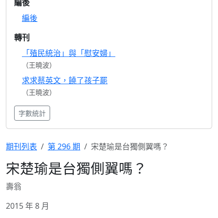
編後
編後
轉刊
「殖民統治」與「慰安婦」
（王曉波）
求求蔡英文，饒了孩子罷
（王曉波）
字數統計
期刊列表
第 296 期
宋楚瑜是台獨側翼嗎？
宋楚瑜是台獨側翼嗎？
壽翁
2015 年 8 月