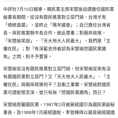
中評社7月10日報導，親民黨主席宋楚瑜自謂擔任國民黨
秘書長期間，從沒有跟民進黨對立惡鬥過，台灣才有
「總統直選」，並終止「萬年國會」；自己擔任台灣省
長，與民進黨縣市長合作，彼此尊重；對兩岸政策，
「宋楚瑜笑說」、「天大地大人民最大」，我們是「主
權在民」；對「有深藍支持者認為宋楚瑜挖國民黨牆
角」之問，則不予置答。
宋楚瑜從沒有跟民進黨對立惡鬥過，但宋楚瑜從來有沒
有跟國民黨對立惡鬥？又「天大地大人民最大」、「主
權在民」與兩岸政策何干？且衡之事實，宋楚瑜對國民
黨可謂銜恨至深，豈只有無「挖國民黨牆角」而已？
宋楚瑜原屬國民黨，1987年2月被蔣經國引為國民黨副秘
書長，及1988年1月蔣經國逝，李登輝得以違背蔣經國遺