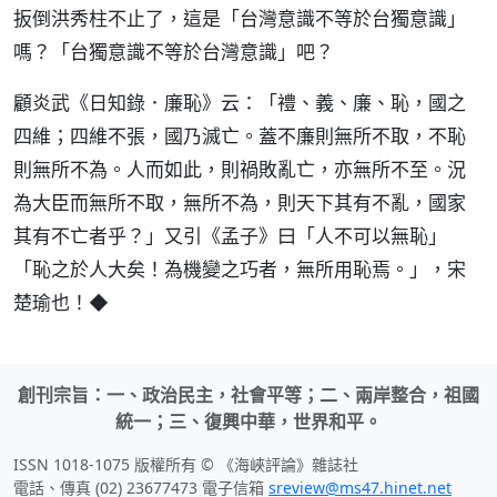
扳倒洪秀柱不止了，這是「台灣意識不等於台獨意識」
嗎？「台獨意識不等於台灣意識」吧？
顧炎武《日知錄．廉恥》云：「禮、義、廉、恥，國之
四維；四維不張，國乃滅亡。蓋不廉則無所不取，不恥
則無所不為。人而如此，則禍敗亂亡，亦無所不至。況
為大臣而無所不取，無所不為，則天下其有不亂，國家
其有不亡者乎？」又引《孟子》曰「人不可以無恥」
「恥之於人大矣！為機變之巧者，無所用恥焉。」，宋
楚瑜也！◆
創刊宗旨：一、政治民主，社會平等；二、兩岸整合，祖國
統一；三、復興中華，世界和平。
ISSN 1018-1075 版權所有 © 《海峽評論》雜誌社
電話、傳真 (02) 23677473 電子信箱
sreview@ms47.hinet.net