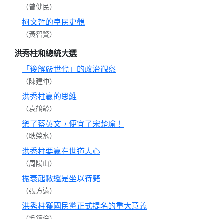
（曾健民）
柯文哲的皇民史觀
（黃智賢）
洪秀柱和總統大選
「後解嚴世代」的政治觀察
（陳建仲）
洪秀柱贏的思維
（袁鶴齡）
樂了蔡英文，便宜了宋楚瑜！
（耿榮水）
洪秀柱要贏在世道人心
（周陽山）
振衰起敝還是坐以待斃
（張方遠）
洪秀柱獲國民黨正式提名的重大意義
（毛鑄倫）