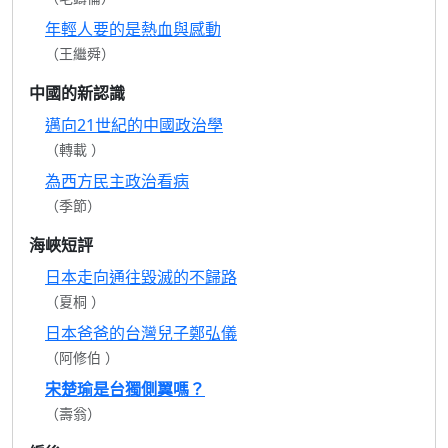
年輕人要的是熱血與感動
（王繼舜）
中國的新認識
邁向21世紀的中國政治學
（轉載 ）
為西方民主政治看病
（季節）
海峽短評
日本走向通往毀滅的不歸路
（夏桐 ）
日本爸爸的台灣兒子鄭弘儀
（阿修伯 ）
宋楚瑜是台獨側翼嗎？
（壽翁）