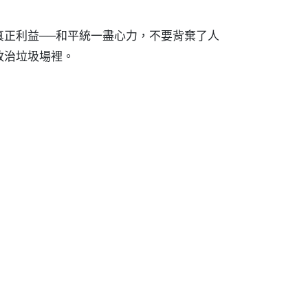
真正利益──和平統一盡心力，不要背棄了人
政治垃圾場裡。