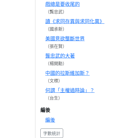
戲總是要收尾的
（龔忠武）
讀《求同存異與求同化異》
（國承新）
美國意欲壟斷世界
（張在賢）
龔忠武的大著
（楊開勳）
中國的拉斯維加斯？
（文標）
何謂「主權過時論」？
（台生）
編後
編後
字數統計