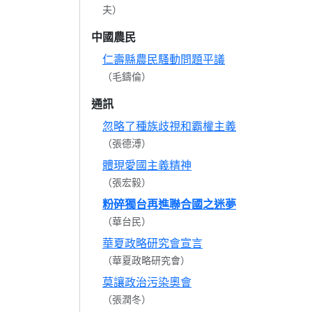
夫）
中國農民
仁壽縣農民騷動問題平議
（毛鑄倫）
通訊
忽略了種族歧視和霸權主義
（張德溥）
體現愛國主義精神
（張宏毅）
粉碎獨台再進聯合國之迷夢
（華台民）
華夏政略研究會宣言
（華夏政略研究會）
莫讓政治污染奧會
（張潤冬）