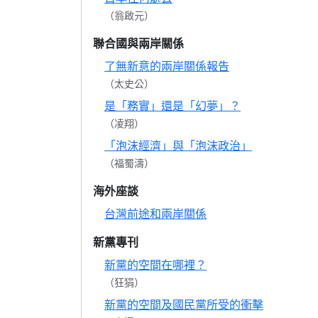
（翁啟元）
聯合國與兩岸關係
了無新意的兩岸關係報告
（太史公）
是「務實」還是「幻夢」？
（凌翔）
「泡沫經濟」與「泡沫政治」
（福蜀濤）
海外座談
台灣前途和兩岸關係
新黨專刊
新黨的空間在哪裡？
（狂狷）
新黨的空間及國民黨所受的衝擊