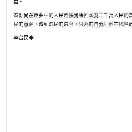
益。
奉勸尚在迷夢中的人民趕快覺醒回頭為二千萬人民的
民的意願，遭到選民的遺棄，只落的自我埋葬在國際
華台民◆