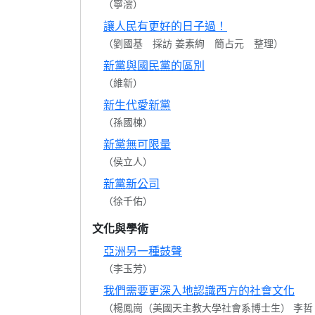
（寧澐）
讓人民有更好的日子過！
（劉國基 採訪 姜素絢 簡占元 整理）
新黨與國民黨的區別
（維新）
新生代愛新黨
（孫國棟）
新黨無可限量
（侯立人）
新黨新公司
（徐千佑）
文化與學術
亞洲另一種鼓聲
（李玉芳）
我們需要更深入地認識西方的社會文化
（楊鳳崗（美國天主教大學社會系博士生） 李哲