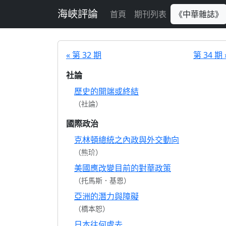
跳至主要內容
海峽評論
首頁
期刊列表
《中華雜誌》
« 第 32 期
第 34 期 
社論
歷史的開端或終結
（社論）
國際政治
克林頓總統之內政與外交動向
（熊玠）
美國應改變目前的對華政策
（托馬斯．基恩）
亞洲的潛力與障礙
（橋本恕）
日本往何處去