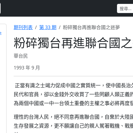
期刊列表
第 33 期
粉碎獨台再進聯合國之迷夢
»
粉碎獨台再進聯合國之
華台民
1993 年 9 月
正當有識之士竭力促成中國之實質統一，使中國長治
民代和官員，卻以金錢外交收買了一些罔顧人類正義
為兩個中國或一中一台領土重疊的主權之事必將再度
理性的台灣人民，絕不同意再進聯合國，自棄於大陸
生存發展之資源，更不願讓自己的親人駕著戰機、戰