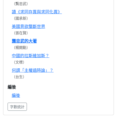
（龔忠武）
讀《求同存異與求同化異》
（國承新）
美國意欲壟斷世界
（張在賢）
龔忠武的大著
（楊開勳）
中國的拉斯維加斯？
（文標）
何謂「主權過時論」？
（台生）
編後
編後
字數統計