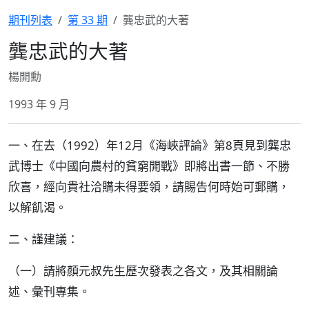
期刊列表
第 33 期
龔忠武的大著
龔忠武的大著
楊開勳
1993 年 9 月
一、在去（1992）年12月《海峽評論》第8頁見到龔忠
武博士《中國向農村的貧窮開戰》即將出書一節、不勝
欣喜，經向貴社洽購未得要領，請賜告何時始可郵購，
以解飢渴。
二、謹建議：
（一）請將顏元叔先生歷次發表之各文，及其相關論
述、彙刊專集。