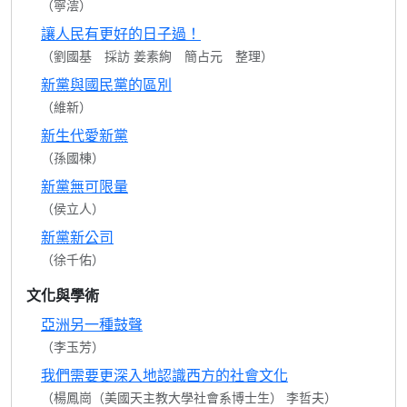
（寧澐）
讓人民有更好的日子過！
（劉國基 採訪 姜素絢 簡占元 整理）
新黨與國民黨的區別
（維新）
新生代愛新黨
（孫國棟）
新黨無可限量
（侯立人）
新黨新公司
（徐千佑）
文化與學術
亞洲另一種鼓聲
（李玉芳）
我們需要更深入地認識西方的社會文化
（楊鳳崗（美國天主教大學社會系博士生） 李哲夫）