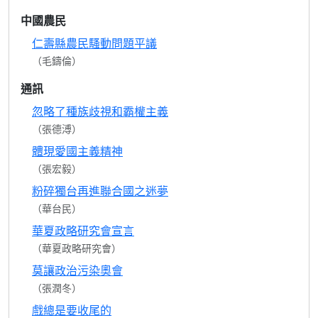
中國農民
仁壽縣農民騷動問題平議
（毛鑄倫）
通訊
忽略了種族歧視和霸權主義
（張德溥）
體現愛國主義精神
（張宏毅）
粉碎獨台再進聯合國之迷夢
（華台民）
華夏政略研究會宣言
（華夏政略研究會）
莫讓政治污染奧會
（張潤冬）
戲總是要收尾的