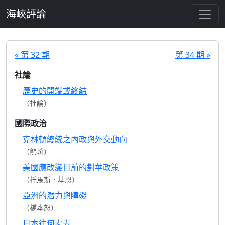
跳至主要內容
海峽評論
« 第 32 期
第 34 期 »
社論
歷史的開端或終結
（社論）
國際政治
克林頓總統之內政與外交動向
（熊玠）
美國應改變目前的對華政策
（托馬斯．基恩）
亞洲的潛力與障礙
（橋本恕）
日本往何處去