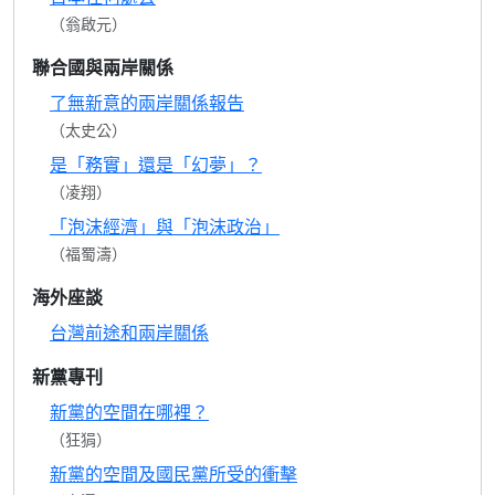
（翁啟元）
聯合國與兩岸關係
了無新意的兩岸關係報告
（太史公）
是「務實」還是「幻夢」？
（凌翔）
「泡沫經濟」與「泡沫政治」
（福蜀濤）
海外座談
台灣前途和兩岸關係
新黨專刊
新黨的空間在哪裡？
（狂狷）
新黨的空間及國民黨所受的衝擊