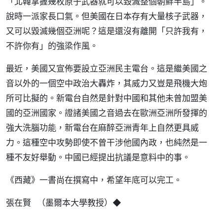
「北韓掌握幾枚原子武器就可以毀滅整個朝鮮半島」。
說時一派家長口氣。但美國在日本存有大量核子武器，
又可以毀滅幾個亞洲呢？這是還沒有離開「只許我有，
不許你有」的強梁作風。
最近，美國又宣佈要設立亞洲民主電台。這是繼美國之
音以外的一個空中政治大轟炸，其威力又豈是飛機大炮
所可比擬的。新電台自然是針對中國和其他未曾加盟美
國的亞洲國家。證諸美國之音過去在歐洲亞洲所發揮的
強大洗腦功能，新電台在麻醉亞洲青年上自然更具威
力。這種空中攻勢即使不曾干涉他國內政，也純然是一
種不友好舉動。中國已經提出抗議是意料中的事。
《西藏》一書尚在撰寫中，希望年底可以完工。
張在賢 （墨爾本大學教授）◆