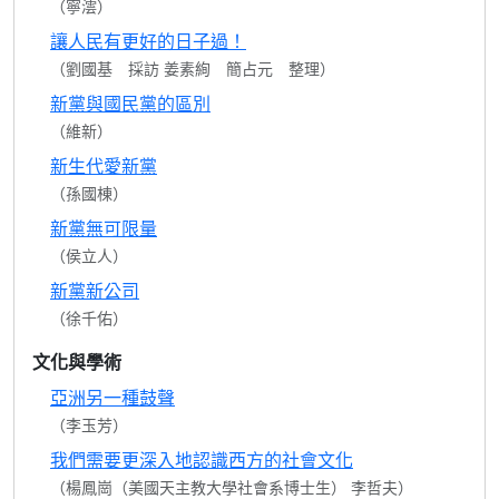
（寧澐）
讓人民有更好的日子過！
（劉國基 採訪 姜素絢 簡占元 整理）
新黨與國民黨的區別
（維新）
新生代愛新黨
（孫國棟）
新黨無可限量
（侯立人）
新黨新公司
（徐千佑）
文化與學術
亞洲另一種鼓聲
（李玉芳）
我們需要更深入地認識西方的社會文化
（楊鳳崗（美國天主教大學社會系博士生） 李哲夫）