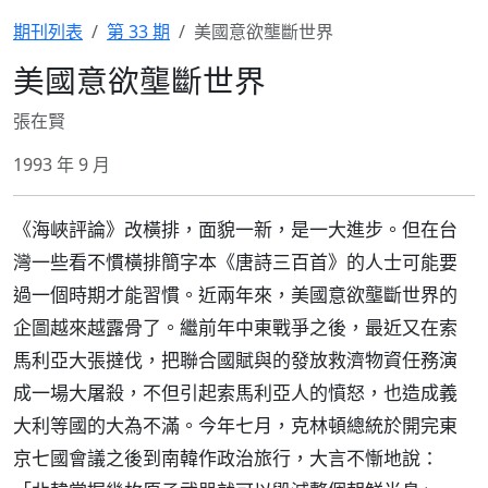
期刊列表
第 33 期
美國意欲壟斷世界
美國意欲壟斷世界
張在賢
1993 年 9 月
《海峽評論》改橫排，面貌一新，是一大進步。但在台
灣一些看不慣橫排簡字本《唐詩三百首》的人士可能要
過一個時期才能習慣。近兩年來，美國意欲壟斷世界的
企圖越來越露骨了。繼前年中東戰爭之後，最近又在索
馬利亞大張撻伐，把聯合國賦與的發放救濟物資任務演
成一場大屠殺，不但引起索馬利亞人的憤怒，也造成義
大利等國的大為不滿。今年七月，克林頓總統於開完東
京七國會議之後到南韓作政治旅行，大言不慚地說：