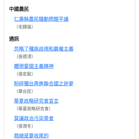
中國農民
仁壽縣農民騷動問題平議
（毛鑄倫）
通訊
忽略了種族歧視和霸權主義
（張德溥）
體現愛國主義精神
（張宏毅）
粉碎獨台再進聯合國之迷夢
（華台民）
華夏政略研究會宣言
（華夏政略研究會）
莫讓政治污染奧會
（張潤冬）
戲總是要收尾的