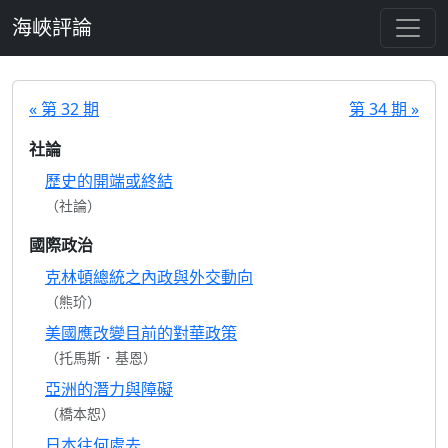
跳至主要內容
海峽評論
« 第 32 期
第 34 期 »
社論
歷史的開端或終結
（社論）
國際政治
克林頓總統之內政與外交動向
（熊玠）
美國應改變目前的對華政策
（托馬斯．基恩）
亞洲的潛力與障礙
（橋本恕）
日本往何處去