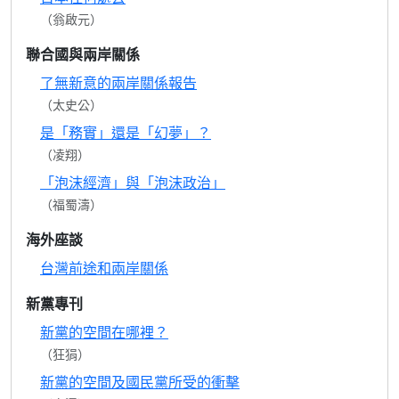
（翁啟元）
聯合國與兩岸關係
了無新意的兩岸關係報告
（太史公）
是「務實」還是「幻夢」？
（凌翔）
「泡沫經濟」與「泡沫政治」
（福蜀濤）
海外座談
台灣前途和兩岸關係
新黨專刊
新黨的空間在哪裡？
（狂狷）
新黨的空間及國民黨所受的衝擊