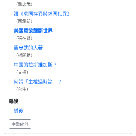
（龔忠武）
讀《求同存異與求同化異》
（國承新）
美國意欲壟斷世界
（張在賢）
龔忠武的大著
（楊開勳）
中國的拉斯維加斯？
（文標）
何謂「主權過時論」？
（台生）
編後
編後
字數統計