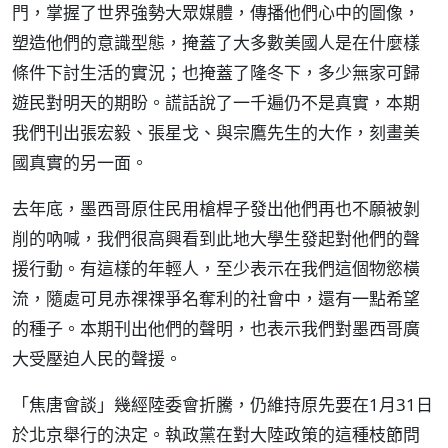
門，掌握了世界強勢大眾媒體，傳播他們心中的圖像，
塑造他們的意識型態，掩蓋了大多數美國人是在什麼樣
條件下討生活的實況；也掩蓋了隆冬下，多少無家可歸
遊民對明天的期盼。謊話說了一千遍仍不是真實，本期
我們刊出張宏毅、張星戈、與宗鷹先生的大作，刻畫美
國真實的另一面。
去年底，墨西哥原住民用槍桿子發出他們再也不願被剝
削的吶喊，我們很高興看到此地大學生發起對他們的聲
援行動。有這樣的年輕人，至少表示在我們這個物慾橫
流，隨處可見赤祼祼爭名奪利的社會中，還有一點希望
的種子。本期刊出他們的聲明，也表示我們對墨西哥廣
大受壓迫人民的聲援。
「焦唐會談」幾經陸委會折騰，仍維持原先要在1月31日
於北京舉行的決定。執政黨在對大陸政策的這種枝節問