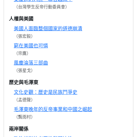
（台灣學生反帝行動委員會）
人權與美國
美國人面臨整個國家的道德崩潰
（張宏毅）
窮在美國也可憐
（宗鷹）
風塵淪落三部曲
（張星戈）
歷史與毛澤東
文化史觀：歷史是民族鬥爭史
（孟德聲）
毛澤東晚年的反帝事業和中國之崛起
（龔雨村）
兩岸關係