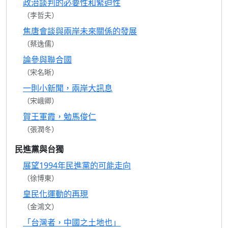
政治談判的必要性和緊迫性
（李哲夫）
焦唐會談與兩岸未來關係的發展
（蔡逸儒）
論參與聯合國
（宋名晰）
一則小新聞，兩岸大訊息
（宋峨卿）
賀王軍霞，勉馬俊仁
（張潤冬）
民進黨與台獨
展望1994年民進黨的可能走向
（徐博東）
皇民化運動的再現
（金鴻文）
「台灣者，中國之土地也」