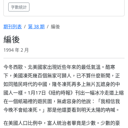
字數統計
期刊列表
第 38 期
編後
編後
1994 年 2 月
今冬西歐、北美國家出現近些年來的最低氣溫。酷寒
下，美國凍死幾百個無家可歸人，已不算什麼新聞，正
如同殖民時代的中國，隆冬凍死再多上無片瓦遮身的中
國人一樣。1月17日《紐約時報》刊出一幅冰冷走道上縮
在一個紙箱裡的遊民圖，無處容身的他說：「我相信我
今晚不會給凍死。」那是他還要看到明天太陽的吶喊。
在美國人口比例中，富人統治者畢竟是少數。少數的豪