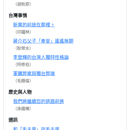
（胡秋原）
台灣事情
新黨的前途在那裡﹖
（印鐵林）
蔣介石父子「奉安」遙遙無期
（耿榮水）
李登輝的台灣人獨特性格論
（阿修伯）
軍購弊案與獨台弊端
（毛鑄倫）
歷史與人物
我們將繼續您的道路前進
（孫國棟）
通訊
和「毛主席」談毛主席