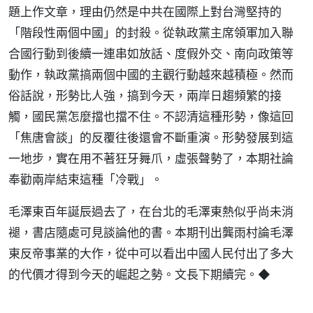
題上作文章，理由仍然是中共在國際上對台灣堅持的
「階段性兩個中國」的封殺。從執政黨主席領軍加入聯
合國行動到後續一連串如放話、度假外交、南向政策等
動作，執政黨搞兩個中國的主觀行動越來越積極。然而
俗話說，形勢比人強，搞到今天，兩岸日趨頻繁的接
觸，國民黨怎麼擋也擋不住。不認清這種形勢，像這回
「焦唐會談」的反覆往後還會不斷重演。形勢發展到這
一地步，實在用不著狂牙舞爪，虛張聲勢了，本期社論
奉勸兩岸結束這種「冷戰」。
毛澤東百年誕辰過去了，在台北的毛澤東熱似乎尚未消
褪，書店隨處可見談論他的書。本期刊出龔雨村論毛澤
東反帝事業的大作，從中可以看出中國人民付出了多大
的代價才得到今天的崛起之勢。文長下期續完。◆