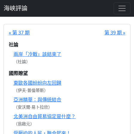
跳至主要內容
海峽評論
« 第 37 期
第 39 期 »
社論
兩岸「冷戰」該結束了
（社論）
國際瞭望
東歐各國紛紛向左回歸
（伊夫‧普倫蒂斯）
亞洲精華：與傳統結合
（安沃爾‧易卜拉欣）
北美洲自由貿易協定是什麼？
（翁啟元）
受壓迫的人民，聯合起來！