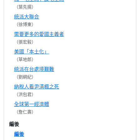
（葉先揚）
統派大聯合
（徐博東）
需要更多的愛國主義者
（張宏毅）
美國「本土化」
（草地郎）
統派在台處境艱難
（劉綱紀）
納稅人看尹清楓之死
（洪包君）
全球第一經濟體
（詹仁壽）
編後
編後