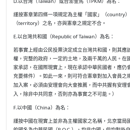
D.以台灣（Taiwan）或台澎金馬（TPKM）為名：
謹按憲章第四條一項規定為主權「國家」（countr
（territory）之名，亦與憲章之規定不合。
E.以台灣共和國（Republic of Taiwan）為名：
若事實上經由公民投票決定成立台灣共和國，則其應
權，完整的政府，一定的土地，及兩千萬的人民。在
家承認，在國際現實上，現在承認中華民國者，應仍會繼
充要條件）。如此一來，則可符合憲章對加入會員之
加入案，必須由安理會向大會推薦，而中共握有安理
）
入，除非中共同意，否則亦為事實之不可能。
F.以中國（China）為名：
謹按中國在現實上並非為主權國家之名稱，北京當局國名
的國名為中華民國（R.O.C.），均非中國，但均對