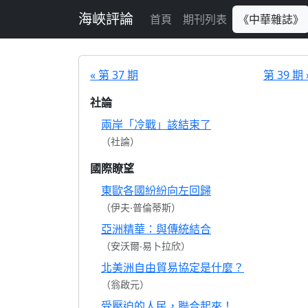
跳至主要內容
海峽評論
首頁
期刊列表
《中華雜誌》
« 第 37 期
第 39 期 
社論
兩岸「冷戰」該結束了
（社論）
國際瞭望
東歐各國紛紛向左回歸
（伊夫‧普倫蒂斯）
亞洲精華：與傳統結合
（安沃爾‧易卜拉欣）
北美洲自由貿易協定是什麼？
（翁啟元）
受壓迫的人民，聯合起來！