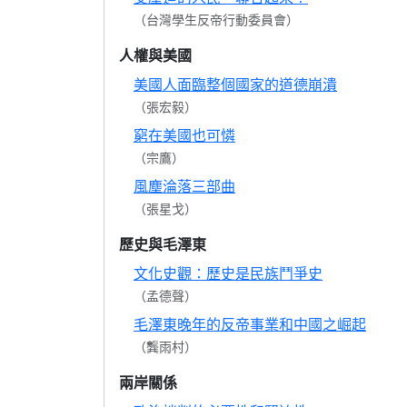
（台灣學生反帝行動委員會）
人權與美國
美國人面臨整個國家的道德崩潰
（張宏毅）
窮在美國也可憐
（宗鷹）
風塵淪落三部曲
（張星戈）
歷史與毛澤東
文化史觀：歷史是民族鬥爭史
（孟德聲）
毛澤東晚年的反帝事業和中國之崛起
（龔雨村）
兩岸關係