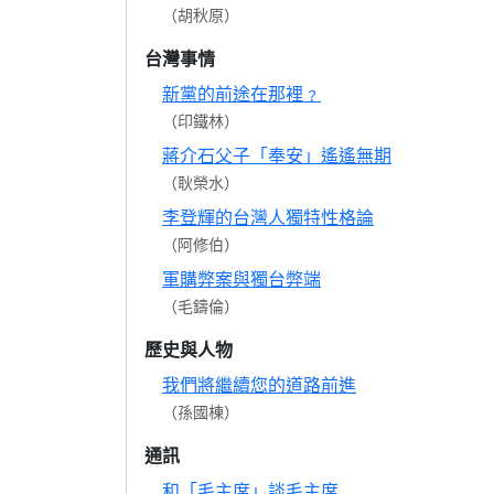
（胡秋原）
台灣事情
新黨的前途在那裡﹖
（印鐵林）
蔣介石父子「奉安」遙遙無期
（耿榮水）
李登輝的台灣人獨特性格論
（阿修伯）
軍購弊案與獨台弊端
（毛鑄倫）
歷史與人物
我們將繼續您的道路前進
（孫國棟）
通訊
和「毛主席」談毛主席