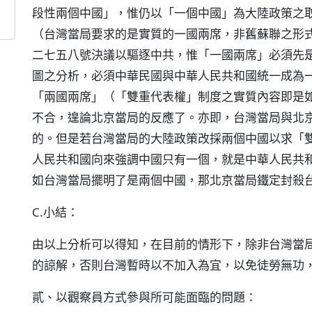
段性兩個中國」，惟仍以「一個中國」為大陸政策之
（台灣當局要求的是實質的一國兩席，非舊蘇聯之形
二七五八號決議以驅逐中共，惟「一國兩席」必須先
圖之分析，必須中華民國與中華人民共和國統一成為
「兩國兩席」（「雙重代表權」制度之實質內容即是
不合，遑論北京當局的反應了。亦即，台灣當局與北
的。但是若台灣當局的大陸政策改採兩個中國以求「
人民共和國向來強調中國只有一個，就是中華人民共
如台灣當局擺明了是兩個中國，那北京當局鐵定封殺
C.小結：
由以上分析可以得知，在目前的情形下，除非台灣當
的諒解，否則台灣暫時以不加入為宜，以免徒勞無功
貳、以觀察員方式參與所可能面臨的問題：