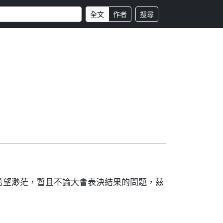
全文
作者
搜尋
希望渺茫，暫且不論大會表決結果的問題，茲