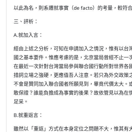
以此為名，則系遷就事實（de facto）的考量，較
三、評析：
A.就加入言：
經由上述之分析，可知在申請加入之情況，惟有以台
國之基本要件。惟應考慮的是，北京當局曾經不止一
在最近一次針對台灣當局參與聯合國行動所對世界各
措詞立場之強硬，更應值吾人注意。若只為外交政策
不會是贊同加入聯合國者所願見到，畢竟代價太大。
敢保證？誰能負擔成為事實的後果？故依管見以為在
足采。
B.就重返言：
雖然以「重返」方式在本身定位之問題不大，惟其有