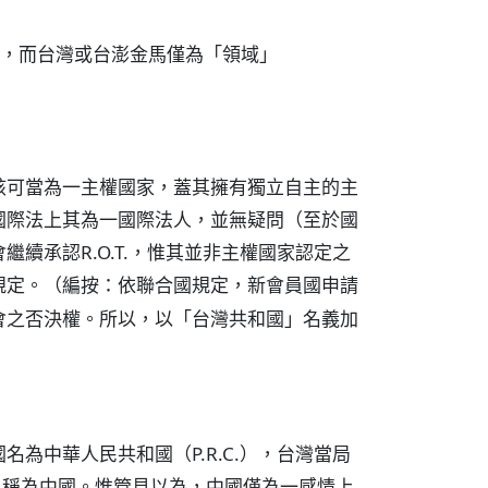
y），而台灣或台澎金馬僅為「領域」
該可當為一主權國家，蓋其擁有獨立自主的主
國際法上其為一國際法人，並無疑問（至於國
續承認R.O.T.，惟其並非主權國家認定之
規定。（
編按：依聯合國規定，新會員國申請
會之否決權。所以，以「台灣共和國」名義加
為中華人民共和國（P.R.C.），台灣當局
外自稱為中國。惟管見以為，中國僅為一感情上