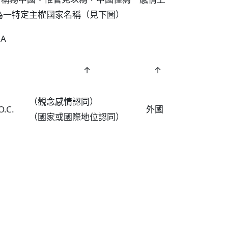
為一特定主權國家名稱（見下圖）
NA
↑
↑
（觀念感情認同）
.C.
外國
（國家或國際地位認同）