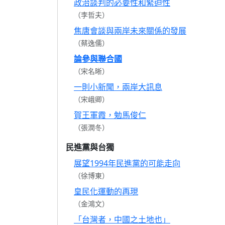
政治談判的必要性和緊迫性
（李哲夫）
焦唐會談與兩岸未來關係的發展
（蔡逸儒）
論參與聯合國
（宋名晰）
一則小新聞，兩岸大訊息
（宋峨卿）
賀王軍霞，勉馬俊仁
（張潤冬）
民進黨與台獨
展望1994年民進黨的可能走向
（徐博東）
皇民化運動的再現
（金鴻文）
「台灣者，中國之土地也」