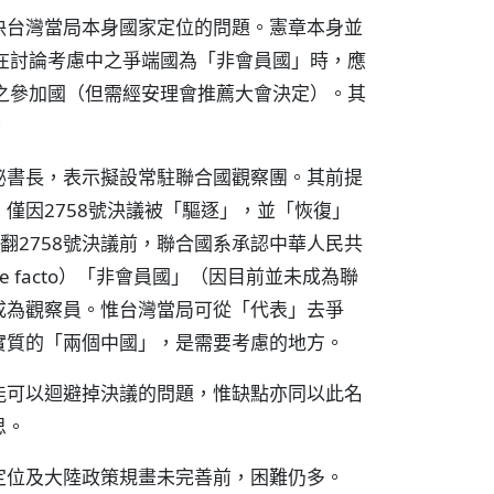
決台灣當局本身國家定位的問題。憲章本身並
在討論考慮中之爭端國為「非會員國」時，應
之參加國（但需經安理會推薦大會決定）。其
。
秘書長，表示擬設常駐聯合國觀察團。其前提
僅因2758號決議被「驅逐」，並「恢復」
在推翻2758號決議前，聯合國系承認中華人民共
 facto）「非會員國」（因目前並未成為聯
成為觀察員。惟台灣當局可從「代表」去爭
實質的「兩個中國」，是需要考慮的地方。
能可以迴避掉決議的問題，惟缺點亦同以此名
思。
定位及大陸政策規畫未完善前，困難仍多。