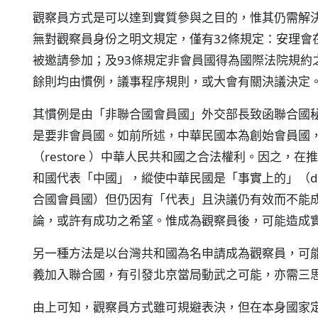
觀察員方式是可以達到實質參與之目的，惟其仍需解
無對觀察員身份之明文規定，僅有32條規定：安理會
被邀請參加；及93條規定非會員國得為國際法院規約
餘則均由慣例，議事程序規則，或大會有關決議決定
其慣例是由「非聯合國會員國」外交部長致函聯合國
是要非會員國。如前所述，中華民國本為創始會員國，
（restore ）中華人民共和國之合法權利。因之，
和國代表「中國」，縱使中華民國是「事實上的」（de
合國會員國）但仍因有「代表」且決議仍有效而不能
論，或許有成功之希望。惟成為觀察員後，可能造成
另一種方法是以台灣共和國為名申請成為觀察員，可
義加入聯合國，有引發北京當局動武之可能，亦需三
由上可知，觀察員方式雖可規避表決，但在本身國家