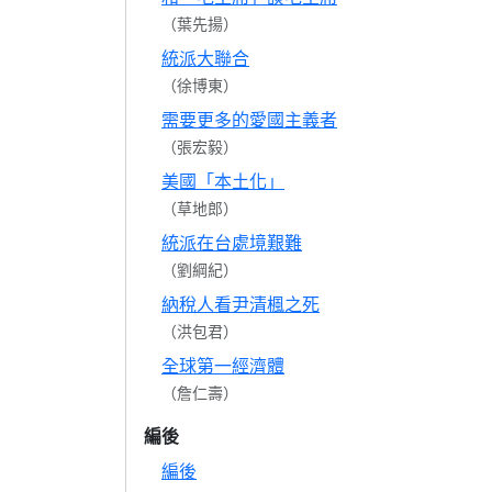
（葉先揚）
統派大聯合
（徐博東）
需要更多的愛國主義者
（張宏毅）
美國「本土化」
（草地郎）
統派在台處境艱難
（劉綱紀）
納稅人看尹清楓之死
（洪包君）
全球第一經濟體
（詹仁壽）
編後
編後