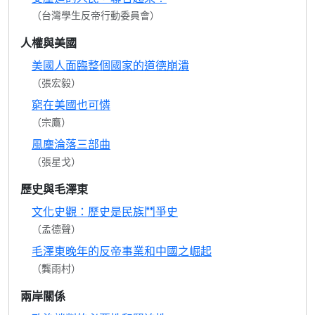
（台灣學生反帝行動委員會）
人權與美國
美國人面臨整個國家的道德崩潰
（張宏毅）
窮在美國也可憐
（宗鷹）
風塵淪落三部曲
（張星戈）
歷史與毛澤東
文化史觀：歷史是民族鬥爭史
（孟德聲）
毛澤東晚年的反帝事業和中國之崛起
（龔雨村）
兩岸關係