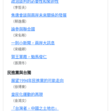
政治談判的必要性和緊迫性
（李哲夫）
焦唐會談與兩岸未來關係的發展
（蔡逸儒）
論參與聯合國
（宋名晰）
一則小新聞，兩岸大訊息
（宋峨卿）
賀王軍霞，勉馬俊仁
（張潤冬）
民進黨與台獨
展望1994年民進黨的可能走向
（徐博東）
皇民化運動的再現
（金鴻文）
「台灣者，中國之土地也」