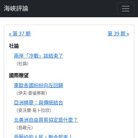
跳至主要內容
海峽評論
« 第 37 期
第 39 期 »
社論
兩岸「冷戰」該結束了
（社論）
國際瞭望
東歐各國紛紛向左回歸
（伊夫‧普倫蒂斯）
亞洲精華：與傳統結合
（安沃爾‧易卜拉欣）
北美洲自由貿易協定是什麼？
（翁啟元）
受壓迫的人民，聯合起來！