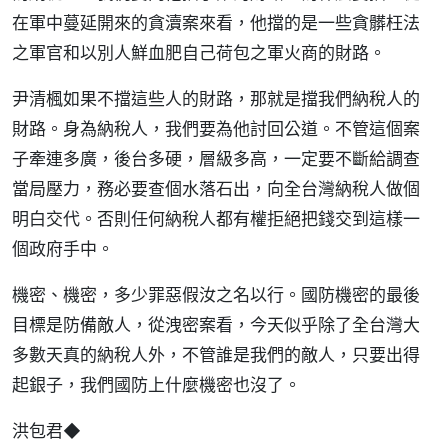
在軍中蔓延開來的貪瀆案來看，他擋的是一些貪髒枉法
之軍官和以別人鮮血肥自己荷包之軍火商的財路。
尹清楓如果不擋這些人的財路，那就是擋我們納稅人的
財路。身為納稅人，我們要為他討回公道。不管這個案
子牽連多廣，後台多硬，層級多高，一定要不斷給調查
當局壓力，務必要查個水落石出，向全台灣納稅人做個
明白交代。否則任何納稅人都有權拒絕把錢交到這樣一
個政府手中。
機密、機密，多少罪惡假汝之名以行。國防機密的最後
目標是防備敵人，從洩密案看，今天似乎除了全台灣大
多數天真的納稅人外，不管誰是我們的敵人，只要出得
起銀子，我們國防上什麼機密也沒了。
洪包君◆