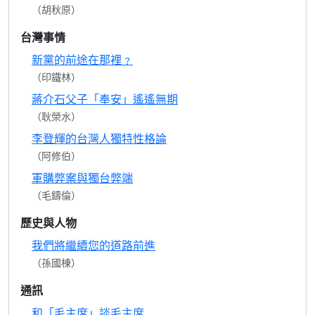
（胡秋原）
台灣事情
新黨的前途在那裡﹖
（印鐵林）
蔣介石父子「奉安」遙遙無期
（耿榮水）
李登輝的台灣人獨特性格論
（阿修伯）
軍購弊案與獨台弊端
（毛鑄倫）
歷史與人物
我們將繼續您的道路前進
（孫國棟）
通訊
和「毛主席」談毛主席