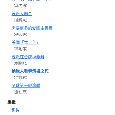
（葉先揚）
統派大聯合
（徐博東）
需要更多的愛國主義者
（張宏毅）
美國「本土化」
（草地郎）
統派在台處境艱難
（劉綱紀）
納稅人看尹清楓之死
（洪包君）
全球第一經濟體
（詹仁壽）
編後
編後