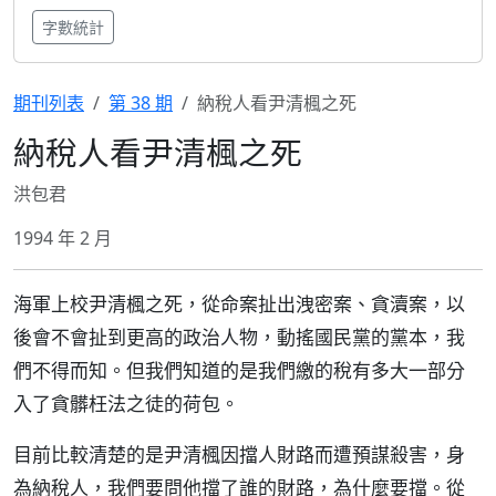
字數統計
期刊列表
第 38 期
納稅人看尹清楓之死
納稅人看尹清楓之死
洪包君
1994 年 2 月
海軍上校尹清楓之死，從命案扯出洩密案、貪瀆案，以
後會不會扯到更高的政治人物，動搖國民黨的黨本，我
們不得而知。但我們知道的是我們繳的稅有多大一部分
入了貪髒枉法之徒的荷包。
目前比較清楚的是尹清楓因擋人財路而遭預謀殺害，身
為納稅人，我們要問他擋了誰的財路，為什麼要擋。從