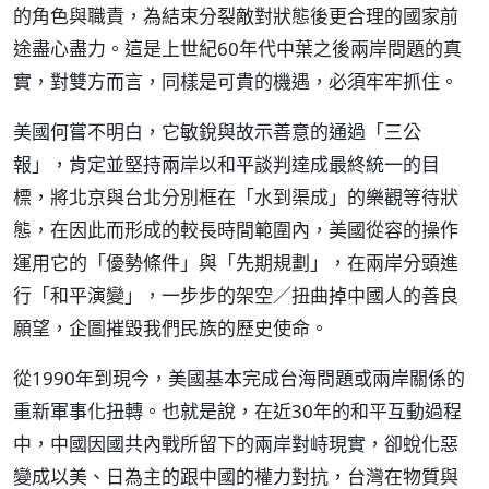
的角色與職責，為結束分裂敵對狀態後更合理的國家前
途盡心盡力。這是上世紀60年代中葉之後兩岸問題的真
實，對雙方而言，同樣是可貴的機遇，必須牢牢抓住。
美國何嘗不明白，它敏銳與故示善意的通過「三公
報」，肯定並堅持兩岸以和平談判達成最終統一的目
標，將北京與台北分別框在「水到渠成」的樂觀等待狀
態，在因此而形成的較長時間範圍內，美國從容的操作
運用它的「優勢條件」與「先期規劃」，在兩岸分頭進
行「和平演變」，一步步的架空／扭曲掉中國人的善良
願望，企圖摧毀我們民族的歷史使命。
從1990年到現今，美國基本完成台海問題或兩岸關係的
重新軍事化扭轉。也就是說，在近30年的和平互動過程
中，中國因國共內戰所留下的兩岸對峙現實，卻蛻化惡
變成以美、日為主的跟中國的權力對抗，台灣在物質與