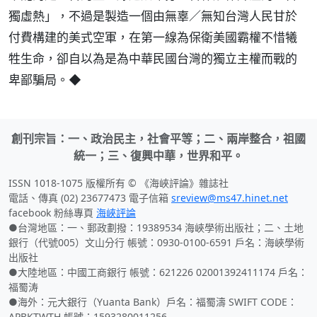
獨虛熱」，不過是製造一個由無辜／無知台灣人民甘於
付費構建的美式空軍，在第一線為保衛美國霸權不惜犧
牲生命，卻自以為是為中華民國台灣的獨立主權而戰的
卑鄙騙局。◆
創刊宗旨：一、政治民主，社會平等；二、兩岸整合，祖國
統一；三、復興中華，世界和平。
ISSN 1018-1075 版權所有 © 《海峽評論》雜誌社
電話、傳真 (02) 23677473 電子信箱
sreview@ms47.hinet.net
facebook 粉絲專頁
海峽評論
●台灣地區：一、郵政劃撥：19389534 海峽學術出版社；二、土地
銀行（代號005）文山分行 帳號：0930-0100-6591 戶名：海峽學術
出版社
●大陸地區：中國工商銀行 帳號：621226 02001392411174 戶名：
福蜀涛
●海外：元大銀行（Yuanta Bank）戶名：福蜀濤 SWIFT CODE：
APBKTWTH 帳號：1593280011256