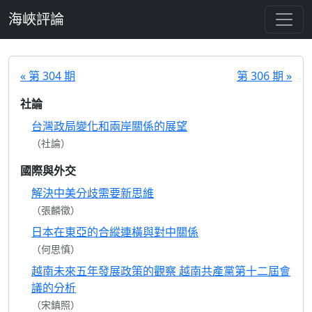
跳至主要內容
海峽評論
« 第 304 期
第 306 期 »
社論
台灣政局變化和兩岸關係的展望
（社論）
國際與外交
解決中美分歧需要新思維
（張麟徵）
日本在東亞的合縱連橫與對中關係
（何思慎）
越南未來五年發展政策的觀察 越南共產黨第十二屆會
議的分析
（宋鎮照）