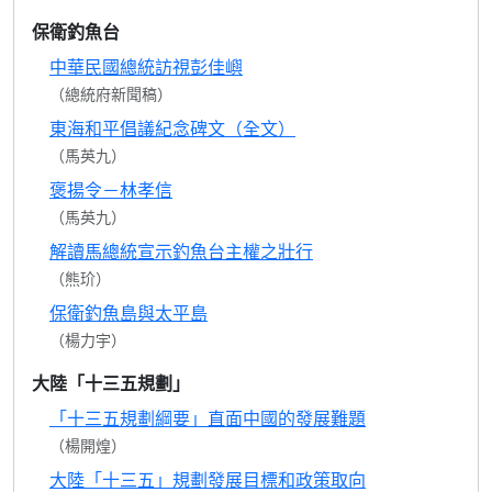
保衛釣魚台
中華民國總統訪視彭佳嶼
（總統府新聞稿）
東海和平倡議紀念碑文（全文）
（馬英九）
褒揚令－林孝信
（馬英九）
解讀馬總統宣示釣魚台主權之壯行
（熊玠）
保衛釣魚島與太平島
（楊力宇）
大陸「十三五規劃」
「十三五規劃綱要」直面中國的發展難題
（楊開煌）
大陸「十三五」規劃發展目標和政策取向