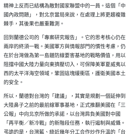
精神上反而已結構為敵對國家聯盟中的一員。這個「中
國內政問題」，對北京當局來說，在處理上將更趨複雜
棘手，其後果也嚴重難測。
回到蘭德公司的「專案研究報告」。它的思考核心仍在
兩岸的終須一戰。美國軍方與情報部門的慣性考慮，仍
在於台灣做為第一島鏈防線要害基地的戰略價值，用以
阻擋中國大陸力量向東擠壓切入，可保障美軍夏威夷以
西的太平洋海空領域，鞏固這塊緩衝區，護衛美國本土
的安全。
所以，蘭德對台灣的「建議」，其實是規劃一個延伸到
大陸鼻子之前的最前線軍事基地，正式推翻美國在「三
公報」中向北京所做的承諾，以台灣肩負美國對中國
「再平衡／新冷戰」的新階段任務，執行遏制與威懾。
弔詭的是，台灣藍、綠近幾年分工合作炒作升溫的「台