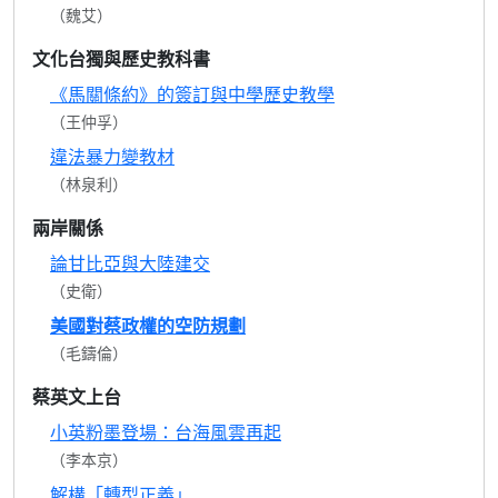
（魏艾）
文化台獨與歷史教科書
《馬關條約》的簽訂與中學歷史教學
（王仲孚）
違法暴力變教材
（林泉利）
兩岸關係
論甘比亞與大陸建交
（史衛）
美國對蔡政權的空防規劃
（毛鑄倫）
蔡英文上台
小英粉墨登場：台海風雲再起
（李本京）
解構「轉型正義」