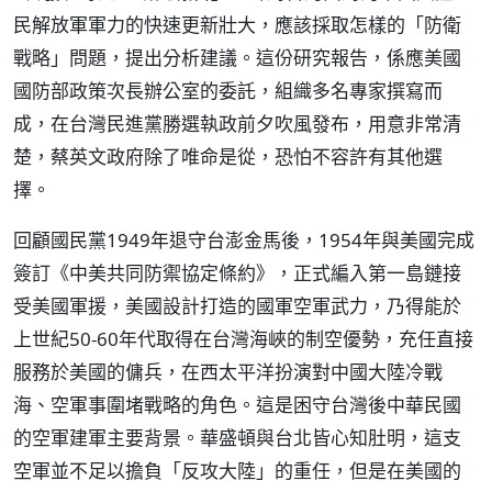
民解放軍軍力的快速更新壯大，應該採取怎樣的「防衛
戰略」問題，提出分析建議。這份研究報告，係應美國
國防部政策次長辦公室的委託，組織多名專家撰寫而
成，在台灣民進黨勝選執政前夕吹風發布，用意非常清
楚，蔡英文政府除了唯命是從，恐怕不容許有其他選
擇。
回顧國民黨1949年退守台澎金馬後，1954年與美國完成
簽訂《中美共同防禦協定條約》，正式編入第一島鏈接
受美國軍援，美國設計打造的國軍空軍武力，乃得能於
上世紀50-60年代取得在台灣海峽的制空優勢，充任直接
服務於美國的傭兵，在西太平洋扮演對中國大陸冷戰
海、空軍事圍堵戰略的角色。這是困守台灣後中華民國
的空軍建軍主要背景。華盛頓與台北皆心知肚明，這支
空軍並不足以擔負「反攻大陸」的重任，但是在美國的