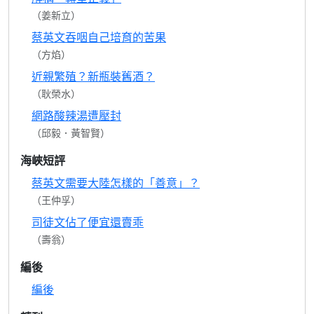
（姜新立）
蔡英文吞咽自己培育的苦果
（方焰）
近親繁殖？新瓶裝舊酒？
（耿榮水）
網路酸辣湯遭壓封
（邱毅．黃智賢）
海峽短評
蔡英文需要大陸怎樣的「善意」？
（王仲孚）
司徒文佔了便宜還賣乖
（壽翁）
編後
編後