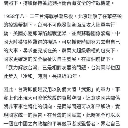
關照下，持續保持著能夠捍衛台海安全的作戰機能。
1958年八．二三台海戰爭漸息後，北京理解了在華盛頓
的控遏箝制下，台灣不可能發動全面反攻大陸軍事行
動，美國亦隨即深陷越戰泥淖，並與蘇聯關係緊繃，中
國大陸獲得極難得的機遇，可以抓緊時間努力去辦自己
的大事，尋求並完成在美、蘇兩大超級霸權的包夾下，
國家更確定的安全福祉與自主發展。在這個前提下，
「武力解放台灣」已是相對次要的問題，台海兩岸也因
此步入「冷和」時期，長達近30年。
因此，台灣即便是要用以防備大陸「武犯」的軍力，事
實上也出現大可降低放緩的寬鬆空間。這意味國共關係
朝非軍事性轉化的傾向，是兩岸問題可以和平解決，實
現國家統一的預告。在台灣的國民黨，此時完全可以以
一個在中國之內政權的平等競爭者或監督者，界定自己