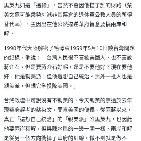
馬英九如遭「追殺」，當然不會因他擋了誰的財路（蔡
英文還可能乘勢削減非其票倉的退休軍公教人員的所得
替代率），主因出在他公然違逆華府旨意要搞兩岸和
解。
1990年代大陸解密了毛澤東1959年5月10日談台灣問題
的紀錄，他說：「台灣人民很不喜歡美國人，也不喜歡
蔣介石。但是要蔣介石好呢，還是不要他好？現在要他
好，他是親美派，但他還想自己統治。另外一批人也是
親美派，但想完全投降美國。」
台灣政壇中可說沒有不親美的，今天親美的無過於去年
飛華府趕考的蔡英文，簡直美國的傀儡。從兩蔣以來，
真正「還想自己統治」的「親美派」唯馬英九，也因此
他要兩岸和解，但與陳水扁的一邊一國一樣，兩岸和解
是從另一個方向衝撞了華府的紅線，做不到就是做不