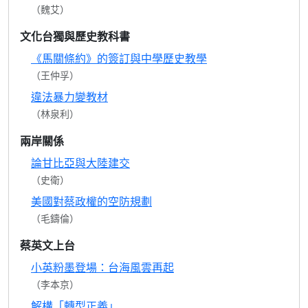
（魏艾）
文化台獨與歷史教科書
《馬關條約》的簽訂與中學歷史教學
（王仲孚）
違法暴力變教材
（林泉利）
兩岸關係
論甘比亞與大陸建交
（史衛）
美國對蔡政權的空防規劃
（毛鑄倫）
蔡英文上台
小英粉墨登場：台海風雲再起
（李本京）
解構「轉型正義」