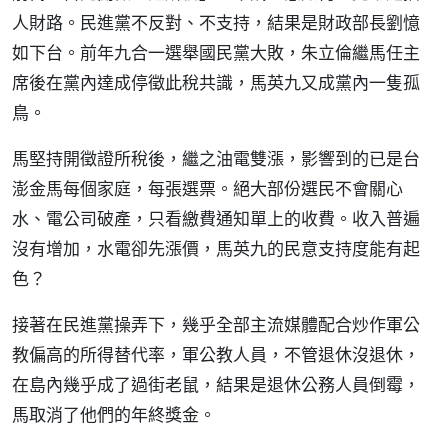
人財路。民進黨不反對、不支持，結果是財政部長劉憶
如下台。前年九合一選舉國民黨大敗，朱立倫繼馬任主
席後在黨內達成停徵此稅共識，馬英九又成黨內一隻孤
鳥。
馬堅持開徵證所稅後，繼之油電雙漲，影響到的已是台
澎金馬每個家庭，每張選票。絕大部份選民不會關心
水、電公司破產，只看繳費通知單上的收費。收入普遍
沒有增加，水電卻先漲價，馬英九的民意支持度能有起
色？
接著在民進黨操弄下，幾乎全部主流媒體配合炒作軍公
教偏高的所得替代率，軍公教人員，不管退休沒退休，
在島內幾乎成了過街老鼠，結果是退休公務人員倒霉，
馬取消了他們的年終獎金。