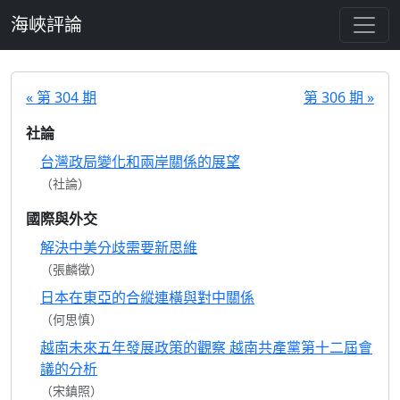
跳至主要內容
海峽評論
« 第 304 期
第 306 期 »
社論
台灣政局變化和兩岸關係的展望
（社論）
國際與外交
解決中美分歧需要新思維
（張麟徵）
日本在東亞的合縱連橫與對中關係
（何思慎）
越南未來五年發展政策的觀察 越南共產黨第十二屆會
議的分析
（宋鎮照）