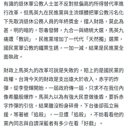
有識的退休軍公教人士並不反對就偏高的所得替代率進
行改革，但馬英九在民進黨與主流媒體把軍公教污名化
下先取消退休公務人員的年終獎金，擋人財路，莫此為
甚，明的暗的，怨毒發酵，九合一與總統大選，馬英九
痛遭「教訓」，民進黨增加了一代代「天然獨」選票，
國民黨軍公教的鐵票生銹，一加一減，結果是民進黨全
面執政。
財政上馬英九的改革可說是失敗的，賠上的是國民黨的
政權。台灣今天的財政是支出遠大於收入，赤字的炸
彈，從李登輝開始，一屆政府傳一屆，只求不在我任內
像希臘般爆炸。馬英九以為有強大民意做後盾，要拆赤
字炸彈的引信，結果雖沒粉身碎骨，下台後卻孤立無
援，等著被「追殺」，一旦遭「追殺」，不妨看看他的
黨內同志與自謂深藍者有多少在看「好戲」。