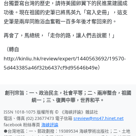
台獨要寫台灣的歷史，請待美國卵翼下的民進黨建國成
功後。現在祖國的史筆已將馬英九「寫入史冊」，這支
史筆是兩岸同胞浴血奮戰一百多年後才奪回來的。
再會了，馬總統，「走你的路，讓人們去說罷！」
（轉自
http://kinliu.hk/review/expert/1440563692/19570-
5d443385a46f32b6437cf9d95646b49e）
創刊宗旨：一、政治民主，社會平等；二、兩岸整合，祖國
統一；三、復興中華，世界和平。
ISSN 1018-1075 版權所有 © 《海峽評論》雜誌社
電話、傳真 (02) 23677473 電子信箱
sreview@ms47.hinet.net
facebook 粉絲專頁
海峽評論
●台灣地區：一、郵政劃撥：19389534 海峽學術出版社；二、土地