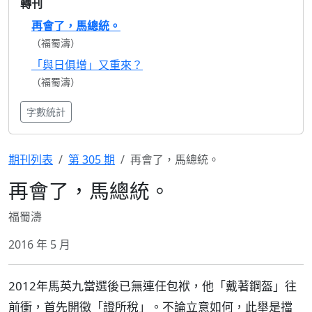
轉刊
再會了，馬總統。
（福蜀濤）
「與日俱增」又重來？
（福蜀濤）
字數統計
期刊列表
第 305 期
再會了，馬總統。
再會了，馬總統。
福蜀濤
2016 年 5 月
2012年馬英九當選後已無連任包袱，他「戴著鋼盔」往
前衝，首先開徵「證所稅」。不論立意如何，此舉是擋