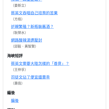
（姜新立）
蔡英文吞咽自己培育的苦果
（方焰）
近親繁殖？新瓶裝舊酒？
（耿榮水）
網路酸辣湯遭壓封
（邱毅．黃智賢）
海峽短評
蔡英文需要大陸怎樣的「善意」？
（王仲孚）
司徒文佔了便宜還賣乖
（壽翁）
編後
編後