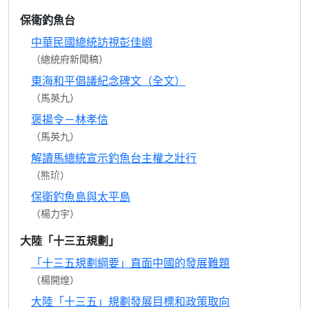
保衛釣魚台
中華民國總統訪視彭佳嶼
（總統府新聞稿）
東海和平倡議紀念碑文（全文）
（馬英九）
褒揚令－林孝信
（馬英九）
解讀馬總統宣示釣魚台主權之壯行
（熊玠）
保衛釣魚島與太平島
（楊力宇）
大陸「十三五規劃」
「十三五規劃綱要」直面中國的發展難題
（楊開煌）
大陸「十三五」規劃發展目標和政策取向