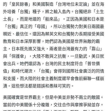
的「皇民餘毒」和美國製造「台灣地位未定論」並在海
外培養「台獨」種子，將之輸入島內。台獨絕非「土生
土長」，而是地道的「舶來品」。正因為美國和日本是
「台獨」真正的「母國」，所以台獨勢力對美日兩國最
親近、最信任。還因為蔡英文和台獨勢力長期接受美國
教育和日本深厚影響，她們認為美國是世界無敵的霸
主，日本既先進又強大，兩者是台灣最有力的「靠山」
與「保護傘」，大陸不敢與之抗衡，一旦動武，美日就
會出兵。她們還認為，台灣的民主制度符合「普世價
值」和時代潮流，「台獨」會得到國際社會廣泛的同情
和支援，而大陸的社會主義制度遲早會像前蘇聯一樣崩
潰。這些想法都是錯誤和愚昧可笑的。
美國確實是世界霸主，但是中美並非勢不兩立的敵國。
當前的中美關係十分複雜，交往合作與摩擦爭拗並存。