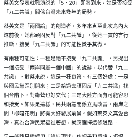
蔡英文發表就職演說的「5．20」即將到來，她是否接受
「九二共識」關係台灣未來幾年的局勢。
蔡英文是「兩國論」的創造者，多年來直至此次島內大
選前後，她都頑固反對「九二共識」。從她一貫的言行
推斷，接受「九二共識」的可能性微乎其微。
有兩種可能性：一種是她不接受「九二共識」，另提出
一個接受「兩岸同屬一個中國」的說辭，以代替「九二
共識」。對蔡來說，這是一種良策。有三個好處：一是
與國民黨區別開來；二是給過去頑固反「九二共識」找
個台階下，對綠營也好交代；三是大陸方面有可能容忍
和接受。如果是這樣，民共兩黨關係立馬改善，兩岸之
間「柳暗花明」將有大好發展前景。假如蔡英文真愛台
灣，真為台灣民眾福祉著想，就應選擇這條道路。
另一條路是繼續用「維持現狀」作幌子和盾牌，拒絕