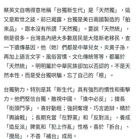
蔡英文自鳴得意地稱「台獨新生代」是「天然獨」，這
又是欺世之談。前已揭露，台獨是美日兩國製造的「舶
來品」，跟本沒有所謂「天然獨」。要說「天然統」，
倒是很多。台灣島內絕大多數居民是大陸新老移民，查
一下遺傳基因，他（她）們都是中華兒女、炎黃子孫，
再加上語言文字、風俗習慣、文化傳統等等，都屬於
「天然統」。明明屬於中華民族卻加以否認的，不是天
然本性，而是受台獨哄騙，忘了自己的「根」。
台獨勢力，特別是其「新生代」具有強烈的慣性和衝擊
力。他們堅信台獨，敵視中國，「逢中必反」；擅長
「街頭鬥爭」，喜好動粗；強詞奪理、巧言詭辯，精於
「輿論戰」；長期充當「在野黨」和「反對派」，養成
「造反派」脾氣和「犯上作亂」性格，善於「拆台」、
「攪局」，不善「補台」成局。