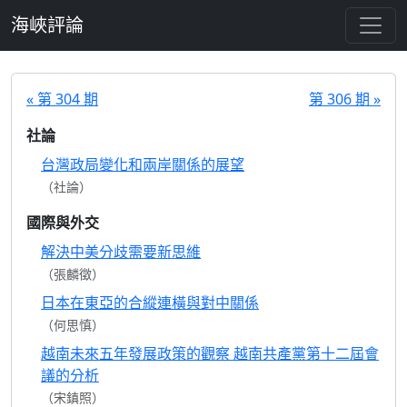
跳至主要內容
海峽評論
« 第 304 期
第 306 期 »
社論
台灣政局變化和兩岸關係的展望
（社論）
國際與外交
解決中美分歧需要新思維
（張麟徵）
日本在東亞的合縱連橫與對中關係
（何思慎）
越南未來五年發展政策的觀察 越南共產黨第十二屆會
議的分析
（宋鎮照）