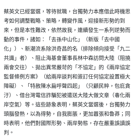
蔡英文已經當選，等待就職，台獨勢力本應借此時機思
考如何調整戰略、策略，轉變作風，迎接新形勢的到
來，但是本性難改，依然故我，連續發生一系列逆勢而
動的事件，諸如：「去孫中山化」（新版「去中國
化」）、新潮流系除洪奇昌的名（排除傾向接受「九二
共識」者）、阻止海基會董事長林中森訪問大陸（阻撓
兩會交往）、拋出異常嚴苛的「不協定」的《兩岸協定
監督條例方案》（給兩岸談判和簽訂任何協定設置極大
障礙）、「特赦陳水扁呼聲四起」（只顧民粹，包庇貪
汙）、借台灣電信詐騙犯被遣送大陸大做文章（毒化兩
岸空氣）等。這些跡象表明，蔡英文當選後，台獨勢力
頭腦發熱，以為得勢，自我膨脹，更加囂張和魯莽；同
時表明，他們對國際形勢、兩岸勢態，存在嚴重誤讀誤
判。