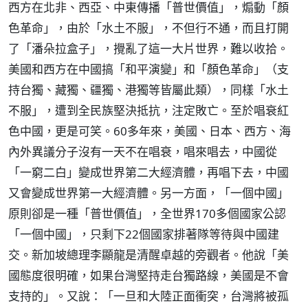
西方在北非、西亞、中東傳播「普世價值」，煽動「顏
色革命」，由於「水土不服」，不但行不通，而且打開
了「潘朵拉盒子」，攪亂了這一大片世界，難以收拾。
美國和西方在中國搞「和平演變」和「顏色革命」（支
持台獨、藏獨、疆獨、港獨等皆屬此類），同樣「水土
不服」，遭到全民族堅決抵抗，注定敗亡。至於唱衰紅
色中國，更是可笑。60多年來，美國、日本、西方、海
內外異議分子沒有一天不在唱衰，唱來唱去，中國從
「一窮二白」變成世界第二大經濟體，再唱下去，中國
又會變成世界第一大經濟體。另一方面，「一個中國」
原則卻是一種「普世價值」，全世界170多個國家公認
「一個中國」，只剩下22個國家排著隊等待與中國建
交。新加坡總理李顯龍是清醒卓越的旁觀者。他說「美
國態度很明確，如果台灣堅持走台獨路線，美國是不會
支持的」。又說：「一旦和大陸正面衝突，台灣將被孤