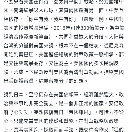
不要只看美國在推行「亞太再平衡」戰略，努力圍堵中
國，南海紛爭吸人眼球，其實兩國還有另一面，中美互
相依存，「你中有我，我中有你」（最新一例，中國對
美國的投資增長迅猛，2016年可達300億美元，為中美
經濟合作添寫新篇章），共同利益遠大於分歧。大陸與
台灣的分量對美國來說，根本不在一個檔次。從尼克森
開始到奧巴馬，美國歷任總統的對華政策一脈相承，都
是交往與競爭並存，交往為主。美國國內多次民調反
映，六成上下民眾反對美國為台灣對華動武。指望美國
出兵保護台灣，純屬台獨分子的幻想。
說到日本，至今仍存在美國佔領軍。經濟雖然強大，政
治與軍事均非完全獨立，是一個非正常的國家。安倍政
府野心勃勃，妄想恢復昔日「帝國雄風」，可惜力不從
心，只能充當美國的僕從和幫兇，在對華戰略與政策
上，跟著美國跑，採取兩面手法，既交往合作又「狐假