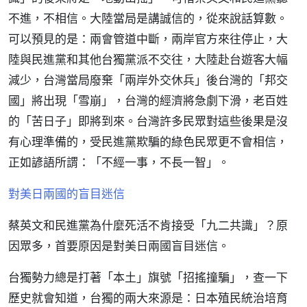
不進，不相信。大陸當局是講誠信的，從來說話算數。
可以預見的是：兩會管道中斷，兩岸官方來往停止，大
陸與民進黨和其他台獨黨派不交往，大陸赴台遊客大幅
減少，台灣當局廢棄「兩岸外交休兵」後台灣的「邦交
國」將出現「雪崩」，台灣的經濟將急劇下滑，老百姓
的「苦日子」即將到來。台灣許多民眾對這些後果是沒
有心理準備的，受民進黨欺騙的綠色民眾更不會相信，
正如諺語所謂：「不經一事，不長一智」。
對美日兩國的盲目迷信
蔡英文和民進黨為什麼死活不肯接受「九二共識」？原
因眾多，首要原因是對美日兩國盲目迷信。
台獨勢力總是打著「本土」旗號「招搖撞騙」，查一下
歷史就會知道，台獨的兩大來源是：日本殖民統治培育