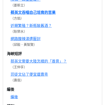
（姜新立）
蔡英文吞咽自己培育的苦果
（方焰）
近親繁殖？新瓶裝舊酒？
（耿榮水）
網路酸辣湯遭壓封
（邱毅．黃智賢）
海峽短評
蔡英文需要大陸怎樣的「善意」？
（王仲孚）
司徒文佔了便宜還賣乖
（壽翁）
編後
編後