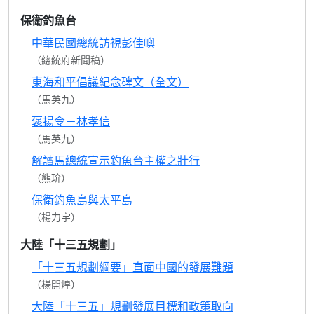
保衛釣魚台
中華民國總統訪視彭佳嶼
（總統府新聞稿）
東海和平倡議紀念碑文（全文）
（馬英九）
褒揚令－林孝信
（馬英九）
解讀馬總統宣示釣魚台主權之壯行
（熊玠）
保衛釣魚島與太平島
（楊力宇）
大陸「十三五規劃」
「十三五規劃綱要」直面中國的發展難題
（楊開煌）
大陸「十三五」規劃發展目標和政策取向