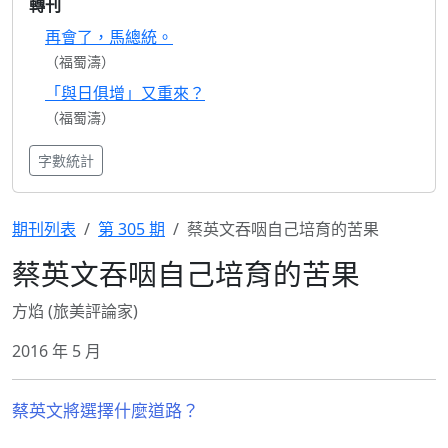
轉刊
再會了，馬總統。
（福蜀濤）
「與日俱增」又重來？
（福蜀濤）
字數統計
期刊列表
第 305 期
蔡英文吞咽自己培育的苦果
蔡英文吞咽自己培育的苦果
方焰 (旅美評論家)
2016 年 5 月
蔡英文將選擇什麼道路？