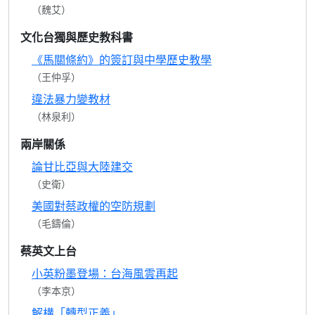
（魏艾）
文化台獨與歷史教科書
《馬關條約》的簽訂與中學歷史教學
（王仲孚）
違法暴力變教材
（林泉利）
兩岸關係
論甘比亞與大陸建交
（史衛）
美國對蔡政權的空防規劃
（毛鑄倫）
蔡英文上台
小英粉墨登場：台海風雲再起
（李本京）
解構「轉型正義」