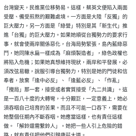
台灣變天，民進黨位移勢易。這樣，蔡英文便陷入兩面
受壓、備受煎熬的艱難處境。一方面是大陸「反獨」的
巨大壓力，另一方面是「綠營」特別是其「新生代」推
進「台獨」的巨大壓力。如果她順從台獨勢力的要求行
事，就會使兩岸關係惡化，台海局勢緊張，島內藍綠惡
鬥，她同陳水扁一樣成為「麻煩製造者」，綠色政權也
將陷入危機；如果她真想維持現狀，兩岸和平發展，必
須改弦易轍，說服引導台獨勢力，特別是她的門徒和信
奉者，放棄「逢中必反」、「逢藍必反」、「作亂」
「攪局」那一套，接受或者實質接受「九二共識」。這
是一百八十度的大轉彎，十分艱巨，一定意義上，她必
須吞咽自己培育的苦果。而且不可能一口吞下，需要在
她整個任期內不斷吞咽。她應當這樣，也有責任這樣
做。「解鈴還需繫鈴人」。她把一些人引上危險的錯
路，就有責任把他們引歸康莊大道。