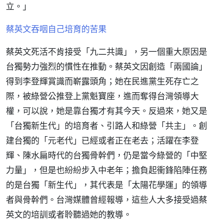
立。」
蔡英文吞咽自己培育的苦果
蔡英文死活不肯接受「九二共識」，另一個重大原因是
台獨勢力強烈的慣性在推動。蔡英文因創造「兩國論」
得到李登輝賞識而嶄露頭角；她在民進黨生死存亡之
際，被綠營公推登上黨魁寶座，進而奪得台灣領導大
權，可以說，她是靠台獨才有其今天。反過來，她又是
「台獨新生代」的培育者、引路人和綠營「共主」。創
建台獨的「元老代」已經或者正在老去；活躍在李登
輝、陳水扁時代的台獨骨幹們，仍是當今綠營的「中堅
力量」，但是也紛紛步入中老年；擔負起衝鋒陷陣任務
的是台獨「新生代」，其代表是「太陽花學運」的領導
者與骨幹們。台灣媒體曾經報導，這些人大多接受過蔡
英文的培訓或者聆聽過她的教導。