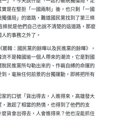
統一」。今天說什麼「一起打破統獨僵局，走
其實是在堅拒「一國兩制」後，也只剩「一國
統獨僵局」的道路，難道國民黨找到了第三條
這條就是他們自己也說不清楚的這道路，那麼
國人的事務之外了。
《罷韓：國民黨的餘暉以及民進黨的餘暉》，
韓流不是韓國瑜一個人帶來的潮流，它是對國
擺脫民進黨所勾勒出來的、作繭自縛的命運的
受到，毫無任何前景的台獨運動，即將把所有
起家的口號「貨出得去，人進得來，高雄發大
望，激起了相當的熱情，也得到了他們的支
什麼貨會出得去，人會進得來？他也沒能抓住
。