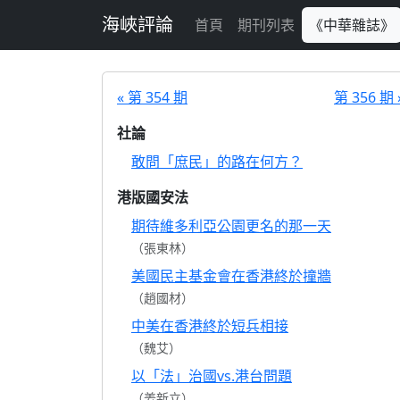
跳至主要內容
海峽評論
首頁
期刊列表
《中華雜誌》
« 第 354 期
第 356 期 
社論
敢問「庶民」的路在何方？
港版國安法
期待維多利亞公園更名的那一天
（張東林）
美國民主基金會在香港終於撞牆
（趙國材）
中美在香港終於短兵相接
（魏艾）
以「法」治國vs.港台問題
（姜新立）