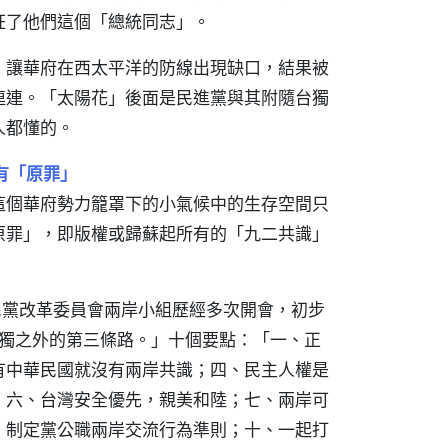
枉了他們這個「總統同志」。
，讓華府在西太平洋的防線出現缺口，結果被
連連。「太陽花」後面是民進黨與其附隨台獨
人都懂的。
有「原罪」
這個華府勢力籠罩下的小氣候中的生存空間只
原罪」，即版權或歸蘇起所有的「九二共識」
民黨改革委員會兩岸小組歷經多次開會，初步
統獨之外的第三條路。」十個要點：「一、正
有中華民國就沒有兩岸共識；四、民主人權是
；六、台灣安全優先，親美和陸；七、兩岸可
、制定黨公職兩岸交流行為準則；十、一起打