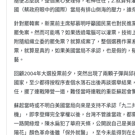
隨便怎麼說，整個黨心安理得，老神在在；2.就算有
國（蔡政府眼中的國際）當局有排山倒海的壓力，誰
針對罷韓案，新黨前主席郁慕明呼籲國民黨也對民進
罷免案。然而可能嗎？如果透過電腦可以灌票，技術
附隨組織立委的罷免票？就算成案了，整個選務作業
票，就算是真的，如果美國當局不承認，也是假的，
藝。
回顧2004年大選投票前夕，突然出現了兩顆子彈與
國家，至少都得按程序查個水落石出後再談選舉結果
任，擺了連戰陣營一道，難怪當時連戰的重臣蘇起會
蘇起當時或不明白美國當局向來是支持不承認「九二
機」，即李登輝完全掌權以後，台灣不管誰當政，都
一路開綠燈，陳水扁犯了華府天條，公開說自己是美
陽花」顏色革命後雖「保外就醫」，至今未能得到在