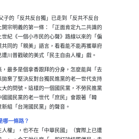
氏父子的「反共反台獨」已走到「反共不反台
上開宗明義的第一條：「正面肯定九二共識的
上世紀《一個小市民的心聲》路線以來的「偏
黨共同的「親美」語言，看看能不能再獲華府
已遭川普戳破的美式「民主自由人權」戲。
派，最多是個拿香跟拜的分身，怎麼能與「去
派拋棄了堅決反對台獨民進黨的老一世代支持
大大的問號。這樣的一個國民黨，不勞民進黨
中國國民黨的老一世代「庶民」會跟著「韓
意新組「台灣國民黨」的聲音。
是哪一條路？
主人權」，也不在「中華民國」（實際上已遭