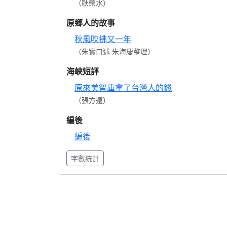
（耿榮水）
原鄉人的故事
秋風吹拂又一年
（朱實口述 朱海慶整理）
海峽短評
原來美智庫拿了台灣人的錢
（張方遠）
編後
編後
字數統計