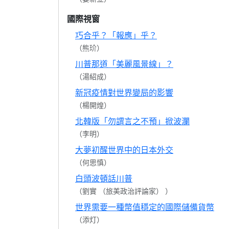
國際視窗
巧合乎？「報應」乎？
（熊玠）
川普那道「美麗風景線」？
（湯紹成）
新冠疫情對世界變局的影響
（楊開煌）
北韓版「勿謂言之不預」掀波瀾
（李明）
大夢初醒世界中的日本外交
（何思慎）
白頭波頓話川普
（劉實 （旅美政治評論家） ）
世界需要一種幣值穩定的國際儲備貨幣
（添灯）