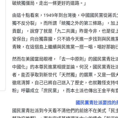
破統獨僵局，走出一條更好的道路。」
由這十點看來，1949年到台灣後，中國國民黨從蔣
獨不反分裂」。而所謂「統獨之外的第三條路」，加
貢獻」，說穿了就是「九二共識」昨是今非，也是從
安保台」向台獨靠攏，只不過今天進一步找到與民進
青睞，在這個島上繼續與民進黨一搭一唱，唱好那齣
然而在美國當局眼裡，「去一中原則」的國民黨青壯
中國化」的本尊民進黨相提並論。何況，國民黨青壯
者，能否爭取到新世代「天然獨」的選票，又是一個
徹底清算，自己已將自己送入了歷史，也就難怪支持
粉」呼籲成立「庶民黨」，而本土派也傳出王金平有
國民黨青壯派要找的
國民黨青壯派到今天看不清他們的前途不在美式「民