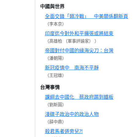
中國與世界
全面交鋒「類冷戰」 中美關係翻新頁
（李本京）
印度迄今對外和平擴張或將結束
（高雄柏 （軍事評論家） ）
帝國對付中國的緣海尖刀：台灣
（潘朝陽）
新冠疫情中 南海不平靜
（王冠雄）
台灣事情
課綱去中國化 蔡政府踢到鐵板
（劉新圓）
淺碟子政治中的政治人物
（薛中鼎）
殺君馬者道旁兒?!