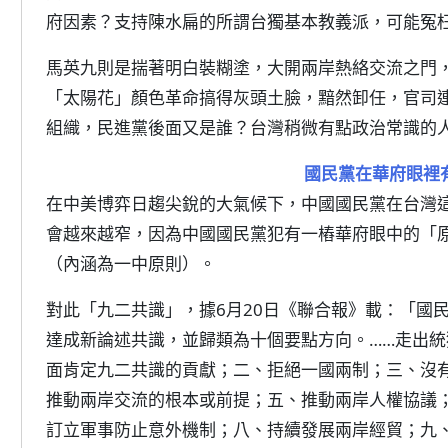
府因素？支持陳水扁的所謂台獨基本教義派，可能冤
馬英九則是揣著明白裝糊塗，大開兩岸熱絡交流之門
「太陽花」顏色革命搞得灰頭土臉，黯然卸任，官司
組織，民進黨後面又是誰？台灣稍微有點政治常識的
國民黨在華府眼裡
在中美博弈日趨尖銳的大氣候下，中國國民黨在台灣
會越來越窄，因為中國國民黨犯有一樁華府眼中的「
（內涵為一中原則）。
對此「九二共識」，據6月20日《聯合報》載：「國
達成新論述共識，並歸類為十個要點方向。……走出
面肯定九二共識的貢獻；二、拒絕一國兩制；三、沒
推動兩岸交流的根本或前提；五、推動兩岸人權協議
訂立軍事防止意外機制；八、持續發展兩岸經貿；九