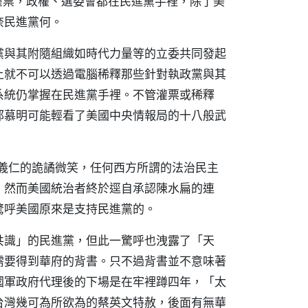
灌票，政權、選委會都在民進黨手裡，除了美
奈民進黨何。
黨與其附隨組織如時代力量等的立委共同發起
上就不可以透過電腦稀釋那些針對執政黨與其
系統仍掌握在民進黨手裡。不管灌票或稀釋
郁慕明可能輕看了美國中央情報局的十八般武
邱義仁的詭譎微笑，任何西方所謂的法治民主
，然而美國統治者終於逕自承認陳水扁的連
驚呼美國原來是支持民進黨的。
共識」的民進黨，但此一驚呼也洩露了「天
需要得到華府的背書。只不過背書並不意味著
國軍政府代理後的下場是在牢裡蹲四年，「太
台灣幾可為所欲為的蔡英文特赦，後面有無華