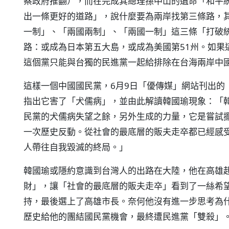
蔡政府推翻），而在完成其總理孫中山的遺命「和平
出一條更好的道路」，說什麼要為兩岸找第三條路，
一制」、「兩國兩制」、「兩國一制」這三條「打破
路：或成為日本第五大島，或成為美國第51州。如果
這個黨只能與台獨的民進黨一起給排除在台海兩岸中
這樣一個中國國民黨，6月9日「優傳媒」網站刊出的
指出它害了「犬儒病」，並由此解讀韓國瑜現象：「
民黨的犬儒病失望之餘，另外生成的力量，它是嘗試
一次歷史反動。從社會的最底層的販夫走卒都已經感
人帶往自我毀滅的終局。」
韓國瑜或隱約意識到台灣人的出路在大陸，他在高雄
財」，讓「社會的最底層的販夫走卒」看到了一絲希
持，最後選上了高雄市長。奈何他沒有進一步思考為
歷史給他的團結國民黨機會，最終遭民進黨「雙殺」