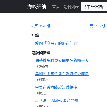
跳至主要內容
海峽評論
首頁
期刊列表
《中華雜誌》
« 第 354 期
第 356 期 
社論
敢問「庶民」的路在何方？
港版國安法
期待維多利亞公園更名的那一天
（張東林）
美國民主基金會在香港終於撞牆
（趙國材）
中美在香港終於短兵相接
（魏艾）
以「法」治國vs.港台問題
（姜新立）