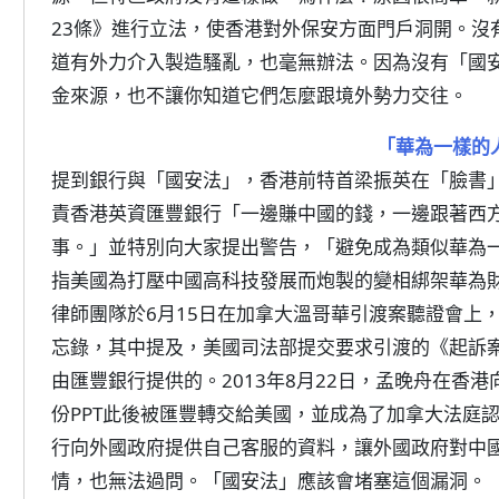
23條》進行立法，使香港對外保安方面門戶洞開。沒
道有外力介入製造騷亂，也毫無辦法。因為沒有「國
金來源，也不讓你知道它們怎麼跟境外勢力交往。
「華為一樣的
提到銀行與「國安法」，香港前特首梁振英在「臉書」
責香港英資匯豐銀行「一邊賺中國的錢，一邊跟著西
事。」並特別向大家提出警告，「避免成為類似華為
指美國為打壓中國高科技發展而炮製的變相綁架華為財
律師團隊於6月15日在加拿大溫哥華引渡案聽證會上
忘錄，其中提及，美國司法部提交要求引渡的《起訴
由匯豐銀行提供的。2013年8月22日，孟晚舟在香
份PPT此後被匯豐轉交給美國，並成為了加拿大法庭
行向外國政府提供自己客服的資料，讓外國政府對中
情，也無法過問。「國安法」應該會堵塞這個漏洞。