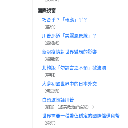
國際視窗
巧合乎？「報應」乎？
（熊玠）
川普那道「美麗風景線」？
（湯紹成）
新冠疫情對世界變局的影響
（楊開煌）
北韓版「勿謂言之不預」掀波瀾
（李明）
大夢初醒世界中的日本外交
（何思慎）
白頭波頓話川普
（劉實 （旅美政治評論家） ）
世界需要一種幣值穩定的國際儲備貨幣
（添灯）