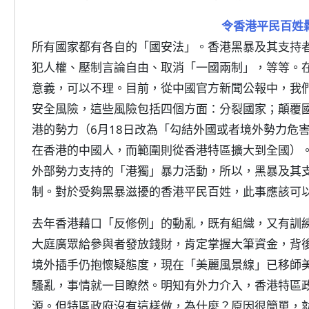
令香港平民百姓
所有國家都有各自的「國安法」。香港黑暴及其支持
犯人權、壓制言論自由、取消「一國兩制」，等等。
意義，可以不理。目前，從中國官方新聞公報中，我
安全風險，這些風險包括四個方面：分裂國家；顛覆
港的勢力（6月18日改為「勾結外國或者境外勢力危
在香港的中國人，而範圍則從香港特區擴大到全國）
外部勢力支持的「港獨」暴力活動，所以，黑暴及其
制。對於受夠黑暴滋擾的香港平民百姓，此事應該可
去年香港藉口「反修例」的動亂，既有組織，又有訓
大庭廣眾給參與者發放錢財，肯定掌握大筆資金，背
境外插手仍抱懷疑態度，現在「美麗風景線」已移師
騷亂，事情就一目瞭然。明知有外力介入，香港特區
源。但特區政府沒有這樣做，為什麼？原因很簡單，