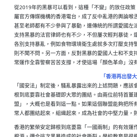
從2019年的黑暴可以看到，這種「不變」的放任政
屬官方傳媒機構的香港電台，成了反中亂港的輿論喉
甚至老師都有不少參與了暴動，連傳統的所謂愛國左
支持黑暴的法官律師也有不少，不但屢次輕判暴徒，
各別支持暴亂，例如食物環境衛生處就多次打壓支持
則不聞不問。另一方面，反對黑暴的愛國人士和不支
常運作全靠警察苦苦支撐，才使這場「顏色革命」沒
「香港再出發大
「國安法」制定後，騷亂暴露出來的上述問題，應該
根到底要靠社會基礎即大眾的團結。由兩位前特首董
盟」，大概也是看到這一點。如果這個聯盟能夠把所
常人都團結起來，組織起來，成為社會的中堅力量，
香港的繁榮安定歸根到底要靠「一國兩制」的有效運
根源，彌合這次黑暴造成的社會撕裂。學校教育是很