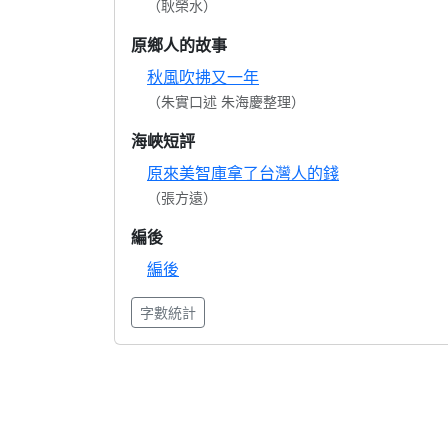
（耿榮水）
原鄉人的故事
秋風吹拂又一年
（朱實口述 朱海慶整理）
海峽短評
原來美智庫拿了台灣人的錢
（張方遠）
編後
編後
字數統計