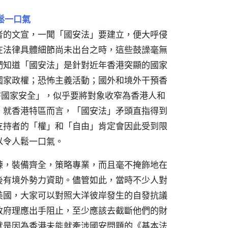
鬆一口氣
者的文宣，一聞「國安法」要建立，便大呼侵
在法律具體細節尚未出台之時，這些鼓譟毫無
們知道「國安法」是針對近年香港突顯的國家
國家政權；恐怖主義活動；國外和境外干預香
害國家安全」，似乎要將對象收窄為香港人和
。就香港特區而言，「國安法」矛頭直指得到
支持者的「權」和「自由」肯定會因此受到限
以令人鬆一口氣。
練，裝備齊全，策略專業，而且毫不掩飾地在
後有境外勢力資助。儘管如此，當時不少人對
美國，大家可以對照大洋彼岸發生的自發抗議
政府理應出手阻止，至少應該去截斷他們的財
就是因為香港未能就牽涉國安問題的《基本法