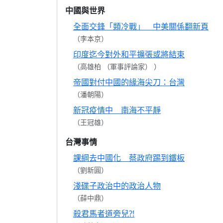
中國與世界
全面交鋒「類冷戰」 中美關係翻新頁
（李本京）
印度迄今對外和平擴張或將結束
（高雄柏 （軍事評論家） ）
帝國對付中國的緣海尖刀：台灣
（潘朝陽）
新冠疫情中 南海不平靜
（王冠雄）
台灣事情
課綱去中國化 蔡政府踢到鐵板
（劉新圓）
淺碟子政治中的政治人物
（薛中鼎）
殺君馬者道旁兒?!