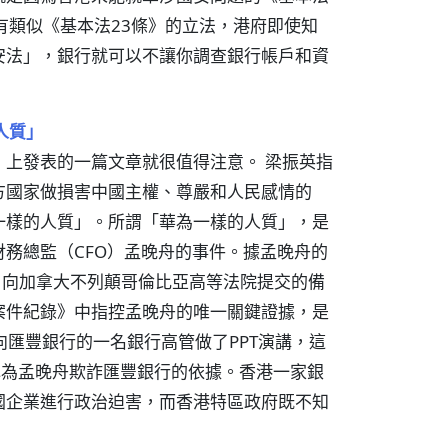
有類似《基本法23條》的立法，港府即使知
安法」，銀行就可以不讓你調查銀行帳戶和資
人質」
上發表的一篇文章就很值得注意。 梁振英指
方國家做損害中國主權、尊嚴和人民感情的
一樣的人質」。所謂「華為一樣的人質」，是
務總監（CFO）孟晚舟的事件。據孟晚舟的
，向加拿大不列顛哥倫比亞高等法院提交的備
案件紀錄》中指控孟晚舟的唯一關鍵證據，是
港向匯豐銀行的一名銀行高管做了PPT演講，這
認為孟晚舟欺詐匯豐銀行的依據。香港一家銀
國企業進行政治迫害，而香港特區政府既不知