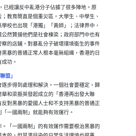
策，已經讓反中亂港分子佔據了很多陣地。原
舌；教育簡直是個重災區，大學生、中學生、
派學校也出現「港獨」「黃師」；法律界中，
還公然贊揚他們是社會棟梁；政府部門中也有
警察的店鋪，對暴亂分子破壞環境衛生的事件
持黑暴的普通正常人根本毫無組織，香港的日
有成功。
聯盟」
會逐步得到處理和解決。一個社會要穩定，歸
建華和梁振英發起成立的「香港再出發大聯
有反對黑暴的愛國人士和不支持黑暴的普通正
則「一國兩制」就能夠有效運行。
作。「一國兩制」的有效運作需要根治黑暴的
根本的，但耳濡目染的日常生活環境也很重