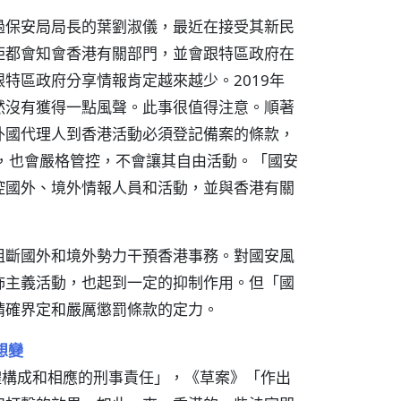
過保安局局長的葉劉淑儀，最近在接受其新民
矩都會知會香港有關部門，並會跟特區政府在
特區政府分享情報肯定越來越少。2019年
然沒有獲得一點風聲。此事很值得注意。順著
外國代理人到香港活動必須登記備案的條款，
，也會嚴格管控，不會讓其自由活動。「國安
控國外、境外情報人員和活動，並與香港有關
阻斷國外和境外勢力干預香港事務。對國安風
怖主義活動，也起到一定的抑制作用。但「國
精確界定和嚴厲懲罰條款的定力。
想變
體構成和相應的刑事責任」，《草案》「作出