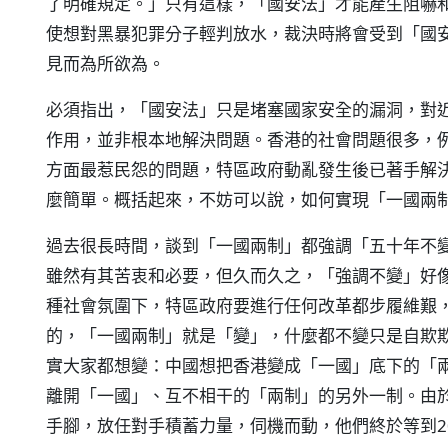
了明確規定。」只有這樣，「國安法」才能產生阻嚇
使想對黑暴犯罪分子輕判放水，裁決時將會受到「國
見而為所欲為。
必須指出，「國安法」只是堵塞國家安全的漏洞，對
作用，並非根本地解決問題。香港的社會問題很多，
方面最惹民怨的問題，特區政府動亂發生後已著手解
麼簡單。概括起來，不妨可以說，如何實現「一國兩
過去很長時間，談到「一國兩制」都強調「五十年不
雖然有其苦衷和必要，但久而久之，「強調不變」好
種社會氛圍下，特區政府要進行任何改革都步履維艱
的，「一國兩制」就是「變」，什麼都不變只是自欺欺
實大家都想變：中國想把香港變成「一國」底下的「
離開「一國」、互不相干的「兩制」的另外一制。由
手腳，放任對手積蓄力量，伺機而動，他們終於等到2