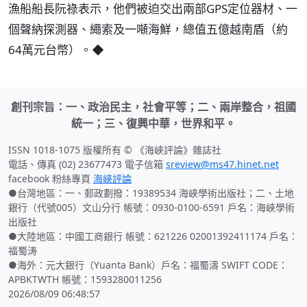
漁船船長阮祿表示，他們被迫交出兩部GPS定位器材、一
個聲納探測器、繩索及一噸海鮮，總值五億越南盾（約
64萬元台幣）。◆
創刊宗旨：一、政治民主，社會平等；二、兩岸整合，祖國
統一；三、復興中華，世界和平。
ISSN 1018-1075 版權所有 © 《海峽評論》雜誌社
電話、傳真 (02) 23677473 電子信箱
sreview@ms47.hinet.net
facebook 粉絲專頁
海峽評論
●台灣地區：一、郵政劃撥：19389534 海峽學術出版社；二、土地
銀行（代號005）文山分行 帳號：0930-0100-6591 戶名：海峽學術
出版社
●大陸地區：中國工商銀行 帳號：621226 02001392411174 戶名：
福蜀涛
●海外：元大銀行（Yuanta Bank）戶名：福蜀濤 SWIFT CODE：
APBKTWTH 帳號：1593280011256
2026/08/09 06:48:57