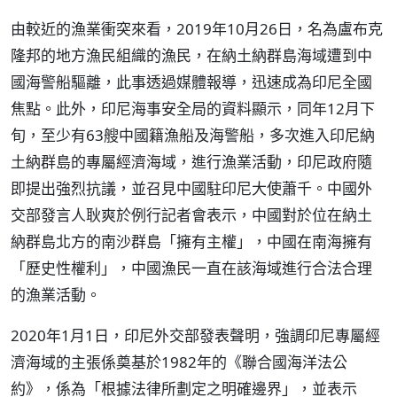
由較近的漁業衝突來看，2019年10月26日，名為盧布克
隆邦的地方漁民組織的漁民，在納土納群島海域遭到中
國海警船驅離，此事透過媒體報導，迅速成為印尼全國
焦點。此外，印尼海事安全局的資料顯示，同年12月下
旬，至少有63艘中國籍漁船及海警船，多次進入印尼納
土納群島的專屬經濟海域，進行漁業活動，印尼政府隨
即提出強烈抗議，並召見中國駐印尼大使蕭千。中國外
交部發言人耿爽於例行記者會表示，中國對於位在納土
納群島北方的南沙群島「擁有主權」，中國在南海擁有
「歷史性權利」，中國漁民一直在該海域進行合法合理
的漁業活動。
2020年1月1日，印尼外交部發表聲明，強調印尼專屬經
濟海域的主張係奠基於1982年的《聯合國海洋法公
約》，係為「根據法律所劃定之明確邊界」，並表示