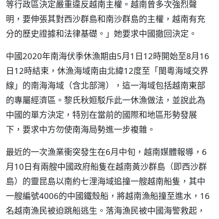
等行政區決定嚴重違反越南主權。越南曾多次強烈聲
明，要伸張其對西沙群島和南沙群島的主權，越南有充
分的歷史證據和法律基礎。」她要求中國撤回決定。
中國2020年南海伏季休漁期由5月1日12時開始至8月16
日12時結束，休漁海域南由北緯12度至「閩粵海域交界
線」的南海海域（含北部灣），這一海域包括越南東部
的專屬經濟區。黎氏秋姮駁斥此一休漁做法，並說此為
中國的單方決定，特別在當前的國際和地區形勢發展
下，要求中方勿使南海局勢進一步複雜。
最近的一次漁業衝突發生在6月中旬，越南媒體報導，6
月10日有兩艘中國政府船隻在越南黃沙群島（即西沙群
島）的靈昆島以南約七浬海域追撞一艘越南船隻，其中
一艘編號4006的中國鐵殼船，將越南漁船撞至進水，16
名越南漁民被迫跳船逃生。落海漁民被中國海警救起，