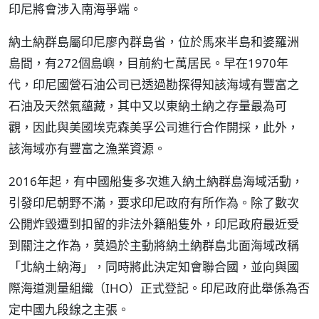
印尼將會涉入南海爭端。
納土納群島屬印尼廖內群島省，位於馬來半島和婆羅洲
島間，有272個島嶼，目前約七萬居民。早在1970年
代，印尼國營石油公司已透過勘探得知該海域有豐富之
石油及天然氣蘊藏，其中又以東納土納之存量最為可
觀，因此與美國埃克森美孚公司進行合作開採，此外，
該海域亦有豐富之漁業資源。
2016年起，有中國船隻多次進入納土納群島海域活動，
引發印尼朝野不滿，要求印尼政府有所作為。除了數次
公開炸毀遭到扣留的非法外籍船隻外，印尼政府最近受
到關注之作為，莫過於主動將納土納群島北面海域改稱
「北納土納海」，同時將此決定知會聯合國，並向與國
際海道測量組織（IHO）正式登記。印尼政府此舉係為否
定中國九段線之主張。