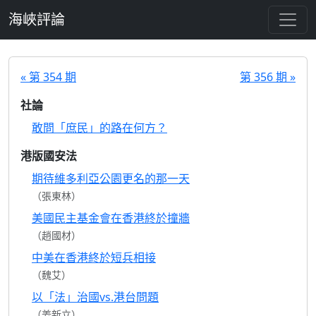
跳至主要內容
海峽評論
« 第 354 期
第 356 期 »
社論
敢問「庶民」的路在何方？
港版國安法
期待維多利亞公園更名的那一天
（張東林）
美國民主基金會在香港終於撞牆
（趙國材）
中美在香港終於短兵相接
（魏艾）
以「法」治國vs.港台問題
（姜新立）