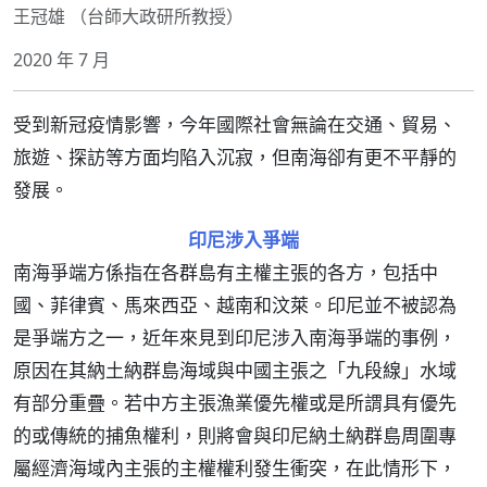
王冠雄 （台師大政研所教授）
2020 年 7 月
受到新冠疫情影響，今年國際社會無論在交通、貿易、
旅遊、探訪等方面均陷入沉寂，但南海卻有更不平靜的
發展。
印尼涉入爭端
南海爭端方係指在各群島有主權主張的各方，包括中
國、菲律賓、馬來西亞、越南和汶萊。印尼並不被認為
是爭端方之一，近年來見到印尼涉入南海爭端的事例，
原因在其納土納群島海域與中國主張之「九段線」水域
有部分重疊。若中方主張漁業優先權或是所謂具有優先
的或傳統的捕魚權利，則將會與印尼納土納群島周圍專
屬經濟海域內主張的主權權利發生衝突，在此情形下，