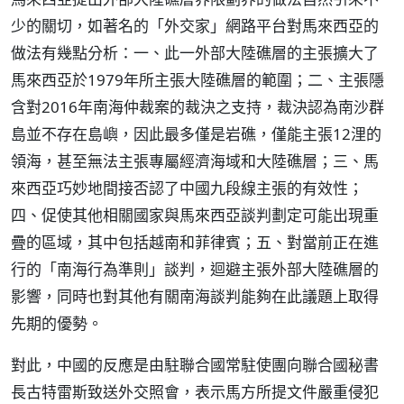
少的關切，如著名的「外交家」網路平台對馬來西亞的
做法有幾點分析：一、此一外部大陸礁層的主張擴大了
馬來西亞於1979年所主張大陸礁層的範圍；二、主張隱
含對2016年南海仲裁案的裁決之支持，裁決認為南沙群
島並不存在島嶼，因此最多僅是岩礁，僅能主張12浬的
領海，甚至無法主張專屬經濟海域和大陸礁層；三、馬
來西亞巧妙地間接否認了中國九段線主張的有效性；
四、促使其他相關國家與馬來西亞談判劃定可能出現重
疊的區域，其中包括越南和菲律賓；五、對當前正在進
行的「南海行為準則」談判，迴避主張外部大陸礁層的
影響，同時也對其他有關南海談判能夠在此議題上取得
先期的優勢。
對此，中國的反應是由駐聯合國常駐使團向聯合國秘書
長古特雷斯致送外交照會，表示馬方所提文件嚴重侵犯