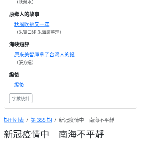
（耿榮水）
原鄉人的故事
秋風吹拂又一年
（朱實口述 朱海慶整理）
海峽短評
原來美智庫拿了台灣人的錢
（張方遠）
編後
編後
字數統計
期刊列表
第 355 期
新冠疫情中 南海不平靜
新冠疫情中 南海不平靜