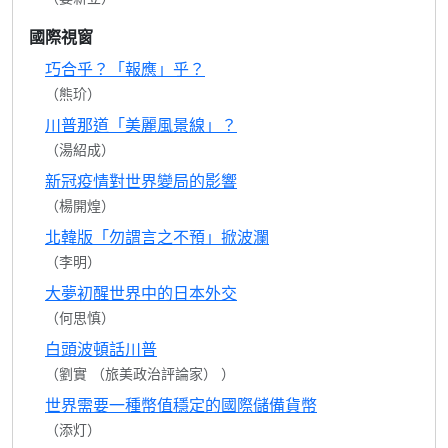
國際視窗
巧合乎？「報應」乎？
（熊玠）
川普那道「美麗風景線」？
（湯紹成）
新冠疫情對世界變局的影響
（楊開煌）
北韓版「勿謂言之不預」掀波瀾
（李明）
大夢初醒世界中的日本外交
（何思慎）
白頭波頓話川普
（劉實 （旅美政治評論家） ）
世界需要一種幣值穩定的國際儲備貨幣
（添灯）