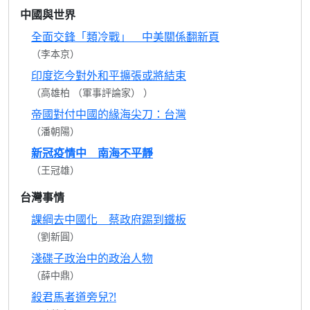
中國與世界
全面交鋒「類冷戰」 中美關係翻新頁
（李本京）
印度迄今對外和平擴張或將結束
（高雄柏 （軍事評論家） ）
帝國對付中國的緣海尖刀：台灣
（潘朝陽）
新冠疫情中 南海不平靜
（王冠雄）
台灣事情
課綱去中國化 蔡政府踢到鐵板
（劉新圓）
淺碟子政治中的政治人物
（薛中鼎）
殺君馬者道旁兒?!