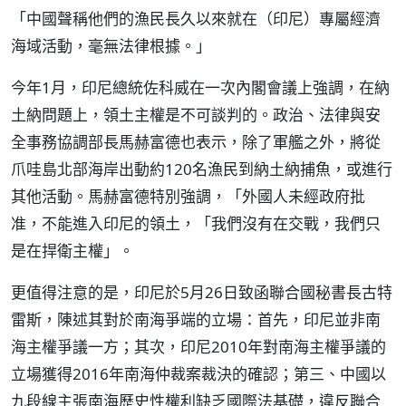
「中國聲稱他們的漁民長久以來就在（印尼）專屬經濟
海域活動，毫無法律根據。」
今年1月，印尼總統佐科威在一次內閣會議上強調，在納
土納問題上，領土主權是不可談判的。政治、法律與安
全事務協調部長馬赫富德也表示，除了軍艦之外，將從
爪哇島北部海岸出動約120名漁民到納土納捕魚，或進行
其他活動。馬赫富德特別強調，「外國人未經政府批
准，不能進入印尼的領土，「我們沒有在交戰，我們只
是在捍衛主權」。
更值得注意的是，印尼於5月26日致函聯合國秘書長古特
雷斯，陳述其對於南海爭端的立場：首先，印尼並非南
海主權爭議一方；其次，印尼2010年對南海主權爭議的
立場獲得2016年南海仲裁案裁決的確認；第三、中國以
九段線主張南海歷史性權利缺乏國際法基礎，違反聯合