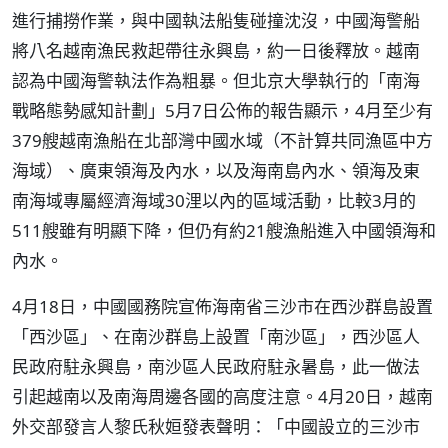
進行捕撈作業，與中國執法船隻碰撞沈沒，中國海警船
將八名越南漁民救起帶往永興島，約一日後釋放。越南
認為中國海警執法作為粗暴。但北京大學執行的「南海
戰略態勢感知計劃」5月7日公佈的報告顯示，4月至少有
379艘越南漁船在北部灣中國水域（不計算共同漁區中方
海域）、廣東領海及內水，以及海南島內水、領海及東
南海域專屬經濟海域30浬以內的區域活動，比較3月的
511艘雖有明顯下降，但仍有約21艘漁船進入中國領海和
內水。
4月18日，中國國務院宣佈海南省三沙市在西沙群島設置
「西沙區」、在南沙群島上設置「南沙區」，西沙區人
民政府駐永興島，南沙區人民政府駐永暑島，此一做法
引起越南以及南海周邊各國的高度注意。4月20日，越南
外交部發言人黎氏秋姮發表聲明：「中國設立的三沙市