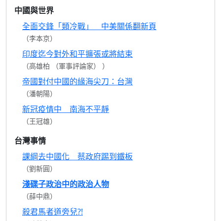
中國與世界
全面交鋒「類冷戰」 中美關係翻新頁
（李本京）
印度迄今對外和平擴張或將結束
（高雄柏 （軍事評論家） ）
帝國對付中國的緣海尖刀：台灣
（潘朝陽）
新冠疫情中 南海不平靜
（王冠雄）
台灣事情
課綱去中國化 蔡政府踢到鐵板
（劉新圓）
淺碟子政治中的政治人物
（薛中鼎）
殺君馬者道旁兒?!