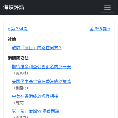
跳至主要內容
海峽評論
« 第 354 期
第 356 期 »
社論
敢問「庶民」的路在何方？
港版國安法
期待維多利亞公園更名的那一天
（張東林）
美國民主基金會在香港終於撞牆
（趙國材）
中美在香港終於短兵相接
（魏艾）
以「法」治國vs.港台問題
（姜新立）