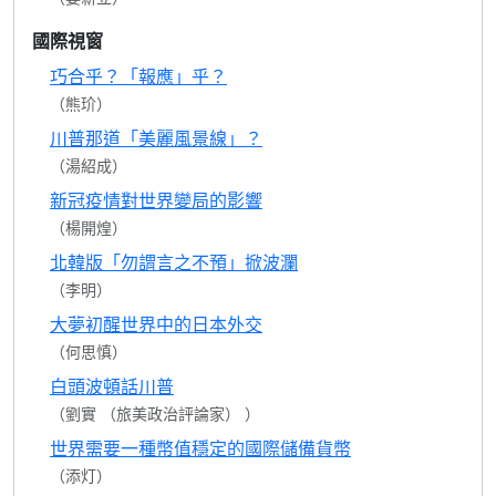
國際視窗
巧合乎？「報應」乎？
（熊玠）
川普那道「美麗風景線」？
（湯紹成）
新冠疫情對世界變局的影響
（楊開煌）
北韓版「勿謂言之不預」掀波瀾
（李明）
大夢初醒世界中的日本外交
（何思慎）
白頭波頓話川普
（劉實 （旅美政治評論家） ）
世界需要一種幣值穩定的國際儲備貨幣
（添灯）