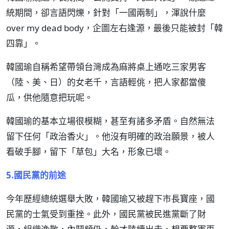
統期間，卻言語閃爍，針對「一國兩制」，渾說什麼
over my dead body，企圖左右逢源，最後只能被封「韓
四靠」。
韓國瑜自稱希望帶領台灣成為麻將桌上通吃三家男客
（陸、美、日）的女老千，言語輕佻，把人家都當傻
瓜，供他隨意把玩呢。
韓國瑜的基本立場很模糊，甚至有諸多矛盾。自然無法
留下任何「政治香火」。他沒有明確的政治願景，被人
看破手腳，留下「草包」大名，形象已壞。
5.國民黨的前途
今年歷經總統選舉大敗，韓國瑜又被趕下市長寶座，國
民黨的士氣受到重挫。此外，國民黨被民進黨斷了財