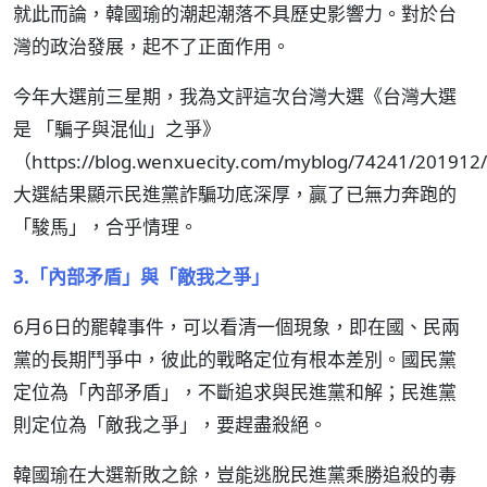
就此而論，韓國瑜的潮起潮落不具歷史影響力。對於台
灣的政治發展，起不了正面作用。
今年大選前三星期，我為文評這次台灣大選《台灣大選
是 「騙子與混仙」之爭》
（https://blog.wenxuecity.com/myblog/74241/20191
大選結果顯示民進黨詐騙功底深厚，贏了已無力奔跑的
「駿馬」，合乎情理。
3.「內部矛盾」與「敵我之爭」
6月6日的罷韓事件，可以看清一個現象，即在國、民兩
黨的長期鬥爭中，彼此的戰略定位有根本差別。國民黨
定位為「內部矛盾」，不斷追求與民進黨和解；民進黨
則定位為「敵我之爭」，要趕盡殺絕。
韓國瑜在大選新敗之餘，豈能逃脫民進黨乘勝追殺的毒