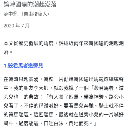
論韓國瑜的潮起潮落
薛中鼎 （自由撰稿人）
2020 年 7 月
本文從歷史發展的角度，評述近兩年來韓國瑜的潮起潮
落。
1.殺君馬者道旁兒
在韓流風起雲湧，韓粉一片勸進韓國瑜出馬競選總統聲
中，我的朋友李大師，就跟我說了一個「殺君馬者，道
旁兒也」的典故：「有人養了匹馬，頗為神駿。路旁小
兒看了，不停的稱讚喊好。要看馬兒奔馳。騎士就不停
的策馬馳驅。這匹駿馬，最後就在道旁小兒的一片喊好
聲中，過度馳驅，口吐白沫，倒地而死。」