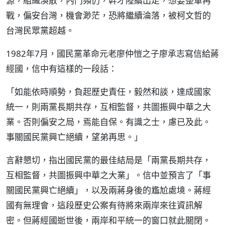
源，組織渙散，內鬥頻仍，幹才陸續出走，想要整軍再
戰，偏安台灣，機會渺茫，恐將繼續淪落，被柯文哲的
台灣民眾黨超越。
1982年7月，國民黨革命元老廖仲愷之子廖承志寫信給蔣
經國，信中有這樣的一段話：
「如能依時順勢，負起歷史責任，毅然和談，達成國家
統一，則兩黨長期共存，互相監督，共圖振興中華之大
業。否則偏安之局，焉能自保。有識之士，慮已及此。
事關國民黨興亡絕續，望弟再思。」
言辭懇切，指出國民黨的最佳結局是「兩黨長期共存，
互相監督，共圖振興中華之大業」。信中並預言了「事
關國民黨興亡絕續」，以及兩蔣身後的尷尬處境。蔣經
國有無理會，這段歷史公案有待將來兩岸來往資訊解
密。但蔣經國逝世後，兩岸和平統一的窗口就此關閉。