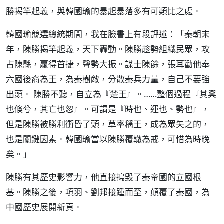
勝揭竿起義，與韓國瑜的暴起暴落多有可類比之處。
韓國瑜競選總統期間，我在臉書上有段評述：「秦朝末
年，陳勝揭竿起義，天下轟動。陳勝趁勢組織民眾，攻
占陳縣，贏得首捷，聲勢大振。謀士陳餘，張耳勸他奉
六國後裔為王，為秦樹敵，分散秦兵力量，自己不要強
出頭。 陳勝不聽，自立為『楚王』。……整個過程『其興
也倏兮，其亡也忽』。可謂是『時也、運也、勢也』，
但是陳勝被勝利衝昏了頭，草率稱王，成為眾矢之的，
也是關鍵因素。韓國瑜當以陳勝覆轍為戒，可惜為時晚
矣。」
陳勝有其歷史影響力，他直接搗毀了秦帝國的立國根
基。陳勝之後，項羽、劉邦接踵而至，顛覆了秦國，為
中國歷史展開新頁。