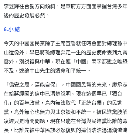
李登輝往台獨方向傾斜，是華府方方面面掌握台灣多年
後的歷史發展必然。
6.小 結
今天的中國國民黨除了主席宣誓就任時會面對總理孫中
山遺像外，早已將孫總理奔走一生的歷史使命丟到九霄
雲外，別說復興中華，現在連「中國」兩字都避之唯恐
不及，遑論中山先生的遺命和平統一。
「偏安之局，焉能自保」，中國國民黨的未來，廖承志
在給蔣經國的信中已清楚說明。現在這個早已「獨台
化」的百年政黨，島內無法取代「正統台獨」的民進
黨，島外無心也無力與北京談和平統一，被民進黨肢解
凌遲只是時間問題，現在只能在台灣與民進黨比誰的命
長，比誰先被中華民族必然復興的這個浩浩湯湯潮流淹