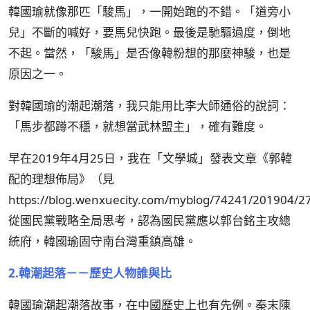
韓國瑜就像那匹「駿馬」，一開始跑的不錯。「道旁小
兒」不斷的喊好，要馬兒快跑。最後是馳驅過度，倒地
不起。當然，「駿馬」是否像韓粉想的那麼神駿，也是
原因之一。
對韓國瑜的潮起潮落，我只能用比李大師通俗的說詞：
「馬步都蹲不穩，就想當武林盟主」，確有難度。
早在2019年4月25日，我在「文學城」發表文章《郭韓
配的理想佈局》（見
https://blog.wenxuecity.com/myblog/74241/201904/
從國民黨戰略全局思考，認為國民黨應以郭台銘主攻總
統府，韓國瑜固守南台灣重鎮高雄。
2.韓潮起落－－歷史人物誰與比
韓國瑜潮起潮落故事，在中國歷史上也有先例。秦末陳