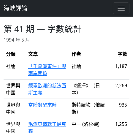
跳至主要內容
海峽評論
第 41 期 — 字數統計
1994 年 5 月
分類
文章
作者
字數
社論
「千島湖事件」與
社論
1,187
兩岸關係
世界與
籠罩歐洲的新法西
《選擇》（日
2,269
中國
斯主義
本）
世界與
當睡獅醒來時
斯特羅坎（俄羅
935
中國
斯）
世界與
毛澤東造就了尼克
中一 (洛杉磯)
1,255
中國
森