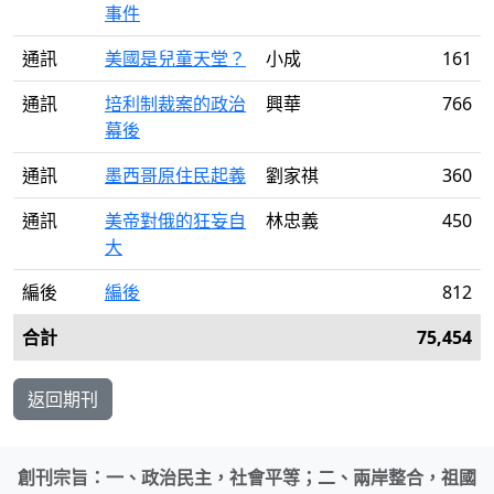
事件
通訊
美國是兒童天堂？
小成
161
通訊
培利制裁案的政治
興華
766
幕後
通訊
墨西哥原住民起義
劉家祺
360
通訊
美帝對俄的狂妄自
林忠義
450
大
編後
編後
812
合計
75,454
返回期刊
創刊宗旨：一、政治民主，社會平等；二、兩岸整合，祖國