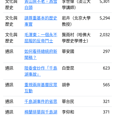
文化與
青山原不老，為雪
李世偉（淡江大
5,301
歷史
白頭
學講師）
文化與
請尊重基本的歷史
岩卉（北京大學
5,294
歷史
事實
教授）
文化與
毛澤東：一個永不
龔雨村（哈佛大
2,032
歷史
屈服的反帝鬥士
學歷史學博士）
通訊
如何看待總統府新
華安國
297
聞稿？
通訊
陸委會炒作「千島
白登昆
623
湖事故」
通訊
重視兩岸基層民眾
胡參
565
互動
通訊
千島湖事件的省思
華台民
321
通訊
棉蘭排華與千島湖
李仰和
371