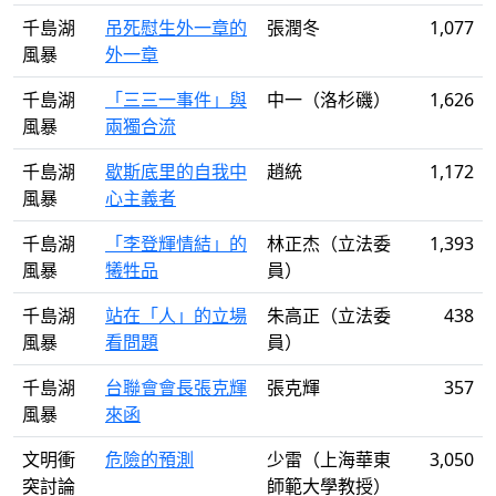
千島湖
吊死慰生外一章的
張潤冬
1,077
風暴
外一章
千島湖
「三三一事件」與
中一（洛杉磯）
1,626
風暴
兩獨合流
千島湖
歇斯底里的自我中
趙統
1,172
風暴
心主義者
千島湖
「李登輝情結」的
林正杰（立法委
1,393
風暴
犧牲品
員）
千島湖
站在「人」的立場
朱高正（立法委
438
風暴
看問題
員）
千島湖
台聯會會長張克輝
張克輝
357
風暴
來函
文明衝
危險的預測
少雷（上海華東
3,050
突討論
師範大學教授）