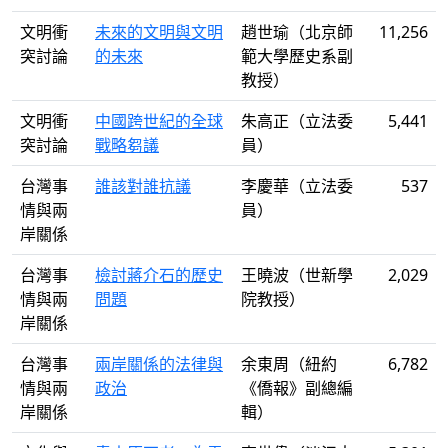
文明衝
未來的文明與文明
趙世瑜（北京師
11,256
突討論
的未來
範大學歷史系副
教授）
文明衝
中國跨世紀的全球
朱高正（立法委
5,441
突討論
戰略芻議
員）
台灣事
誰該對誰抗議
李慶華（立法委
537
情與兩
員）
岸關係
台灣事
檢討蔣介石的歷史
王曉波（世新學
2,029
情與兩
問題
院教授）
岸關係
台灣事
兩岸關係的法律與
余東周（紐約
6,782
情與兩
政治
《僑報》副總編
岸關係
輯）