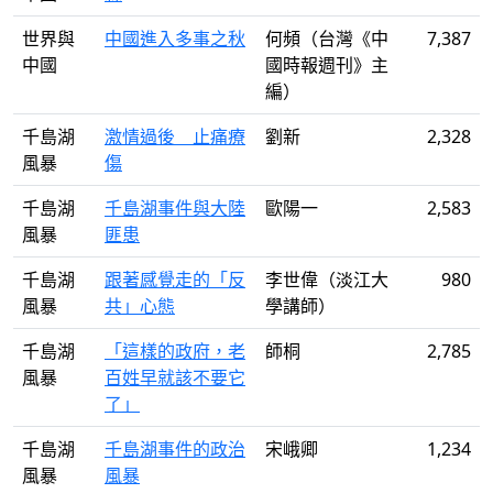
世界與
中國進入多事之秋
何頻（台灣《中
7,387
中國
國時報週刊》主
編）
千島湖
激情過後 止痛療
劉新
2,328
風暴
傷
千島湖
千島湖事件與大陸
歐陽一
2,583
風暴
匪患
千島湖
跟著感覺走的「反
李世偉（淡江大
980
風暴
共」心態
學講師）
千島湖
「這樣的政府，老
師桐
2,785
風暴
百姓早就該不要它
了」
千島湖
千島湖事件的政治
宋峨卿
1,234
風暴
風暴