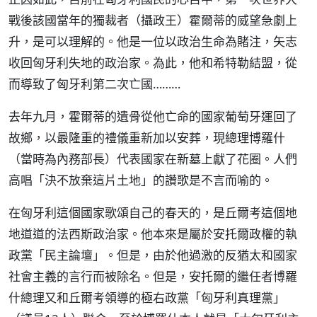
戰後該國當年的獨裁者（攝政王）霍爾蒂的威望急劇上
升，是可以理解的。他是一位以政治生命為賭注，矢志
收回匈牙利失地的政治家。為此，他和希特勒結盟，從
而導致了匈牙利第二次亡國………
去年九月，霍爾蒂的遺骨從他亡命的國家葡萄牙運回了
故鄉，以最隆重的禮儀重新加以安葬，現總理博羅什
（當時為內務部長）代表國家在新墓上獻了花圈。人們
高唱「決不放棄這片土地」的讚歌是不言而喻的。
在匈牙利這個國家歌頌自己的春天的，是丘爾考這個地
地道道的法西斯政治家。他本來是屬於安托爾政權的執
政黨「民主論壇」。但是，由於他過激的反猶太和國家
社會主義的言行而被除名。但是，安托爾的繼任者博羅
什總理又和丘爾考領導的極右政黨「匈牙利真理黨」