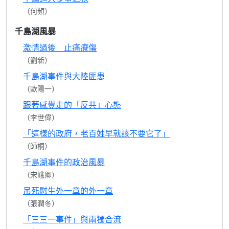
（何頻）
千島湖風暴
激情過後 止痛療傷
（劉新）
千島湖事件與大陸匪患
（歐陽一）
跟著感覺走的「反共」心態
（李世偉）
「這樣的政府，老百姓早就該不要它了」
（師桐）
千島湖事件的政治風暴
（宋峨卿）
吊死慰生外一章的外一章
（張潤冬）
「三三一事件」與兩獨合流