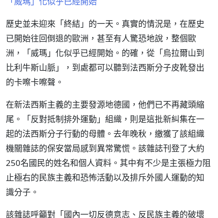
「威瑪」化似乎已經開始
歷史並未迎來「終結」的一天。真實的情況是，在歷史
已開始往回倒退的歐洲，甚至有人驚恐地說，整個歐
洲，「威瑪」化似乎已經開始。的確，從「烏拉爾山到
比利牛斯山脈」，到處都可以聽到法西斯分子皮靴發出
的卡嚓卡嚓聲。
在新法西斯主義的主要發源地德國，他們已不再藏頭縮
尾。「反對抵制排外運動」組織，則是這批新糾集在一
起的法西斯分子行動的母體。去年晚秋，繳獲了該組織
機關雜誌的保安當局感到異常驚慌。該雜誌刊登了大約
250名國民的姓名和個人資料。其中有不少是主張極力阻
止極右的民族主義和恐怖活動以及排斥外國人運動的知
識分子。
該雜誌呼籲對「國內一切反德意志、反民族主義的破壞