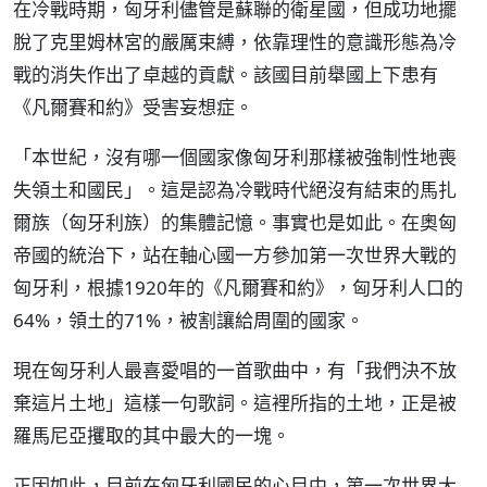
在冷戰時期，匈牙利儘管是蘇聯的衛星國，但成功地擺
脫了克里姆林宮的嚴厲束縛，依靠理性的意識形態為冷
戰的消失作出了卓越的貢獻。該國目前舉國上下患有
《凡爾賽和約》受害妄想症。
「本世紀，沒有哪一個國家像匈牙利那樣被強制性地喪
失領土和國民」。這是認為冷戰時代絕沒有結束的馬扎
爾族（匈牙利族）的集體記憶。事實也是如此。在奧匈
帝國的統治下，站在軸心國一方參加第一次世界大戰的
匈牙利，根據1920年的《凡爾賽和約》，匈牙利人口的
64%，領土的71%，被割讓給周圍的國家。
現在匈牙利人最喜愛唱的一首歌曲中，有「我們決不放
棄這片土地」這樣一句歌詞。這裡所指的土地，正是被
羅馬尼亞攫取的其中最大的一塊。
正因如此，目前在匈牙利國民的心目中，第一次世界大