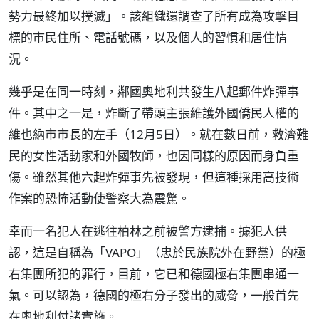
勢力最終加以撲滅」。該組織還調查了所有成為攻擊目
標的市民住所、電話號碼，以及個人的習慣和居住情
況。
幾乎是在同一時刻，鄰國奧地利共發生八起郵件炸彈事
件。其中之一是，炸斷了帶頭主張維護外國僑民人權的
維也納市市長的左手（12月5日）。就在數日前，救濟難
民的女性活動家和外國牧師，也因同樣的原因而身負重
傷。雖然其他六起炸彈事先被發現，但這種採用高技術
作案的恐怖活動使警察大為震驚。
幸而一名犯人在逃往柏林之前被警方逮捕。據犯人供
認，這是自稱為「VAPO」（忠於民族院外在野黨）的極
右集團所犯的罪行，目前，它已和德國極右集團串通一
氣。可以認為，德國的極右分子發出的威脅，一般首先
在奧地利付諸實施。