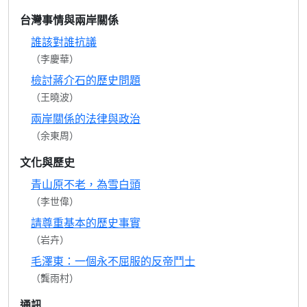
台灣事情與兩岸關係
誰該對誰抗議
（李慶華）
檢討蔣介石的歷史問題
（王曉波）
兩岸關係的法律與政治
（余東周）
文化與歷史
青山原不老，為雪白頭
（李世偉）
請尊重基本的歷史事實
（岩卉）
毛澤東：一個永不屈服的反帝鬥士
（龔雨村）
通訊