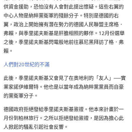
供資金援助，恐怕沒有人會對此提出懷疑。這些右翼的
中心人物是納粹黨衛軍的殘餘分子。特別是德國的右
翼，政治上開始擁有潛在勢力的德國人民聯盟主席格．
弗賴，與季里諾夫斯基是肝膽相照的夥伴。12月份選舉
之後，季里諾夫斯基閃電般地前往慕尼黑拜訪了格．弗
賴。
人們對20世紀的不滿
此後，季里諾夫斯基又會見了在奧地利的「友人」──實
業家諾伊維爾特。他也是以當年成為納粹黨黨員而自豪
的黨衛軍分子。
德國政府拒絕發給季里諾夫斯基簽證。他本來計畫於一
月份到柏林旅行。之所以拒絕發給簽證，是因為擔心此
人掀起的騷亂引起社會反響。