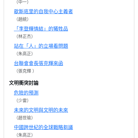
（中一）
歇斯底里的自我中心主義者
（趙統）
「李登輝情結」的犧牲品
（林正杰）
站在「人」的立場看問題
（朱高正）
台聯會會長張克輝來函
（張克輝 ）
文明衝突討論
危險的預測
（少雷）
未來的文明與文明的未來
（趙世瑜）
中國跨世紀的全球戰略芻議
（朱高正）