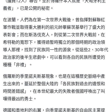
（議員12人）聯合，至於博羅什本人就是「大匈牙利主
義者」，已是公開的秘密。
在波蘭，人們為在第一次世界大戰後，曾指揮對蘇聯紅
軍作戰並取得重大勝利的前元帥畢蘇茨基舉行了盛大的
表彰會；而在斯洛伐克人，則從第二次世界大戰前，在
希特勒的寬恕下，獲得過暫時獨立的那個時期的政治領
導人那裡，找到了民族同一性的源泉。從這些2、30年代
政治家的後半生悲劇中，可以看到各自的民族所遭受的
種種「非禮」。
俄羅斯的季里諾夫斯基現象，也是在這種歷史脈絡中產
生出來的。蔓延於整個大陸的「各民族對過去的遺恨和
時間差錯感」，在本世紀最大的失敗者俄國呼喚出了叫
嚷得最凶的勇士。
德國和奧地利的右翼，向季里諾夫斯基的自由民主黨提