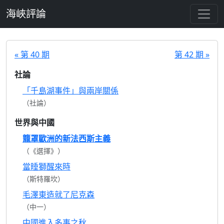
跳至主要內容
海峽評論
« 第 40 期
第 42 期 »
社論
「千島湖事件」與兩岸關係
（社論）
世界與中國
籠罩歐洲的新法西斯主義
（《選擇》）
當睡獅醒來時
（斯特羅坎）
毛澤東造就了尼克森
（中一）
中國進入多事之秋