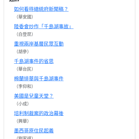
如何看待總統府新聞稿？
（華安國）
陸委會炒作「千島湖事故」
（白登昆）
重視兩岸基層民眾互動
（胡參）
千島湖事件的省思
（華台民）
棉蘭排華與千島湖事件
（李仰和）
美國是兒童天堂？
（小成）
培利制裁案的政治幕後
（興華）
墨西哥原住民起義
（劉家祺）