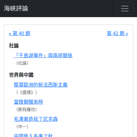
跳至主要內容
海峽評論
« 第 40 期
第 42 期 »
社論
「千島湖事件」與兩岸關係
（社論）
世界與中國
籠罩歐洲的新法西斯主義
（《選擇》）
當睡獅醒來時
（斯特羅坎）
毛澤東造就了尼克森
（中一）
中國進入多事之秋