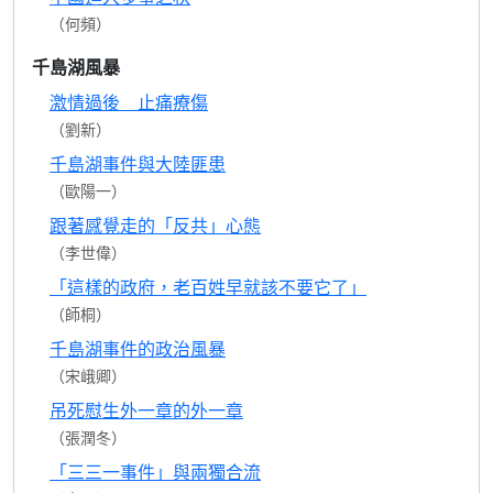
（何頻）
千島湖風暴
激情過後 止痛療傷
（劉新）
千島湖事件與大陸匪患
（歐陽一）
跟著感覺走的「反共」心態
（李世偉）
「這樣的政府，老百姓早就該不要它了」
（師桐）
千島湖事件的政治風暴
（宋峨卿）
吊死慰生外一章的外一章
（張潤冬）
「三三一事件」與兩獨合流