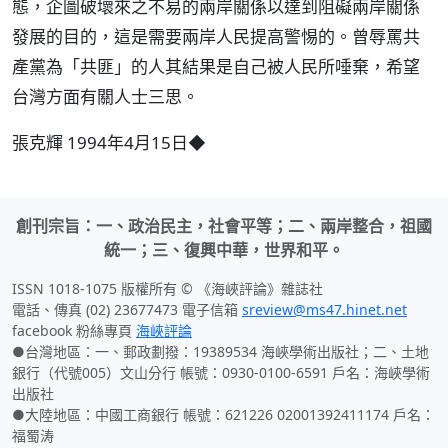
態，企圖破壞來之不易的兩岸關係以達到阻礙兩岸關係
發展的目的，這是需要兩岸人民提高警惕的。曾辱罵共
產黨為「共匪」的人其結果是自己被人民所唾棄，希望
台灣方面有關人士三思。
張克輝 1994年4月15日◆
創刊宗旨：一、政治民主，社會平等；二、兩岸整合，祖國
統一；三、復興中華，世界和平。
ISSN 1018-1075 版權所有 © 《海峽評論》雜誌社
電話、傳真 (02) 23677473 電子信箱
sreview@ms47.hinet.net
facebook 粉絲專頁
海峽評論
●台灣地區：一、郵政劃撥：19389534 海峽學術出版社；二、土地
銀行（代號005）文山分行 帳號：0930-0100-6591 戶名：海峽學術
出版社
●大陸地區：中國工商銀行 帳號：621226 02001392411174 戶名：
福蜀涛