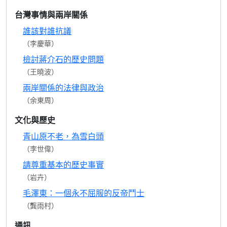
台灣事情與兩岸關係
誰該對誰抗議
（李慶華）
檢討蔣介石的歷史問題
（王曉波）
兩岸關係的法律與政治
（余東周）
文化與歷史
青山原不老，為雪白頭
（李世偉）
請尊重基本的歷史事實
（岩卉）
毛澤東：一個永不屈服的反帝鬥士
（龔雨村）
通訊