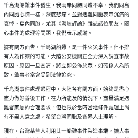
千島湖船難事件發生，我兩岸同胞同遭不幸，我們同島
內同胞心情一樣，深感悲痛。並對遇難同胞表示沉痛的
哀悼。島內同胞，尤其《海峽評論》雜誌諸位朋友，關
心事件的處理等問題，我們表示感謝。
據有關方面告，千島湖船難，是一件火災事件，但不排
有人為作案的可能，大陸公安機關正全力深入調查事故
原因。原因一旦查清，將立即公佈於眾，如確係人為所
致，肇事者當會受到法律追究。
千島湖事件處理過程中，大陸各有關方面，始終是盡心
盡力做好善後工作，在力所能及的情況下，盡量滿足遇
難者家屬的合理要求。但也限於當時當地條件處理上尚
有不盡人意之處，希望台灣同胞及各界人士理解。
現在，台灣某些人利用此一船難事件製造事端，擴大事