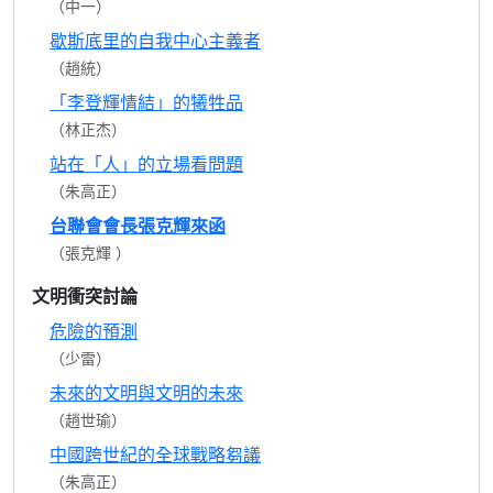
（中一）
歇斯底里的自我中心主義者
（趙統）
「李登輝情結」的犧牲品
（林正杰）
站在「人」的立場看問題
（朱高正）
台聯會會長張克輝來函
（張克輝 ）
文明衝突討論
危險的預測
（少雷）
未來的文明與文明的未來
（趙世瑜）
中國跨世紀的全球戰略芻議
（朱高正）