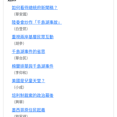
如何看待總統府新聞稿？
（華安國）
陸委會炒作「千島湖事故」
（白登昆）
重視兩岸基層民眾互動
（胡參）
千島湖事件的省思
（華台民）
棉蘭排華與千島湖事件
（李仰和）
美國是兒童天堂？
（小成）
培利制裁案的政治幕後
（興華）
墨西哥原住民起義
（劉家祺）