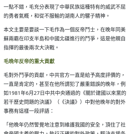
一點不錯，毛充分表現了中華民族這種特有的威武不屈
的勇者氣概，和從不服輸的湖南人的騾子精神。
本文主要是要談一下毛作為一個反帝鬥士，在晚年同美
蘇兩霸在印支半島和中國北疆進行的鬥爭，這是他親自
指揮的最後兩次大決戰。
毛晚年反帝的重大貢獻
毛對外鬥爭的貢獻，中共官方一直是給予高度評價的，
一直是肯定的，甚至在他所謂犯了嚴重錯誤的晚年，例
如1981年6月27日中共中央通過的《關於建國以來黨的
若干歷史問題的決議》（《決議》）中對他晚年的對外
事務有這樣一段評語：
「他晚年仍然警覺地注意到維護我國的安全，頂住了社
會帝國主義的壓力，執行正確的對外政策，堅決支援各