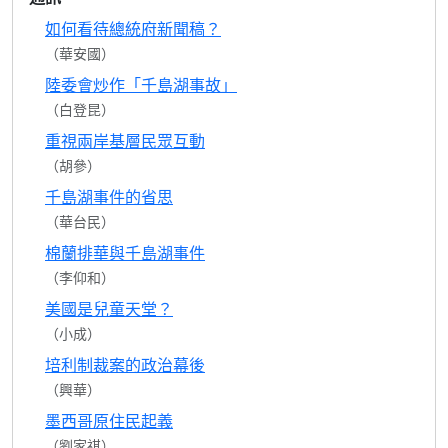
如何看待總統府新聞稿？
（華安國）
陸委會炒作「千島湖事故」
（白登昆）
重視兩岸基層民眾互動
（胡參）
千島湖事件的省思
（華台民）
棉蘭排華與千島湖事件
（李仰和）
美國是兒童天堂？
（小成）
培利制裁案的政治幕後
（興華）
墨西哥原住民起義
（劉家祺）