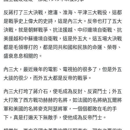
反蔣打了三大決戰，遼瀋、淮海、平津三大戰役，這都
是戰爭史上偉大的史詩，這是內三大。反帝也打了五大
決戰，就是朝鮮戰爭、抗法援越、中印邊境自衛戰、抗
美援越和中蘇邊境自衛戰，這是外五大。這五場大決戰
都是毛領導打的，都是同共和國和民族的命運、榮辱、
盛衰息息相關的。
內三大，最近幾年的電影、電視拍的很多了，但是外五
大談的很少，而外五大都是反帝的戰爭。
內三大打垮了蔣介石，使毛成為反封、反資鬥士；外五
大打敗了西方戰功赫赫的名將，如法國的名將納瓦爾將
軍和美國的名將麥克阿瑟將軍，一個個都敗在毛的手
下，真是打遍天下無敵手，使他成為反帝鬥士。