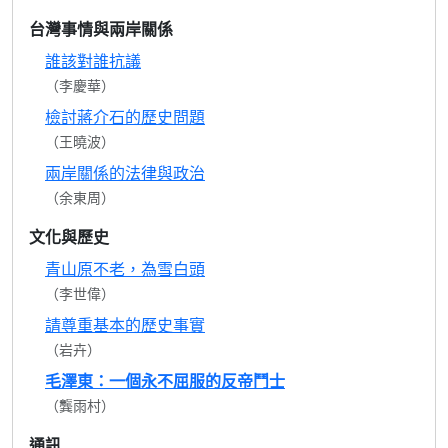
台灣事情與兩岸關係
誰該對誰抗議
（李慶華）
檢討蔣介石的歷史問題
（王曉波）
兩岸關係的法律與政治
（余東周）
文化與歷史
青山原不老，為雪白頭
（李世偉）
請尊重基本的歷史事實
（岩卉）
毛澤東：一個永不屈服的反帝鬥士
（龔雨村）
通訊