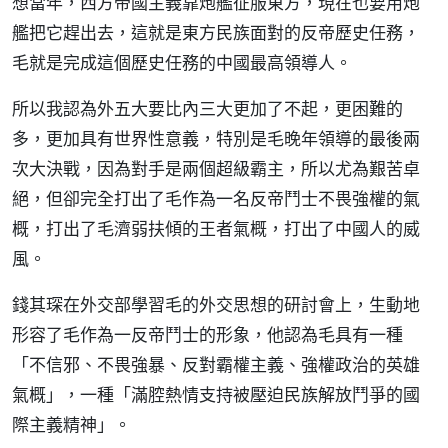
想當年，西方帝國主義靠炮艦征服東方，現在也要用炮
艦把它趕出去，這就是東方民族面對的反帝歷史任務，
毛就是完成這個歷史任務的中國最高領導人。
所以我認為外五大要比內三大更加了不起，更困難的
多，更加具有世界性意義，特別是毛晚年領導的最後兩
次大決戰，因為對手是兩個超級霸主，所以尤為艱苦卓
絕，但卻完全打出了毛作為一名反帝鬥士不畏強權的氣
概，打出了毛濟弱扶傾的王者氣概，打出了中國人的威
風。
錢其琛在外交部學習毛的外交思想的研討會上，生動地
形容了毛作為一反帝鬥士的形象，他認為毛具有一種
「不信邪、不畏強暴、反對霸權主義、強權政治的英雄
氣概」，一種「滿腔熱情支持被壓迫民族解放鬥爭的國
際主義精神」。