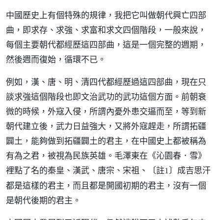
中國歷史上有個特殊的規律，我把它叫做朝代興亡四部
曲，即求存、求強、求富和求文四個階段，一般來說，
每個主要朝代都經歷這四部曲，這是一個完整的週期，
然後週而復始，循環不已。
例如，漢、唐、明、清四代都經歷過這四部曲，現在只
談求強這個階段也即文治武功的武功這個方面。前朝衰
微的時候，外寇入侵，所謂內憂外患交逼而至，等到新
朝代建立後，武力日益強大，又將外寇趕走，所謂拓疆
闢土，能夠做到拓疆闢土的君主，在中國史上都被稱為
有為之君，被視為民族英雄。毛澤東在《沁園春．雪》
裡點了名的秦皇、漢武、唐宗、宋祖、
成吉思汗
〔註1〕
都是這樣的君主，而且都是開國初期的君主，沒有一個
是朝代後期的君主。