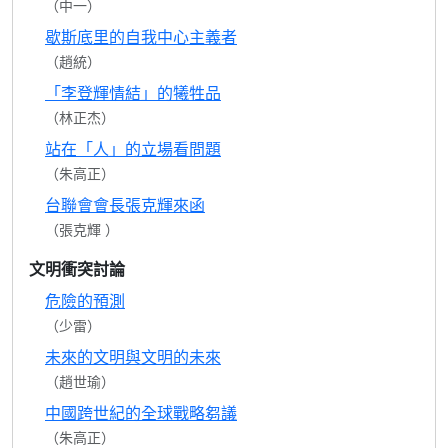
（中一）
歇斯底里的自我中心主義者
（趙統）
「李登輝情結」的犧牲品
（林正杰）
站在「人」的立場看問題
（朱高正）
台聯會會長張克輝來函
（張克輝 ）
文明衝突討論
危險的預測
（少雷）
未來的文明與文明的未來
（趙世瑜）
中國跨世紀的全球戰略芻議
（朱高正）