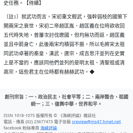
史任務。【待續】
〔註1〕就武功而言，宋初重文輕武，強幹弱枝的國策下
開兩宋之衰世，宋初二帝趙匡胤、趙匡義在位時欲收回
五代時失地，曾屢次討伐遼國，但均無功而返，趙匡義
並且中箭身亡，此後兩宋均積弱不振，所以毛將宋太祖
同武功卓著的秦皇、漢武、唐宗、成吉思汗並列在史實
上是不當的，應該同他們並列的是明太祖、清聖祖或清
◆
高宗，這些君主在位時都有赫赫武功。
創刊宗旨：一、政治民主，社會平等；二、兩岸整合，祖國
統一；三、復興中華，世界和平。
ISSN 1018-1075 版權所有 © 《海峽評論》雜誌社
電話、傳真 (02) 23677473 電子信箱
sreview@ms47.hinet.net
facebook 粉絲專頁
海峽評論