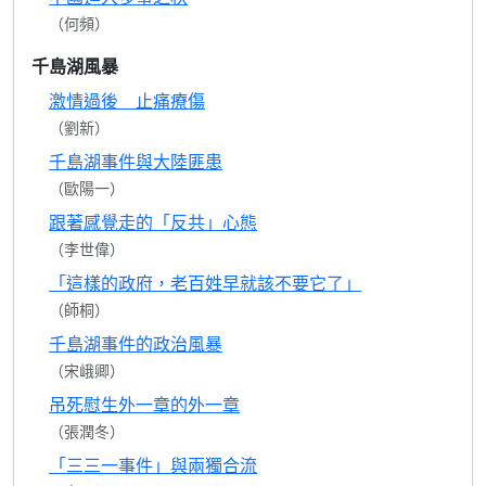
（何頻）
千島湖風暴
激情過後 止痛療傷
（劉新）
千島湖事件與大陸匪患
（歐陽一）
跟著感覺走的「反共」心態
（李世偉）
「這樣的政府，老百姓早就該不要它了」
（師桐）
千島湖事件的政治風暴
（宋峨卿）
吊死慰生外一章的外一章
（張潤冬）
「三三一事件」與兩獨合流