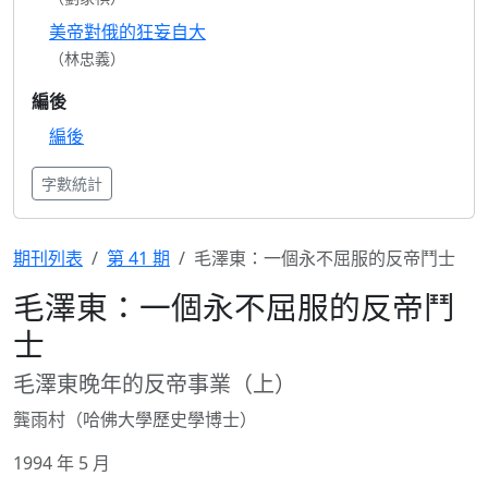
美帝對俄的狂妄自大
（林忠義）
編後
編後
字數統計
期刊列表
第 41 期
毛澤東：一個永不屈服的反帝鬥士
毛澤東：一個永不屈服的反帝鬥
士
毛澤東晚年的反帝事業（上）
龔雨村（哈佛大學歷史學博士）
1994 年 5 月