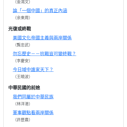
（金鴻文）
論「一個中國」的真正內涵
（余東周）
光復或終戰
美國文化帝國主義與兩岸關係
（龔忠武）
勿忘歷史－－抗戰豈可變終戰？
（李慶安）
今日域中誰家天下？
（王曉波）
中華民國的前途
我們同屬於中華民族
（林洋港）
軍事觀點看兩岸關係
（許歷農）