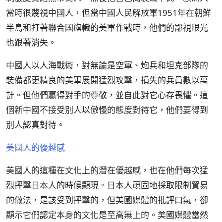
當時很蔑視中國人，但當中國人民解放軍1951年在朝鮮
半島和打著聯合國旗幟的美軍作戰時，他們的鄙視眼光
也跟著消失。
中國人以人海戰術，對無論是空軍、炮兵和坦克部隊的
裝備都更精良的美軍展開猛烈攻擊，損失的兵員數以萬
計。但他們贏得對手的尊敬，並自此對它心存畏懼。這
個新中國不接受別人以傲慢的態度對待它，他們要得到
別人認真對待。
美國人的優越感
美國人的這種在文化上的潛在優越感，也在他們每次猛
烈抨擊日本人的時候顯現。日本人頑固地採取限制貿易
的做法，是該受到抨擊的，但美國媒體的批評口氣，卻
顯示它們認定本身的文化是至高無上的。美國媒體當然