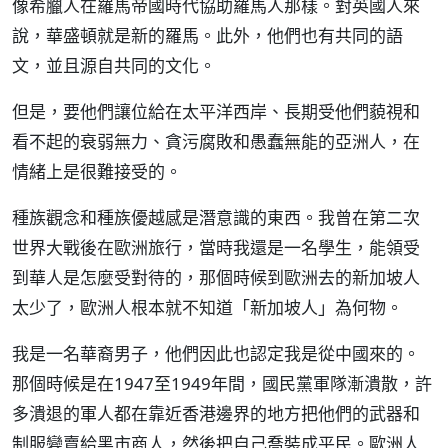
像希臘人在羅馬帝國時代協助羅馬人那樣。對英國人來
說，華盛頓就是新的羅馬。此外，他們也有共同的語
文，並且源自共同的文化。
但是，要他們讓位給在太平洋西岸、長期受他們藐視和
看不起的衰弱無力、貪污腐敗和愚蠢無能的亞洲人，在
情緒上是很難接受的。
種族觀念和種族優越感是潛意識的東西。我曾在第二次
世界大戰後在歐洲旅行，當時我還是一名學生，能領受
到華人是怎麼受對待的，那個時候到歐洲去的新加坡人
太少了，歐洲人根本就不知道「新加坡人」為何物。
我是一名華裔男子，他們因此也認定我是從中國來的。
那個時候是在1947至1949年間，國民黨軍隊漸潰散，許
多潰退的軍人都在靠近香港邊界的地方把他們的武器和
制服變賣給黑市商人，然後把自己喬裝成平民。歐洲人