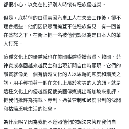
都很小心，以免在批評別人時懷有種族優越感。
但是，底特律的白種美國汽車工人在失去工作後，卻不
理會這些。他們因憤怒而掩蓋不住種族偏見，有一回曾
在盛怒之下，在街上把一名被他們誤以為是日本人的華
人打死。
這種文化上的優越感也在美國媒體盛讚台灣、韓國、菲
律賓或泰國越來越民主和出現新聞自由時顯現。它們的
讚賞就像是一個有優越文化的人以恩賜的態度和讚美之
詞，用手輕拍著一個在文化上屬於次等的人的頭。就是
這種文化上的優越感促使美國傳媒挑出新加坡來批評，
把我們批評為獨裁、專制、過著管制和過度限制的沈悶
和枯燥乏味生活的社會。
為什麼呢？因為我們不遵照他們的想法來管理我們自