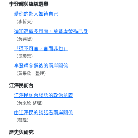
李登輝與總統選舉
愛你的鄰人如待自己
（李哲夫）
須知高處多風雨，莫貪虛榮禍己身
（黃興智）
「道不可言，言而非也」
（吳瓊恩）
李登輝參選後的兩岸關係
（黃采欣 整理）
江澤民訪台
江澤民訪台談話的政治意義
（黃采欣 整理）
由江澤民的談話看兩岸關係
（蔡瑋）
歷史與研究