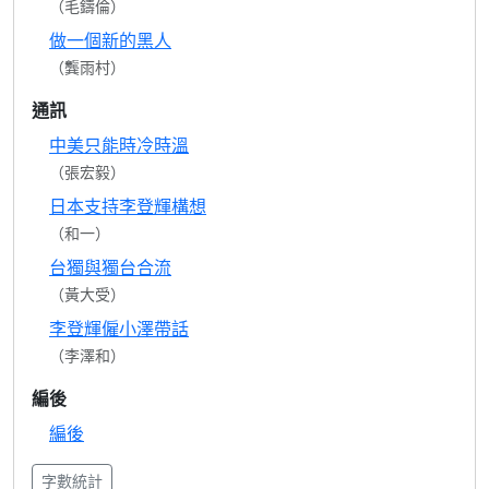
（毛鑄倫）
做一個新的黑人
（龔雨村）
通訊
中美只能時冷時溫
（張宏毅）
日本支持李登輝構想
（和一）
台獨與獨台合流
（黃大受）
李登輝僱小澤帶話
（李澤和）
編後
編後
字數統計