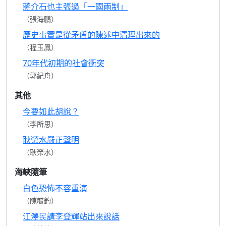
蔣介石也主張過「一國兩制」
（張海鵬）
歷史事實是從矛盾的陳述中清理出來的
（程玉鳳）
70年代初期的社會衝突
（郭紀舟）
其他
今要如此胡說？
（李所思）
耿榮水嚴正聲明
（耿榮水）
海峽隨筆
白色恐怖不容重演
（陳毓鈞）
江澤民請李登輝站出來說話