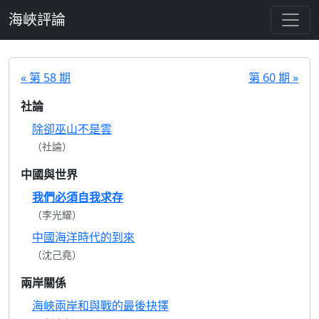
跳至主要內容
海峽評論
« 第 58 期
第 60 期 »
社論
除卻巫山不是雲
（社論）
中國與世界
我們必須自我求存
（李光耀）
中國海洋時代的到來
（沈己堯）
兩岸關係
海峽兩岸和與戰的最後抉擇