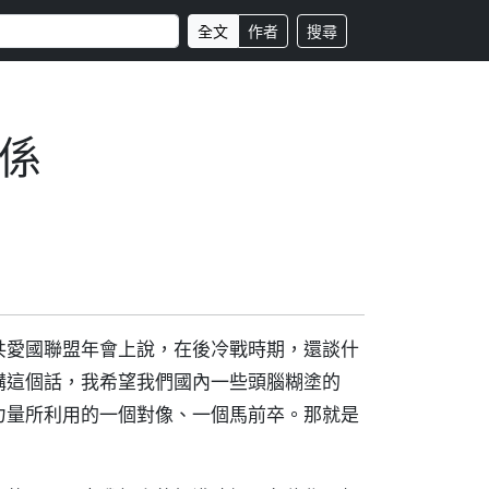
全文
作者
搜尋
係
共愛國聯盟年會上說，在後冷戰時期，還談什
講這個話，我希望我們國內一些頭腦糊塗的
力量所利用的一個對像、一個馬前卒。那就是