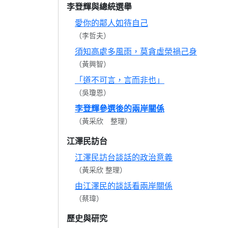
李登輝與總統選舉
愛你的鄰人如待自己
（李哲夫）
須知高處多風雨，莫貪虛榮禍己身
（黃興智）
「道不可言，言而非也」
（吳瓊恩）
李登輝參選後的兩岸關係
（黃采欣 整理）
江澤民訪台
江澤民訪台談話的政治意義
（黃采欣 整理）
由江澤民的談話看兩岸關係
（蔡瑋）
歷史與研究