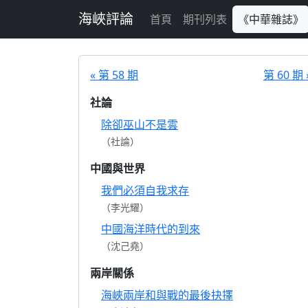
跳至主要內容
海峽評論
首頁
期刊列表
《中華雜誌》
« 第 58 期
第 60 期 
社論
除卻巫山不是雲
（社論）
中國與世界
我們必須自我求存
（李光耀）
中國海洋時代的到來
（沈己堯）
兩岸關係
海峽兩岸和與戰的最後抉擇