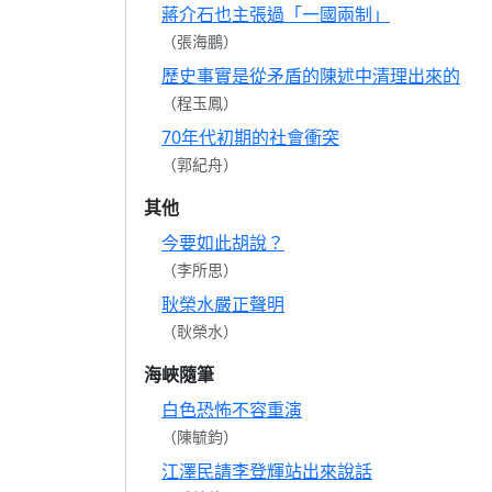
蔣介石也主張過「一國兩制」
（張海鵬）
歷史事實是從矛盾的陳述中清理出來的
（程玉鳳）
70年代初期的社會衝突
（郭紀舟）
其他
今要如此胡說？
（李所思）
耿榮水嚴正聲明
（耿榮水）
海峽隨筆
白色恐怖不容重演
（陳毓鈞）
江澤民請李登輝站出來說話