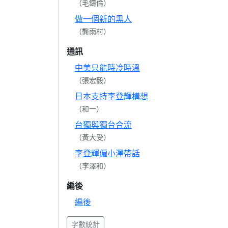
（毛鑄倫）
做一個新的黑人
（龔雨村）
通訊
中美只能時冷時溫
（張宏毅）
日本支持李登輝構想
（和一）
台獨與獨台合流
（黃大受）
李登輝僱小澤帶話
（李澤和）
編後
編後
字數統計