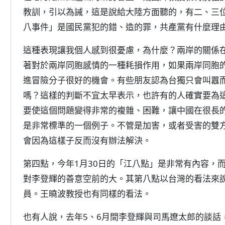
教訓，引以為誡，這是說給大陸方面聽的，有二、三
八事件」是國民黨犯的錯、造的罪，共產黨有什麼理
這種表現讓我個人感到很憂慮，為什麼？兩岸的關係
著對於兩岸同胞感情的一種耗損作用，如果兩岸同胞
進冒險分子很好的機會。有些朋友認為台獨只會叫囂
嗎？這樣的判斷不宜太早表示，也許有的人確實要為
要使這個問題變得非常的複雜、困難，讓中國在很長
是非常標準的一個例子。不管是加害，或者受害的雙
會因為這樣子反而沒有辦法解決。
第四點，今年1月30日的「江八點」是非常有內容，
對李登輝的善意空前的大。其第八點以台灣的看法來
員。王曉波教授也有同樣的看法。
也有人說，去年5、6月間李登輝與司馬遼太郎的談話