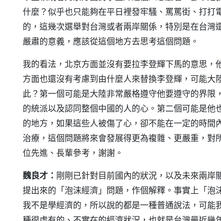
什麼？似乎也只能夠在平日裡發牢騷、罵罵街、打打
的，這幾次選舉對台灣或者兩岸關係，特別是在台灣
嚴肅的意義，應該從這個地方去思考這個問題。
我的看法，北京方面並沒有要拉李登輝下馬的意思，
方面也還沒有考慮到由什麼人來替換李登輝，可能大
此？第一個可能是大陸非常嚴格遵守他要遵守的界限
的統派以及認同整個中國的人的心。第二個可能是他
的地方，如果這些人被傷了心，卻不能在一定的時間
治療，這個問題將來會發展得更為複雜、更嚴重，對
位先進、長輩參考，謝謝。
魏良才：
剛剛已針對目前國內的狀況，以及未來兩岸
提出來的「泡沫經濟」問題，作個解釋。事實上「泡
我不是學經濟的，所以說的都是一種普通說法，可能
種很虛有的、不實在的經濟狀況，也就是台灣最近幾