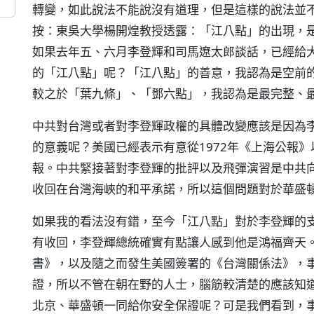
轉變，如此說法不能說沒有道理，但是這樣的說法並
按：東吳大學楊開煌教授透露：「江八點」的出現，
如果去年五、六月李登輝和司馬遼太郎談話，已經給
的「江八點」呢？「江八點」的善意，我認為是空前的
較之於「葉九條」、「鄧六點」，我認為是最完整、
中共對台灣或者對李登輝政權的具體改變應該是因為
的意義呢？美國已經表示有意從1972年《上海公報
報。中共緊接著對李登輝的批評以及飛彈演習是中共
收回在台灣海峽的和平承諾，所以這個問題對於華盛
如果我的看法沒有錯，至今「江八點」對於李登輝的
有收回，李登輝總統確實有點讓人感到他是鴻福齊天。
書》，以及隨之而發生美國簽署的《台灣關係法》，
證，所以不管在朝在野的人士，腦筋較清楚的應該知
北京、華盛頓一同給你安全保證呢？可是我們看到，