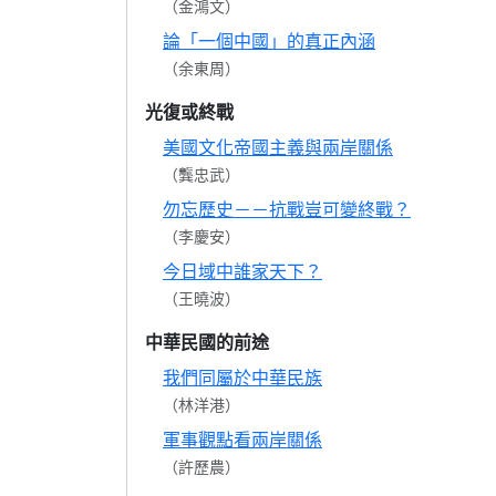
（金鴻文）
論「一個中國」的真正內涵
（余東周）
光復或終戰
美國文化帝國主義與兩岸關係
（龔忠武）
勿忘歷史－－抗戰豈可變終戰？
（李慶安）
今日域中誰家天下？
（王曉波）
中華民國的前途
我們同屬於中華民族
（林洋港）
軍事觀點看兩岸關係
（許歷農）