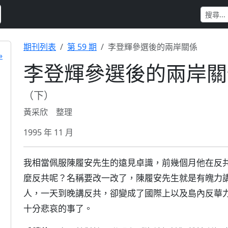
期刊列表
第 59 期
李登輝參選後的兩岸關係
»
李登輝參選後的兩岸關
（下）
黃采欣 整理
1995 年 11 月
我相當佩服陳履安先生的遠見卓識，前幾個月他在反
麼反共呢？名稱要改一改了，陳履安先生就是有魄力
人，一天到晚講反共，卻變成了國際上以及島內反華
十分悲哀的事了。