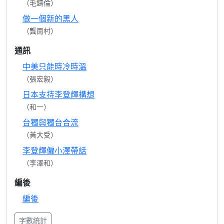
（毛鑄倫）
做一個新的黑人
（龔雨村）
通訊
中美只能時冷時溫
（張宏毅）
日本支持李登輝構想
（和一）
台獨與獨台合流
（黃大受）
李登輝僱小澤帶話
（李澤和）
編後
編後
字數統計