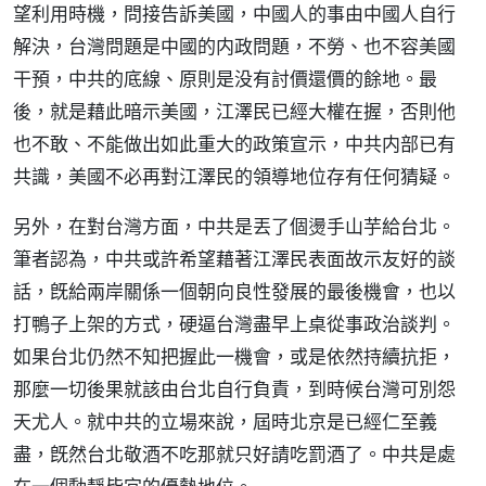
望利用時機，問接告訴美國，中國人的事由中國人自行
解決，台灣問題是中國的内政問題，不勞、也不容美國
干預，中共的底線、原則是没有討價還價的餘地。最
後，就是藉此暗示美國，江澤民已經大權在握，否則他
也不敢、不能做出如此重大的政策宣示，中共内部已有
共識，美國不必再對江澤民的領導地位存有任何猜疑。
另外，在對台灣方面，中共是丟了個燙手山芋給台北。
筆者認為，中共或許希望藉著江澤民表面故示友好的談
話，旣給兩岸關係一個朝向良性發展的最後機會，也以
打鴨子上架的方式，硬逼台灣盡早上桌從事政治談判。
如果台北仍然不知把握此一機會，或是依然持續抗拒，
那麼一切後果就該由台北自行負責，到時候台灣可別怨
天尤人。就中共的立場來說，屆時北京是已經仁至義
盡，旣然台北敬酒不吃那就只好請吃罰酒了。中共是處