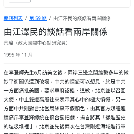
期刊列表
第 59 期
由江澤民的談話看兩岸關係
由江澤民的談話看兩岸關係
蔡瑋（政大國關中心副研究員）
1995 年 11 月
在李登輝先生6月訪美之後，兩岸三邊之間維繫多年的微
妙平衡關係遭到破壞，中共的憤怒可以想見。於是中共
一方面痛批美國，要求華府認錯、道歉，北京並以召回
大使，中止雙邊高層往來表示其心中的極大憤慨，另一
方面中共則對台北當局絲毫不假顏色，由其官方媒體連
續痛斥李登輝總統在搞台獨把戲，揚言將其「掃進歷史
的垃圾堆裡亅，北京並先後兩次在台灣附近海域進行軍