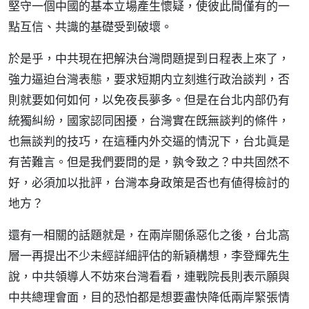
堅守一個中國的基本立場產生懷疑，使彼此間僅有的一
點互信、共識的基礎受到破壞。
於是乎，中共現在把解決台灣問題提到日程表上來了，
強力逼迫台灣表態，要求短期内立刻進行政治談判，否
則就要如何如何，以免夜長夢多。但是在台北内部仍有
統獨糾紛，國家認同困擾，台灣實在旣無談判的條件，
也無談判的技巧，在這種内外交逼的情況下，台北眞是
有苦難言。但是我們要問的是，孰令致之？中共固然不
好，必須加以批評，台灣本身政策是否也有値得檢討的
地方？
還有一相關的話題就是，在兩岸關係惡化之後，台北高
層一再提出不少未經詳細評估的新穎構想，李登輝先生
說，中共領導人不妨來台灣看看，連戰院長則表示願與
中共總理會面，目的恐怕都是想要盡快降低兩岸緊張情