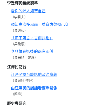
李登輝與總統選舉
愛你的鄰人如待自己
（李哲夫）
須知高處多風雨，莫貪虛榮禍己身
（黃興智）
「道不可言，言而非也」
（吳瓊恩）
李登輝參選後的兩岸關係
（黃采欣 整理）
江澤民訪台
江澤民訪台談話的政治意義
（黃采欣 整理）
由江澤民的談話看兩岸關係
（蔡瑋）
歷史與研究