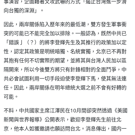
事演習，企圖藉著文攻武嚇的方式「遏止台灣進一步滑
向台獨的深淵」。
因此，兩岸關係陷入歷年來的最低潮，雙方發生軍事衝
突的可能已不能完全加以排除。一般認為，旣然中共已
「錯誤亅（？）的將李登輝先生及其推行的政策加以定
性，認定其政策是明統暗獨、名統實獨，北京已不再對
其抱有任何不切實際的期望，並將其與台灣人民加以區
隔開來，所以今後雙方將只有針鋒相對的全面鬥爭，中
共必會試圖利用一切手段迫使李登輝下馬，使其無法連
任。因此，兩岸關係在明年總統大選之前不會有好轉的
可能。
不料，中共國家主席江澤民在10月間卻突然透過《美國
新聞與世界報導》公開表示，歡迎李登輝先生前往北
京，他本人如獲邀請也願訪問台北。消息傳出，國内一