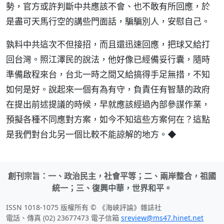
勢，官方或許判斷中共應該不會、也不敢有所回應，於
是盡可天馬行空的講些門面話，騙騙別人，安慰自己。
孰料中共這次不但接招，而且還迅速回應，把球又給打
回台灣。照江澤民的說法，他好像已經備妥行囊，隨時
準備啟程來台，台北一時之間又給搞得手足無措，不知
如何是好。說起來一個有為有守，負責任有智慧的政府
在提出前述提議的時候，早就應該經過內部參謀作業，
預擬各種不同應對方案，如今不知這些方案何在？這點
是我們對台北另一個比較不能諒解的地方。◆
創刊宗旨：一、政治民主，社會平等；二、兩岸整合，祖國
統一；三、復興中華，世界和平。
ISSN 1018-1075 版權所有 © 《海峽評論》雜誌社
電話、傳真 (02) 23677473 電子信箱
sreview@ms47.hinet.net