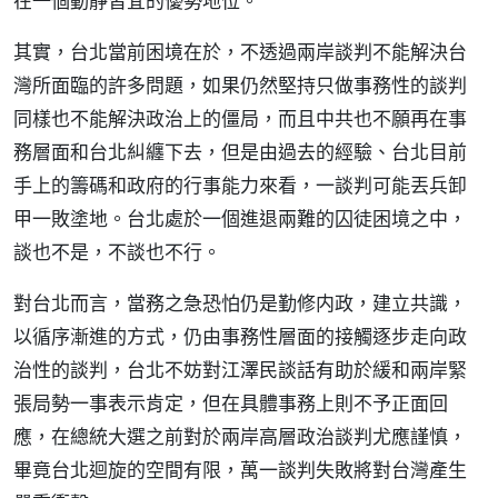
在一個動靜皆宜的優勢地位。
其實，台北當前困境在於，不透過兩岸談判不能解決台
灣所面臨的許多問題，如果仍然堅持只做事務性的談判
同樣也不能解決政治上的僵局，而且中共也不願再在事
務層面和台北糾纏下去，但是由過去的經驗、台北目前
手上的籌碼和政府的行事能力來看，一談判可能丟兵卸
甲一敗塗地。台北處於一個進退兩難的囚徒困境之中，
談也不是，不談也不行。
對台北而言，當務之急恐怕仍是勤修内政，建立共識，
以循序漸進的方式，仍由事務性層面的接觸逐步走向政
治性的談判，台北不妨對江澤民談話有助於緩和兩岸緊
張局勢一事表示肯定，但在具體事務上則不予正面回
應，在總統大選之前對於兩岸高層政治談判尤應謹慎，
畢竟台北迴旋的空間有限，萬一談判失敗將對台灣產生