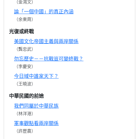
（金鴻文）
論「一個中國」的真正內涵
（余東周）
光復或終戰
美國文化帝國主義與兩岸關係
（龔忠武）
勿忘歷史－－抗戰豈可變終戰？
（李慶安）
今日域中誰家天下？
（王曉波）
中華民國的前途
我們同屬於中華民族
（林洋港）
軍事觀點看兩岸關係
（許歷農）