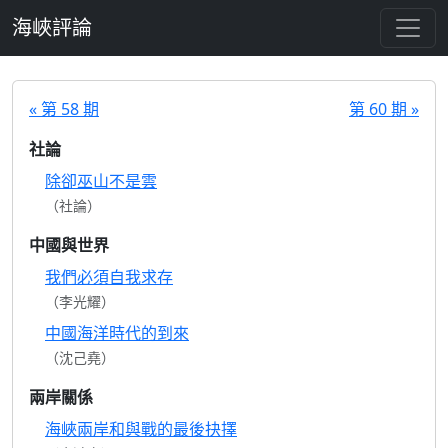
跳至主要內容
海峽評論
« 第 58 期
第 60 期 »
社論
除卻巫山不是雲
（社論）
中國與世界
我們必須自我求存
（李光耀）
中國海洋時代的到來
（沈己堯）
兩岸關係
海峽兩岸和與戰的最後抉擇