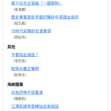
蔣介石也主張過「一國兩制」
（張海鵬）
歷史事實是從矛盾的陳述中清理出來的
（程玉鳳）
70年代初期的社會衝突
（郭紀舟）
其他
今要如此胡說？
（李所思）
耿榮水嚴正聲明
（耿榮水）
海峽隨筆
白色恐怖不容重演
（陳毓鈞）
江澤民請李登輝站出來說話