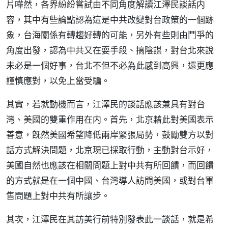
片嘩然，各界紛紛嘗試由不同角度解讀江澤民談話内
容，其中有些論點認為這是中共改變對台政策的一個跡
象，台海關係有轉趨好轉的可能，另外有些則由鬥爭的
角度出發，認為中共又在耍手段、搞陰謀，對台北來說
未必是一個好事，台北不但不必為此感到高興，還更應
謹慎應對，以免上當受騙。
其實，若就動機而言，江澤民的談話應該兼具有對台
灣、美國的雙重作用在内。首先，北京藉此對美國表示
善意，旣然美國希望降低兩岸緊張局勢，鼓勵雙方以對
話方式解決問題，北京現已採取行動，主動對台示好，
美國自然也應該在相關問題上對中共有所回饋，而回饋
的方式就是在一個中國、台灣導人訪問美國，或對台軍
售問題上對中共有所讓步。
其次，江澤民在其訪美行前特別發表此一談話，就是希