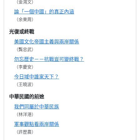
（金鴻文）
論「一個中國」的真正內涵
（余東周）
光復或終戰
美國文化帝國主義與兩岸關係
（龔忠武）
勿忘歷史－－抗戰豈可變終戰？
（李慶安）
今日域中誰家天下？
（王曉波）
中華民國的前途
我們同屬於中華民族
（林洋港）
軍事觀點看兩岸關係
（許歷農）