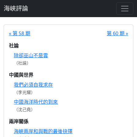
跳至主要內容
海峽評論
« 第 58 期
第 60 期 »
社論
除卻巫山不是雲
（社論）
中國與世界
我們必須自我求存
（李光耀）
中國海洋時代的到來
（沈己堯）
兩岸關係
海峽兩岸和與戰的最後抉擇