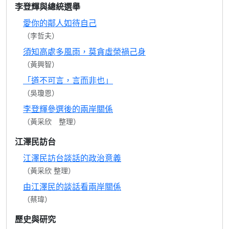
李登輝與總統選舉
愛你的鄰人如待自己
（李哲夫）
須知高處多風雨，莫貪虛榮禍己身
（黃興智）
「道不可言，言而非也」
（吳瓊恩）
李登輝參選後的兩岸關係
（黃采欣 整理）
江澤民訪台
江澤民訪台談話的政治意義
（黃采欣 整理）
由江澤民的談話看兩岸關係
（蔡瑋）
歷史與研究