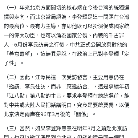
（一）年來北京方面關切的核心端在今後台灣的統獨選
擇與走向，而北京當局認為，李登輝是這一問題在台灣
的最高位、最有力主導，亦即他既可以扮演促成國家統
一的偉大功臣，也可以淪為國家分裂、內戰的千古罪
人。6月份李氏訪美之行後，中共正式公開放棄對他的
「善意寄望」，這無異是說，在政治上已對李登輝「定
了性」。
（二）因此，江澤民這一次受訪發言，主要用意仍在
「邀請」李氏往訪，而非「應邀訪台」，這是承續年初
「江八點」第八點的主旨，要求李登輝在總統選前，能
對中共或大陸人民把話講明白，究竟是要統要獨，以便
北京決定兩岸在96年3月後的「關係」。
（三）當然，如果李登輝無意在明年3月之前赴北京訪
問，也可以邀江澤民到台北來，但談的還是同一個問