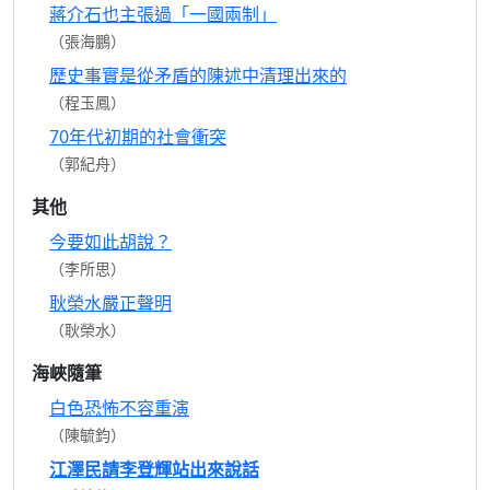
蔣介石也主張過「一國兩制」
（張海鵬）
歷史事實是從矛盾的陳述中清理出來的
（程玉鳳）
70年代初期的社會衝突
（郭紀舟）
其他
今要如此胡說？
（李所思）
耿榮水嚴正聲明
（耿榮水）
海峽隨筆
白色恐怖不容重演
（陳毓鈞）
江澤民請李登輝站出來說話