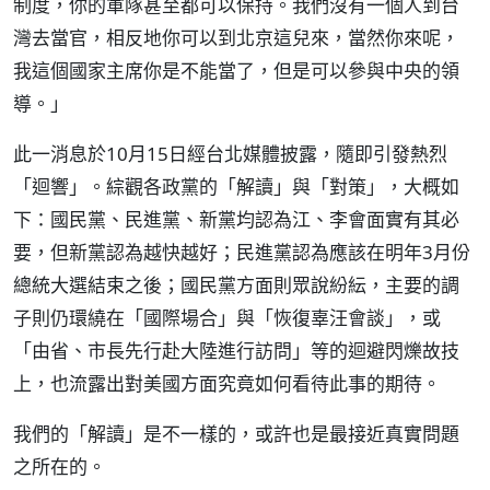
制度，你的軍隊甚至都可以保持。我們沒有一個人到台
灣去當官，相反地你可以到北京這兒來，當然你來呢，
我這個國家主席你是不能當了，但是可以參與中央的領
導。」
此一消息於10月15日經台北媒體披露，隨即引發熱烈
「迴響」。綜觀各政黨的「解讀」與「對策」，大概如
下：國民黨、民進黨、新黨均認為江、李會面實有其必
要，但新黨認為越快越好；民進黨認為應該在明年3月份
總統大選結束之後；國民黨方面則眾說紛紜，主要的調
子則仍環繞在「國際場合」與「恢復辜汪會談」，或
「由省、市長先行赴大陸進行訪問」等的迴避閃爍故技
上，也流露出對美國方面究竟如何看待此事的期待。
我們的「解讀」是不一樣的，或許也是最接近真實問題
之所在的。