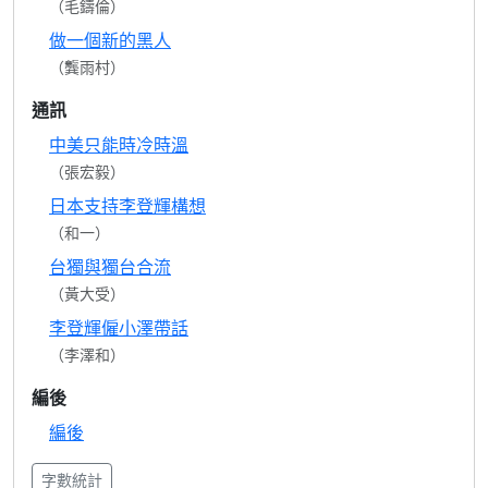
（毛鑄倫）
做一個新的黑人
（龔雨村）
通訊
中美只能時冷時溫
（張宏毅）
日本支持李登輝構想
（和一）
台獨與獨台合流
（黃大受）
李登輝僱小澤帶話
（李澤和）
編後
編後
字數統計