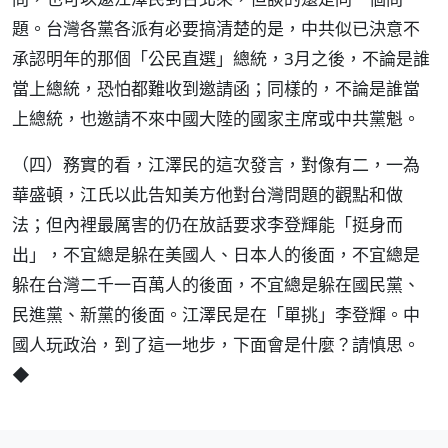
題。台灣各黨各派有必要搞清楚的是，中共似已決意不
承認明年的那個「公民直選」總統，3月之後，不論是誰
當上總統，恐怕都難收到邀請函；同樣的，不論是誰當
上總統，也邀請不來中國大陸的國家主席或中共黨魁。
（四）務實的看，江澤民的這次發言，對像有二，一為
華盛頓，江氏以此告知美方他對台灣問題的觀點和做
法；但內裡最厲害的仍在放話要求李登輝能「挺身而
出」，不宜總是躲在美國人、日本人的後面，不宜總是
躲在台灣二千一百萬人的後面，不宜總是躲在國民黨、
民進黨、新黨的後面。江澤民是在「單挑」李登輝。中
國人玩政治，到了這一地步，下面會是什麼？請慎思。
◆