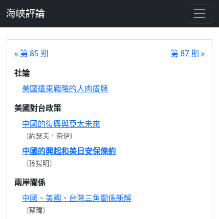
跳至主要內容
海峽評論
« 第 85 期
第 87 期 »
社論
美國遠東戰略的人肉盾牌
美國對台政策
中國的復興與亞太未來
（約瑟夫．奈伊）
中國的興起和美日安保條約
（孫揚明）
兩岸關係
中國、美國、台灣三角關係新解
（蔡瑋）