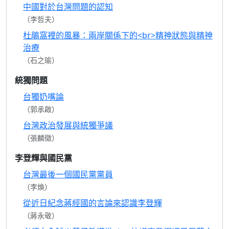
中國對於台灣問題的認知
（李哲夫）
杜鵑窩裡的風暴：兩岸關係下的<br>精神狀態與精神
治療
（石之瑜）
統獨問題
台獨奶嘴論
（郭承啟）
台灣政治發展與統獨爭議
（張麟徵）
李登輝與國民黨
台灣最後一個國民黨黨員
（李煥）
從近日紀念蔣經國的言論來認識李登輝
（蔣永敬）