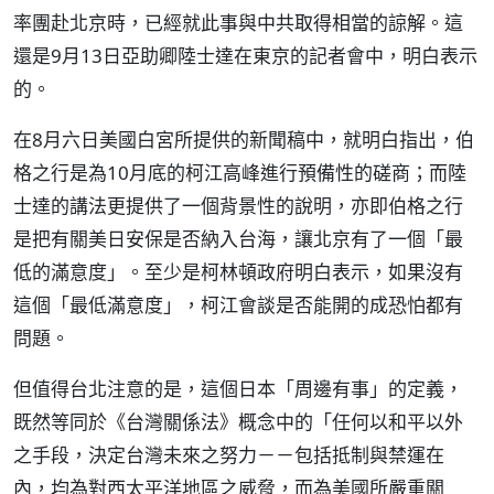
率團赴北京時，已經就此事與中共取得相當的諒解。這
還是9月13日亞助卿陸士達在東京的記者會中，明白表示
的。
在8月六日美國白宮所提供的新聞稿中，就明白指出，伯
格之行是為10月底的柯江高峰進行預備性的磋商；而陸
士達的講法更提供了一個背景性的說明，亦即伯格之行
是把有關美日安保是否納入台海，讓北京有了一個「最
低的滿意度」。至少是柯林頓政府明白表示，如果沒有
這個「最低滿意度」，柯江會談是否能開的成恐怕都有
問題。
但值得台北注意的是，這個日本「周邊有事」的定義，
既然等同於《台灣關係法》概念中的「任何以和平以外
之手段，決定台灣未來之努力－－包括抵制與禁運在
內，均為對西太平洋地區之威脅，而為美國所嚴重關