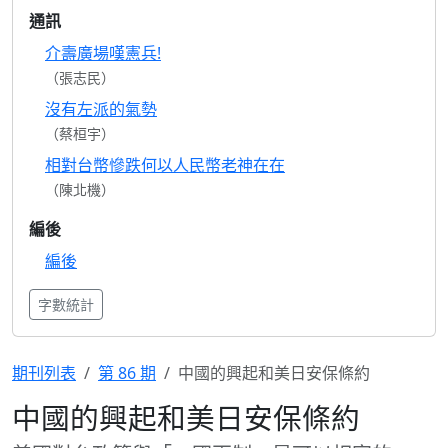
通訊
介壽廣場嘆憲兵!
（張志民）
沒有左派的氣勢
（蔡桓宇）
相對台幣慘跌何以人民幣老神在在
（陳北機）
編後
編後
字數統計
期刊列表
第 86 期
中國的興起和美日安保條約
中國的興起和美日安保條約