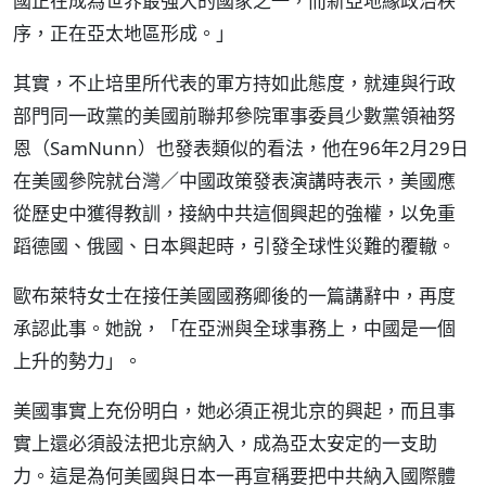
國正在成為世界最強大的國家之一，而新亞地緣政治秩
序，正在亞太地區形成。」
其實，不止培里所代表的軍方持如此態度，就連與行政
部門同一政黨的美國前聯邦參院軍事委員少數黨領袖努
恩（SamNunn）也發表類似的看法，他在96年2月29日
在美國參院就台灣／中國政策發表演講時表示，美國應
從歷史中獲得教訓，接納中共這個興起的強權，以免重
蹈德國、俄國、日本興起時，引發全球性災難的覆轍。
歐布萊特女士在接任美國國務卿後的一篇講辭中，再度
承認此事。她說，「在亞洲與全球事務上，中國是一個
上升的勢力」。
美國事實上充份明白，她必須正視北京的興起，而且事
實上還必須設法把北京納入，成為亞太安定的一支助
力。這是為何美國與日本一再宣稱要把中共納入國際體