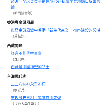
必須向全球炎黃子孫道歉<br>抗議李登輝媚日反華言
論
（新同盟會等）
香港與金融風暴
東亞金融風波中香港「新生代產業」<br>建設的契機
（黃枝連）
西藏問題
謊言不能代替事實
（沈己堯）
西藏是中國神聖的領土
台灣現代史
二二八精神永垂不朽
（劉延兵）
重現歷史真相 謳歌自由先聲
（《台大學生報》）