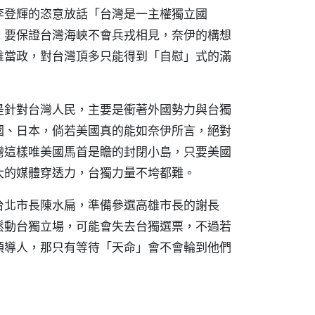
李登輝的恣意放話「台灣是一主權獨立國
，要保證台灣海峽不會兵戎相見，奈伊的構想
誰當政，對台灣頂多只能得到「自慰」式的滿
是針對台灣人民，主要是衝著外國勢力與台獨
國、日本，倘若美國真的能如奈伊所言，絕對
灣這樣唯美國馬首是瞻的封閉小島，只要美國
大的媒體穿透力，台獨力量不垮都難。
台北市長陳水扁，準備參選高雄市長的謝長
鬆動台獨立場，可能會失去台獨選票，不過若
領導人，那只有等待「天命」會不會輪到他們