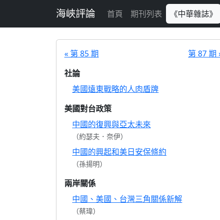
跳至主要內容
海峽評論
首頁
期刊列表
《中華雜誌》
« 第 85 期
第 87 期 
社論
美國遠東戰略的人肉盾牌
美國對台政策
中國的復興與亞太未來
（約瑟夫．奈伊）
中國的興起和美日安保條約
（孫揚明）
兩岸關係
中國、美國、台灣三角關係新解
（蔡瑋）