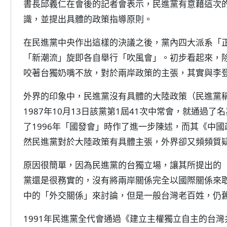
書長邱義仁在會後的記者會表示，民進黨有意藉這次
識，並提出具體的政策指導原則。
在民進黨中央作出這樣的決議之後，黨內四大派系「
「新潮流」旋即各自舉行「吹風會」。初步看起來，
咬著台獨奶嘴不放，對於兩岸政策的主張，其實與李
外界的印象中，民進黨沒有具體的大陸政策（民進黨
1987年10月13日該黨第1屆41次中常會，就通過
了1996年「國發會」時作了進一步陳述，而其《中國
然民進黨對於大陸政策有具體主張，外界卻又頻頻質
原因很簡單，因為民進黨的台獨立場，讓其所提出的
黨還是很務實的，沒有將兩岸關係完全以國際關係來
中的「外交關係」來討論，但是一般台灣老百姓，仍
1991年民進黨全代會通過《建立主權獨立自主的台