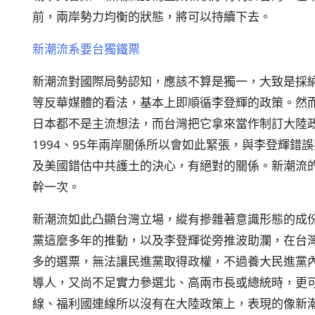
前，兩岸勢力均衡的狀態，將可以持續下去。
新潮流系要台獨鐵票
新潮流對國際局勢認知，應該不算是獨一，大致是採
等反華媒體的看法，基本上即順循李登輝的政策。然
日本都不是主流想法，而台灣把它拿來當作制訂大陸
1994、95年兩岸關係所以會如此緊張，與李登輝錯
及美國錯估中共護土的決心，有絕對的關係。新潮流
幹一次。
新潮流如此凸顯台灣立場，縱有摻雜著意識形態的成
黨這麼多年的推動，以及李登輝從旁推波助瀾，在台
多的選票，無法讓民進黨取得政權，不過養大民進黨
導人，又尚不足實力參選北、高兩市長或總統時，更
線、福利國連線所以沒有在大陸政策上，表現的像新