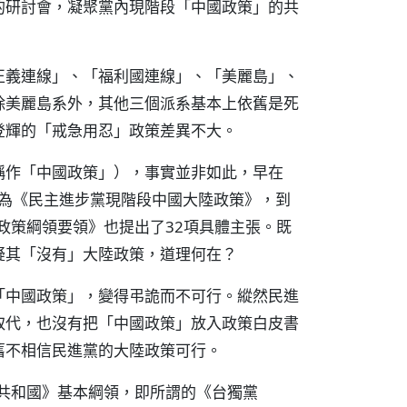
的研討會，凝聚黨內現階段「中國政策」的共
正義連線」、「福利國連線」、「美麗島」、
除美麗島系外，其他三個派系基本上依舊是死
登輝的「戒急用忍」政策差異不大。
稱作「中國政策」），事實並非如此，早在
了名為《民主進步黨現階段中國大陸政策》，到
政策綱領要領》也提出了32項具體主張。既
疑其「沒有」大陸政策，道理何在？
「中國政策」，變得弔詭而不可行。縱然民進
取代，也沒有把「中國政策」放入政策白皮書
舊不相信民進黨的大陸政策可行。
灣共和國》基本綱領，即所謂的《台獨黨