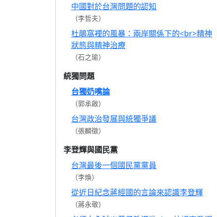
中國對於台灣問題的認知
（李哲夫）
杜鵑窩裡的風暴：兩岸關係下的<br>精神
狀態與精神治療
（石之瑜）
統獨問題
台獨奶嘴論
（郭承啟）
台灣政治發展與統獨爭議
（張麟徵）
李登輝與國民黨
台灣最後一個國民黨黨員
（李煥）
從近日紀念蔣經國的言論來認識李登輝
（蔣永敬）