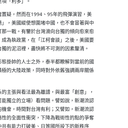
是項「利多」。
疑，然而在1994、95年的飛彈演習，美
題」，美國縱使想圍堵中國，也不會冒著與中
打那一戰。有鑒於台灣滑向台獨的傾向愈來愈
，成為執政黨，在「江柯會談」之後，美國要
台獨的泥沼裡，盡快將不可測的因素釐清。
形態掛帥的人士之外，泰半都瞭解到當前的國
積極的大陸政策，同時對外依舊強調兩岸關係
系的主張與看法最為離譜，與最富「創意」，
可能獨立的立場）看問題。譬如說，新潮流認
的機會，時間對台灣有利；又譬如，新潮流認
略性的全面性衝突，下降為戰術性的點的爭奪
中共有能力打破美、日等國所設下的新秩序