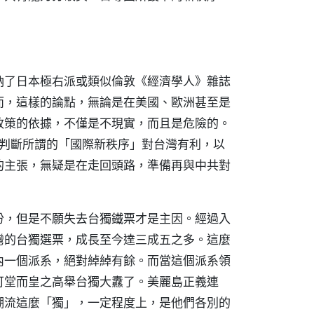
納了日本極右派或類似倫敦《經濟學人》雜誌
而，這樣的論點，無論是在美國、歐洲甚至是
政策的依據，不僅是不現實，而且是危險的。
誤判斷所謂的「國際新秩序」對台灣有利，以
的主張，無疑是在走回頭路，準備再與中共對
份，但是不願失去台獨鐵票才是主因。經過入
灣的台獨選票，成長至今達三成五之多。這麼
內一個派系，絕對綽綽有餘。而當這個派系領
可堂而皇之高舉台獨大纛了。美麗島正義連
潮流這麼「獨」，一定程度上，是他們各別的