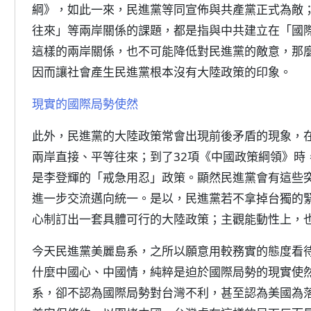
綱》，如此一來，民進黨等同宣佈與共產黨正式為敵
往來」等兩岸關係的課題，都是指與中共建立在「國
這樣的兩岸關係，也不可能降低對民進黨的敵意，那
因而讓社會產生民進黨根本沒有大陸政策的印象。
現實的國際局勢使然
此外，民進黨的大陸政策常會出現前後矛盾的現象，在
兩岸直接、平等往來；到了32項《中國政策綱領》時
是李登輝的「戒急用忍」政策。顯然民進黨會有這些
進一步交流邁向統一。是以，民進黨若不拿掉台獨的
心制訂出一套具體可行的大陸政策；主觀能動性上，
今天民進黨美麗島系，之所以願意用較務實的態度看
什麼中國心、中國情，純粹是迫於國際局勢的現實使
系，卻不認為國際局勢對台灣不利，甚至認為美國為