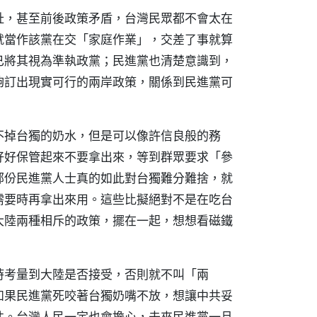
扯，甚至前後政策矛盾，台灣民眾都不會太在
就當作該黨在交「家庭作業」，交差了事就算
已將其視為準執政黨；民進黨也清楚意識到，
夠訂出現實可行的兩岸政策，關係到民進黨可
不掉台獨的奶水，但是可以像許信良般的務
好好保管起來不要拿出來，等到群眾要求「參
部份民進黨人士真的如此對台獨難分難捨，就
需要時再拿出來用。這些比擬絕對不是在吃台
大陸兩種相斥的政策，擺在一起，想想看磁鐵
時考量到大陸是否接受，否則就不叫「兩
如果民進黨死咬著台獨奶嘴不放，想讓中共妥
性。台灣人民一定也會擔心，未來民進黨一旦