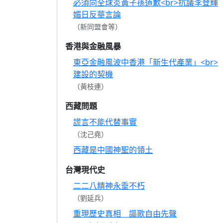
必須向全球炎黃子孫道歉<br>抗議李登輝
媚日反華言論
（新同盟會等）
香港與金融風暴
東亞金融風波中香港「新生代產業」<br>
建設的契機
（黃枝連）
西藏問題
謊言不能代替事實
（沈己堯）
西藏是中國神聖的領土
台灣現代史
二二八精神永垂不朽
（劉延兵）
重現歷史真相 謳歌自由先聲