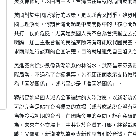
美安保條約，以圍堵中國，台灣處在這樣的局面反而
美國對於中國所採行的政策，是既聯合又鬥爭，殆毋庸置
國已理解到，何謂台灣問題是中美關係中的「核心問
共打一仗的危險，尤其是美國人民不會為台灣獨立去
明顯，加上主張台獨的民進黨隨時有可能取代國民黨
求兩岸進行談判的企圖清楚，目的就是避免自己陷入
民進黨內除少數像新潮流系的林濁水、洪奇昌等意識
際局勢，不過為了台獨選票，皆不願正面表示支持較
為「國際關係」，或者至少是「准國際關係」。
觀諸民進黨四大派系公開論述的大陸政策，以新潮流
可說完全是站在台灣獨立的立場（或者應該說台灣有
為後冷戰初期的台灣，在國際發展的空間，能有突破
為，未來在外交場上，中共對於台灣的打壓，將從戰
戰；又譬如，新潮流認為亞太新秩序有利於台灣，在