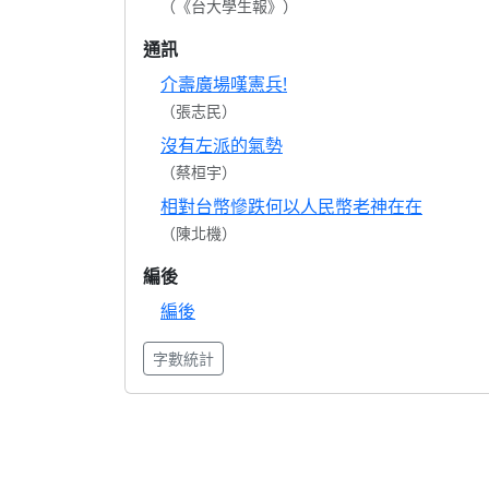
（《台大學生報》）
通訊
介壽廣場嘆憲兵!
（張志民）
沒有左派的氣勢
（蔡桓宇）
相對台幣慘跌何以人民幣老神在在
（陳北機）
編後
編後
字數統計