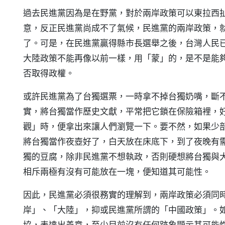
過去民進黨因為是在野黨，對於兩岸政策可以東拉西
意，反正民進黨尚成不了氣候，民進黨的兩岸政策，
了。可是，在民進黨贏得縣市長選舉之後，台灣人民
大陸政策不能再像以前一樣，用「蒙」的，是不是能
否取得政權。
或許民進黨為了台獨選票，一時拿不掉台獨奶嘴，斷
實，將台獨當作歷史文獻，平常把它鎖在保險箱裡，
觀」時，便拿出來讓人們瀏覽一下。要不然，如果少
將台獨當作夜壺好了，白天放在床底下，到了夜晚有
獨的豆腐，除非民進黨不想執政，否則硬想將台獨與
相斥兩極有沒有可能放在一塊，便知道其可能性。
因此，民進黨必須很務實的理解到，兩岸政策必須同
岸」、「大陸」，抑或民進黨所謂的「中國政策」。
協，表達出善意，至少目前沒有任何跡象顯示其可能