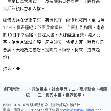
「南京日軍大屠殺」，及抗議媚日辱國者，正義行為，
憲兵無視民意和人權。
緬懷憲兵在保衛南京，英勇死守，經慘烈戰鬥，至12月
12日，彈盡糧絕；於憲兵節當日，全團壯烈殉國，南京
於13日不幸淪陷。日寇入城，大肆姦淫屠戮，殺人比
賽，使南京滿城血腥；屍臭沖天，慘絕人寰，獸兵真是
惡魔，天地為之震怒。投降尚不悔罪，何來「道歉過
份」
張志民◆
創刊宗旨：一、政治民主，社會平等；二、兩岸整合，祖國
統一；三、復興中華，世界和平。
ISSN 1018-1075 版權所有 © 《海峽評論》雜誌社
電話、傳真 (02) 23677473 電子信箱
sreview@ms47.hinet.net