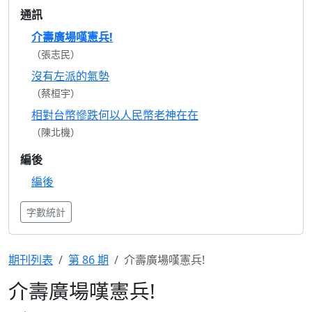
通訊
介壽廣場嘆憲兵!
（張志民）
沒有左派的氣勢
（蔡桓宇）
相對台幣慘跌何以人民幣老神在在
（陳北機）
編後
編後
字數統計
期刊列表
第 86 期
介壽廣場嘆憲兵!
介壽廣場嘆憲兵!