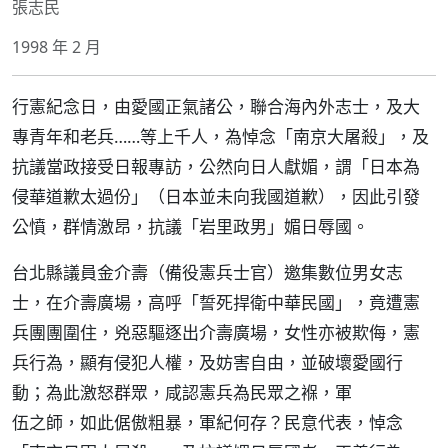
張志民
1998 年 2 月
行憲紀念日，由愛國正氣諸公，聯合海內外志士，及大
專青年和老兵……等上千人，為悼念「南京大屠殺」，及
抗議當政接受日報專訪，公然向日人獻媚，謂「日本為
侵華道歉太過份」（日本並未向我國道歉），因此引發
公憤，群情激昂，抗議「岩里政男」媚日辱國。
台北縣議員金介壽（備役憲兵士官）邀集數位男女志
士，在介壽廣場，高呼「誓死捍衛中華民國」，竟遭憲
兵團團圍住，兇惡驅逐出介壽廣場，女性亦被欺侮，憲
兵行為，顯有侵犯人權，及妨害自由，並破壞愛國行
動；為此激怒群眾，咸認憲兵為民眾之褓，軍
伍之師，如此倨傲粗暴，軍紀何存？民意代表，悼念