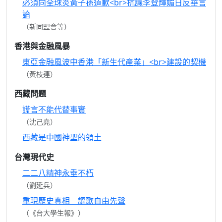
必須向全球炎黃子孫道歉<br>抗議李登輝媚日反華言
論
（新同盟會等）
香港與金融風暴
東亞金融風波中香港「新生代產業」<br>建設的契機
（黃枝連）
西藏問題
謊言不能代替事實
（沈己堯）
西藏是中國神聖的領土
台灣現代史
二二八精神永垂不朽
（劉延兵）
重現歷史真相 謳歌自由先聲
（《台大學生報》）