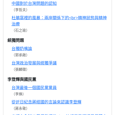
中國對於台灣問題的認知
（李哲夫）
杜鵑窩裡的風暴：兩岸關係下的<br>精神狀態與精神
治療
（石之瑜）
統獨問題
台獨奶嘴論
（郭承啟）
台灣政治發展與統獨爭議
（張麟徵）
李登輝與國民黨
台灣最後一個國民黨黨員
（李煥）
從近日紀念蔣經國的言論來認識李登輝
（蔣永敬）