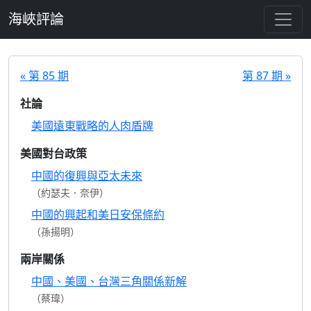
跳至主要內容
海峽評論
« 第 85 期
第 87 期 »
社論
美國遠東戰略的人肉盾牌
美國對台政策
中國的復興與亞太未來
（約瑟夫．奈伊）
中國的興起和美日安保條約
（孫揚明）
兩岸關係
中國、美國、台灣三角關係新解
（蔡瑋）