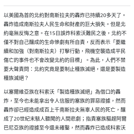
以美國為首的北約對南斯拉夫的轟炸已持續20多天了。
轟炸造成南斯拉夫人民生命和財產的巨大損失。但是北
約毫無反悔之意。在15日誤炸科索沃難民之後，北約不
僅不對自己釀成的生命慘劇有所自責，反而表示「要繼
續和加強（對南斯拉夫）打擊行動，飛機空襲造成平民
傷亡的事件也不會改變北約的目標」。為此，人們不禁
要大聲責問：北約究竟是要制止種族滅絕，還是要製造
種族滅絕？
以塞爾維亞族在科索沃「製造種族滅絕」為借口的轟
炸，至今也未能拿出令人信服的塞族的罪惡證據，然而
轟炸卻已經造成成百上千南斯拉夫無辜人民的死亡，釀
成了20世紀末駭人聽聞的人間悲劇；指責塞族驅趕阿爾
巴尼亞族的證據至今還未確鑿，然而轟炸已造成科索沃