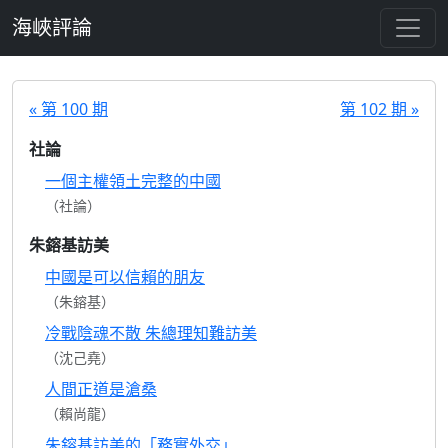
跳至主要內容
海峽評論
« 第 100 期
第 102 期 »
社論
一個主權領土完整的中國
（社論）
朱鎔基訪美
中國是可以信賴的朋友
（朱鎔基）
冷戰陰魂不散 朱總理知難訪美
（沈己堯）
人間正道是滄桑
（賴尚龍）
朱鎔基訪美的「務實外交」