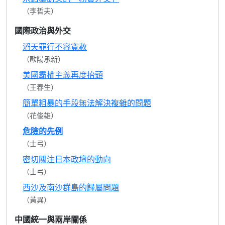
（李哲夫）
國際政治與外交
滔天罪行不容寬赦
（歐陽承新）
美國霸權主義再度抬頭
（王春生）
簡單粗暴的手段無法解決複雜的問題
（花俊雄）
危險的先例
（士弓）
密切關注日本政壇的動向
（士弓）
西沙及南沙群島的歸屬問題
（黃異）
中國統一與兩岸關係