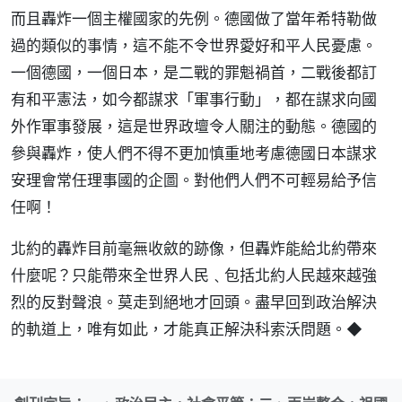
而且轟炸一個主權國家的先例。德國做了當年希特勒做
過的類似的事情，這不能不令世界愛好和平人民憂慮。
一個德國，一個日本，是二戰的罪魁禍首，二戰後都訂
有和平憲法，如今都謀求「軍事行動」，都在謀求向國
外作軍事發展，這是世界政壇令人關注的動態。德國的
參與轟炸，使人們不得不更加慎重地考慮德國日本謀求
安理會常任理事國的企圖。對他們人們不可輕易給予信
任啊！
北約的轟炸目前毫無收斂的跡像，但轟炸能給北約帶來
什麼呢？只能帶來全世界人民﹑包括北約人民越來越強
烈的反對聲浪。莫走到絕地才回頭。盡早回到政治解決
的軌道上，唯有如此，才能真正解決科索沃問題。◆