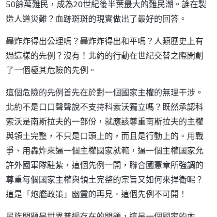
50餘萬難民，成為20世紀後半葉最大的難民潮。誰在製
造人道災難？血跡斑斑的現實做出了最好的回答。
轟炸炸得出公理嗎？轟炸炸得出和平嗎？人類歷史上有
過這樣的先例？沒有！北約的行動在世紀交替之際開創
了一個極其危險的先例。
這個危險的先例首先在於對一個國家主權的無理干涉。
北約不是口口聲聲說不支持科索沃獨立嗎？既然承認科
索沃是南斯拉夫的一部份，就應該尊重南斯拉夫的主權
與領土完整，不只是口頭上的，而且是行動上的。用戰
爭、用轟炸來逼一個主權國家就範，逼一個主權國家允
許外國軍隊駐紮，這個先例一開，聯合國憲章所強調的
尊重每個國家主權與領土完整的宗旨又如何來捍衛呢？
這是「炮艦政策」幽靈的再見。這個先例不可開！
民族問題是世界普遍存在的問題，這是一個國家的內