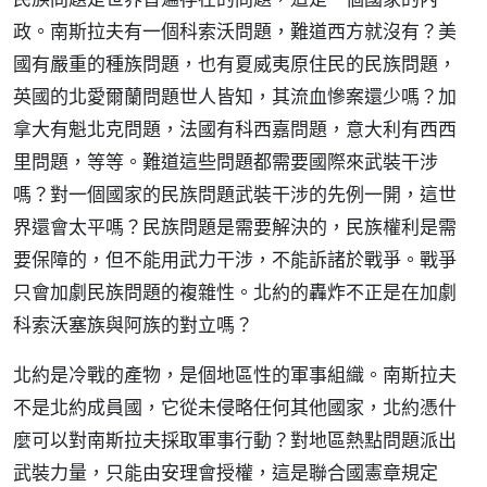
政。南斯拉夫有一個科索沃問題，難道西方就沒有？美
國有嚴重的種族問題，也有夏威夷原住民的民族問題，
英國的北愛爾蘭問題世人皆知，其流血慘案還少嗎？加
拿大有魁北克問題，法國有科西嘉問題，意大利有西西
里問題，等等。難道這些問題都需要國際來武裝干涉
嗎？對一個國家的民族問題武裝干涉的先例一開，這世
界還會太平嗎？民族問題是需要解決的，民族權利是需
要保障的，但不能用武力干涉，不能訴諸於戰爭。戰爭
只會加劇民族問題的複雜性。北約的轟炸不正是在加劇
科索沃塞族與阿族的對立嗎？
北約是冷戰的產物，是個地區性的軍事組織。南斯拉夫
不是北約成員國，它從未侵略任何其他國家，北約憑什
麼可以對南斯拉夫採取軍事行動？對地區熱點問題派出
武裝力量，只能由安理會授權，這是聯合國憲章規定