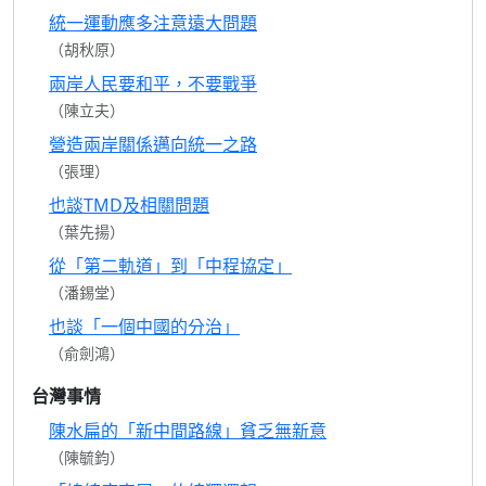
統一運動應多注意遠大問題
（胡秋原）
兩岸人民要和平，不要戰爭
（陳立夫）
營造兩岸關係邁向統一之路
（張理）
也談TMD及相關問題
（葉先揚）
從「第二軌道」到「中程協定」
（潘錫堂）
也談「一個中國的分治」
（俞劍鴻）
台灣事情
陳水扁的「新中間路線」貧乏無新意
（陳毓鈞）