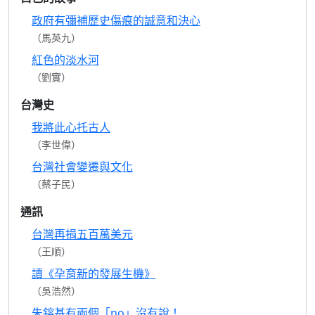
政府有彌補歷史傷痕的誠意和決心
（馬英九）
紅色的淡水河
（劉實）
台灣史
我將此心托古人
（李世偉）
台灣社會變遷與文化
（蔡子民）
通訊
台灣再捐五百萬美元
（王順）
讀《孕育新的發展生機》
（吳浩然）
朱鎔基有兩個「no」沒有說！