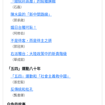
「總統府高層」的統獨邏輯
（石磊）
陳水扁的「新中間路線」
（郭承啟）
媚日台獨可恥！
（阿修伯）
不是待客，而是待主之道
（郭冠英）
右派獨台：大陸政策中的新貴階級
（華成韶）
「五四」運動八十年
「五四」運動和「社會主義救中國」
（張宏毅）
反傳統和批孔
（龔書鐸）
白色的故事