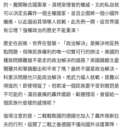
的。撇開聯合國憲章，漠視安理會的權威，北約私自就
可以決定去轟炸一個主權國家，並且企圖將一個小國炸
癱瘓，以此逼迫其領導人就範，此先例一開，這世界還
有公理？強權政治的歷史不能重演！
歷史在前進，世界在發展。「政治解決」是解決地區熱
點問題、保障民族權利的唯一切實可行的辦法。美國的
種族問題難道不是走的政治解決的道路？英國鎮壓北愛
爾蘭共和軍鎮壓出和平來了嗎？最終不還是政治解決。
科索沃問題也只能政治解決。用武力逼人就範，是難以
得逞的！即使得逞了，但欺凌一個民族要不受到懲罰是
不可能的。滿目瘡痍的轟炸遺跡，斷牆殘垣，會留給一
個民族什麼樣的感情呢？
值得注意的是，二戰戰敗國的德國也加入了轟炸南斯拉
夫的行列，這開了二戰之後德國不僅向國外派遣軍隊，