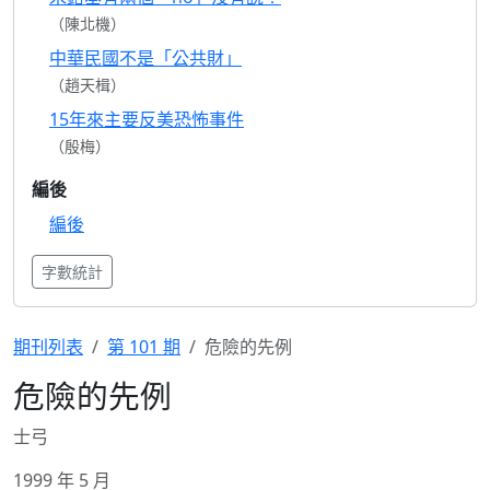
（陳北機）
中華民國不是「公共財」
（趙天楫）
15年來主要反美恐怖事件
（殷梅）
編後
編後
字數統計
期刊列表
第 101 期
危險的先例
危險的先例
士弓
1999 年 5 月