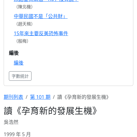
（陳北機）
中華民國不是「公共財」
（趙天楫）
15年來主要反美恐怖事件
（殷梅）
編後
編後
字數統計
期刊列表
第 101 期
讀《孕育新的發展生機》
讀《孕育新的發展生機》
吳浩然
1999 年 5 月