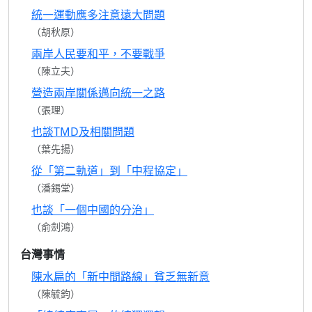
統一運動應多注意遠大問題
（胡秋原）
兩岸人民要和平，不要戰爭
（陳立夫）
營造兩岸關係邁向統一之路
（張理）
也談TMD及相關問題
（葉先揚）
從「第二軌道」到「中程協定」
（潘錫堂）
也談「一個中國的分治」
（俞劍鴻）
台灣事情
陳水扁的「新中間路線」貧乏無新意
（陳毓鈞）