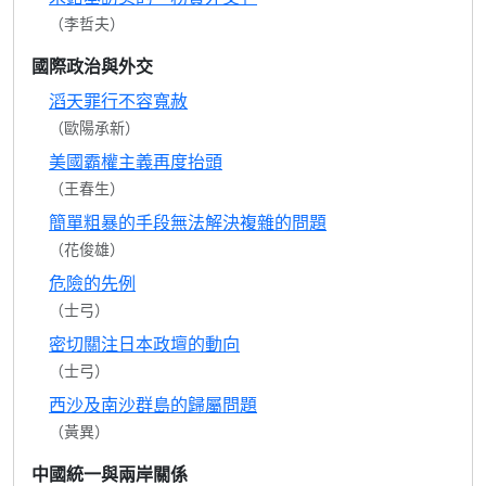
（李哲夫）
國際政治與外交
滔天罪行不容寬赦
（歐陽承新）
美國霸權主義再度抬頭
（王春生）
簡單粗暴的手段無法解決複雜的問題
（花俊雄）
危險的先例
（士弓）
密切關注日本政壇的動向
（士弓）
西沙及南沙群島的歸屬問題
（黃異）
中國統一與兩岸關係