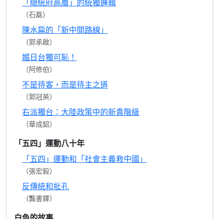
「總統府高層」的統獨邏輯
（石磊）
陳水扁的「新中間路線」
（郭承啟）
媚日台獨可恥！
（阿修伯）
不是待客，而是待主之道
（郭冠英）
右派獨台：大陸政策中的新貴階級
（華成韶）
「五四」運動八十年
「五四」運動和「社會主義救中國」
（張宏毅）
反傳統和批孔
（龔書鐸）
白色的故事