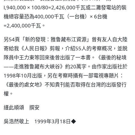
l,940,000 × 100/80=2,426,000千瓦或二灘發電站的裝
機總容量恐為400,000千瓦（一台機）× 6台機
=2,400,000千瓦。
另54頁「新的發現：雅鲁藏布江資源」曾有友人自大陸
寄給我《人民日報》剪報，介紹55人的考察概况，並脱
隊員中王力東等回來後曾出版了一本書。《最後的秘境
——走進雅鲁藏布大峽谷》約20萬字。由作家出版社於
1998年10月出版，另在考察時攝有一部電視專題片：
《最後的處女地》不知貴刊能否取得在台灣的出版發行
權。
謹此順頌 撰安
吳浩然敬上 1999年3月18日◆