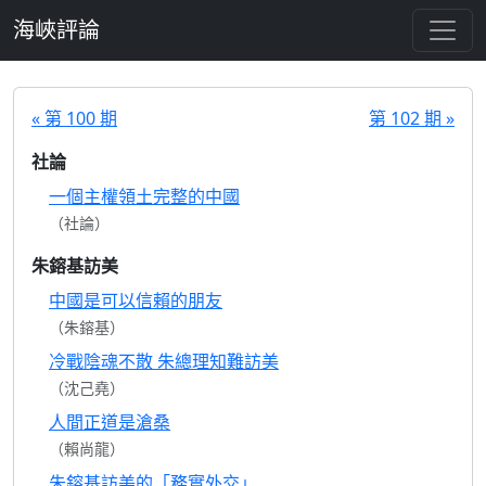
跳至主要內容
海峽評論
« 第 100 期
第 102 期 »
社論
一個主權領土完整的中國
（社論）
朱鎔基訪美
中國是可以信賴的朋友
（朱鎔基）
冷戰陰魂不散 朱總理知難訪美
（沈己堯）
人間正道是滄桑
（賴尚龍）
朱鎔基訪美的「務實外交」