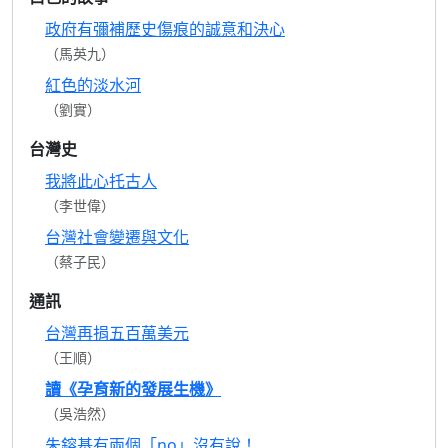
政府有彌補歷史傷痕的誠意和決心
（馬英九）
紅色的淡水河
（劉實）
台灣史
我將此心托古人
（李世偉）
台灣社會變遷與文化
（蔡子民）
通訊
台灣再捐五百萬美元
（王順）
讀《孕育新的發展生機》
（吳浩然）
朱鎔基有兩個「no」沒有說！