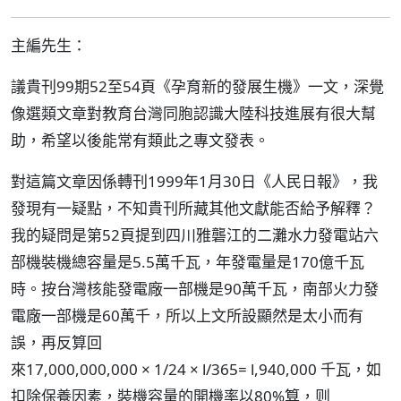
主編先生：
議貴刊99期52至54頁《孕育新的發展生機》一文，深覺
像選類文章對教育台灣同胞認識大陸科技進展有很大幫
助，希望以後能常有類此之專文發表。
對這篇文章因係轉刊1999年1月30日《人民日報》，我
發現有一疑點，不知貴刊所藏其他文獻能否給予解釋？
我的疑問是第52頁提到四川雅礱江的二灘水力發電站六
部機裝機總容量是5.5萬千瓦，年發電量是170億千瓦
時。按台灣核能發電廠一部機是90萬千瓦，南部火力發
電廠一部機是60萬千，所以上文所設顯然是太小而有
誤，再反算回
來17,000,000,000 × 1/24 × l/365= l,940,000 千瓦，如
扣除保養因素，裝機容量的開機率以80%算，则