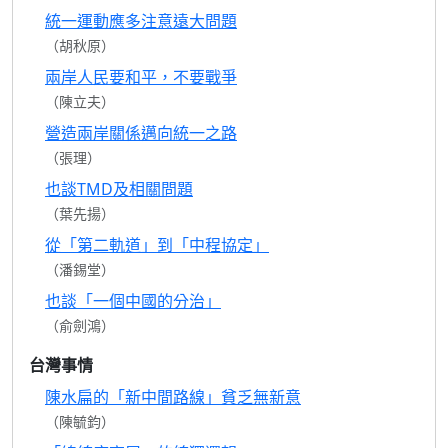
統一運動應多注意遠大問題
（胡秋原）
兩岸人民要和平，不要戰爭
（陳立夫）
營造兩岸關係邁向統一之路
（張理）
也談TMD及相關問題
（葉先揚）
從「第二軌道」到「中程協定」
（潘錫堂）
也談「一個中國的分治」
（俞劍鴻）
台灣事情
陳水扁的「新中間路線」貧乏無新意
（陳毓鈞）