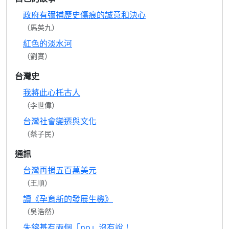
政府有彌補歷史傷痕的誠意和決心
（馬英九）
紅色的淡水河
（劉實）
台灣史
我將此心托古人
（李世偉）
台灣社會變遷與文化
（蔡子民）
通訊
台灣再捐五百萬美元
（王順）
讀《孕育新的發展生機》
（吳浩然）
朱鎔基有兩個「no」沒有說！