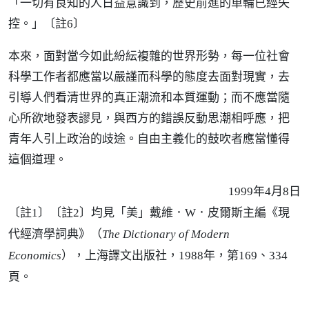
「一切有良知的人日益意識到，歷史前進的車輪已經失
控。」
〔註6〕
本來，面對當今如此紛紜複雜的世界形勢，每一位社會
科學工作者都應當以嚴謹而科學的態度去面對現實，去
引導人們看清世界的真正潮流和本質運動；而不應當隨
心所欲地發表謬見，與西方的錯誤反動思潮相呼應，把
青年人引上政治的歧途。自由主義化的鼓吹者應當懂得
這個道理。
1999年4月8日
〔註1〕〔註2〕均見「美」戴維．W．皮爾斯主編《現
代經濟學詞典》（
The Dictionary of Modern
Economics
），上海譯文出版社，1988年，第169、334
頁。