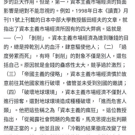
步的巨大作用。但是，第一，資本主義市場經濟的負面
影響是絕對不能忽視的。例如，1998年日本《讀賣》月
刊11號上刊載的日本中部大學教授飯田經夫的文章，就
指出了資本主義市場經濟所固有的四大弊病。這就是
──（一）「剝削」。資本主義市場經濟為達到賺錢的目
的，總是搾乾別人的血汗，肆意驅使他人；（二）「過
度勞累而死」，有時「剝削」的對象不僅是別人，還包
括自己。原因就是金錢的蠱惑性太大，競爭過於激烈；
（三）「帝國主義的侵略」，資本主義市場經濟慣於故
意前往其他國家進行破壞 ，儘管並未受到別國的邀請；
（四）「破壞地球環境」，資本主義市場經濟不僅對人
進行掠奪，還對地球環境造成種種破壞，「進而危害人
類」。他把這些稱之為「資本主義的瘋狂」。這位教授
指出，「從揭露社會問題的角度看，馬克思提出批判顯
然是正當的。」他並且說，「冷戰的結果徹底改變了世