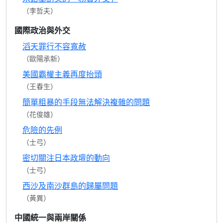
（李哲夫）
國際政治與外交
滔天罪行不容寬赦
（歐陽承新）
美國霸權主義再度抬頭
（王春生）
簡單粗暴的手段無法解決複雜的問題
（花俊雄）
危險的先例
（士弓）
密切關注日本政壇的動向
（士弓）
西沙及南沙群島的歸屬問題
（黃異）
中國統一與兩岸關係