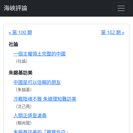
跳至主要內容
海峽評論
« 第 100 期
第 102 期 »
社論
一個主權領土完整的中國
（社論）
朱鎔基訪美
中國是可以信賴的朋友
（朱鎔基）
冷戰陰魂不散 朱總理知難訪美
（沈己堯）
人間正道是滄桑
（賴尚龍）
朱鎔基訪美的「務實外交」