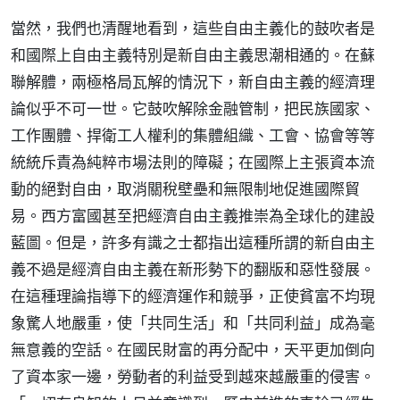
當然，我們也清醒地看到，這些自由主義化的鼓吹者是
和國際上自由主義特別是新自由主義思潮相通的。在蘇
聯解體，兩極格局瓦解的情況下，新自由主義的經濟理
論似乎不可一世。它鼓吹解除金融管制，把民族國家、
工作團體、捍衛工人權利的集體組織、工會、協會等等
統統斥責為純粹市場法則的障礙；在國際上主張資本流
動的絕對自由，取消關稅壁壘和無限制地促進國際貿
易。西方富國甚至把經濟自由主義推崇為全球化的建設
藍圖。但是，許多有識之士都指出這種所謂的新自由主
義不過是經濟自由主義在新形勢下的翻版和惡性發展。
在這種理論指導下的經濟運作和競爭，正使貧富不均現
象驚人地嚴重，使「共同生活」和「共同利益」成為毫
無意義的空話。在國民財富的再分配中，天平更加倒向
了資本家一邊，勞動者的利益受到越來越嚴重的侵害。