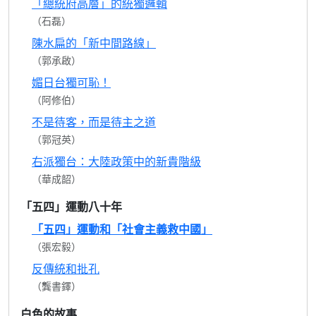
「總統府高層」的統獨邏輯
（石磊）
陳水扁的「新中間路線」
（郭承啟）
媚日台獨可恥！
（阿修伯）
不是待客，而是待主之道
（郭冠英）
右派獨台：大陸政策中的新貴階級
（華成韶）
「五四」運動八十年
「五四」運動和「社會主義救中國」
（張宏毅）
反傳統和批孔
（龔書鐸）
白色的故事