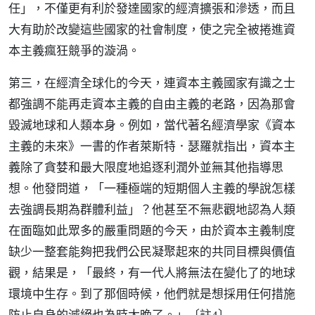
任」，不僅更有利於發達國家的經濟擴張和滲透，而且
大有助於改變這些國家的社會制度，使之完全被捲進資
本主義瘋狂競爭的漩渦。
第三，在經濟全球化的今天，連資本主義國家有識之士
都強調不能再走資本主義的自由主義的老路，因為那會
毀滅地球和人類本身。例如，當代著名經濟學家《資本
主義的未來》一書的作者萊斯特．瑟羅就指出，資本主
義除了貪婪和最大限度地追逐利潤外並無其他指導思
想。他發問道，「一種極端的短期個人主義的學說怎樣
去強調長期為群體利益」？他甚至不無悲觀地認為人類
在面臨如此眾多的嚴重問題的今天，由於資本主義制度
缺少一整套能夠把我們公民凝聚起來的共同目標與價值
觀，結果是，「最終，有一代人將無法在變化了的地球
環境中生存。到了那個時候，他們就是想採用任何措施
防止自身的滅絕也為時太晚了。」