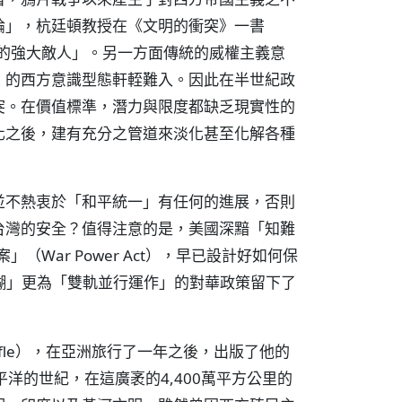
論」，杭廷頓教授在《文明的衝突》一書
明的強大敵人」。另一方面傳統的威權主義意
）的西方意識型態軒輊難入。因此在半世紀政
突。在價值標準，潛力與限度都缺乏現實性的
化之後，建有充分之管道來淡化甚至化解各種
並不熱衷於「和平統一」有任何的進展，否則
台灣的安全？值得注意的是，美國深黯「知難
（War Power Act），早已設計好如何保
糊」更為「雙軌並行運作」的對華政策留下了
aufle），在亞洲旅行了一年之後，出版了他的
洋的世紀，在這廣袤的4,400萬平方公里的