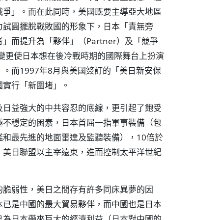
戰爭」。而在此同時，美國既要主導亞大地區
力試圓擺脫戰敗國的形象下，日本「責無旁
而提升為「夥伴」（Partner）及「競爭
的演變更使日本想在後冷戰時期的國際舞台上扮演
。而1997年8月與美國簽訂的「美日新安保
國實行「新圍堵」。
及日益強大的中共容忍的底線，更引起了飽受
極不穩定的困素，日本首屈一指軍事裝備（包
和最先進的地面雷達及監聽裝備），10倍於
，美日聯盟以主宰遠東，進而控制太平洋世紀
的脆弱性，美日之間存有許多同床異夢的因
本已是中國的最大貿易夥伴，而中國也是日本
已為日本帶來巨大的經濟利益（日本對中國的