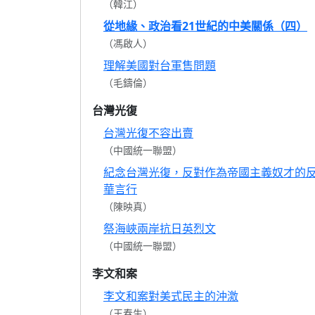
（韓江）
從地緣、政治看21世紀的中美關係（四）
（馮啟人）
理解美國對台軍售問題
（毛鑄倫）
台灣光復
台灣光復不容出賣
（中國統一聯盟）
紀念台灣光復，反對作為帝國主義奴才的
華言行
（陳映真）
祭海峽兩岸抗日英烈文
（中國統一聯盟）
李文和案
李文和案對美式民主的沖激
（王春生）