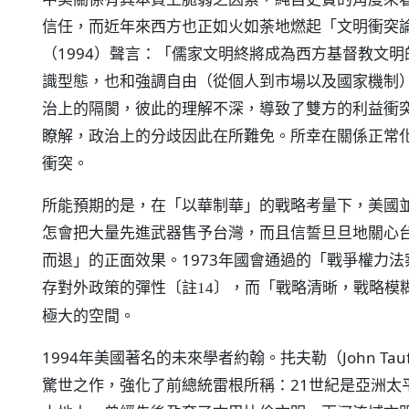
信任，而近年來西方也正如火如荼地燃起「文明衝突
（1994）聲言：「儒家文明終將成為西方基督教文
識型態，也和強調自由（從個人到市場以及國家機制
治上的隔閡，彼此的理解不深，導致了雙方的利益衝
瞭解，政治上的分歧因此在所難免。所幸在關係正常
衝突。
所能預期的是，在「以華制華」的戰略考量下，美國
怎會把大量先進武器售予台灣，而且信誓旦旦地關心
而退」的正面效果。1973年國會通過的「戰爭權力法案」
存對外政策的彈性
，而「戰略清晰，戰略模
〔註14〕
極大的空間。
1994年美國著名的未來學者約翰。扥夫勒（John T
驚世之作，強化了前總統雷根所稱：21世紀是亞洲太平