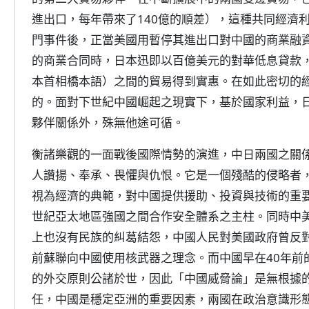
進出口，每年帶來了140億的順差），這種共同經濟
門事件後，正當美國用暫停其進出口對中國的商業融
的商業合同時，日本迅即以百億美元的對華低息貸款
本首相橋本語）之間的貿易得到實惠。在如此密切的
的。面對下世紀中國崛起之現實下，基於國家利益，
夥伴關係外，殊無他途可循。
衡諸樂觀的一面戰後國際情勢的演進，中日兩國之關
人讚揚、奉承、畏懼與仇恨。它是一個殘酷的侵略者
視為經濟的典範，對中國提供援助、投資與技術的重
世紀亞太地區強國之間合作安全體系之主柱。同時中
上也沒有民族的糾葛結怨，中國人民對美國政府曾反對
前蘇聯向中國使用核武器之理念。而中國早在40年前
的外交原則公諸於世，因此「中國威脅論」是無根據
任，中國是穩定亞洲的重要因素，兩國在政治意識形