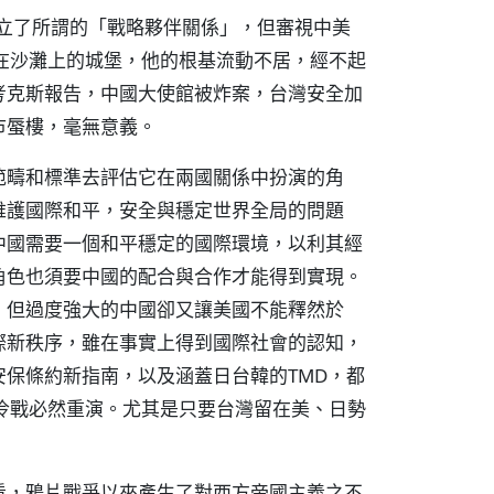
建立了所謂的「戰略夥伴關係」，但審視中美
在沙灘上的城堡，他的根基流動不居，經不起
考克斯報告，中國大使館被炸案，台灣安全加
市蜃樓，毫無意義。
範疇和標準去評估它在兩國關係中扮演的角
維護國際和平，安全與穩定世界全局的問題
中國需要一個和平穩定的國際環境，以利其經
角色也須要中國的配合與合作才能得到實現。
，但過度強大的中國卻又讓美國不能釋然於
際新秩序，雖在事實上得到國際社會的認知，
保條約新指南，以及涵蓋日台韓的TMD，都
冷戰必然重演。尤其是只要台灣留在美、日勢
看，鴉片戰爭以來產生了對西方帝國主義之不