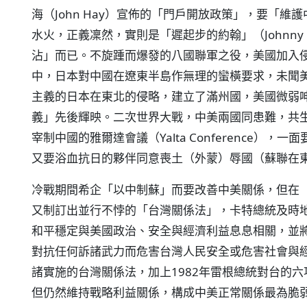
海（John Hay）宣佈的「門戶開放政策」，要「
水火，正義凜然，實則是「遲起步的約翰」（Johnny 
沾」而已。不旋踵而爆發的八國聯軍之役，美國加入
中，日本對中國在遼東半島作無理的蠻橫要求，未聞美
主義的日本在東北的侵略，建立了滿州國，美國微弱
義」先後輝映。二次世界大戰，中美兩國同患難，共
宰制中國的雅爾達會議（Yalta Conference）
又要浴血抗日的夥伴同意喪土（外蒙）辱國（蘇聯在
冷戰期間希企「以中制蘇」而要改善中美關係，但在
又制訂出並行不悖的「台灣關係法」，卡特總統及時
和平穩定與美國政治、安全與經濟利益息息相關，並
對抗任何訴諸武力而危害台灣人民安全或危害社會與經濟
諸實施的台灣關係法，加上1982年雷根總統對台的
但仍然維持戰略利益關係，構成中美正常關係最為脆