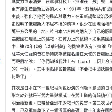
其實力並未消失。在軍事科技上，無論在「數」與「
更有能生產最新武器的人才，1991年，蘇維埃共和
主義，強化了他們的民族凝聚力。在重新調整政治及
史證明了俄羅斯人不屈不撓的精神，很少在國際強權鬥
萬平方公里的土地，將日本北方四島納入了自己的版
臨俄國在理念上的挑戰，在實力上的抗術。如果美國
中，連70年代的「以華制蘇」的機會也沒有，遑論「唯
駐華大使羅德曾在參議院為被提名繼任大使的普羅厥上將（A
反
而嚴肅地說：「你們知道我姓上帝（Lord），因此
的）十誡」，其中兩點即警告美國「不要把中國妖魔
何夥伴」。
其次是日本在下一世紀裡角色扮演的問題。島國的日
形之於外就是崇武力量與權威，在武士道的傳統精神
明治維新後，已帶給亞洲不少戰爭的災害。第二次世
展，己為軍事奠下了一個深厚的基礎。數十年來在國