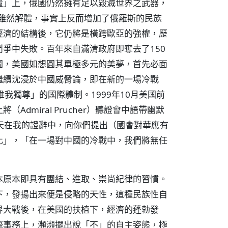
量」上，俄國仍然擁有足以毀滅世界之武器，
國雖然解體，事實上反而增加了俄羅斯的民族
經濟的結構後，它仍將是橫跨歐亞的強權，歷
爭中失敗。百年來自滿清政府即奪去了150
圖，美國如想圓其單極多元的美夢，首先必面
繼續沈浸於中國威脅論，即在新的一場冷戰
我獨尊」的國際體制。1999年10月美國前
dmiral Prucher）聽證會中語帶幽默
今天在我的證辭中，向你們提出（國會對華應有
化」，「在一場對中國的冷戰中，我們將無任
本原本即具有團結、進取、崇尚紀律的習慣。
下，發揚出來便是侵略的天性，這種民族性自
界大戰後，在美國的扶植下，經濟的蓬勃發
際事務上，瀕瀕擺出說「不」的自主姿態，極