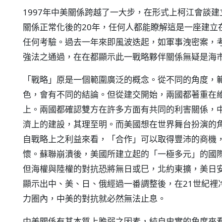
1997年中美關係跨越了一大步，在形式上柯江會談
關係正常化後的20年，任何人都能瞭解這是一座建立
任何考驗。過去一年來即風波迭起，如軍事洩密案，
強法之通過，在在都顯示此一戰略夥伴關係無疑是海
「戰略」原是一個範圍廣泛的概念。從不同的角度，
色，會有不同的結論。但從建交開始，兩國都著重在
上。兩國都確認雙方在許多方面有共同的利害關係，
濟上的建設，其理至明。而美國想在世界舞台扮演的
自戰略上之利益來看，「合作」可以取得豐沛的商機
懷。蘇聯崩潰後，美國所建立起的「一極多元」的國
但海權與陸權的對抗恐將無日或巳，北約東擴，美日安
顯示出中、美、日、俄經過一番調整後，在21世紀裡
力圈內，中美的對抗就必然無法止息。
中美關係有其本質上脆弱之因素，純自史實的角度來