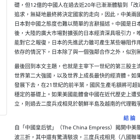
礎，但12億的中國人在過去近20年已漸漸體驗到「
追求，無疑地最終將決定國家的走向，因此，中美兩
日本對中國之態度也難以簡單的言辭描述。中國是日
後，大陸的廣大市場對擴張的日本經濟深具吸引力，
能對它之報復，日本的先進武力雖可產生某些嚇阻作
依存的情況下，日本除了與一個強鄰合作之外，似別
最後回到本文主題，也就是主宰下一世紀的第三股主
世界第二大強國，以及世界上成長最快的經濟體。如果
發展下去，在21世紀的前半葉，國民生產毛額將可超
穩定的基礎上。如果美國能體會中國在近代歷史上遭
立，則過去二度兵戎相見於朝鮮半島及越南的代理戰
結 論
自「中國皇后號」（The China Empress）揭開中
波三折，其中還有驚濤駭浪，三度兵戎相見（八國聯軍