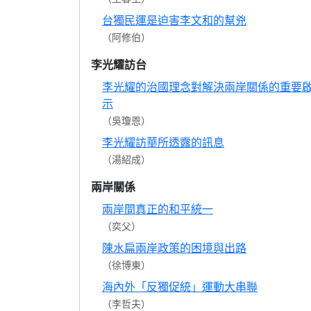
台獨民運是迫害李文和的幫兇
（阿修伯）
李光耀訪台
李光耀的治國理念對解決兩岸關係的重要
示
（吳瓊恩）
李光耀訪華所透露的訊息
（湯紹成）
兩岸關係
兩岸間真正的和平統一
（奕父）
陳水扁兩岸政策的困境與出路
（徐博東）
海內外「反獨促統」運動大串聯
（李哲夫）