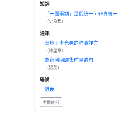
短評
「一國兩制」是假統一，非真統一
（史為鑑）
通訊
莫負了李光老的肺腑諍言
（陳星華）
為台灣回歸集前賢遺句
（陽羨）
編後
編後
字數統計