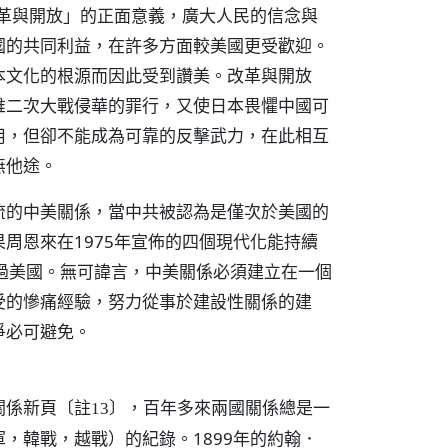
改革與開放」的正面意義，廣大人民的信念與
國的共同利益，在許多方面較美國更受歡迎。
本文化的根源而因此受到讚美。改革與開放
唯二次大戰侵華的罪行，又使日本畏懼中國可
用，但卻不能成為可靠的反擊武力，在此相互
無他途。
流的中美關係，當中共被認為是僅次於美國的
周恩來在1975年宣佈的四個現代化能持續
過美國。無可諱言，中美關係必須建立在一個
受的慘痛經驗，努力從事於建設性關係的建
爭必可避免。
美關係新頁
，百年多來兩國關係總是一
〔註13〕
，韓戰，越戰）的紀錄。1899年的約翰．