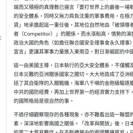
端而又積極的真理教已揚言「要打世界上的最後一場
的安全體系，同時又無力肩負沈重的軍事費用，在極
貸」地承擔起這一重任後，其地位自然地由「被領導者」
者（Competitor）」的關係。而水漲船高，情勢
啟
政治大國的角色（如擔任聯合國安全理事會永久理事）
宣言」更讓其軍事力量進入東南亞，對日漸崛起的中
這一由美國主導，日本執行的亞大安全體系，不僅觸
日本災難的亞洲關係國家之關切。大大地造成了亞洲
括了其自衛隊的入關戰機，海軍八千噸的金剛級驅逐艦
中共的國防經費，再加上世界第一的經濟實力支持下
的國際格局是很自然的事。
不過仔細觀察現存的各種現象，亦不難看出這一聯盟
素，深深地影響兩國之關係。「改革與開放」後，日
的第二大貿易夥伴。在不斷擴展中的兩國雙邊貿易，