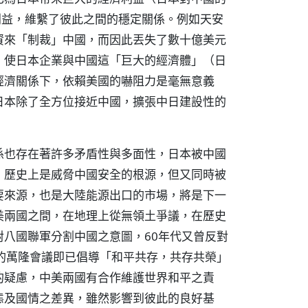
利益，維繫了彼此之間的穩定關係。例如天安
資來「制裁」中國，而因此丟失了數十億美元
，使日本企業與中國這「巨大的經濟體」（日
經濟關係下，依賴美國的嚇阻力是毫無意義
日本除了全方位接近中國，擴張中日建設性的
係也存在著許多矛盾性與多面性，日本被中國
，歷史上是威脅中國安全的根源，但又同時被
要來源，也是大陸能源出口的市場，將是下一
美兩國之間，在地理上從無領土爭議，在歷史
八國聯軍分割中國之意圖，60年代又曾反對
的萬隆會議即已倡導「和平共存，共存共榮」
的疑慮，中美兩國有合作維護世界和平之責
態及國情之差異，雖然影響到彼此的良好基