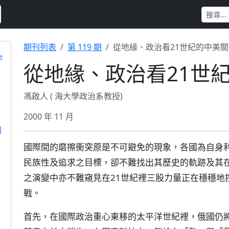
期刊列表
第 119 期
從地緣、政治看21世紀的中美
»
從地緣、政治看21世
馮啟人 ( 海大學政治系教授)
2000 年 11 月
的
國際間的磨擦衝突原是不可避免的現象，各國為自身
民族性及追求之目標，卻不難找出其歷史的軌跡及其
之演變中亦不難窺見在21世紀裡三股力量正在穩穩地
戰。
首先，在國際政治重心東移的太平洋世紀裡，俄國仍