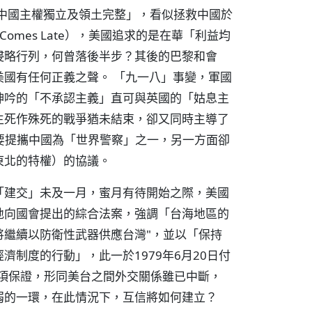
維護中國主權獨立及領土完整」，看似拯救中國於
Comes Late），美國追求的是在華「利益均
侵略行列，何曾落後半步？其後的巴黎和會
國有任何正義之聲。 「九一八」事變，軍國
呻吟的「不承認主義」直可與英國的「姑息主
生死作殊死的戰爭猶未結束，卻又同時主導了
，一面要提攜中國為「世界警察」之一，另一方面卻
東北的特權）的協議。
「建交」未及一月，蜜月有待開始之際，美國
地向國會提出的綜合法案，強調「台海地區的
將繼續以防衛性武器供應台灣"，並以「保持
制度的行動」，此一於1979年6月20日付
六項保證，形同美台之間外交關係雖已中斷，
弱的一環，在此情況下，互信將如何建立？