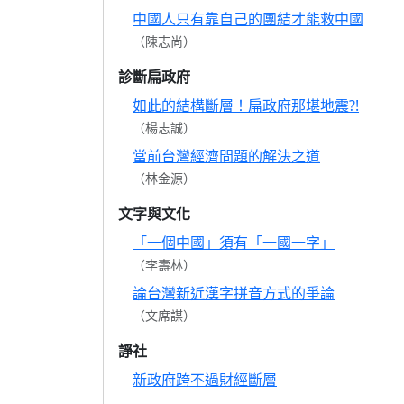
中國人只有靠自己的團結才能救中國
（陳志尚）
診斷扁政府
如此的結構斷層！扁政府那堪地震?!
（楊志誠）
當前台灣經濟問題的解決之道
（林金源）
文字與文化
「一個中國」須有「一國一字」
（李壽林）
論台灣新近漢字拼音方式的爭論
（文席謀）
諍社
新政府跨不過財經斷層