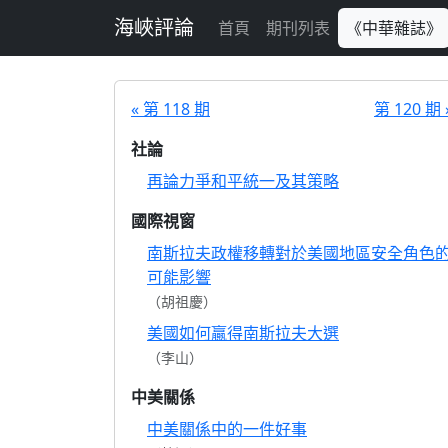
跳至主要內容
海峽評論
首頁
期刊列表
《中華雜誌》
« 第 118 期
第 120 期 
社論
再論力爭和平統一及其策略
國際視窗
南斯拉夫政權移轉對於美國地區安全角色
可能影響
（胡祖慶）
美國如何贏得南斯拉夫大選
（李山）
中美關係
中美關係中的一件好事