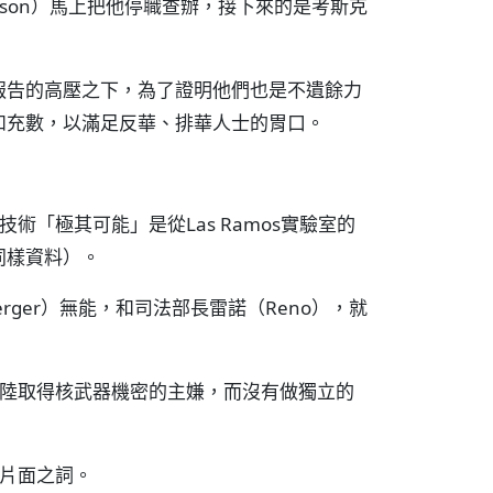
dson）馬上把他停職查辦，接下來的是考斯克
！
報告的高壓之下，為了證明他們也是不遺餘力
和充數，以滿足反華、排華人士的胃口。
術「極其可能」是從Las Ramos實驗室的
同樣資料）。
rger）無能，和司法部長雷諾（Reno），就
大陸取得核武器機密的主嫌，而沒有做獨立的
的片面之詞。