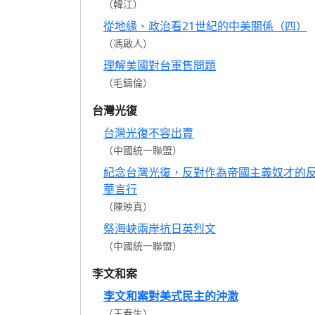
（韓江）
從地緣、政治看21世紀的中美關係（四）
（馮啟人）
理解美國對台軍售問題
（毛鑄倫）
台灣光復
台灣光復不容出賣
（中國統一聯盟）
紀念台灣光復，反對作為帝國主義奴才的
華言行
（陳映真）
祭海峽兩岸抗日英烈文
（中國統一聯盟）
李文和案
李文和案對美式民主的沖激
（王春生）