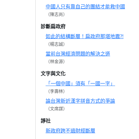
中國人只有靠自己的團結才能救中國
（陳志尚）
診斷扁政府
如此的結構斷層！扁政府那堪地震?!
（楊志誠）
當前台灣經濟問題的解決之道
（林金源）
文字與文化
「一個中國」須有「一國一字」
（李壽林）
論台灣新近漢字拼音方式的爭論
（文席謀）
諍社
新政府跨不過財經斷層