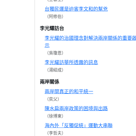
台獨民運是迫害李文和的幫兇
（阿修伯）
李光耀訪台
李光耀的治國理念對解決兩岸關係的重要
示
（吳瓊恩）
李光耀訪華所透露的訊息
（湯紹成）
兩岸關係
兩岸間真正的和平統一
（奕父）
陳水扁兩岸政策的困境與出路
（徐博東）
海內外「反獨促統」運動大串聯
（李哲夫）