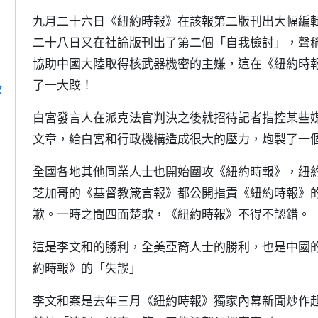
九月二十六日《紐約時報》在該報第二版刊出大幅編
二十八日又在社論版刊出了第二個「自我檢討」，聲
協助中國大陸取得核武器機密的主嫌，這在《紐約時
了一大跤！
啟
白宮發言人在派克法官判決之後就招待記者指控某些
文章，給白宮和行政機構造成很大的壓力，炮製了一個政治上的歇
全國各地其他同業人士也開始圍攻《紐約時報》，紐約的Daily N
芝加哥的《基督教箴言報》都公開指責《紐約時報》
歉。一時之間四面楚歌，《紐約時報》不得不認錯。
這是李文和的勝利，全美亞裔人士的勝利，也是中國
約時報》的「失誤」
李文和案是去年三月《紐約時報》獨家內幕新聞炒作