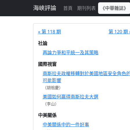
跳至主要內容
海峽評論
首頁
期刊列表
《中華雜誌》
« 第 118 期
第 120 期 
社論
再論力爭和平統一及其策略
國際視窗
南斯拉夫政權移轉對於美國地區安全角色
可能影響
（胡祖慶）
美國如何贏得南斯拉夫大選
（李山）
中美關係
中美關係中的一件好事