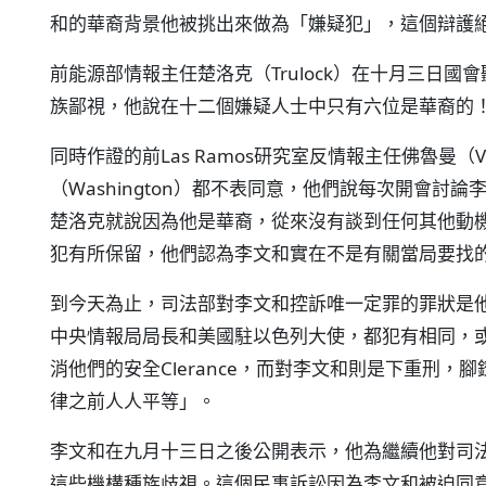
和的華裔背景他被挑出來做為「嫌疑犯」，這個辯護
前能源部情報主任楚洛克（Trulock）在十月三日
族鄙視，他說在十二個嫌疑人士中只有六位是華裔的
同時作證的前Las Ramos研究室反情報主任佛魯曼（
（Washington）都不表同意，他們說每次開會討
楚洛克就說因為他是華裔，從來沒有談到任何其他動
犯有所保留，他們認為李文和實在不是有關當局要找
到今天為止，司法部對李文和控訴唯一定罪的罪狀是
中央情報局局長和美國駐以色列大使，都犯有相同，
消他們的安全Clerance，而對李文和則是下重刑
律之前人人平等」。
李文和在九月十三日之後公開表示，他為繼續他對司
這些機構種族歧視。這個民事訴訟因為李文和被迫同