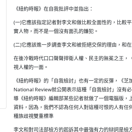
《紐約時報》在自我批評中並指出：
(一)它應該指定記者對李文和做比較全面性的，比較
實人物，而不是一個沒有面孔的嫌犯。
(二)它應該進一步調查李文和被拒絕交保的理由，和
在後冷戰時代口口聲聲捍衛人權、民主的無冕之王，
視人權的一面。
《紐約時報》的「自我檢討」也有一定的反彈，《芝加哥快訊》
National Review就公開表示這種「自我檢討
導《紐約時報》編輯部某些記者就做了一個電腦版，
資料，因為，我們不認為任何人對這種可恨的人有任
種族歧視雙重標準
李文和對司法部檢方的起訴其中最強有力的辯詞是檢方的種族歧