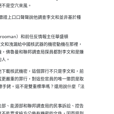
絕不是空穴來風。
國會聽證上口口聲聲說他調查李文和並非基於種
！
Vrooman）和前任反情報主任華盛頓
論李文和洩漏給中國核武器的機密動機在那裡，
機，佛魯曼和聯邦調查局探員都對李文和是嫌
的人。
他下載核武機密，這個罪行不只是李文和，前
或更嚴重的罪行，對這些官員的唯一懲罰是取
，腳鐐手銬。這不是雙重標準嗎？還用說什麼「法
法部、能源部和聯邦調查局的民事訴訟、控告
意不能要求檢方公佈有機密的文件，因而受到