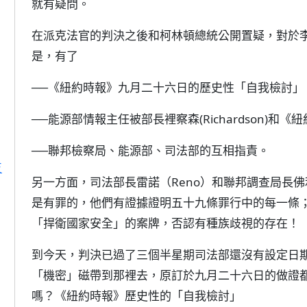
就有疑問。
在派克法官的判決之後和柯林頓總統公開置疑，對於
是，有了
──《紐約時報》九月二十六日的歷史性「自我檢討」
──能源部情報主任被部長裡察森(Richardson)
──聯邦檢察局、能源部、司法部的互相指責。
反
另一方面，司法部長雷諾（Reno）和聯邦調查局長佛
是有罪的，他們有證據證明五十九條罪行中的每一條
「捍衛國家安全」的案牌，否認有種族歧視的存在！
到今天，判決已過了三個半星期司法部還沒有設定日
「機密」磁帶到那裡去，原訂於九月二十六日的做證
嗎？《紐約時報》歷史性的「自我檢討」