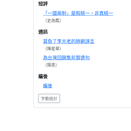
短評
「一國兩制」是假統一，非真統一
（史為鑑）
通訊
莫負了李光老的肺腑諍言
（陳星華）
為台灣回歸集前賢遺句
（陽羨）
編後
編後
字數統計