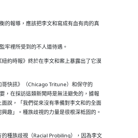
平衡的報導，應該把李文和寫成有血有肉的真
在監牢裡所受到的不人道待遇。
《紐約時報》終於在李文和案上暴露出了它漠
（Chicago Tritune）和保守的
」沒有必要，在採訪這類新聞時是無法避免的，據報
上面說，「我們從來沒有準備對李文和的全面
何興趣」。種族歧視的力量是很根深柢固的。
視（Racial Probiling），因為李文