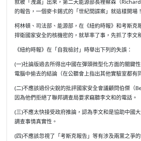
就被「洩漏」出來，第二天能源部長裡察森（Richar
的報告，一個麥卡錫式的「世紀間諜案」就這樣開場
柯林頓、司法部、能源部，在《紐約時報》和考斯克
捍衛國家安全的核機密的，就草率了事，先抓了李文
《紐約時報》在「自我檢討」時舉出下列的失誤：
(一)社論版過去所得出中國在彈頭微型化方面的關鍵性技
電腦中偷去的結論（在公聽會上指出其他實驗室都有
(二)不應該過份尖銳的批評國家安全會議顧問伯傑（Be
因為他們拒絕了聯邦調查局要求竊聽李文和的電話。
(三)不應太快接受政府推論，認為李文和是協助中國
調查事情真實性。
(四)不應該忽視了「考斯克報告」等有涉及兩黨之爭